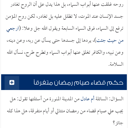
روحه غلقت عنها أبواب السماء، بل هذا يدل على أن الروح تغادر
جسد الإنسان عند الموت، لا تظلل عليه بل تغادر، لكن روح المؤمن
ترفع إلى السماء، فوق السماء السابعة ويقول الله جل وعلا: (
ارجعي
من حيث جئت
)، يردها إلى جسدها حتى يسأل عن ربه، وعن دينه،
وعن نبيه، والكافر تغلق عنها أبواب السماء وتطرح طرح، نسأل الله
السلامة.
حكم قضاء صيام رمضان متفرقاً
السؤال: السائلة
أم عادل
من المدينة المنورة من أسئلتها تقول: هل
يجب علي صيام قضاء من رمضان متتالي أو أيام متفرقة، هل هذا كله
جائز؟