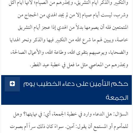
والتكبير والذكر أيام التشريق، ويحذرهم من الصيام؛ لأنها أيام أكل
وشرب، ليست أيام صيام إلا من لم يجد الهدي من الحجاج من
المتمتعين فله أن يصومها بدلاً من الهدي إذا عجز أيام التشريق
خاصة، ويبين لهم ما شرع الله من التكبير فيها والذكر ونحر الهدايا
والضحايا، ويوصيهم بتقوى الله، وطاعة الله، والأعمال الصالحة،
ويحذرهم من المعاصي مثل ما فعل في خطبة عيد الفطر.
حكم التأمين على دعاء الخطيب يوم
الجمعة
السؤال: هل الدعاء وارد في خطـبة الجمعة، أي: في نهايتها؟ وهل
للمأموم أو المستمع أن يقول: آمين. سواءً كان ذلك سراً أم بصوت