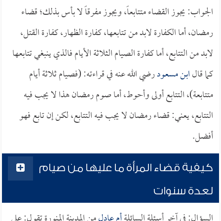
الجواب: يجوز القضاء متتابعاً، ويجوز مفرقاً لا بأس بذلك؛ قضاء
رمضان، أما الكفارة لابد من تتابعها، كفارة الظهار، كفارة القتل،
لابد من التتابع، أما كفارة الصيام الثلاثة الأيام فالذي ينبغي تتابعها
كما قال
ابن مسعود
رضي الله عنه في قراءته: (فصيام ثلاثة أيام
متتابعة)، التتابع أولى وأحوط، أما صوم رمضان هذا لا يجب فيه
التتابع، يعني: قضاء رمضان لا يجب فيه التتابع، لكن إن تابع فهو
أفضل.
كيفية قضاء المرأة ما عليها من صيام
لعدة سنوات
السؤال: في آخر أسئلة السائلة
أم عادل
من المدينة المنورة تقول: علي