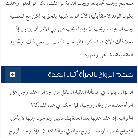
صحيح ويجب تجديده، ويجب التوبة من ذلك، لكن لو فعلوا وحملت
يكون الولد لاحقاً بأبيه؛ لأن الولد شبهة يلحق به لكن مع المعصية
يجب أن يجدد، ويجب أن يؤدبا، يجب على ولي الأمر أن يؤدبهما إذا
فعلا ذلك؛ لأن هذا منكر، فالواجب تأديب من فعل ذلك، وتجديد
العقد بعقد شرعي وشهود.
حكم الزواج بالمرأة أثناء العدة
السؤال: يقول في المسألة الثانية السائل من الجزائر: عقد رجل على
امرأة معتدة من وفاة زوجها، فما الحكم في هذه المسألة؟
الجواب: إذا عقد عليها بعد العدة بشاهدين وبوجود وليها لا بأس،
الزواج يحضره أربعة: الزوج، والولي، والشاهدان، فإذا وجد الزوج