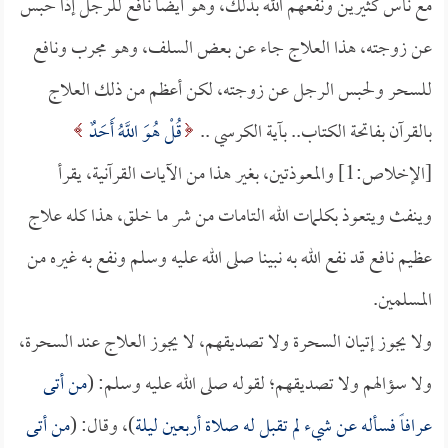
مع ناس كثيرين ونفعهم الله بذلك، وهو أيضاً نافع للرجل إذا حبس
عن زوجته، هذا العلاج جاء عن بعض السلف، وهو مجرب ونافع
للسحر ولحبس الرجل عن زوجته، لكن أعظم من ذلك العلاج
بالقرآن بفاتحة الكتاب.. بآية الكرسي ..
قُلْ هُوَ اللَّهُ أَحَدٌ
[الإخلاص:1] والمعوذتين، بغير هذا من الآيات القرآنية، يقرأ
وينفث ويتعوذ بكلمات الله التامات من شر ما خلق، هذا كله علاج
عظيم نافع قد نفع الله به نبينا صلى الله عليه وسلم ونفع به غيره من
المسلمين.
ولا يجوز إتيان السحرة ولا تصديقهم، لا يجوز العلاج عند السحرة،
ولا سؤالهم ولا تصديقهم؛ لقوله صلى الله عليه وسلم: (
من أتى
عرافاً فسأله عن شيء لم تقبل له صلاة أربعين ليلة
)، وقال: (
من أتى