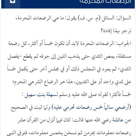
الرضعات المحرمة
السؤال: السائل (م. س. ف) يقول: ما هي الرضعات المحرمة،
نرجو بهذا إفادة؟
الجواب: الرضعات المحرمة لابد أن تكون خمساً أو أكثر، كل رضعة
مستقلة، يمص الثدي حتى يذهب اللبن إلى جوفه ثم يقطع -يفصل
الثدي- ثم يعود في المجلس ذلك أو في مجلس آخر حتى يكمل خمساً
على ثدي واحد أو على الثديين، هذا هو الرضاع الشرعي المحرم؛
خمساً فأكثر؛ لقوله صلى الله عليه وسلم لـ
سهلة بنت سهيل
:
(
أرضعي
سالماً
خمس رضعات تحرمي عليه
) ولما ثبت في الصحيح
عن
عائشة
رضي الله عنها قالت: كان فيما أنزل من القرآن عشر
رضعات معلومات يحرمن ثم نسخن بخمس معلومات، فتوفي النبي