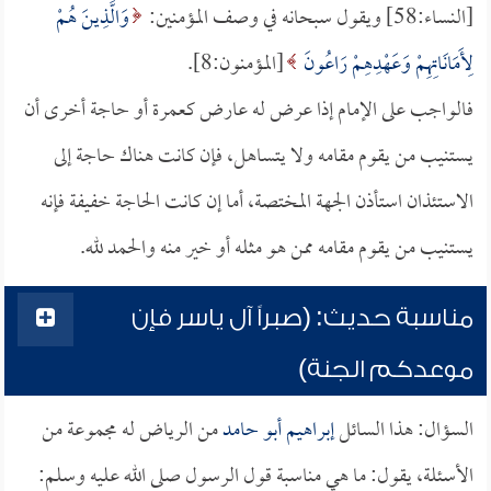
[النساء:58] ويقول سبحانه في وصف المؤمنين:
وَالَّذِينَ هُمْ
لِأَمَانَاتِهِمْ وَعَهْدِهِمْ رَاعُونَ
[المؤمنون:8].
فالواجب على الإمام إذا عرض له عارض كعمرة أو حاجة أخرى أن
يستنيب من يقوم مقامه ولا يتساهل، فإن كانت هناك حاجة إلى
الاستئذان استأذن الجهة المختصة، أما إن كانت الحاجة خفيفة فإنه
يستنيب من يقوم مقامه ممن هو مثله أو خير منه والحمد لله.
مناسبة حديث: (صبراً آل ياسر فإن
موعدكم الجنة)
السؤال: هذا السائل
إبراهيم أبو حامد
من الرياض له مجموعة من
الأسئلة، يقول: ما هي مناسبة قول الرسول صلى الله عليه وسلم: