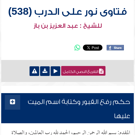
فتاوى نور على الدرب (538)
للشيخ : عبد العزيز بن باز
التفريغ النصي الكامل
حكم رفع القبور وكتابة اسم الميت
عليها
المقدم: بسم الله الرحمن الرحيم، الحمد لله رب العالمين، والصلاة