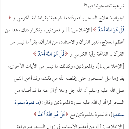
شرعية تنصحوننا فيها؟
الجواب: علاج السحر بالتعوذات الشرعية: بقراءة آية الكرسي و
قُلْ هُوَ اللَّهُ أَحَدٌ
[الإخلاص:1] والمعوذتين، وتكرار ذلك، هذا من
أعظم العلاج، تدبر القرآن والاستفادة من القرآن، يقرأ ما تيسر من
القرآن .. الفاتحة وآية الكرسي و
قُلْ هُوَ اللَّهُ أَحَدٌ
[الإخلاص:1]، والمعوذتين، وكذلك ما تيسر من الآيات الأخرى،
يقرؤها على المسحور حتى يخلصه الله من ذلك، وقد أخبر النبي
صلى الله عليه وسلم أن الله جل وعلا أزال عنه ما قد أصابه من
السحر لما أنزل الله عليه سورة المعوذتين وقال: (
ما تعوذ متعوذ
بمثلهما
)، فالتعوذ بالمعوذتين مع
قُلْ هُوَ اللَّهُ أَحَدٌ
[الإخلاص:1]، من أعظم الأسباب في زوال السحر مع قراءة