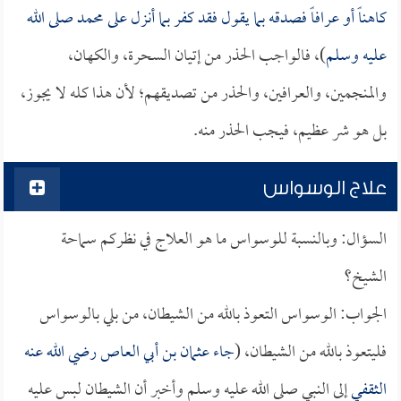
كاهناً أو عرافاً فصدقه بما يقول فقد كفر بما أنزل على محمد صلى الله
عليه وسلم
)، فالواجب الحذر من إتيان السحرة، والكهان،
والمنجمين، والعرافين، والحذر من تصديقهم؛ لأن هذا كله لا يجوز،
بل هو شر عظيم، فيجب الحذر منه.
علاج الوسواس
السؤال: وبالنسبة للوسواس ما هو العلاج في نظركم سماحة
الشيخ؟
الجواب: الوسواس التعوذ بالله من الشيطان، من بلي بالوسواس
فليتعوذ بالله من الشيطان، (
جاء
عثمان بن أبي العاص
رضي الله عنه
الثقفي
إلى النبي صلى الله عليه وسلم وأخبر أن الشيطان لبس عليه