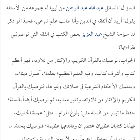
السؤال: السائل
عبد الله عبد الرحمن
من ليبيا له مجموعة من الأسئلة
يقول: أريد أن أتفقه في الدين وأنا طالب علم شرعي، فحبذا لو ذكر
لنا سماحة الشيخ
عبد العزيز
بعض الكتب في الفقه التي توصونني
بقراءتها؟
الجواب: نوصيك بالقرآن الكريم، والإكثار من تلاوته، فهو أعظم
كتاب وأشرف كتاب، وفيه العلم العظيم؛ يعلمك أصول دينك،
ويعلمك الأحكام الشرعية في صلاتك وغيرها، فنوصيك بالقرآن
الكريم والإكثار من تلاوته، وتدبر معانيه، ثم نوصيك أيضاً بالسنة؛
حفظ ما تيسر من السنة مثل: بلوغ المرام .. مثل: عمدة الحديث،
فهذان كتابان عظيمان مختصران وفائدتهما عظيمة؛ فنوصيك بحفظ ما
تيسر منهما، أو بحفظهما جميعاً، مع الأربعين النووية وتتمتها لـ
ابن