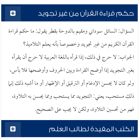
حكم قراءة القرآن من غير تجويد
السؤال: السائل سوداني ومقيم بالدوحة بقطر يقول: ما حكم قراءة
القرآن الكريم من غير تجويد وخصوصاً بأنه يعلم التلاميذ؟
الجواب: لا حرج في ذلك، إذا قرأه باللغة العربية لا حرج أن يقرأه
بغير التجويد إذا أوضح القراءة وبين الحروف وأوضحها فلا بأس،
ولو كان لا يحسن الإدغام أو الترقيق أو الإظهار أو ما أشبه ذلك إنما
ذلك مستحب، يعني: التجويد مما يستحب ومما يحسن به التلاوة،
فهو من تحسين التلاوة، ولكن لا يجب على الصحيح.
الكتب المفيدة لطالب العلم