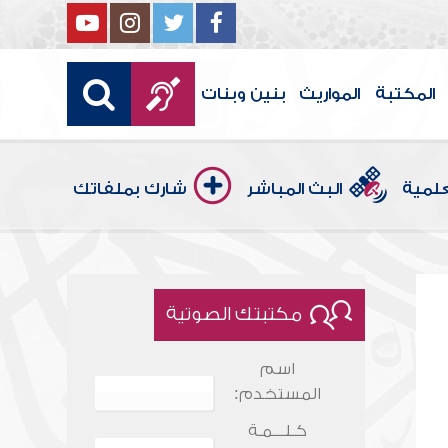
المكتبة
المواريث
بنين وبنات
علمية
البث المباشر
شارك بملفاتك
مكتبتك الصوتية
اسم
المستخدم:
كـلـــمـة