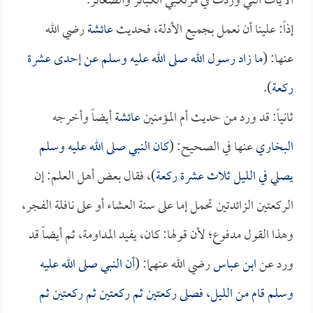
الآيات التي وردت في مرتكبي الكبائر والصغائر.
إذاً: علينا أن نعمل بجميع الأدلة، فحديث
عائشة
رضي الله
عنها: (
ما زاد رسول الله صلى الله عليه وسلم عن إحدى عشرة
ركعة
).
ثانياً: قد ورد من حديث أم المؤمنين
عائشة
أيضاً وأخرجه
البخاري
عنها في الصحيح: (
كان النبي صلى الله عليه وسلم
يصلي في الليل ثلاث عشرة ركعة
)، فقال بعض أهل العلم: إن
الركعتين الزائدتين تحمل إما على سنة العشاء أو على نافلة الفجر،
وهذا القول مدفوع؛ لأن قولها: كان، يفيد المداومة، ثم أيضاً قد
ورد عن
ابن عباس
رضي الله عنهما: (
أن النبي صلى الله عليه
وسلم قام من الليل، فصلى ركعتين ثم ركعتين ثم ركعتين ثم