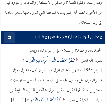
ومدارسته، وكثرة الصلاة والذكر والاستغفار والدعاء، والتزود فيه
من الأعمال الصالحة، فهو بمثابة المحطة التي نتزود منها لسفر معادنا
إلى ربنا سبحانه.
معنى نزول القرآن في شهر رمضان
الحمد لله، والصلاة والسلام على رسول الله، وبعد:
يقول الله تعالى:
شَهْرُ رَمَضَانَ الَّذِي أُنزِلَ فِيهِ الْقُرْآنُ
[البقرة:185]، شهر رمضان أنزل فيه القرآن أول ما أنزل، وإلا
فالقرآن نزل على رسول الله صلى الله عليه وسلم على مدار ثلاث
وعشرين سنة، فهذا قول، وقيل: أنزل جملةً من السماء السابعة إلى
سماء الدنيا كما قال تعالى:
إِنَّا أَنزَلْنَاهُ فِي لَيْلَةِ الْقَدْرِ
[القدر:1]،