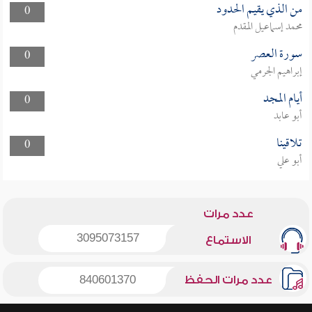
من الذي يقيم الحدود
0
محمد إسماعيل المقدم
سورة العصر
0
إبراهيم الجرمي
أيام المجد
0
أبو عابد
تلاقينا
0
أبو علي
عدد مرات
3095073157
الاستماع
عدد مرات الحفظ
840601370