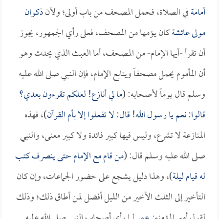
أمامة
في الصلاة، فحمل المصحف من باب أولى؛ ولأن
ذكوان
مولى عائشة
كان يؤمها من المصحف، فعلى رأي الجمهور، يجوز
أن تقرأ -أيها الإمام- من المصحف، أما العبث الذي يحدث وهو
أن المأموم يحمل مصحفاً ويتابع الإمام، فإن النبي صلى الله عليه
وسلم قال يوماً لأصحابه: (
ما لي أنازع! لعلكم تقرءون بعدي؟
قالوا: نعم يا رسول الله! قال: لا تفعلوا إلا بأم القرآن
)، فهذه
المنازعة لا تشرع، وليس فيها كبير فائدة ولا كبير معنى، والنبي
صلى الله عليه وسلم قال: (
من قام مع الإمام حتى ينصرف كتب
له قيام ليلة
)، وهذا دليل يشجع على حضور الجماعات، وإن كان
التأخير إلى الثلث الأخير من الليل أفضل لمن أطاق ذلك؛ وذلك
لقول أمير المؤمنين
عمر
لما رأى أصحاب النبي صلى الله عليه