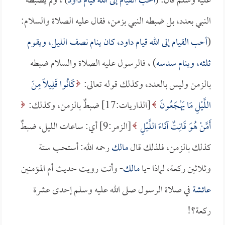
عليه وسلم قال: (
أحب القيام إلى الله قيام داود
) ، ولم يضبطه
النبي بعدد، بل ضبطه النبي بزمن، فقال عليه الصلاة والسلام:
(
أحب القيام إلى الله قيام داود، كان ينام نصف الليل، ويقوم
ثلثه، وينام سدسه
) ، فالرسول عليه الصلاة والسلام ضبطه
بالزمن وليس بالعدد، وكذلك قوله تعالى:
كَانُوا قَلِيلًا مِنَ
اللَّيْلِ مَا يَهْجَعُونَ
[الذاريات:17] ضبطٌ بالزمن، وكذلك:
أَمَّنْ هُوَ قَانِتٌ آنَاءَ اللَّيْلِ
[الزمر:9] أي: ساعات الليل، ضبطٌ
كذلك بالزمن، فلذلك قال
مالك
رحمه الله: أستحب ستة
وثلاثين ركعة، لماذا -يا
مالك
- وأنت رويت حديث أم المؤمنين
عائشة
في صلاة الرسول صلى الله عليه وسلم إحدى عشرة
ركعة؟!