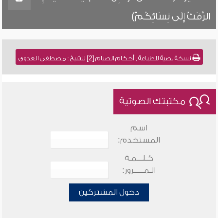
الرَّفَثُ إِلَى نِسَائِكُمْ)
نسخة نصية للطباعة , أحكام الصيام [2] للشيخ : مصطفى العدوي
مكتبتك الصوتية
اسم
المستخدم:
كـلـــمـة
الـمـــــرور:
دخول المشتركين