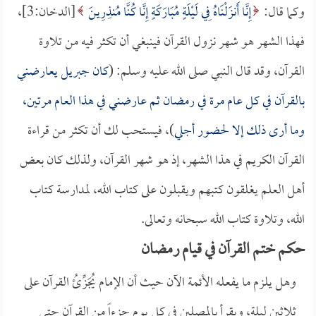
وكما قال:
إِنَّا أَنزَلْنَاهُ فِي لَيْلَةٍ مُبَارَكَةٍ إِنَّا كُنَّا مُنذِرِينَ
[الدخان:3]،
فهذا الشهر هو شهر نزول القرآن فينبغي أن تكثر فيه من تلاوة
القرآن، وقد قال النبي صلى الله عليه وسلم: (
كان جبريل يعارضني
بالقرآن في كل عام مرة في رمضان ثم عارضني في هذا العام مرتين،
وما أرى ذلك إلا لحضور أجلي
)، فيستحب لك أن تكثر من قراءة
القرآن الكريم في هذا الشهر، إذ هو شهر القرآن، ولذلك كان بعض
أهل العلم يغلقون كتبهم ويقبلون على كتاب الله، لمدارسة كتاب
الله، وتلاوة كتاب الله سبحانه وتعالى.
حكم ختم القرآن في قيام رمضان
وهل يلزم ما يفعله الأئمة الآن حيث أن الإمام يُجَزِّئُ القرآن على
ثلاثين ليلة، ويقرأ بالمصلين في كل يوم جزءاً من القرآن حتى