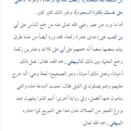
لن تسجد لله سجدة إلا رفعك الله بها درجة
) ، وقوله: (
أعني
على نفسك بكثرة السجود
)، وغير ذلك كثير كثير.
أما ما ورد عن
عمر
رضي الله تعالى عنه من جمع الناس على
أبي
بن كعب
على إحدى عشرة ركعة، فقد ورد أيضاً من عدة طرق
يشد بعضها بعضاً أنه جمعهم على
أبي
على ثلاث وعشرين ركعة.
وجمع العلماء بين ذلك كـ
البيهقي
رحمه الله، فقال: فعل ذلك
أحياناً، وفعل ذلك أحياناً، وهو الصحيح؛ لعلة وهي: أنه خرج
عليهم وهم يصلون في الليل فقال: نعمت البدعة هذه والتي
ينامون عنها أفضل، وفي رواية أخرى: أنهم كانوا ينتهون عند
بزوغ الفجر من الصلاة، فدل هذا على التنويع كما اختاره
البيهقي
رحمه الله تعالى.