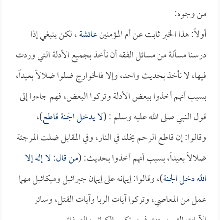
من وجوه:
أولاً: هذا الخبر ثابت عن أم المؤمنين
عائشة
، لكن ينبغي إذا
درسنا مسألة من مسائل الفقه أن نأخذ بجميع الأدلة التي وردت
فيها، لا نأخذ بحديث واحد، وإلا فالخوارج ضلوا ضلالاً بعيداً،
بسبب أنهم أخذوا ببعض الأدلة وتركوا البعض، فهم جاءوا إلى
قول النبي صلى الله عليه وسلم : (
لا يدخل الجنة قاطع
)،
وقالوا: إن قاطع الرحم يخلد في النار، وفي المقابل ضلت المرجئة
ضلالاً بعيداً، بسبب أنهم أخذوا بحديث: (
من قال: لا إله إلا
الله دخل الجنة
)، وقالوا: إيمانه على إيمان جبرائيل وميكائيل مهما
عمل من المعاصي، وتركوا آيات الربا وآيات القتل، وسائر