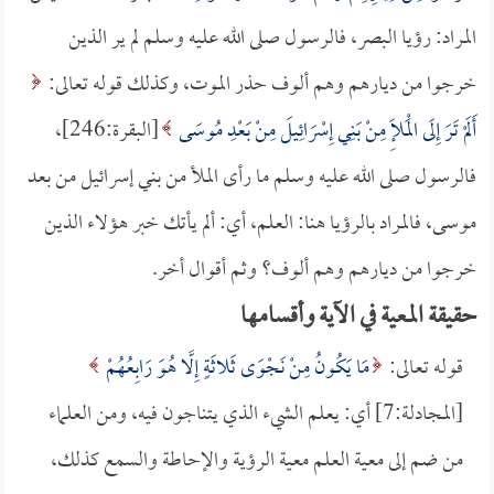
المراد: رؤيا البصر، فالرسول صلى الله عليه وسلم لم ير الذين
خرجوا من ديارهم وهم ألوف حذر الموت، وكذلك قوله تعالى:
أَلَمْ تَرَ إِلَى الْمَلَإِ مِنْ بَنِي إِسْرَائِيلَ مِنْ بَعْدِ مُوسَى
[البقرة:246]،
فالرسول صلى الله عليه وسلم ما رأى الملأ من بني إسرائيل من بعد
موسى، فالمراد بالرؤيا هنا: العلم، أي: ألم يأتك خبر هؤلاء الذين
خرجوا من ديارهم وهم ألوف؟ وثم أقوال أخر.
حقيقة المعية في الآية وأقسامها
قوله تعالى:
مَا يَكُونُ مِنْ نَجْوَى ثَلاثَةٍ إِلَّا هُوَ رَابِعُهُمْ
[المجادلة:7] أي: يعلم الشيء الذي يتناجون فيه، ومن العلماء
من ضم إلى معية العلم معية الرؤية والإحاطة والسمع كذلك،