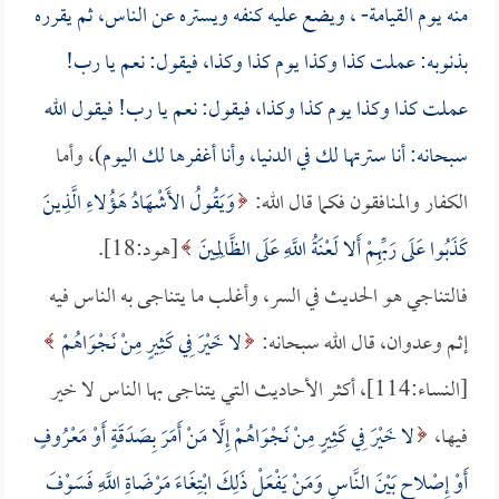
منه يوم القيامة- ، ويضع عليه كنفه ويستره عن الناس، ثم يقرره
بذنوبه: عملت كذا وكذا يوم كذا وكذا، فيقول: نعم يا رب!
عملت كذا وكذا يوم كذا وكذا، فيقول: نعم يا رب! فيقول الله
سبحانه: أنا سترتها لك في الدنيا، وأنا أغفرها لك اليوم
)، وأما
الكفار والمنافقون فكما قال الله:
وَيَقُولُ الأَشْهَادُ هَؤُلاءِ الَّذِينَ
كَذَبُوا عَلَى رَبِّهِمْ أَلا لَعْنَةُ اللَّهِ عَلَى الظَّالِمِينَ
[هود:18].
فالتناجي هو الحديث في السر، وأغلب ما يتناجى به الناس فيه
إثم وعدوان، قال الله سبحانه:
لا خَيْرَ فِي كَثِيرٍ مِنْ نَجْوَاهُمْ
[النساء:114]، أكثر الأحاديث التي يتناجى بها الناس لا خير
فيها،
لا خَيْرَ فِي كَثِيرٍ مِنْ نَجْوَاهُمْ إِلَّا مَنْ أَمَرَ بِصَدَقَةٍ أَوْ مَعْرُوفٍ
أَوْ إِصْلاحٍ بَيْنَ النَّاسِ وَمَنْ يَفْعَلْ ذَلِكَ ابْتِغَاءَ مَرْضَاةِ اللَّهِ فَسَوْفَ