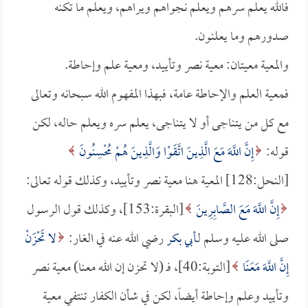
فالله يعلم سرهم ويعلم نجواهم ويراهم، ويعلم ما تكنه
صدورهم وما يعلنون.
والمعية معيتان: معية نصر وتأييد، ومعية علم وإحاطة.
فمعية العلم والإحاطة عامة، فبهذا المفهوم الله سبحانه وتعالى
مع كل من يتناجى أو لا يتناجى، يعلم سره ويعلم حاله، لكن
قوله:
إِنَّ اللَّهَ مَعَ الَّذِينَ اتَّقَوْا وَالَّذِينَ هُمْ مُحْسِنُونَ
[النحل:128] المعية هنا معية نصر وتأييد، وكذلك قوله تعالى:
إِنَّ اللَّهَ مَعَ الصَّابِرِينَ
[البقرة:153]، وكذلك قول الرسول
صلى الله عليه وسلم لـ
أبي بكر
رضي الله عنه في الغار:
لا تَحْزَنْ
إِنَّ اللَّهَ مَعَنَا
[التوبة:40]، فـ (لا تحزن إن الله معنا) معية نصر
وتأييد وعلم وإحاطة أيضاً، لكن في شأن الكفار تنتفي معية