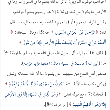
أحوالهم، فيكون التأويل: ألم تر أن الله يعلم ما في السماوات وما في
الأرض ما يكون من نجوى ثلاثة إلا هو رابعهم يعلم أحوالهم،
وليس المراد: (معهم) أو (رابعهم) بذاته سبحانه وتعالى، فقد قال
الله:
الرَّحْمَنُ عَلَى الْعَرْشِ اسْتَوَى
[طه:5]، وقال سبحانه:
أَأَمِنتُمْ مَنْ فِي السَّمَاءِ أَنْ يَخْسِفَ بِكُمُ الأَرْضَ فَإِذَا هِيَ تَمُورُ
[الملك:16]، ولما سأل رسول الله صلى الله عليه وسلم الجارية قائلاً
لها: (
أين الله؟ قالت: في السماء، قال: اعتقها فإنها مؤمنة
).
فبعض أهل البدع من شبههم التي يثبتون بها أن الله سبحانه وتعالى
في كل مكان هذه الآية:
مَا يَكُونُ مِنْ نَجْوَى ثَلاثَةٍ إِلَّا هُوَ رَابِعُهُمْ
[المجادلة:7]، مع قوله تعالى:
وَهُوَ الَّذِي فِي السَّمَاءِ إِلَهٌ وَفِي الأَرْضِ
إِلَهٌ وَهُوَ الْحَكِيمُ الْعَلِيمُ
[الزخرف:84].