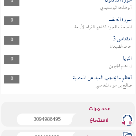
سورة المنافقون
0
أبوطلحة البوسعيدي
سورة الصف
0
المصحف المجود لمشاهير القراء الأربعة
المقناص 3
0
حامد الضبعان
الثريا
0
إبراهيم الجبرين
أعظم ما يحجب العبد عن المعصية
0
صالح بن عواد المغامسي
عدد مرات
3094986495
الاستماع