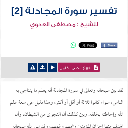
تفسير سورة المجادلة [2]
للشيخ : مصطفى العدوي
التفريغ النصي الكامل
لقد بين سبحانه وتعالى في سورة المجادلة أنه يعلم ما يتناجى به
الناس، سواء كانوا ثلاثة أو أقل أو أكثر، وهذا دليل على سعة علم
الله وإحاطته بخلقه. وبين كذلك أن النجوى من الشيطان، وأن
الهدف منها إحزان المؤمنين وهمهم وغمهم، وقد نهى الله سبحانه