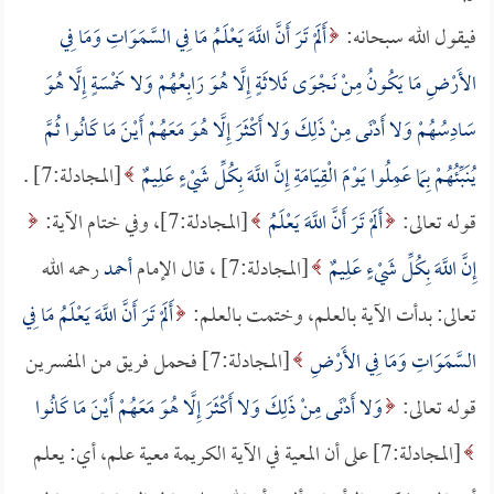
فيقول الله سبحانه:
أَلَمْ تَرَ أَنَّ اللَّهَ يَعْلَمُ مَا فِي السَّمَوَاتِ وَمَا فِي
الأَرْضِ مَا يَكُونُ مِنْ نَجْوَى ثَلاثَةٍ إِلَّا هُوَ رَابِعُهُمْ وَلا خَمْسَةٍ إِلَّا هُوَ
سَادِسُهُمْ وَلا أَدْنَى مِنْ ذَلِكَ وَلا أَكْثَرَ إِلَّا هُوَ مَعَهُمْ أَيْنَ مَا كَانُوا ثُمَّ
يُنَبِّئُهُمْ بِمَا عَمِلُوا يَوْمَ الْقِيَامَةِ إِنَّ اللَّهَ بِكُلِّ شَيْءٍ عَلِيمٌ
[المجادلة:7] .
قوله تعالى:
أَلَمْ تَرَ أَنَّ اللَّهَ يَعْلَمُ
[المجادلة:7]، وفي ختام الآية:
إِنَّ اللَّهَ بِكُلِّ شَيْءٍ عَلِيمٌ
[المجادلة:7] ، قال الإمام
أحمد
رحمه الله
تعالى: بدأت الآية بالعلم، وختمت بالعلم:
أَلَمْ تَرَ أَنَّ اللَّهَ يَعْلَمُ مَا فِي
السَّمَوَاتِ وَمَا فِي الأَرْضِ
[المجادلة:7] فحمل فريق من المفسرين
قوله تعالى:
وَلا أَدْنَى مِنْ ذَلِكَ وَلا أَكْثَرَ إِلَّا هُوَ مَعَهُمْ أَيْنَ مَا كَانُوا
[المجادلة:7] على أن المعية في الآية الكريمة معية علم، أي: يعلم