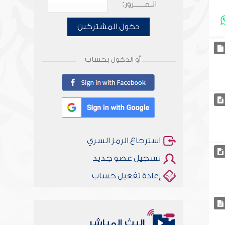
الـمـــــرور:
دخول المشتركين
أو الدخول بحساب
استرجاع الرمز السري
تسجيل عضو جديد
إعادة تفعيل حساب
البث المباشر