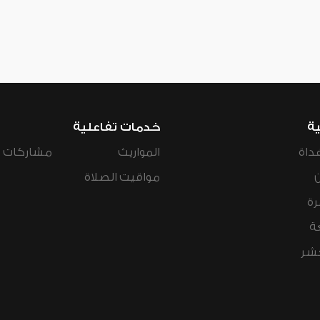
ية
خدمات تفاعلية
داة
المواريث
مشاركات ال
مواقيت الصلاة
رة
ة
عشر