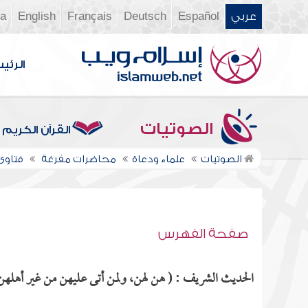
عربي
Español
Deutsch
Français
English
ia
الرئي
الصوتيات
القرآن الكريم
الصوتيات
علماء ودعاة
محاضرات مفرغة
فتاوى ن
صفحة الفهرس
الحديث الشريف : ( هن لهن، ولمن أتى عليهن من غير أهلهن مم