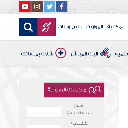
المكتبة
المواريث
بنين وبنات
علمية
البث المباشر
شارك بملفاتك
مكتبتك الصوتية
اسم
المستخدم:
كـلـــمـة