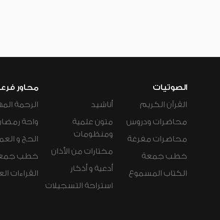
الصوتيات
محاور فرع
القرآن الكريم
أناشيد
الرحمة المه
محاضرات ودروس
متون علمية
واحة رمضان
ومنظومات
محاضرات مفرغة
الحج و العم
مختارات من الأذان
خطب جمعة
خطب جمع
أدعية و أذكار
الكتاب المسموع
القراءات ال
استراحة التسجيلات