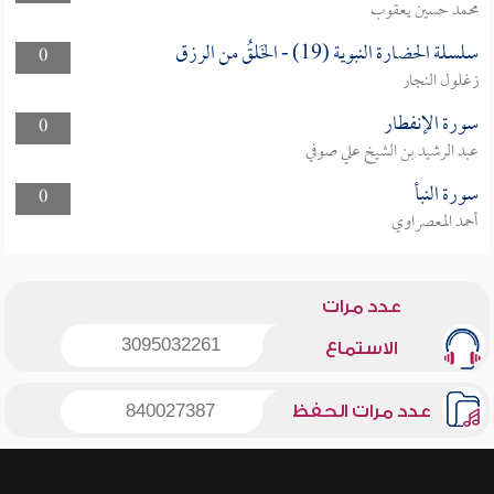
محمد حسين يعقوب
سلسلة الحضارة النبوية (19) - الخَلقُ من الرزق
0
زغلول النجار
سورة الإنفطار
0
عبد الرشيد بن الشيخ علي صوفي
سورة النبأ
0
أحمد المعصراوي
عدد مرات
3095032261
الاستماع
عدد مرات الحفظ
840027387