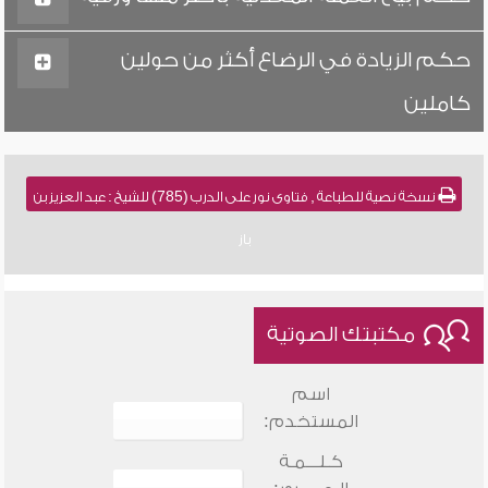
حكم الزيادة في الرضاع أكثر من حولين
كاملين
نسخة نصية للطباعة , فتاوى نور على الدرب (785) للشيخ : عبد العزيز بن
باز
مكتبتك الصوتية
اسم
المستخدم:
كـلـــمـة