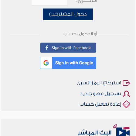
الـمـــــرور:
دخول المشتركين
أو الدخول بحساب
استرجاع الرمز السري
تسجيل عضو جديد
إعادة تفعيل حساب
البث المباشر