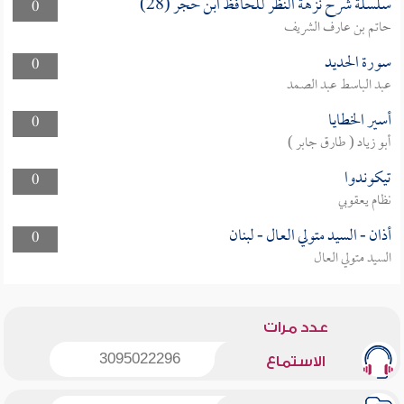
سلسلة شرح نزهة النظر للحافظ ابن حجر (28)
0
حاتم بن عارف الشريف
سورة الحديد
0
عبد الباسط عبد الصمد
أسير الخطايا
0
أبو زياد ( طارق جابر )
تيكوندوا
0
نظام يعقوبي
أذان - السيد متولي العال - لبنان
0
السيد متولي العال
عدد مرات
3095022296
الاستماع