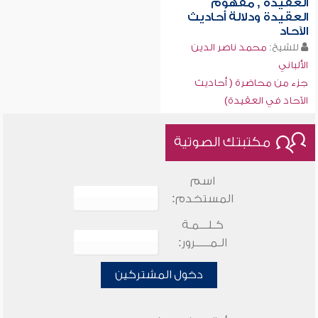
العقيدة , مفهوم
العقيدة ودلالة أحاديث
الآحاد
للشيخ:
محمد ناصر الدين
الألباني
جزء من محاضرة ( أحاديث
الآحاد في العقيدة)
مكتبتك الصوتية
اسم
المستخدم:
كـلـــمـة
الـمـــــرور:
دخول المشتركين