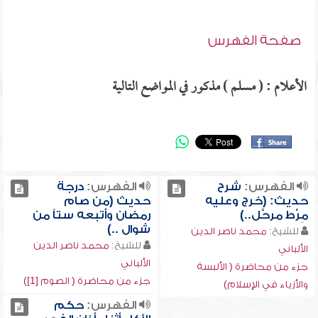
صفحة الفهرس
الأعلام : ( مسلم ) مذكور في المواضع التالية
الفهرس:
شرح
الفهرس:
درجة
حديث: (خرج وعليه
حديث (من صام
مِرْط مرحَّل..)
رمضان وأتبعه ستاً من
شوال ..)
للشيخ:
محمد ناصر الدين
للشيخ:
محمد ناصر الدين
الألباني
الألباني
جزء من محاضرة ( الألبسة
جزء من محاضرة ( الصوم [1])
والأزياء في الإسلام)
الفهرس:
حكم