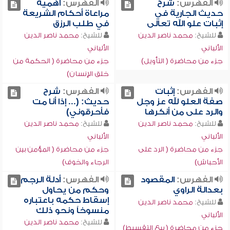
الفهرس:
شرح
الفهرس:
أهمية
حديث الجارية في
مراعاة أحكام الشريعة
إثبات علو الله تعالى
في طلب الرزق
للشيخ:
محمد ناصر الدين
للشيخ:
محمد ناصر الدين
الألباني
الألباني
جزء من محاضرة ( التأويل)
جزء من محاضرة ( الحكمة من
خلق الإنسان)
الفهرس:
إثبات
الفهرس:
شرح
صفة العلو لله عز وجل
حديث: (... إذا أنا مت
والرد على من أنكرها
فأحرقوني)
للشيخ:
محمد ناصر الدين
للشيخ:
محمد ناصر الدين
الألباني
الألباني
جزء من محاضرة ( الرد على
جزء من محاضرة ( المؤمن بين
الأحباش)
الرجاء والخوف)
الفهرس:
المقصود
الفهرس:
أدلة الرجم
بعدالة الراوي
وحكم من يحاول
إسقاط حكمه باعتباره
للشيخ:
محمد ناصر الدين
منسوخاً ونحو ذلك
الألباني
للشيخ:
محمد ناصر الدين
جزء من محاضرة ( بيع التقسيط)