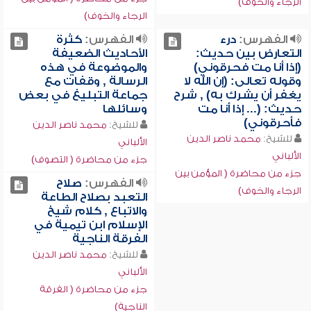
الرجاء والخوف)
الرجاء والخوف)
الفهرس:
درء
الفهرس:
كثرة
التعارض بين حديث:
الأحاديث الضعيفة
(إذا أنا مت فحرقوني)
والموضوعة في هذه
وقوله تعالى: (إن الله لا
الرسالة , وقفات مع
يغفر أن يشرك به) , شرح
جماعة التبليغ في بعض
حديث: (... إذا أنا مت
وسائلها
فأحرقوني)
للشيخ:
محمد ناصر الدين
للشيخ:
محمد ناصر الدين
الألباني
الألباني
جزء من محاضرة ( التصوف)
جزء من محاضرة ( المؤمن بين
الفهرس:
صلاح
الرجاء والخوف)
التعبد بصلاح الطاعة
والاتباع , كلام شيخ
الإسلام ابن تيمية في
الفرقة الناجية
للشيخ:
محمد ناصر الدين
الألباني
جزء من محاضرة ( الفرقة
الناجية)