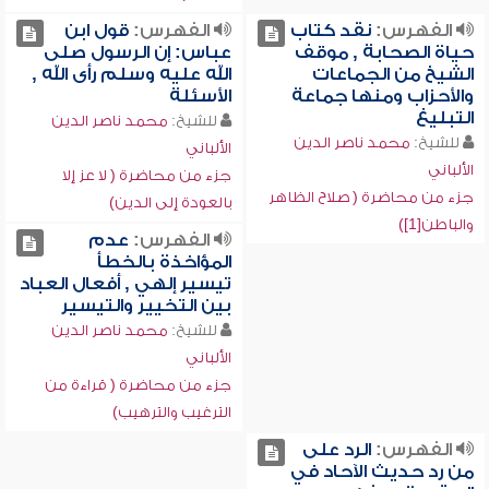
الفهرس:
نقد كتاب
الفهرس:
قول ابن
حياة الصحابة , موقف
عباس: إن الرسول صلى
الشيخ من الجماعات
الله عليه وسلم رأى الله ,
والأحزاب ومنها جماعة
الأسئلة
التبليغ
للشيخ:
محمد ناصر الدين
للشيخ:
محمد ناصر الدين
الألباني
الألباني
جزء من محاضرة ( لا عز إلا
جزء من محاضرة ( صلاح الظاهر
بالعودة إلى الدين)
والباطن[1])
الفهرس:
عدم
المؤاخذة بالخطأ
تيسير إلهي , أفعال العباد
بين التخيير والتيسير
للشيخ:
محمد ناصر الدين
الألباني
جزء من محاضرة ( قراءة من
الترغيب والترهيب)
الفهرس:
الرد على
من رد حديث الآحاد في