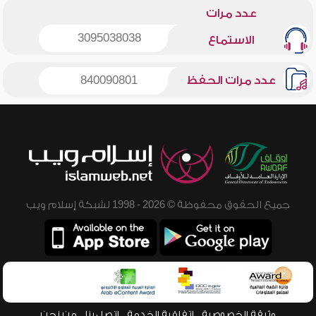
عدد مرات
3095038038
الاستماع
عدد مرات الحفظ
840090801
جميع الحقوق محفوظة © 2026 - 1998 لشبكة إسلام ويب
وثيقة الخصوصية
اتفاقية الخدمة
اتصل بنا
من نحن