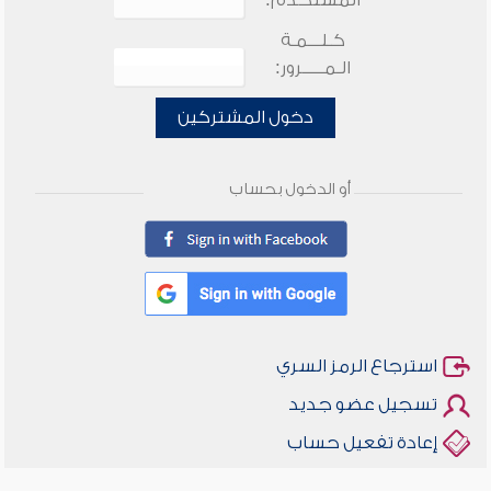
المستخدم:
كـلـــمـة
الـمـــــرور:
دخول المشتركين
أو الدخول بحساب
استرجاع الرمز السري
تسجيل عضو جديد
إعادة تفعيل حساب