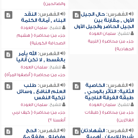
والصالحين)
الفهرس:
حال الجيل
الفهرس:
النقد
الأول , مقارنة بين
البناء , أمانة الكلمة
الجيل الحاضر والجيل الأول
للشيخ:
سلمان العودة
للشيخ:
سلمان العودة
جزء من محاضرة ( هشيم
جزء من محاضرة ( التربية
الصحافة الكويتية)
الجهادية)
الفهرس:
الله يأمر
بالقسط , لا تكن أنانياً
للشيخ:
سلمان العودة
جزء من محاضرة ( أنصفوا المرأة)
الفهرس:
الخاصية
الفهرس:
طلب
الثانية: التأثر بالوحي ,
العلم النافع , وسائل
طبقة الفرقة الناجية
تزكية النفس
للشيخ:
سلمان العودة
للشيخ:
سلمان العودة
جزء من محاضرة ( طبقات
جزء من محاضرة ( كيف نربي
الفائزين)
أنفسنا ؟)
الفهرس:
الشهادتان
الفهرس:
الحج
شرط للإيمان , أهمية
وفضله , وقفة مع