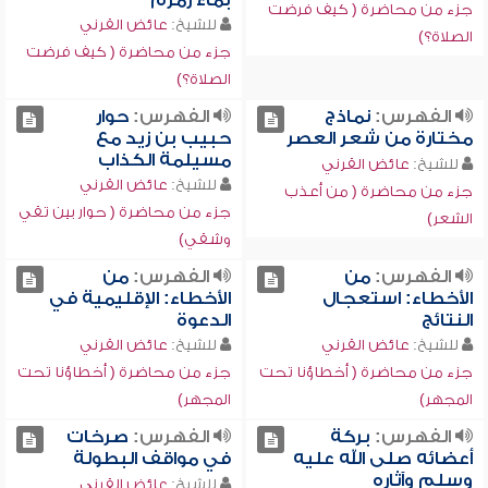
بماء زمزم
جزء من محاضرة ( كيف فرضت
للشيخ:
عائض القرني
الصلاة؟)
جزء من محاضرة ( كيف فرضت
الصلاة؟)
الفهرس:
نماذج
الفهرس:
حوار
مختارة من شعر العصر
حبيب بن زيد مع
مسيلمة الكذاب
للشيخ:
عائض القرني
للشيخ:
عائض القرني
جزء من محاضرة ( من أعذب
جزء من محاضرة ( حوار بين تقي
الشعر)
وشقي)
الفهرس:
من
الفهرس:
من
الأخطاء: استعجال
الأخطاء: الإقليمية في
النتائج
الدعوة
للشيخ:
عائض القرني
للشيخ:
عائض القرني
جزء من محاضرة ( أخطاؤنا تحت
جزء من محاضرة ( أخطاؤنا تحت
المجهر)
المجهر)
الفهرس:
بركة
الفهرس:
صرخات
أعضائه صلى الله عليه
في مواقف البطولة
وسلم وآثاره
للشيخ:
عائض القرني