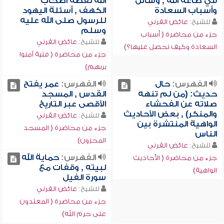
في طاعة الله , وسائل
الله لقصة أصحاب
وأسباب السعادة
الكهف , أسئلة اليهود
للرسول صلى الله عليه
للشيخ:
عائض القرني
وسلم
جزء من محاضرة ( أسباب
للشيخ:
عائض القرني
السعادة وكيف نحصل عليها؟)
جزء من محاضرة ( فتية آمنوا
بربهم)
الفهرس:
حال
الفهرس:
عمر يفتح
حديث: (من لم تنهه
القدس , المسجد
صلاته عن الفحشاء
الأقصى عبر التاريخ
والمنكر) , بعض الأحاديث
للشيخ:
عائض القرني
الواهية المنتشرة بين
جزء من محاضرة ( المسجد
الناس
المحزون)
للشيخ:
عائض القرني
الفهرس:
حماية الله
جزء من محاضرة ( الأحاديث
لبيته , وقفات مع
الواهية)
سورة الفيل
للشيخ:
عائض القرني
جزء من محاضرة ( المعتدون
على حرم الله)