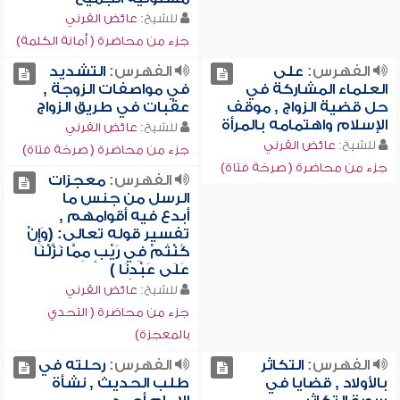
للشيخ:
عائض القرني
جزء من محاضرة ( أمانة الكلمة)
الفهرس:
على
الفهرس:
التشديد
العلماء المشاركة في
في مواصفات الزوجة ,
حل قضية الزواج , موقف
عقبات في طريق الزواج
الإسلام واهتمامه بالمرأة
للشيخ:
عائض القرني
للشيخ:
عائض القرني
جزء من محاضرة ( صرخة فتاة)
جزء من محاضرة ( صرخة فتاة)
الفهرس:
معجزات
الرسل من جنس ما
أبدع فيه أقوامهم ,
تفسير قوله تعالى: (وَإِنْ
كُنْتُمْ فِي رَيْبٍ مِمَّا نَزَّلْنَا
عَلَى عَبْدِنَا )
للشيخ:
عائض القرني
جزء من محاضرة ( التحدي
بالمعجزة)
الفهرس:
التكاثر
الفهرس:
رحلته في
بالأولاد , قضايا في
طلب الحديث , نشأة