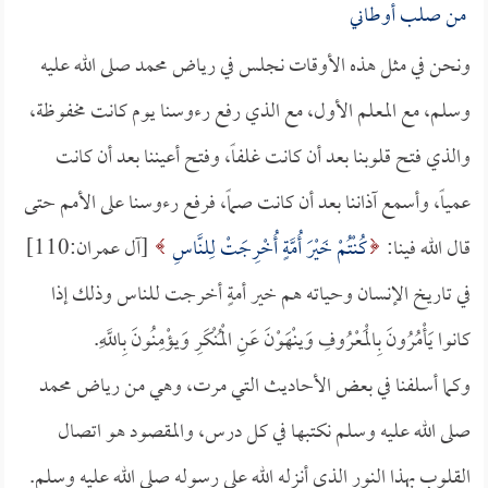
من صلب أوطاني
ونحن في مثل هذه الأوقات نجلس في رياض محمد صلى الله عليه
وسلم، مع المعلم الأول، مع الذي رفع رءوسنا يوم كانت مخفوظة،
والذي فتح قلوبنا بعد أن كانت غلفاً، وفتح أعيننا بعد أن كانت
عمياً، وأسمع آذاننا بعد أن كانت صماً، فرفع رءوسنا على الأمم حتى
قال الله فينا:
كُنْتُمْ خَيْرَ أُمَّةٍ أُخْرِجَتْ لِلنَّاسِ
[آل عمران:110]
في تاريخ الإنسان وحياته هم خير أمةٍ أخرجت للناس وذلك إذا
كانوا يَأْمُرُونَ بِالْمَعْرُوفِ وَينْهَوْنَ عَنِ الْمُنْكَرِ وَيؤْمِنُونَ بِاللَّهِ.
وكما أسلفنا في بعض الأحاديث التي مرت، وهي من رياض محمد
صلى الله عليه وسلم نكتبها في كل درس، والمقصود هو اتصال
القلوب بهذا النور الذي أنزله الله على رسوله صلى الله عليه وسلم.