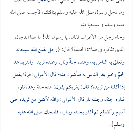
وأتى فقال: يا رسول الله! أين ناقتي؟ فقال
عمر
: ثكلتك أمك
وما دخل رسول صلى الله عليه وسلم بناقتك، فأجلسه صلى الله
عليه وسلم واستحيا منه.
وجاء رجل من الأعراب فقال: يا رسول الله! ما هذا الدجال
الذي تذكره في صلاة الجمعة؟ قال: {
رجل يفتن الله سبحانه
وتعالى به الناس به، وعنده جنةٌ ونار، وعنده ثريد -والثريد هذا
لحمٌ وخبز يغر الناس به فيأكلون منه- قال الأعرابي: فماذا يفعل
إذا أكلنا من ثريده؟ قال: يغريكم يقول: هذه جنة وهذه نار،
فناره الجنة، وجنته نار قال الأعرابي: والله لآكلن من ثريده حتى
أشبع وأتضلع ثم أكفر بجنته وبناره، فضحك صلى الله عليه
وسلم
}.