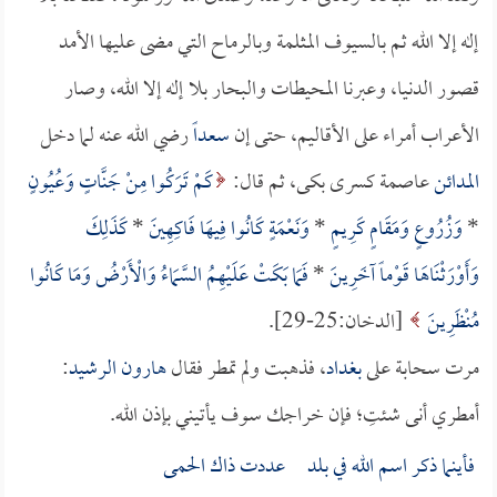
إله إلا الله ثم بالسيوف المثلمة وبالرماح التي مضى عليها الأمد
قصور الدنيا، وعبرنا المحيطات والبحار بلا إله إلا الله، وصار
الأعراب أمراء على الأقاليم، حتى إن
سعداً
رضي الله عنه لما دخل
المدائن
عاصمة كسرى بكى، ثم قال:
كَمْ تَرَكُوا مِنْ جَنَّاتٍ وَعُيُونٍ
*
وَزُرُوعٍ وَمَقَامٍ كَرِيمٍ
*
وَنَعْمَةٍ كَانُوا فِيهَا فَاكِهِينَ
*
كَذَلِكَ
وَأَوْرَثْنَاهَا قَوْماً آخَرِينَ
*
فَمَا بَكَتْ عَلَيْهِمُ السَّمَاءُ وَالْأَرْضُ وَمَا كَانُوا
مُنْظَرِينَ
[الدخان:25-29].
مرت سحابة على
بغداد
، فذهبت ولم تمطر فقال
هارون الرشيد
:
أمطري أنى شئتِ؛ فإن خراجك سوف يأتيني بإذن الله.
فأينما ذكر اسم الله في بلد عددت ذاك الحمى