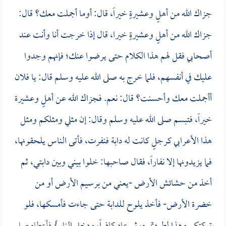
جزاك الله من أهلٍ وعشيرةٍ خيراً، قال: أوما أجملت معك؟ قال:
جزاك الله من أهلٍ وعشيرةٍ خيرا، قال إذا خرجت أنا وأنت عند
أصحابي فقل لهم هذا الكلام حتى يرضوا عنك؛ فإنهم وجدوا
عليك في أنفسهم، فلما خرج به صلى الله عليه وسلم قال: يا فلان
أأجملت معك وأحسنت؟ قال: نعم. فجزاك الله عن أهلٍ وعشيرة
خيراً، فتبسم صلى الله عليه وسلم وقال: إن مثلي ومثلكم ومثل
هذا الأعرابي كرجلٍ كانت له دابة فنفرت، فأتى الناس يلحقونها،
فما يزيدونها إلا نفاراً، فقال صاحبها: خلوا بيني وبين دابتي، ثم
أخذ من حشائش الأرض -يعني من برسيم الأرض أو من
خضرة الأرض- فأخذ يلوح للدابة حتى جاءت فأمسكها، فلو