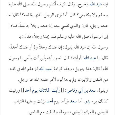
ابنه
عبد الله
وخرج، وقال: كيف أكلم رسول الله صلى الله عليه
وسلم ولا يكلمني؟ قال: أما ترى الرجل الذي يكلمه؟! قال: ما
عنده رجل، قال: والذي نفسي بيده إن عنده رجلاً جالساً، فعادا
إلى الرسول صلى الله عليه وسلم فلم يجدا رجلاً، فقال: يا
رسول الله إن عبد الله يقول: إن عندك رجلاً ولم أر عندك أحداً،
قال: يا
عبد الله
! أرأيته؟ قال: نعم رأيته بأبي أنت وأمي يا رسول
الله! قال: هذا جبريل، وهذه كرامة لـ
عبد الله
لما علم الله في قلبه
من اليقين والإيمان، ولم يرها أبوه لأمرٍ علمه الله عز وجل.
ويقول
سعد بن أبي وقاص
: [[
رأيت الملائكة يوم
أحد
]] ورئيت
كذلك يوم
بدر
، أما
سعد
فرآها يوم
أحد
نزلت وعليها الثياب
البيض والعمائم البيض مسومة، وقاتلت مع الناس.