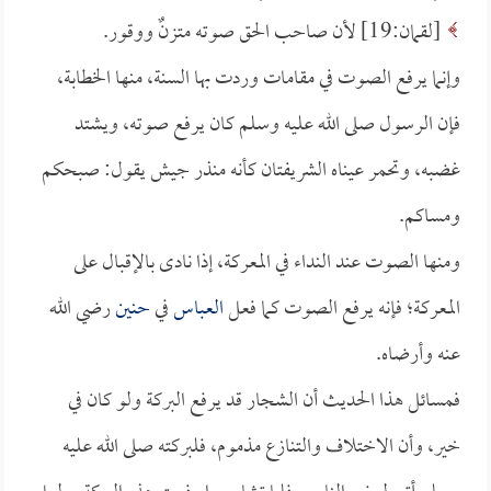
[لقمان:19] لأن صاحب الحق صوته متزنٌ ووقور.
وإنما يرفع الصوت في مقامات وردت بها السنة، منها الخطابة،
فإن الرسول صلى الله عليه وسلم كان يرفع صوته، ويشتد
غضبه، وتحمر عيناه الشريفتان كأنه منذر جيش يقول: صبحكم
ومساكم.
ومنها الصوت عند النداء في المعركة، إذا نادى بالإقبال على
المعركة؛ فإنه يرفع الصوت كما فعل
العباس
في
حنين
رضي الله
عنه وأرضاه.
فمسائل هذا الحديث أن الشجار قد يرفع البركة ولو كان في
خير، وأن الاختلاف والتنازع مذموم، فلبركته صلى الله عليه