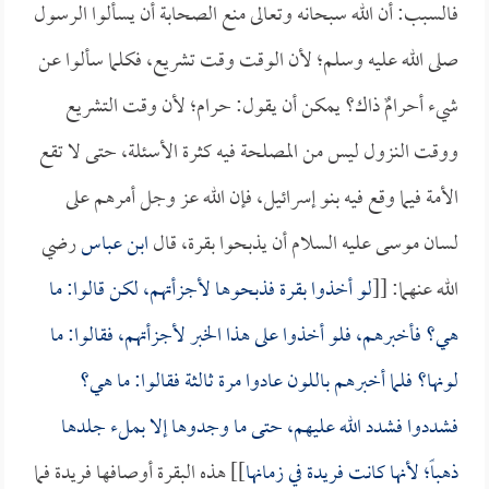
فالسبب: أن الله سبحانه وتعالى منع الصحابة أن يسألوا الرسول
صلى الله عليه وسلم؛ لأن الوقت وقت تشريع، فكلما سألوا عن
شيء أحرامٌ ذاك؟ يمكن أن يقول: حرام؛ لأن وقت التشريع
ووقت النزول ليس من المصلحة فيه كثرة الأسئلة، حتى لا تقع
الأمة فيما وقع فيه بنو إسرائيل، فإن الله عز وجل أمرهم على
لسان موسى عليه السلام أن يذبحوا بقرة، قال
ابن عباس
رضي
الله عنهما: [[
لو أخذوا بقرة فذبحوها لأجزأتهم، لكن قالوا: ما
هي؟ فأخبرهم، فلو أخذوا على هذا الخبر لأجزأتهم، فقالوا: ما
لونها؟ فلما أخبرهم باللون عادوا مرة ثالثة فقالوا: ما هي؟
فشددوا فشدد الله عليهم، حتى ما وجدوها إلا بملء جلدها
ذهباً؛ لأنها كانت فريدة في زمانها
]] هذه البقرة أوصافها فريدة فما