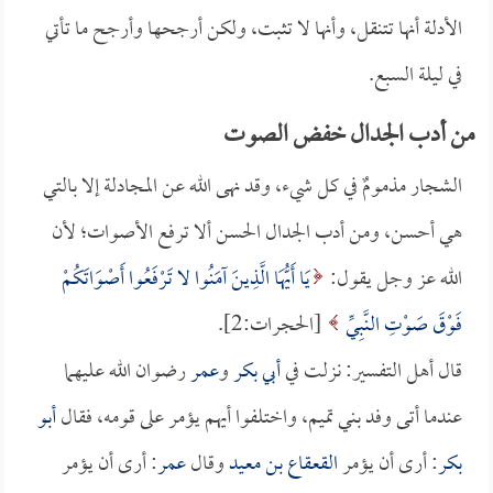
الأدلة أنها تتنقل، وأنها لا تثبت، ولكن أرجحها وأرجح ما تأتي
في ليلة السبع.
من أدب الجدال خفض الصوت
الشجار مذمومٌ في كل شيء، وقد نهى الله عن المجادلة إلا بالتي
هي أحسن، ومن أدب الجدال الحسن ألا ترفع الأصوات؛ لأن
الله عز وجل يقول:
يَا أَيُّهَا الَّذِينَ آمَنُوا لا تَرْفَعُوا أَصْوَاتَكُمْ
فَوْقَ صَوْتِ النَّبِيِّ
[الحجرات:2].
قال أهل التفسير: نزلت في
أبي بكر
و
عمر
رضوان الله عليهما
عندما أتى وفد بني تميم، واختلفوا أيهم يؤمر على قومه، فقال
أبو
بكر
: أرى أن يؤمر
القعقاع بن معيد
وقال
عمر
: أرى أن يؤمر