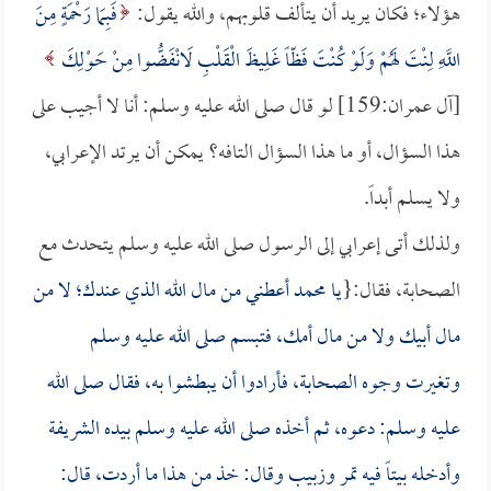
هؤلاء؛ فكان يريد أن يتألف قلوبهم، والله يقول:
فَبِمَا رَحْمَةٍ مِنَ
اللَّهِ لِنْتَ لَهُمْ وَلَوْ كُنْتَ فَظّاً غَلِيظَ الْقَلْبِ لَانْفَضُّوا مِنْ حَوْلِكَ
[آل عمران:159] لو قال صلى الله عليه وسلم: أنا لا أجيب على
هذا السؤال، أو ما هذا السؤال التافه؟ يمكن أن يرتد الإعرابي،
ولا يسلم أبداً.
ولذلك أتى إعرابي إلى الرسول صلى الله عليه وسلم يتحدث مع
الصحابة، فقال:{
يا محمد أعطني من مال الله الذي عندك؛ لا من
مال أبيك ولا من مال أمك، فتبسم صلى الله عليه وسلم
وتغيرت وجوه الصحابة، فأرادوا أن يبطشوا به، فقال صلى الله
عليه وسلم: دعوه، ثم أخذه صلى الله عليه وسلم بيده الشريفة
وأدخله بيتاً فيه تمر وزبيب وقال: خذ من هذا ما أردت، قال: