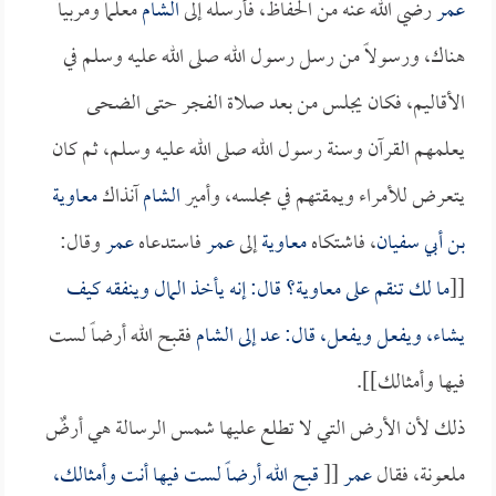
عمر
رضي الله عنه من الحفاظ، فأرسله إلى
الشام
معلماً ومربياً
هناك، ورسولاً من رسل رسول الله صلى الله عليه وسلم في
الأقاليم، فكان يجلس من بعد صلاة الفجر حتى الضحى
يعلمهم القرآن وسنة رسول الله صلى الله عليه وسلم، ثم كان
يتعرض للأمراء ويمقتهم في مجلسه، وأمير
الشام
آنذاك
معاوية
بن أبي سفيان
، فاشتكاه
معاوية
إلى
عمر
فاستدعاه
عمر
وقال:
[[
ما لك تنقم على
معاوية
؟ قال: إنه يأخذ المال وينفقه كيف
يشاء، ويفعل ويفعل، قال: عد إلى
الشام
فقبح الله أرضاً لست
فيها وأمثالك]].
ذلك لأن الأرض التي لا تطلع عليها شمس الرسالة هي أرضٌ
ملعونة، فقال
عمر
[[
قبح الله أرضاً لست فيها أنت وأمثالك،