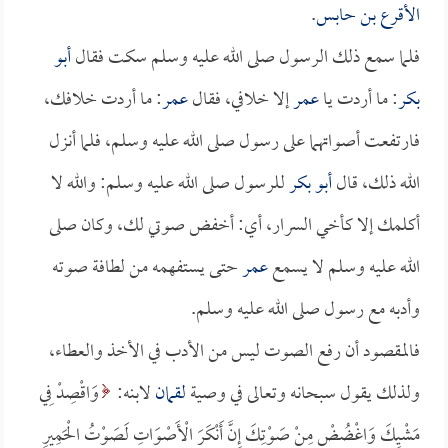
الأقرع بن حابس
.
فلما سمع ذلك الرسول صلى الله عليه وسلم سكت فقال
أبو
بكر
: ما أردت يا
عمر
إلا خلافي، فقال
عمر
: ما أردت خلافك،
فارتفعت أصواتهما على رسول صلى الله عليه وسلم، فلما أنزل
الله ذلك، قال
أبو بكر
للرسول صلى الله عليه وسلم: والله لا
أكلمك إلا كأخي السرار، أي: أخفض صوتي لك، وكان صلى
الله عليه وسلم لا يسمع
عمر
حتى يستفهمه من لطافة صوته
وأدبه مع رسول صلى الله عليه وسلم.
فالمقصود أن رفع الصوت ليس من الأدب في الأخذ والعطاء،
ولذلك يقول سبحانه وتعالى في وصية
لقمان
لابنه:
وَاقْصِدْ فِي
مَشْيِكَ وَاغْضُضْ مِنْ صَوْتِكَ إِنَّ أَنْكَرَ الْأَصْوَاتِ لَصَوْتُ الْحَمِيرِ