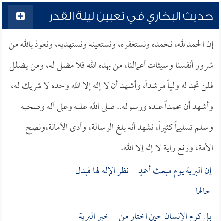
حديث البخاري في تعيين ليلة القدر
إن الحمد لله، نحمده ونستغفره، ونستعينه ونستهديه، ونعوذ بالله من
شرور أنفسنا وسيئات أعمالنا، من يهده الله فلا مضل له، ومن يضلل
فلن تجد له ولياً مرشداً، وأشهد أن لا إله إلا الله وحده لا شريك له،
وأشهد أن محمداً عبده ورسوله.. صلى الله عليه وعلى آله وصحبه
وسلم تسليماً كثيراً، نشهد أنه بلغ الرسالة، وأدى الأمانة،ونصح
الأمة، ورفع راية لا إله إلا الله.
إن البرية يوم مبعث أحمدٍ نظر الإله لها فبدل
حالها
بل كرم الإنسان حين اختار من خير البرية