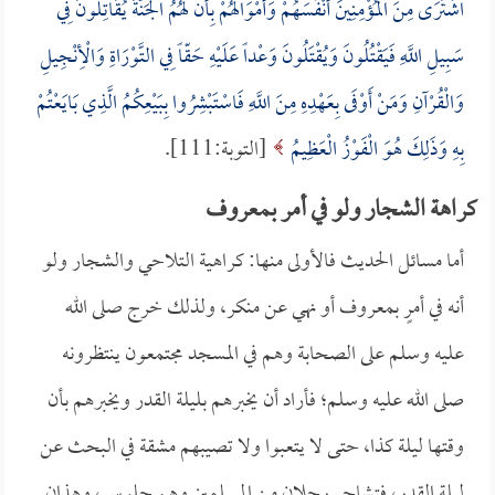
اشْتَرَى مِنَ الْمُؤْمِنِينَ أَنْفُسَهُمْ وَأَمْوَالَهُمْ بِأَنَّ لَهُمُ الْجَنَّةَ يُقَاتِلُونَ فِي
سَبِيلِ اللَّهِ فَيَقْتُلُونَ وَيُقْتَلُونَ وَعْداً عَلَيْهِ حَقّاً فِي التَّوْرَاةِ وَالْأِنْجِيلِ
وَالْقُرْآنِ وَمَنْ أَوْفَى بِعَهْدِهِ مِنَ اللَّهِ فَاسْتَبْشِرُوا بِبَيْعِكُمُ الَّذِي بَايَعْتُمْ
بِهِ وَذَلِكَ هُوَ الْفَوْزُ الْعَظِيمُ
[التوبة:111].
كراهة الشجار ولو في أمر بمعروف
أما مسائل الحديث فالأولى منها: كراهية التلاحي والشجار ولو
أنه في أمرٍ بمعروف أو نهي عن منكر، ولذلك خرج صلى الله
عليه وسلم على الصحابة وهم في المسجد مجتمعون ينتظرونه
صلى الله عليه وسلم؛ فأراد أن يخبرهم بليلة القدر ويخبرهم بأن
وقتها ليلة كذا، حتى لا يتعبوا ولا تصيبهم مشقة في البحث عن
ليلة القدر، فتشاجر رجلان من المسلمين وهم جلوس، وهذان