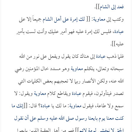
فعد إلى
الشام
]].
وكتب إلى
معاوية
: [[
لك إمرة على أهل
الشام
جميعاً إلا على
عبادة
، فليس لك إمرة عليه فهو أمير عليك وأنت لست بأمير
عليه]].
فلما ذهب
عبادة
إلى هناك كان يقول ويفعل على نور من الله
سبحانه وتعالى، يتكلم
معاوية
وهو مسدد خال المؤمنين رضي
الله عنه، ولكن الأنصار ربما لا تعجبهم بعض الكلمات التي
تصدر فيتأولون، فيقوم
عبادة
ويقاطع كلام
معاوية
ويقول: لا
سمع ولا طاعة، فيقول
معاوية
: ما لك يا
عبادة
؟ قال: [[
إنك ما
كنت معنا يوم بايعنا رسول صلى الله عليه وسلم على أن نقول
الحق لا نخشى لومة لائم
]] فهو من أهل العقبة الذين بايعوا