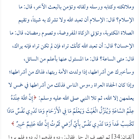
وملائكته وكتابه ورسله ولقائه وتؤمن بالبعث الآخر، قال: ما
الإسلام؟ قال: الإسلام أن تعبد الله ولا تشرك به شيئاً، وتقيم
الصلاة المكتوبة، وتؤتي الزكاة المفروضة، وتصوم رمضان، قال: ما
الإحسان؟ قال: أن تعبد الله كأنك تراه فإن لم تكن تراه فإنه يراك،
قال: متى الساعة؟ قال: ما المسئول عنها بأعلم من السائل،
وسأخبرك عن أشراطها، إذا ولدت الأمة ربتها، فذاك من أشراطها؛
وإذا كان الحفاة العراة رءوس الناس فذلك من أشراطها في خمس لا
يعلمهن إلا الله، ثم تلا النبي صلى الله عليه وسلم:
إِنَّ اللَّهَ عِنْدَهُ
عِلْمُ السَّاعَةِ وَيُنَزِّلُ الْغَيْثَ وَيَعْلَمُ مَا فِي الْأَرْحَامِ وَمَا تَدْرِي نَفْسٌ مَاذَا
تَكْسِبُ غَداً وَمَا تَدْرِي نَفْسٌ بِأَيِّ أَرْضٍ تَمُوتُ إِنَّ اللَّهَ عَلِيمٌ خَبِيرٌ
[لقمان:34] ثم انصرف الرجل فقال: ردوه فذهبوا ليردوه فلم يروا