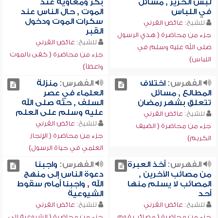
لبس الحرير , مسائل
بكر ومعاوية عند
في اللباس
الموت , حال الناس عند
سكرات الموت ودخول
للشيخ:
عائض القرني
القبر
جزء من محاضرة ( هدي الرسول
للشيخ:
عائض القرني
صلى الله عليه وسلم في
جزء من محاضرة ( كفى بالموت
اللباس)
واعظاً)
الفهرس:
اختلاف
الفهرس:
منزلة
المطالع , مسائل
العلماء في عصر
تتعلق بشهر رمضان
السلف , حثه صلى الله
عليه وسلم على العلم
للشيخ:
عائض القرني
للشيخ:
عائض القرني
جزء من محاضرة ( الضيف
جزء من محاضرة ( الإنجاز
الكريم)
العلمي في حياة الرسول)
الفهرس:
أخذ العبرة
الفهرس:
واجبنا
من مصائب الآخرين ,
دعوة الناس إلى منهج
المصائب لا يسلم منها
الله , واجبنا أمام سقوط
أحد
الشيوعية
للشيخ:
عائض القرني
للشيخ:
عائض القرني
جزء من محاضرة ( مصائب قوم
جزء من محاضرة ( الشيوعية إلى