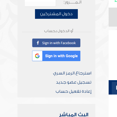
الـمـــــرور:
دخول المشتركين
أو الدخول بحساب
استرجاع الرمز السري
تسجيل عضو جديد
إعادة تفعيل حساب
البث المباشر