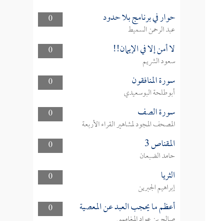
حوار في برنامج بلا حدود
0
عبد الرحمن السميط
لا أمن إلا في الإيمان!!
0
سعود الشريم
سورة المنافقون
0
أبوطلحة البوسعيدي
سورة الصف
0
المصحف المجود لمشاهير القراء الأربعة
المقناص 3
0
حامد الضبعان
الثريا
0
إبراهيم الجبرين
أعظم ما يحجب العبد عن المعصية
0
صالح بن عواد المغامسي