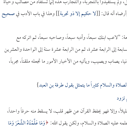
عظوا بالمثل، ولم يستفيدوا بالتجربة، والتجارب هذه إنما تستفاد من مصائب وحياة
رضاه أنه قال: [[
لا حكيم إلا ذو تجربة
]] وهذا في باب الأدب في
صحيح
ة: "لاعب ابنك سبعاً، وأدبه سبعاً، وصاحبه سبعاً، ثم اتركه مع
بعة إلى الرابعة عشرة، ثم من الرابعة عشرة سنة إلى الواحدة والعشرين
، يصاب ويصيب، ويأتيه من الأخبار الأمور ما تجعله ملقناً، مجرباً،
صلاة والسلام كثيراً ما يتمثل بقول
طرفة بن العبد
}
 تزود
ليلاً، وإلا فهو يحفظ القرآن عن ظهر قلب، لا يسقط منه حرفاً واحداً،
علمه عليه الصلاة والسلام، ولكن يقول الله:
وَمَا عَلَّمْنَاهُ الشِّعْرَ وَمَا