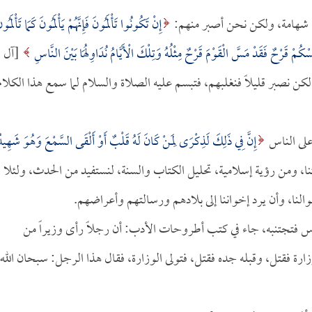
هم شهامة، ولكن نحن أصبر منهم:
إِنْ تَكُونُوا تَأْلَمُونَ فَإِنَّهُمْ يَأْلَمُونَ كَمَا تَأْلَمُون
ْكُمْ قَرْحٌ فَقَدْ مَسَّ الْقَوْمَ قَرْحٌ مِثْلُهُ وَتِلْكَ الْأَيَّامُ نُدَاوِلُهَا بَيْنَ النَّاسِ
[آل
عان لكن نصبر قليلاً فنغلبهم، فتبسم عليه الصلاة والسلام لما سمع هذا الكلام
على الناس
إِنَّ فِي ذَلِكَ لَذِكْرَى لِمَنْ كَانَ لَهُ قَلْبٌ أَوْ أَلْقَى السَّمْعَ وَهُوَ شَهِيد
قتنا، ومن رؤية إسلامية، تحليل الكتاب والسنة، لنستفيد من الحدث، ولئلا
موالنا، وأن يرد إخواننا إلى بلادهم ورسالتهم وأعراضهم.
اس فتجتنبه، جاء في كتب أطروحات الأدب: أن رجلاً رأى وزيراً من
وزارة فقتل، وقبله جده فقتل، فتولى الوزارة، فقال هذا الرجل: سبحان الله