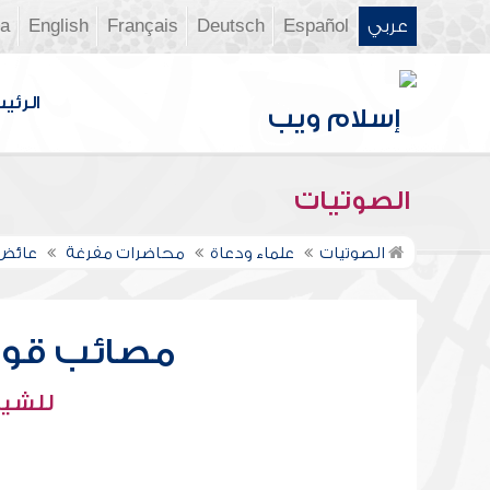
عربي
Español
Deutsch
Français
English
ia
الرئي
الصوتيات
الصوتيات
علماء ودعاة
محاضرات مفرغة
عائض 
مصائب قوم
للشيخ