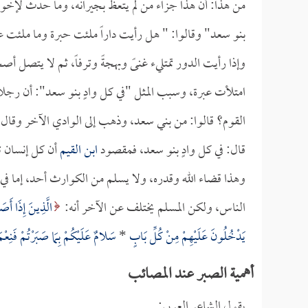
من هذا: أن هذا جزاء من لم يتعظ بجيرانه، وما حدث لإخوا
بنو سعد" وقالوا: " هل رأيت داراً ملئت حبرة وما ملئت ع
وإذا رأيت الدور تمتليء غنىً وبهجةً وترفاً، ثم لا يتصل أ
امتلأت عبرة، وسبب المثل "في كل وادٍ بنو سعد": أن رجل
القوم؟ قالوا: من بني سعد، وذهب إلى الوادي الآخر وقال م
قال: في كل وادٍ بنو سعد، فمقصود
ابن القيم
أن كل إنسان تأ
وهذا قضاء الله وقدره، ولا يسلم من الكوارث أحد، إما في
الناس، ولكن المسلم يختلف عن الآخر أنه:
الَّذِينَ إِذَا أَصَاب
يَدْخُلُونَ عَلَيْهِمْ مِنْ كُلِّ بَابٍ
*
سَلامٌ عَلَيْكُمْ بِمَا صَبَرْتُمْ فَنِعْم
أهمية الصبر عند المصائب
يقول الشاعر العربي: