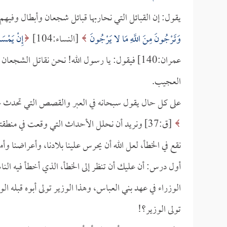
يقول: إن القبائل التي نحاربها قبائل شجعان وأبطال وفي
وَتَرْجُونَ مِنَ اللَّهِ مَا لا يَرْجُونَ
[النساء:104]
إِنْ يَمْسَس
عمران:140] فيقول: يا رسول الله! نحن نقاتل الشج
العجيب.
على كل حال يقول سبحانه في العبر والقصص التي تحدث 
[ق:37] ونريد أن نحلل الأحداث التي وقعت في منط
نقع في الخطأ، لعل الله أن يحرس علينا بلادنا، وأعراضنا وأ
أول درس: أن عليك أن تنظر إلى الخطأ، الذي أخطأ فيه الن
الوزراء في عهد بني العباس، وهذا الوزير تولى أبوه قبله ال
تولى الوزير؟!