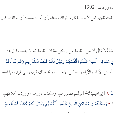
قمها [302].
عظين، قيل لأحد الحكماء: نراك مستقيماً في أمرك مسدداً في حالك، قال:
بحَانَهُ وَتَعَالَى أن من الظلمة من يسكن مكان الظلمة ثم لا يتعظ، قال عز
ي مَسَاكِنِ الَّذِينَ ظَلَمُوا أَنْفُسَهُمْ وَتَبَيَّنَ لَكُمْ كَيْفَ فَعَلْنَا بِهِمْ وَضَرَبْنَا لَكُمُ
كنوا في أماكن الآباء والآباء في أماكن الأجداد، وقد هلك قرن وأتى قرن، فما اتعظ
مْ
[إبراهيم:45] نزلتم قصورهم، وسكنتم دورهم، وورثتم أملاكهم،
!
وَسَكَنْتُمْ فِي مَسَاكِنِ الَّذِينَ ظَلَمُوا أَنْفُسَهُمْ وَتَبَيَّنَ لَكُمْ كَيْفَ فَعَلْنَا بِهِمْ