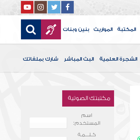
المكتبة
المواريث
بنين وبنات
الشجرة العلمية
البث المباشر
شارك بملفاتك
مكتبتك الصوتية
اسم
المستخدم:
كـلـــمـة