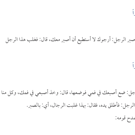
ً
ل صبر الرجل: أرجوك لا أستطيع أن أصبر معك، قال: فغلب هذا الرجل
ً
لرجل: ضع أصبعك في فمي فوضعها، قال: وخذ أصبعي في فمك، وكل منا
جل: فأطلق يده، فقال: بهذا غلبت الرجال، أي: بالصبر.
مدح قومه: