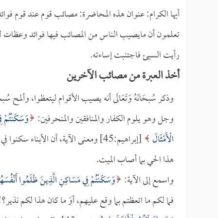
أيها الكرام: عنوان هذه المحاضرة: مصائب قوم عند قوم فوائد، ور
تعلمون أن مايصيب الناس من المصائب فيها فوائد وعظات للمت
رأيت السيئ فاجتنبت إساءته.
أخذ العبرة من مصائب الآخرين
وذكر سُبحَانَهُ وَتَعَالَى أنه يصيب الأقوام ليتعظوا، وألمح سُ
وجل وهو يلوم الكفار والمنافقين والمنحرفين:
وَسَكَنْتُمْ فِ
الْأَمْثَالَ
[إبراهيم:45] ومعنى الآية، أن الأبناء س
هذا الحي بما أصاب الميت.
واسمع إلى الآية:
وَسَكَنْتُمْ فِي مَسَاكِنِ الَّذِينَ ظَلَمُوا أَنْفُسَهُ
فما لكم ما اتعظتم بما وقع عليهم، أوَ ما كان هذا لكم نذير؟