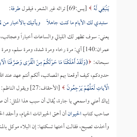
يَنْبَغِي لَهُ
[يس:69] تراثه غير الشعر، فيقول
طرفة
:
ستبدي لك الأيام ما كنت جاهلاً ويأتيك بالأخبار من لم
يعني: سوف تظهر لك الليالي والساعات أخباراً وعجائب، وقال س
عمران:140] أي: مرة رخاء ومرة شدة، ومرة سلم، 
سبحانه:
(وَلَقَدْ أَهْلَكْنَا مَا حَوْلَكُمْ مِنَ الْقُرَى وَصَرَّفْنَا الْ
حدودكم، كيف أوقعنا بهم المصائب، ألكم أنتم عهد عند الل
الْآياتِ لَعَلَّهُمْ يَرْجِعُونَ
[الأحقاف:27] ويقول الناظم:
إياك أعني واسمعي يا جارة، يُقال أن سبب هذا المثل: أن ص
صاحب كتاب
الحيوان
أن أحمق الحيوانات الحمام، وأحقد الح
وأخذت تصيح، فقالت أختها تسكتها: إن البلاء موكل بالمن