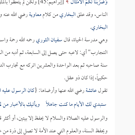
وَضَرَبْنَا لَكُمُ الْأَمْثَالَ
[إبراهيم:45] ولكن لم يت
الناس، وقد علق
البخاري
من كلام
معاوية
رضي الله عنه وأ
البخاري
.
وهي مدرسة الحياة، قال
سفيان الثوري
رحمه الله رحمة واسع
التجارب" أي: لاعبه حتى يصل إلى السابعة، ثم أدبه من السا
سنة صاحبه ثم بعد الواحدة والعشرين اتركه مع تجارب الدنيا
حكيماً، إذا كان ذو عقل.
تقول
عائشة
رضي الله عنها وأرضاها: {
كان الرسول عليه ال
ستبدي لك الأيام ما كنت جاهلاً ويأتيك بالأخبار من لم
والرسول عليه الصلاة والسلام لا يحفظ إلا بيتين، أو أكثر ق
ويحفظ السنة، والعلوم التي عند الأمة لا تصل إلى ذرة من 