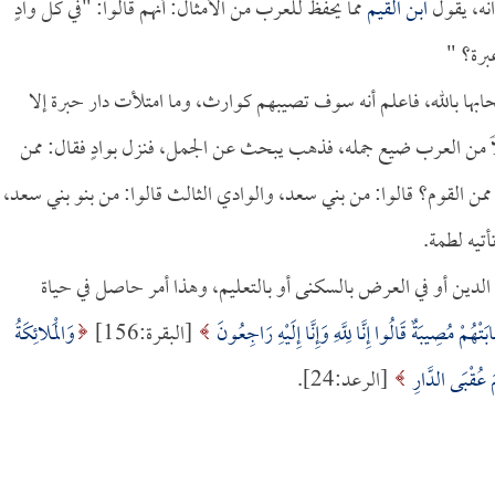
نه، يقول
ابن القيم
مما يحفظ للعرب من الأمثال: أنهم قالوا: "في كل وادٍ
برة؟ "
صحابها بالله، فاعلم أنه سوف تصيبهم كوارث، وما امتلأت دار حبرة إلا
اً من العرب ضيع جمله، فذهب يبحث عن الجمل، فنزل بوادٍ فقال: ممن
من القوم؟ قالوا: من بني سعد، والوادي الثالث قالوا: من بنو بني سعد،
تيه لطمة.
 الدين أو في العرض بالسكنى أو بالتعليم، وهذا أمر حاصل في حياة
َتْهُمْ مُصِيبَةٌ قَالُوا إِنَّا لِلَّهِ وَإِنَّا إِلَيْهِ رَاجِعُونَ
[البقرة:156]
وَالْمَلائِكَةُ
َ عُقْبَى الدَّارِ
[الرعد:24].