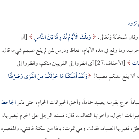
 تزود
ُبحَانَهُ وَتَعَالَى:
وَتِلْكَ الْأَيَّامُ نُدَاوِلُهَا بَيْنَ النَّاسِ
[آل
ومرة حرب، وما وقع في هذه الأيام، اتعاظ ودرس لمن لم يقع عليهم شيء، قال:
آياتِ
[الأحقاف:27] أي انظروا إلى القريبين منكم، وانظروا إلى
ه ألا يقع عليكم مصيبة!
وَلَقَدْ أَهْلَكْنَا مَا حَوْلَكُمْ مِنَ الْقُرَى وَصَرَّفْنَا
ياداً خرج بقوسه يصيد حماماً، وأحمق الحيوانات الحمام، حتى ذكر
الجاحظ
يوانات الجمال، وأخونها الثعالب، قال: فسدد الرجل على الحمام ليضربها،
طق، فضربها الصياد، فقالت وهي تموت: يالها من سكتة فاتتني، والمقصود