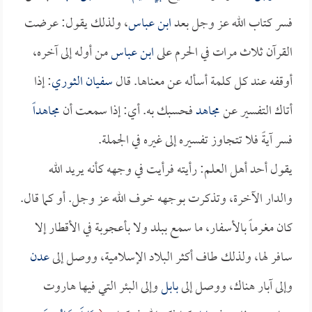
فسر كتاب الله عز وجل بعد
ابن عباس
، ولذلك يقول: عرضت
القرآن ثلاث مرات في الحرم على
ابن عباس
من أوله إلى آخره،
أوقفه عند كل كلمة أسأله عن معناها. قال
سفيان الثوري
: إذا
أتاك التفسير عن
مجاهد
فحسبك به. أي: إذا سمعت أن
مجاهداً
فسر آيةً فلا تتجاوز تفسيره إلى غيره في الجملة.
يقول أحد أهل العلم: رأيته فرأيت في وجهه كأنه يريد الله
والدار الآخرة، وتذكرت بوجهه خوف الله عز وجل. أو كما قال.
كان مغرماً بالأسفار، ما سمع ببلد ولا بأعجوبة في الأقطار إلا
سافر لها، ولذلك طاف أكثر البلاد الإسلامية، ووصل إلى
عدن
وإلى آبار هناك، ووصل إلى
بابل
وإلى البئر التي فيها هاروت