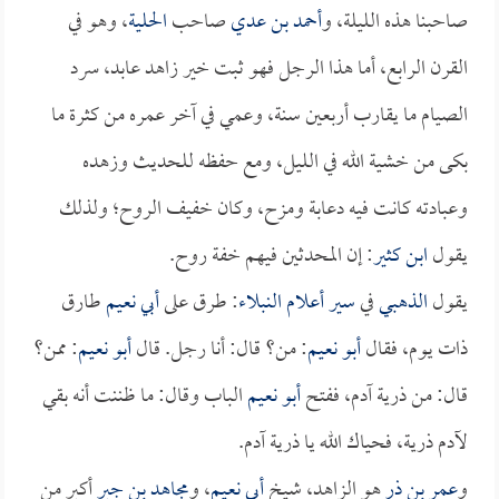
صاحبنا هذه الليلة، و
أحمد بن عدي
صاحب
الحلية
، وهو في
القرن الرابع، أما هذا الرجل فهو ثبت خير زاهد عابد، سرد
الصيام ما يقارب أربعين سنة، وعمي في آخر عمره من كثرة ما
بكى من خشية الله في الليل، ومع حفظه للحديث وزهده
وعبادته كانت فيه دعابة ومزح، وكان خفيف الروح؛ ولذلك
يقول
ابن كثير
: إن المحدثين فيهم خفة روح.
يقول
الذهبي
في
سير أعلام النبلاء
: طرق على
أبي نعيم
طارق
ذات يوم، فقال
أبو نعيم
: من؟ قال: أنا رجل. قال
أبو نعيم
: ممن؟
قال: من ذرية آدم، ففتح
أبو نعيم
الباب وقال: ما ظننت أنه بقي
لآدم ذرية، فحياك الله يا ذرية آدم.
و
عمر بن ذر
هو الزاهد، شيخ
أبي نعيم
، و
مجاهد بن جبر
أكبر من