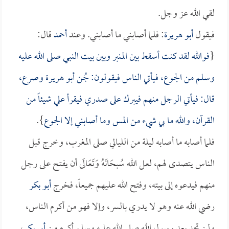
لقي الله عز وجل.
فيقول
أبو هريرة
: فلما أصابني ما أصابني. وعند
أحمد
قال:
{
فوالله لقد كنت أسقط بين المنبر وبين بيت النبي صلى الله عليه
وسلم من الجوع، فيأتي الناس فيقولون: جُن
أبو هريرة
وصرع،
قال: فيأتي الرجل منهم فيبرك على صدري فيقرأ علي شيئاً من
القرآن، والله ما بي شيء من المس وما أصابني إلا الجوع
}.
فلما أصابه ما أصابه ليلة من الليالي صلى المغرب، وخرج قبل
الناس يتصدى لهم، لعل الله سُبحَانَهُ وَتَعَالَى أن يفتح على رجل
منهم فيدعوه إلى بيته، وفتح الله عليهم جميعاً، فخرج
أبو بكر
رضي الله عنه وهو لا يدري بالسر، وإلا فهو من أكرم الناس،
ولن تجد بعد رسول الله صلى الله عليه وسلم أكرم من
أبي بكر
،