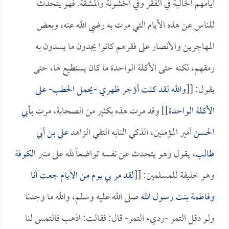
أيامهم الخالية في الفقر وفي الخشونة والمشقة. فهو يتحدث
للناس عن هذه الأيام التي مرت به رضي الله عنه، وبعض
المهاجرين والأنصار على فقرهم كانوا يجدون ما يسدون به
رمقهم، لكنه حتى الأكلة الواحدة ما كان يستطيع لها، حتى
يقول: [[
والله لقد كنت أؤجر ظهري -يحمل الحطب- على
الأكلة الواحدة
]] وقد مرت هذه بكثير من الصحابة، مرت بـ
أبي
الحسن
أمير المؤمنين، الذكي النابه التقي الزاهد
علي بن أبي
طالب
، يقول وهو يتحدث عن نفسه تواضعاً لله على منبر
الكوفة
وهو خليفة للمسلمين: [[
لقد مر بي يوم من الأيام جعت أنا
و
فاطمة بنت رسول الله
صلى الله عليه وسلم، والله ما وجدنا
ولو دقل التمر -رديء التمر- قال: فقالت: اذهب فالتمس لنا