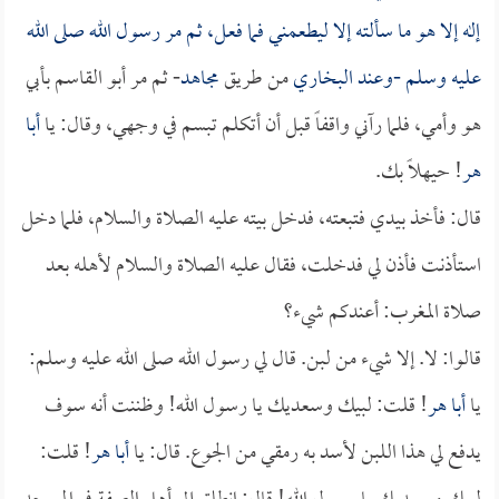
إله إلا هو ما سألته إلا ليطعمني فما فعل، ثم مر رسول الله صلى الله
عليه وسلم -وعند
البخاري
من طريق
مجاهد
- ثم مر أبو القاسم بأبي
هو وأمي، فلما رآني واقفاً قبل أن أتكلم تبسم في وجهي، وقال: يا
أبا
هر
! حيهلاً بك.
قال: فأخذ بيدي فتبعته، فدخل بيته عليه الصلاة والسلام، فلما دخل
استأذنت فأذن لي فدخلت، فقال عليه الصلاة والسلام لأهله بعد
صلاة المغرب: أعندكم شيء؟
قالوا: لا. إلا شيء من لبن. قال لي رسول الله صلى الله عليه وسلم:
يا
أبا هر
! قلت: لبيك وسعديك يا رسول الله! وظننت أنه سوف
يدفع لي هذا اللبن لأسد به رمقي من الجوع. قال: يا
أبا هر
! قلت: