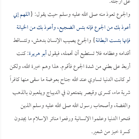
على أرجله.
والجوع تعوذ منه صلى الله عليه وسلم حيث يقول: {
اللهم إني
أعوذ بك من الجوع فإنه بئس الضجيع، وأعوذ بك من الخيانة
فإنها بئست البطانة
} والجوع يصيب الإنسان بدهش، وتتساقط
أقدامه وعظامه فلا تستطيع أن تحمله، فيقول
أبو هريرة
: كنت
أربط على بطني من شدة الجوع فأقوم. هذا وهم خيرة الله، ولكن
لو كانت الدنيا تساوي عند الله جناح بعوضة ما سقى منها كافراً
شربة ماء، كسرى وقيصر يتمتعون في الديباج ويلعبون بالذهب
والفضة، وأصحاب رسول الله صلى الله عليه وسلم الذين
فتحوا الدنيا وعلموا الإنسانية ورفعوا منائر الإسلام ما يجدون
كسرة خبز من شعير.