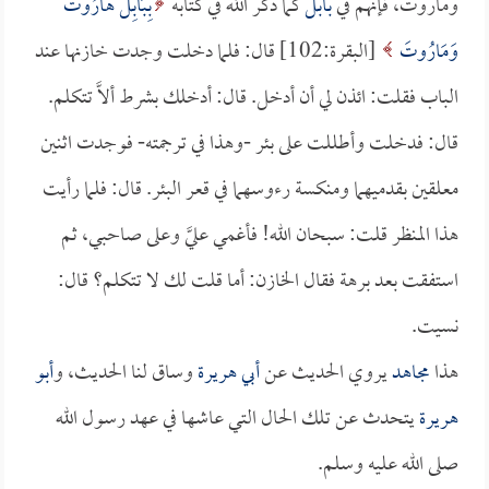
وماروت، فإنهم في
بابل
كما ذكر الله في كتابه
بِبَابِلَ هَارُوتَ
وَمَارُوتَ
[البقرة:102] قال: فلما دخلت وجدت خازنها عند
الباب فقلت: ائذن لي أن أدخل. قال: أدخلك بشرط ألاَّ تتكلم.
قال: فدخلت وأطللت على بئر -وهذا في ترجمته- فوجدت اثنين
معلقين بقدميهما ومنكسة رءوسهما في قعر البئر. قال: فلما رأيت
هذا المنظر قلت: سبحان الله! فأغمي عليَّ وعلى صاحبي، ثم
استفقت بعد برهة فقال الخازن: أما قلت لك لا تتكلم؟ قال:
نسيت.
هذا
مجاهد
يروي الحديث عن
أبي هريرة
وساق لنا الحديث، و
أبو
هريرة
يتحدث عن تلك الحال التي عاشها في عهد رسول الله
صلى الله عليه وسلم.