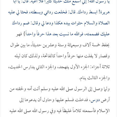
يا رسول الله! إني أسمع منك حديثاً كثيراً فلا أعيه. قال: يا
أبا
هريرة
! ابسط رداءك. قال: فخلعت ردائي وبسطته، فحثا لي عليه
الصلاة والسلام حثوات بيده هكذا ودعا لي وقال: ضم رداءك
عليك فضممته، فوالله ما نسيت بعد هذا حرفاً واحداً
} فهو
يحفظ خمسة آلاف وسبعمائة وستة وعشرين حديثاً، ما بين طوال
وقصار لا يفلت منها حرفاًُ واحداً كالفاتحة، ولذلك كان ليله
ثلاثة أجزاء: الجزء الأول يتهجد، والجزء الثاني يدارس الحديث،
والجزء الثالث ينام.
ولما وصل إلى الرسول صلى الله عليه وسلم أتت أمه ولحقته من
أرض
دوس
، فدخلت فسلم عليها وحاول أن يدعوها إلى
الإسلام فأسمعته كلاماً غليظاً فيه وفي رسول الله صلى الله عليه