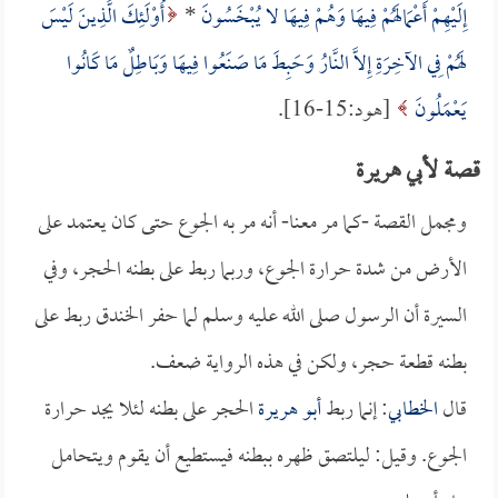
إِلَيْهِمْ أَعْمَالَهُمْ فِيهَا وَهُمْ فِيهَا لا يُبْخَسُونَ
*
أُوْلَئِكَ الَّذِينَ لَيْسَ
لَهُمْ فِي الآخِرَةِ إِلاَّ النَّارُ وَحَبِطَ مَا صَنَعُوا فِيهَا وَبَاطِلٌ مَا كَانُوا
يَعْمَلُونَ
[هود:15-16].
قصة لأبي هريرة
ومجمل القصة -كما مر معنا- أنه مر به الجوع حتى كان يعتمد على
الأرض من شدة حرارة الجوع، وربما ربط على بطنه الحجر، وفي
السيرة أن الرسول صلى الله عليه وسلم لما حفر الخندق ربط على
بطنه قطعة حجر، ولكن في هذه الرواية ضعف.
قال
الخطابي
: إنما ربط
أبو هريرة
الحجر على بطنه لئلا يجد حرارة
الجوع. وقيل: ليلتصق ظهره ببطنه فيستطيع أن يقوم ويتحامل