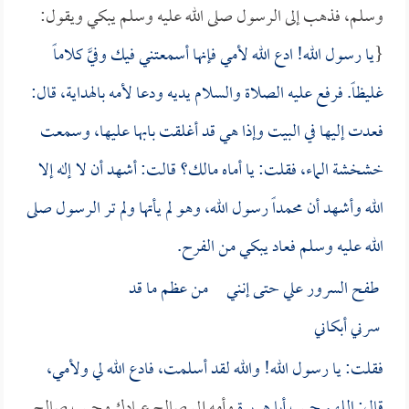
وسلم، فذهب إلى الرسول صلى الله عليه وسلم يبكي ويقول:
{
يا رسول الله! ادع الله لأمي فإنها أسمعتني فيك وفيَّ كلاماً
غليظاً. فرفع عليه الصلاة والسلام يديه ودعا لأمه بالهداية، قال:
فعدت إليها في البيت وإذا هي قد أغلقت بابها عليها، وسمعت
خشخشة الماء، فقلت: يا أماه مالك؟ قالت: أشهد أن لا إله إلا
الله وأشهد أن محمداً رسول الله، وهو لم يأتها ولم تر الرسول صلى
الله عليه وسلم فعاد يبكي من الفرح.
طفح السرور علي حتى إنني من عظم ما قد
سرني أبكاني
فقلت: يا رسول الله! والله لقد أسلمت، فادع الله لي ولأمي،
قال: اللهم حبب
أبا هريرة
وأمه إلى صالح عبادك وحبب صالح