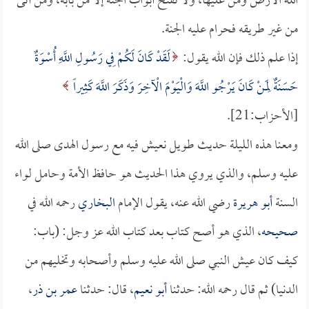
الله الأرض ومن عليها، ولا تفتح أبواب الجنة إلا من بابه، ومن أتى
من غير طريقه فحرام عليه الجنة.
إذا علم ذلك فإن الله يقول:
لَقَدْ كَانَ لَكُمْ فِي رَسُولِ اللَّهِ أُسْوَةٌ
حَسَنَةٌ لِمَنْ كَانَ يَرْجُو اللَّهَ وَالْيَوْمَ الْآخِرَ وَذَكَرَ اللَّهَ كَثِيراً
[الأحزاب:21].
ومعنا هذه الليلة حديث طويل نعيش فيه مع رسول الهدى صلى الله
عليه وسلم، والذي يروي هذا الحديث هو حافظ الأمة وحامل لواء
السنة
أبو هريرة
رضي الله عنه، يقول الإمام
البخاري
رحمه الله في
صحيحه
، الذي هو أصح كتاب بعد كتاب الله عز وجل: (باب:
كيف كان عيش النبي صلى الله عليه وسلم وأصحابه وتخليهم من
الدنيا) ثم قال رحمه الله: حدثنا
أبو نعيم
، قال: حدثنا
عمر بن ذر
،