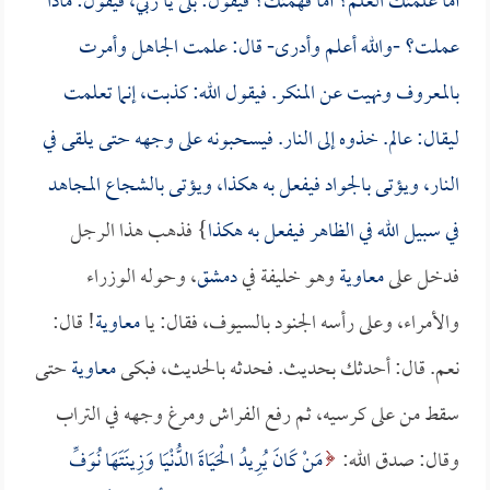
أما علمتك العلم؟ أما فهمتك؟ فيقول: بلى يا ربي، فيقول: ماذا
عملت؟ -والله أعلم وأدرى- قال: علمت الجاهل وأمرت
بالمعروف ونهيت عن المنكر. فيقول الله: كذبت، إنما تعلمت
ليقال: عالم. خذوه إلى النار. فيسحبونه على وجهه حتى يلقى في
النار، ويؤتى بالجواد فيفعل به هكذا، ويؤتى بالشجاع المجاهد
في سبيل الله في الظاهر فيفعل به هكذا
} فذهب هذا الرجل
فدخل على
معاوية
وهو خليفة في
دمشق
، وحوله الوزراء
والأمراء، وعلى رأسه الجنود بالسيوف، فقال: يا
معاوية
! قال:
نعم. قال: أحدثك بحديث. فحدثه بالحديث، فبكى
معاوية
حتى
سقط من على كرسيه، ثم رفع الفراش ومرغ وجهه في التراب
وقال: صدق الله:
مَنْ كَانَ يُرِيدُ الْحَيَاةَ الدُّنْيَا وَزِينَتَهَا نُوَفِّ