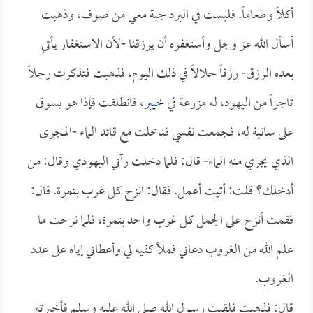
أكلاً وطعاماً. فلبست في البرد جبة معي من صوف، وذهبت
أسأل الله عز وجل وأستغفره أن يرزقنا -لأن الاستغفار يأتي
بعده الرزق- رزقاً حلالاً في ذلك اليوم، فذهبت فتذكرت رجلاً
تاجراً من اليهود، له مزرعة في
خيبر
، فانطلقت فإذا هو يسوق
على سانية له، فجمعت نفسي فدخلت مع قائد الماء -المجرى
الذي يجري منه الماء- قال: فلما دخلت رآني اليهودي وقال: من
أدخلك؟ قلت: أتيت أعمل. فقال: انزح كل غرب بتمرة. قال:
فقمت أنزح على الجمل كل غرب واحد بتمرة، فلما نزحت ما
علم الله من الغروب دعاني فملأ كفيه لي وأعطاني إياه على عدد
الغروب.
قال: فذهبت فلقيت رسول الله صلى الله عليه وسلم فأخبرته