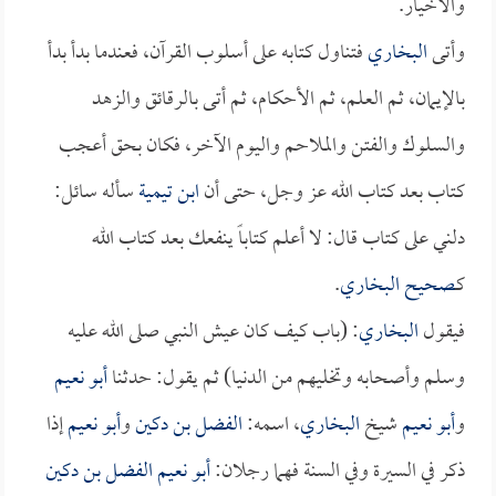
والأخيار.
وأتى
البخاري
فتناول كتابه على أسلوب القرآن، فعندما بدأ بدأ
بالإيمان، ثم العلم، ثم الأحكام، ثم أتى بالرقائق والزهد
والسلوك والفتن والملاحم واليوم الآخر، فكان بحق أعجب
كتاب بعد كتاب الله عز وجل، حتى أن
ابن تيمية
سأله سائل:
دلني على كتاب قال: لا أعلم كتاباً ينفعك بعد كتاب الله
كـ
صحيح البخاري
.
فيقول
البخاري
: (باب كيف كان عيش النبي صلى الله عليه
وسلم وأصحابه وتخليهم من الدنيا) ثم يقول: حدثنا
أبو نعيم
و
أبو نعيم
شيخ
البخاري
، اسمه:
الفضل بن دكين
و
أبو نعيم
إذا
ذكر في السيرة وفي السنة فهما رجلان:
أبو نعيم
الفضل بن دكين