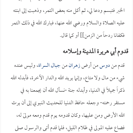
الخبر فتبسم ودعا لي، ثم أكل منه بعض التمر، وذهبت إلى ابنته
عليه الصلاة والسلام ورضي الله عنها، فبارك الله في ذلك التمر
فكفانا ردحاً من الزمن]] أو كما قال.
قدوم أبي هريرة المدينة وإسلامه
قدم من
دوس
من أرض
زهران
من
جبال السراة
، وليس عنده
شيء من مال ولا متاع، وإنما يريد الله والدار الآخرة، فأبدله الله
ذكراً جميلاً في الدنيا، وأبدله جنة -نسأل الله أن يجمعنا به في
مستقر رحمته- وجعله حافظ الدنيا للحديث النبوي إلى أن يرث
الله الأرض ومن عليها، وكان قدومه يوم قدم ومعه مولىً له،
فضاع عليه المولى في ظلام الليل، فلما قدم أتى والرسول صلى