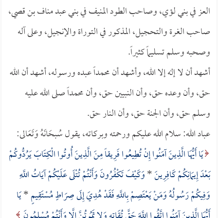
العز في بني لؤي، وصاحب الطود المنيف في بني عبد مناف بن قصي،
صاحب الغرة والتحجيل، المذكور في التوراة والإنجيل، وعلى آله
وصحبه وسلم تسليماً كثيراً.
أشهد أن لا إله إلا الله، وأشهد أن محمداً عبده ورسوله، أشهد أن الله
حق، وأن وعده حق، وأن النبيين حق، وأن محمداً صلى الله عليه
وسلم حق، وأن الجنة حق، وأن النار حق.
عباد الله: سلام الله عليكم ورحمته وبركاته، يقول سُبحَانَهُ وَتَعَالى:
يَا أَيُّهَا الَّذِينَ آمَنُوا إِنْ تُطِيعُوا فَرِيقاً مِنَ الَّذِينَ أُوتُوا الْكِتَابَ يَرُدُّوكُمْ
بَعْدَ إِيمَانِكُمْ كَافِرِينَ
*
وَكَيْفَ تَكْفُرُونَ وَأَنْتُمْ تُتْلَى عَلَيْكُمْ آيَاتُ اللَّهِ
وَفِيكُمْ رَسُولُهُ وَمَنْ يَعْتَصِمْ بِاللَّهِ فَقَدْ هُدِيَ إِلَى صِرَاطٍ مُسْتَقِيمٍ
*
يَا
أَيُّهَا الَّذِينَ آمَنُوا اتَّقُوا اللَّهَ حَقَّ تُقَاتِهِ وَلا تَمُوتُنَّ إِلَّا وَأَنْتُمْ مُسْلِمُونَ