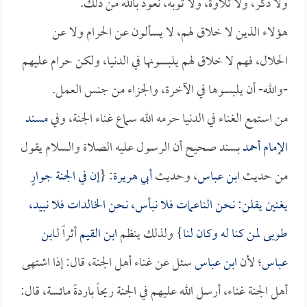
ولا ذكر، ولا تلاوة، ولا توبة، نعوذ بالله من ذلك.
هؤلاء الذين لا خلاق لهم، لا يسألون عن الحرام ولا عن
الحلال، فهم لا خلاق لهم يلبسونها في الدنيا، ولكن حرام عليهم
-والله- أن يلبسوها في الآخرة، والجزاء من جنس العمل.
من استمع الغناء في الدنيا حرمه الله سماع غناء الجنة، وفي
مسند
الإمام أحمد
بسند صحيح أن الرسول عليه الصلاة والسلام يقول
من حديث
ابن عباس
، وحديث
أبي هريرة
: {
إن في الجنة جوارٍ
يغنين يقلن: نحن الناعمات فلا نبأس، نحن الخالدات فلا نبيد،
طوبى لمن كنا له وكان لنا
} ولذلك ينظم
ابن القيم
أثراً لـ
ابن
عباس
؛ لأن
ابن عباس
سئل عن غناء أهل الجنة، قال: إذا اشتهى
أهل الجنة غناء، أرسل الله عليهم في الجنة ريحاً باردةً مائسة، قال: