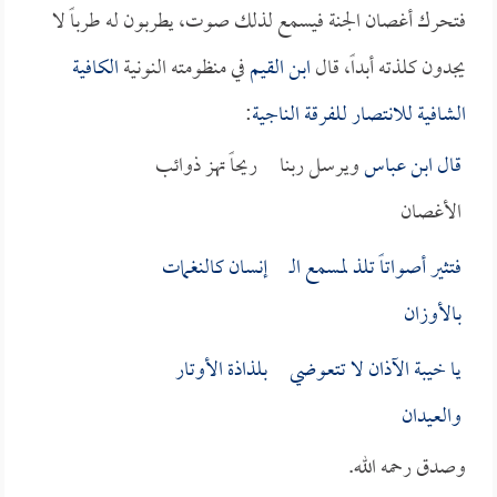
فتحرك أغصان الجنة فيسمع لذلك صوت، يطربون له طرباً لا
يجدون كلذته أبداً، قال
ابن القيم
في منظومته النونية
الكافية
الشافية للانتصار للفرقة الناجية
:
قال
ابن عباس
ويرسل ربنا ريحاً تهز ذوائب
الأغصان
فتثير أصواتاً تلذ لمسمع الـ إنسان كالنغمات
بالأوزان
يا خيبة الآذان لا تتعوضي بلذاذة الأوتار
والعيدان
وصدق رحمه الله.