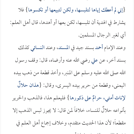
{
إني لم أعطك إياها لتلبسها، ولكن لتبيعها أو تكسوها
} فلا
يشترط في الهدية أن تلبسها، لكن بعها أو أهدها، قال أهل العلم:
أي لغير الرجال المسلمين.
وعند الإمام
أحمد
بسند جيد في
المسند
، وعند
النسائي
كذلك
بسند آخر، عن
علي
رضي الله عنه وأرضاه، قال: وقف رسول
الله صلى الله عليه وسلم على المنبر، وأخذ قطعة من ذهب بيده
اليمنى، وقطعة من حرير بيده اليسرى، وقال: {
هذان حلالٌ
لإناث أمتي، حرامٌ على ذكورها
} فليعلم هذا، فالذهب والحرير
بأنواعه حلالٌ للنساء، خلافاً لمن قال: لا يجوز لبس الذهب إلا
مقطعاً؛ لأن هذا الحديث متقدم، وخلاف إجماع أهل العلم في