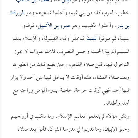
أخذ بنو تميم أحلم العرب وهو
قيس
هذا و
عطارد بن حاجب
خطيب العرب كان من بني تميم، وأخذوا شاعرهم وهو
الزبرقان
بن بدر
، وأخذوا حكيمهم وهو
عمرو بن الأشهل
، فوفدوا
سبعة، ثم طرقوا
المدينة
فدخلوا وقت القيلولة، والإسلام يعلم
المسلم التربية الحسنة وحسن التصرف، ثلاث عورات لا يجوز
الدخول فيها، قبل صلاة الفجر، وحين نضع ثيابنا من الظهيرة،
وبعد صلاة العشاء، هذه أوقات لا يدخل فيها على أحد ولا يزار
فيها أحد، فهي أوقات حرجة، خاصة بهدوء المؤمن وراحته مع
أهله وأطفاله.
ولكن هؤلاء لم يتعلموا تعاليم الإسلام، وما سكب في أرواحهم
رحيق الإيمان، وما تدربوا في مدرسة القرآن، فأتوا بعد صلاة