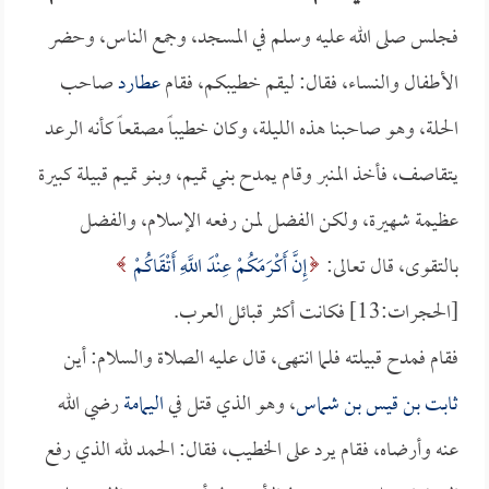
فجلس صلى الله عليه وسلم في المسجد، وجمع الناس، وحضر
الأطفال والنساء، فقال: ليقم خطيبكم، فقام
عطارد
صاحب
الحلة، وهو صاحبنا هذه الليلة، وكان خطيباً مصقعاً كأنه الرعد
يتقاصف، فأخذ المنبر وقام يمدح بني تميم، وبنو تميم قبيلة كبيرة
عظيمة شهيرة، ولكن الفضل لمن رفعه الإسلام، والفضل
بالتقوى، قال تعالى:
إِنَّ أَكْرَمَكُمْ عِنْدَ اللَّهِ أَتْقَاكُمْ
[الحجرات:13] فكانت أكثر قبائل العرب.
فقام فمدح قبيلته فلما انتهى، قال عليه الصلاة والسلام: أين
ثابت بن قيس بن شماس
، وهو الذي قتل في
اليمامة
رضي الله
عنه وأرضاه، فقام يرد على الخطيب، فقال: الحمد لله الذي رفع