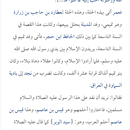
الله ورسوله أحب إليه مما سواهما...
}.
فـ
عمر
أتى بهذه الحلة، وهذه الحلة لـ
عطارد بن حاجب بن زرارة
وهو تميمي، وفد
المدينة
بحلل يبيعها، وكانت هذا القصة في
السنة التاسعة كما بين ذلك
الحافظ ابن حجر
، فأتى وفد تميم في
السنة التاسعة، يريدون الإسلام بين يدي رسول الله صلى الله
عليه وسلم، فلما أرادوا الإسلام، وكانوا عقلاء دهاة نبلاء، وكان
بنو تميم آنذاك قرابة عشرة ألف، وكانت تضرب من
نجد
إلى
بادية
السماوة
في
العراق
.
فقالوا: نريد أن نفد على هذا الرسول عليه الصلاة والسلام
مسلمين، فاختاروا أحلمهم وهو
قيس بن عاصم
، وهذا
قيس بن
عاصم
أحلم العرب، وهو: {
سيد الوبر
} كما قال عليه الصلاة