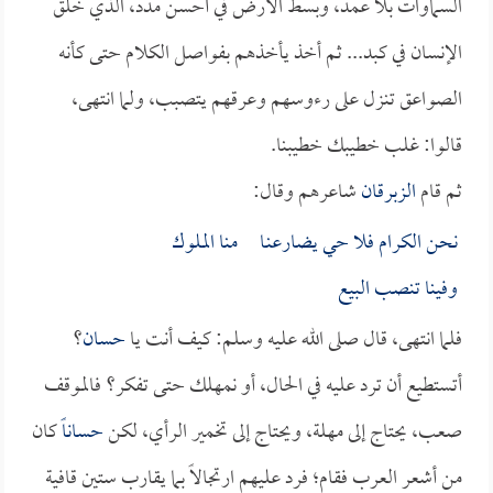
السماوات بلا عمد، وبسط الأرض في أحسن مدد، الذي خلق
الإنسان في كبد... ثم أخذ يأخذهم بفواصل الكلام حتى كأنه
الصواعق تنزل على رءوسهم وعرقهم يتصبب، ولما انتهى،
قالوا: غلب خطيبك خطيبنا.
ثم قام
الزبرقان
شاعرهم وقال:
نحن الكرام فلا حي يضارعنـا منا الملوك
وفينا تنصب البيع
فلما انتهى، قال صلى الله عليه وسلم: كيف أنت يا
حسان
؟
أتستطيع أن ترد عليه في الحال، أو نمهلك حتى تفكر؟ فالموقف
صعب، يحتاج إلى مهلة، ويحتاج إلى تخمير الرأي، لكن
حساناً
كان
من أشعر العرب فقام؛ فرد عليهم ارتجالاً بما يقارب ستين قافية