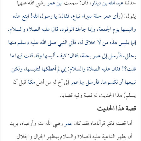
حدثنا
عبد الله بن دينار
، قال: سمعت
ابن عمر
رضي الله عنهما
يقول: (
رأى
عمر
حلة سيراء تباع، فقال: يا رسول الله! ابتع هذه
والبسها يوم الجمعة، وإذا جاءك الوفود، قال عليه الصلاة والسلام:
إنما يلبس هذه من لا خلاق له، فأتي النبي صلى الله عليه وسلم منها
بحلل، فأرسل إلى
عمر
بحلة، فقال: كيف ألبسها وقد قلت فيها ما
قلت؟! فقال عليه الصلاة والسلام: إني لم أعطكها لتلبسها، ولكن
تبيعها أو تكسوها، فأرسل بها
عمر
إلى أخ له من أهل
مكة
قبل أن
يسلم) هذا الحديث له قصة وفيه قضايا.
قصة هذا الحديث
أما قصته فكما قرأناها؛ فقد كان
عمر
رضي الله عنه وأرضاه، يريد
أن يظهر الداعية عليه الصلاة والسلام بمظهر الجمال والجلال