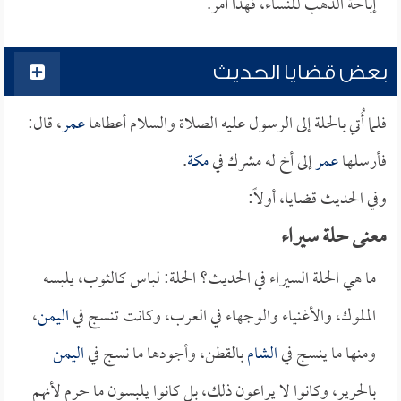
إباحة الذهب للنساء، فهذا أمر.
بعض قضايا الحديث
فلما أُتي بالحلة إلى الرسول عليه الصلاة والسلام أعطاها
عمر
، قال:
فأرسلها
عمر
إلى أخ له مشرك في
مكة
.
وفي الحديث قضايا، أولاً:
معنى حلة سيراء
ما هي الحلة السيراء في الحديث؟ الحلة: لباس كالثوب، يلبسه
الملوك، والأغنياء والوجهاء في العرب، وكانت تنسج في
اليمن
،
ومنها ما ينسج في
الشام
بالقطن، وأجودها ما نسج في
اليمن
بالحرير، وكانوا لا يراعون ذلك، بل كانوا يلبسون ما حرم لأنهم