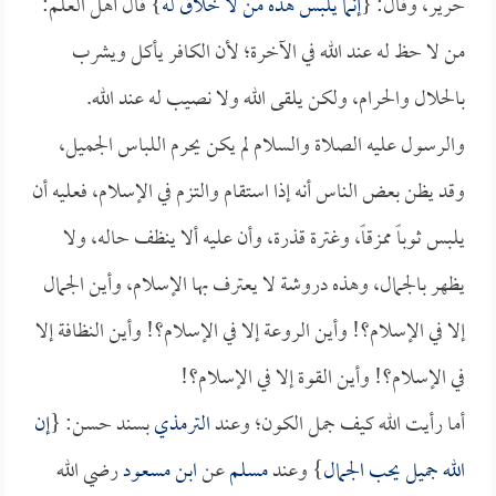
حرير، وقال: {
إنما يلبس هذه من لا خلاق له
} قال أهل العلم:
من لا حظ له عند الله في الآخرة؛ لأن الكافر يأكل ويشرب
بالحلال والحرام، ولكن يلقى الله ولا نصيب له عند الله.
والرسول عليه الصلاة والسلام لم يكن يحرم اللباس الجميل،
وقد يظن بعض الناس أنه إذا استقام والتزم في الإسلام، فعليه أن
يلبس ثوباً ممزقاً، وغترة قذرة، وأن عليه ألا ينظف حاله، ولا
يظهر بالجمال، وهذه دروشة لا يعترف بها الإسلام، وأين الجمال
إلا في الإسلام؟! وأين الروعة إلا في الإسلام؟! وأين النظافة إلا
في الإسلام؟! وأين القوة إلا في الإسلام؟!
أما رأيت الله كيف جمل الكون؛ وعند
الترمذي
بسند حسن: {
إن
الله جميل يحب الجمال
} وعند
مسلم
عن
ابن مسعود
رضي الله