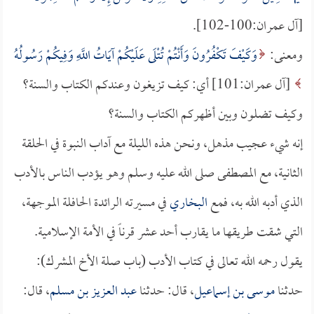
[آل عمران:100-102].
ومعنى:
وَكَيْفَ تَكْفُرُونَ وَأَنْتُمْ تُتْلَى عَلَيْكُمْ آيَاتُ اللَّهِ وَفِيكُمْ رَسُولُهُ
[آل عمران:101] أي: كيف تزيغون وعندكم الكتاب والسنة؟
وكيف تضلون وبين أظهركم الكتاب والسنة؟
إنه شيء عجيب مذهل، ونحن هذه الليلة مع آداب النبوة في الحلقة
الثانية، مع المصطفى صلى الله عليه وسلم وهو يؤدب الناس بالأدب
الذي أدبه الله به، فمع
البخاري
في مسيرته الرائدة الحافلة الموجهة،
التي شقت طريقها ما يقارب أحد عشر قرناً في الأمة الإسلامية.
يقول رحمه الله تعالى في كتاب الأدب (باب صلة الأخ المشرك):
حدثنا
موسى بن إسماعيل
، قال: حدثنا
عبد العزيز بن مسلم
، قال: