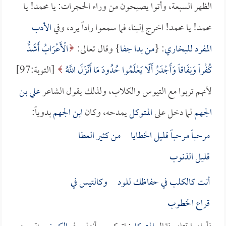
الظهر السبعة، وأتوا يصيحون من وراء الحجرات: يا محمد! يا
محمد! يا محمد! اخرج إلينا، فما سمعوا راداً يرد، وفي
الأدب
المفرد
للبخاري
: {
من بدا جفا
} وقال تعالى:
الْأَعْرَابُ أَشَدُّ
كُفْراً وَنِفَاقاً وَأَجْدَرُ أَلّا يَعْلَمُوا حُدُودَ مَا أَنْزَلَ اللَّهُ
[التوبة:97]
لأنهم تربوا مع التيوس والكلاب، ولذلك يقول الشاعر
علي بن
الجهم
لما دخل على
المتوكل
يمدحه، وكان
ابن الجهم
بدوياً:
مرحباً مرحباً قليل الخطايا من كثير العطا
قليل الذنوب
أنت كالكلب في حفاظك للود وكالتيس في
قراع الخطوب