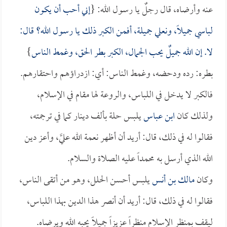
عنه وأرضاه، قال رجلٌ يا رسول الله: {
إني أحب أن يكون
لباسي جميلاً، ونعلي جميلة، أفمن الكبر ذلك يا رسول الله؟ قال:
لا. إن الله جميلٌ يحب الجمال، الكبر بطر الحق، وغمط الناس
}
بطره: رده ودحضه، وغمط الناس: أي: ازدراؤهم واحتقارهم.
فالكبر لا يدخل في اللباس، والروعة لها مقام في الإسلام،
ولذلك كان
ابن عباس
يلبس حلة بألف دينار كما في ترجمته،
فقالوا له في ذلك، قال: أريد أن أظهر نعمة الله عليَّ، وأعز دين
الله الذي أرسل به محمداً عليه الصلاة والسلام.
وكان
مالك بن أنس
يلبس أحسن الحلل، وهو من أتقى الناس،
فقالوا له في ذلك، قال: أريد أن أنصر هذا الدين بهذا اللباس،
ليقف بمنظر الإسلام منظراً عزيزاً جميلاً يحبه الله ويرضاه.