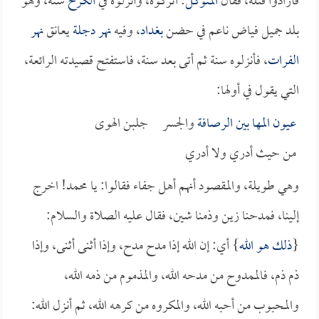
فأرادوا قتله، فقال
المتوكل
: اتركوه، وأنزلوه في
الكرخ
سنة، وهو
بلد جميل فياض ناعم في حضن
بغداد
، وفيه
نهر دجلة
يعانق
نهر
الفرات
، فأنزلوه سنة ثم أتى بعد سنة، فاستفتح قصيدته الرائعة،
التي يقول في أولها:
عيون المها بين
الرصافة
والجسر جلبن الهوى
من حيث أدري ولا أدري
وهي طويلة، والمقصود أنهم أهل جفاء فقالوا: يا محمد! اخرج
إلينا، فمدحنا زين وذمنا شين، فقال عليه الصلاة والسلام:
{
ذلك هو الله
} أي: إن الله إذا مدح مدح، وإذا أثنى أثنى، وإذا
ذم ذم، فالممدوح من مدحه الله، والمذموم من ذمه الله،
والمحبوب من أحبه الله، والمكروه من كرهه الله، ثم أنزل الله: