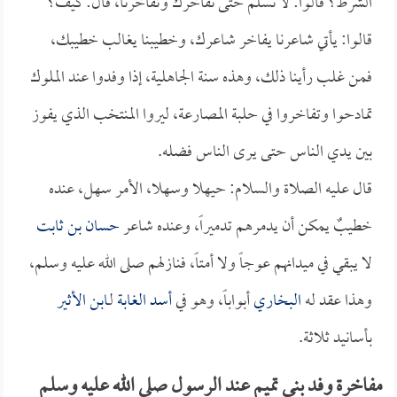
الشرط؟ قالوا: لا نسلم حتى نفاخرك وتفاخرنا، قال: كيف؟
قالوا: يأتي شاعرنا يفاخر شاعرك، وخطيبنا يغالب خطيبك،
فمن غلب رأينا ذلك، وهذه سنة الجاهلية، إذا وفدوا عند الملوك
تمادحوا وتفاخروا في حلبة المصارعة، ليروا المنتخب الذي يفوز
بين يدي الناس حتى يرى الناس فضله.
قال عليه الصلاة والسلام: حيهلا وسهلا، الأمر سهل، عنده
خطيبٌ يمكن أن يدمرهم تدميراً، وعنده شاعر
حسان بن ثابت
لا يبقي في ميدانهم عوجاً ولا أمتاً، فنازلهم صلى الله عليه وسلم،
وهذا عقد له
البخاري
أبواباً، وهو في
أسد الغابة
لـ
ابن الأثير
بأسانيد ثلاثة.
مفاخرة وفد بني تميم عند الرسول صلى الله عليه وسلم