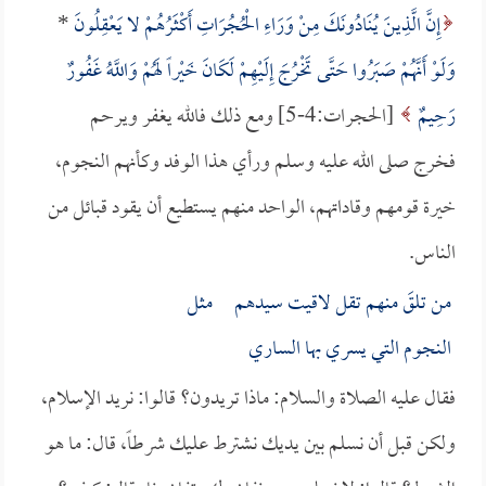
إِنَّ الَّذِينَ يُنَادُونَكَ مِنْ وَرَاءِ الْحُجُرَاتِ أَكْثَرُهُمْ لا يَعْقِلُونَ
*
وَلَوْ أَنَّهُمْ صَبَرُوا حَتَّى تَخْرُجَ إِلَيْهِمْ لَكَانَ خَيْراً لَهُمْ وَاللَّهُ غَفُورٌ
رَحِيمٌ
[الحجرات:4-5] ومع ذلك فالله يغفر ويرحم
فخرج صلى الله عليه وسلم ورأي هذا الوفد وكأنهم النجوم،
خيرة قومهم وقاداتهم، الواحد منهم يستطيع أن يقود قبائل من
الناس.
من تلقَ منهم تقل لاقيت سيدهم مثل
النجوم التي يسري بها الساري
فقال عليه الصلاة والسلام: ماذا تريدون؟ قالوا: نريد الإسلام،
ولكن قبل أن نسلم بين يديك نشترط عليك شرطاً، قال: ما هو