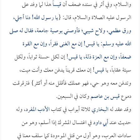
والسلام، وفي أثر في سنده ضعف أن
قيساً
هذا لما وفد على
الرسول عليه الصلاة والسلام، قال: {
يا رسول الله! دنا أجلي،
ورق عظمي، ولاح شيبي؛ فأوصني بوصية جامعة، فقال له صلى
الله عليه وسلم: يا
قيس
! إن مع الغنى فقراً، وإن مع القوة
ضعفاً، وإن مع العزة ذلة، يا
قيس
! إن لكل حسنة ثواباً، ولكل
سيئة عقاباً، يا
قيس
! إن معك قريناً يدفن معك وأنت ميت،
وتدفن معه وهو حي، فهو عملك فأقلل منه أو أكثر} فترقرقت
دموع
قيس بن عاصم
وكان في السبعين.
وقد عقد له
البخاري
ثلاثة أبواب في كتاب
الأدب المفرد
، وله
حديث عند
أبي داود
في اغتسال المشرك إذا أسلم، وهو من
سادات العرب، وهو أول من قتل الموءودة كما سلف معنا في