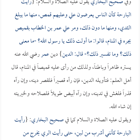
وفي
صحيح البخاري
يقول عليه الصلاة والسلام: {
رأيت
البارحة كأن الناس يعرضون علي وعليهم قمص، منها ما يبلغ
الثدي، ومنها ما دون ذلك، ومر علي
عمر بن الخطاب
بقميص
يجره في المنام، قالوا: ما أولت ذلك يا رسول الله؟ -ما معنى
ذلك؟ وما تفسير ذلك؟- قال: الدين
} دين
عمر
رضي الله عنه
يستره ظاهراً وباطناً، ولذلك من رأى عليه قميصاً في المنام، قال
أهل العلم: فتأويله الدين، فإن رآه قصيراً فلقصر دينه، وإن رآه
قذراً فلغش في تدينه، وإن رآه أبيض طويلاً فلصلاحه ولخيريته
إن شاء الله.
ويقول عليه الصلاة والسلام كما في
صحيح البخاري
: {
رأيت
البارحة كأنني أشرب من لبن، حتى رأيت الري يخرج من