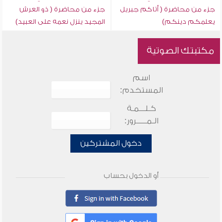
جزء من محاضرة ( أتاكم جبريل
جزء من محاضرة ( ذو العرش
يعلمكم دينكم)
المجيد ينزل نعمه على العبيد)
مكتبتك الصوتية
اسم
المستخدم:
كـلـــمـة
الـمـــــرور:
دخول المشتركين
أو الدخول بحساب