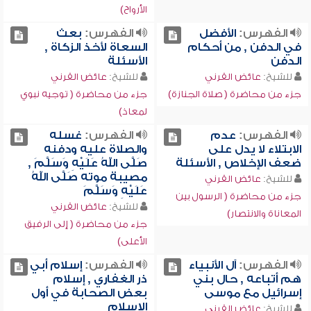
الأرواح)
الفهرس:
الأفضل
الفهرس:
بعث
في الدفن , من أحكام
السعاة لأخذ الزكاة ,
الدفن
الأسئلة
للشيخ:
عائض القرني
للشيخ:
عائض القرني
جزء من محاضرة ( صلاة الجنازة)
جزء من محاضرة ( توجيه نبوي
لمعاذ)
الفهرس:
عدم
الفهرس:
غسله
الابتلاء لا يدل على
والصلاة عليه ودفنه
ضعف الإخلاص , الأسئلة
صَلَّى اللهُ عَلَيْهِ وَسَلَّمَ ,
مصيبة موته صَلَّى اللهُ
للشيخ:
عائض القرني
عَلَيْهِ وَسَلَّمَ
جزء من محاضرة ( الرسول بين
للشيخ:
عائض القرني
المعاناة والانتصار)
جزء من محاضرة ( إلى الرفيق
الأعلى)
الفهرس:
آل الأنبياء
الفهرس:
إسلام أبي
هم أتباعه , حال بني
ذر الغفاري , إسلام
إسرائيل مع موسى
بعض الصحابة في أول
الإسلام
للشيخ:
عائض القرني