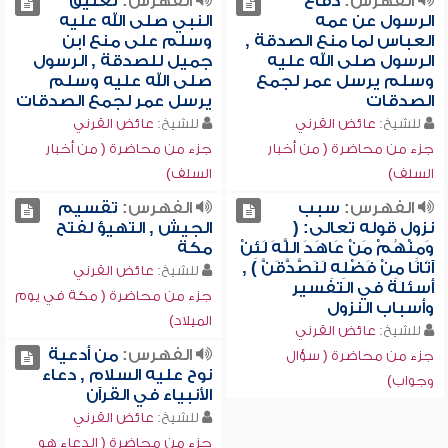
الفهرس:
دفاع
الفهرس:
تعليق
الرسول عن عمه
النبي صلى الله عليه
العباس لما منع الصدقة ,
وسلم على منع ابن
الرسول صلى الله عليه
جميل للصدقة , الرسول
وسلم يرسل عمر لجمع
صلى الله عليه وسلم
الصدقات
يرسل عمر لجمع الصدقات
للشيخ:
عائض القرني
للشيخ:
عائض القرني
جزء من محاضرة ( من أخبار
جزء من محاضرة ( من أخبار
السلف)
السلف)
الفهرس:
سبب
الفهرس:
تقسيم
نزول قوله تعالى: (
الجيش , التهيؤ لفتح
وَمِنْهُمْ مَنْ عَاهَدَ اللَّهَ لَئِنْ
مكة
آتَانَا مِنْ فَضْلِهِ لَنَصَّدَّقَنَّ ) ,
للشيخ:
عائض القرني
أسئلة في التفسير
جزء من محاضرة ( مكة في يوم
وأسباب النزول
الميلاد)
للشيخ:
عائض القرني
الفهرس:
من أدعية
جزء من محاضرة ( سؤال
نوح عليه السلام , دعاء
وجواب)
الأنبياء في القرآن
للشيخ:
عائض القرني
جزء من محاضرة ( الدعاء هو