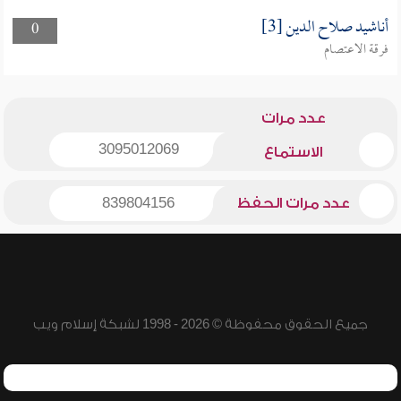
أناشيد صلاح الدين [3]
0
فرقة الاعتصام
عدد مرات
3095012069
الاستماع
عدد مرات الحفظ
839804156
جميع الحقوق محفوظة © 2026 - 1998 لشبكة إسلام ويب