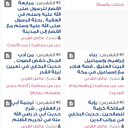
الفهرس:
مبايعة
بالكتاب والسنة)
الأنصار للرسول صلى
الله عليه وسلم في
العقبة , رحلة الرسول
صلى الله عليه وسلم مع
الأنصار إلى المدينة
للشيخ:
عائض القرني
جزء من محاضرة ( حب الأنصار)
الفهرس:
بناء
الفهرس:
من أدب
إبراهيم وإسماعيل
الجدال خفض الصوت ,
البيت العتيق , قصة هاجر
حديث البخاري في تعيين
مع إسماعيل في مكة
ليلة القدر
للشيخ:
عائض القرني
للشيخ:
عائض القرني
جزء من محاضرة ( إبراهيم إمام
جزء من محاضرة ( أتاكم جبريل
التوحيد)
يعلمكم دينكم)
الفهرس:
رؤية
الفهرس:
ترجمة أبي
الملائكة كرامة
ذر الغفاري , شرح
للصالحين , حديث البخاري
حديث أبي ذر رضي الله
في مراتب الدين
عنه في تحريم الظلم
للشيخ:
عائض القرني
للشيخ:
عائض القرني