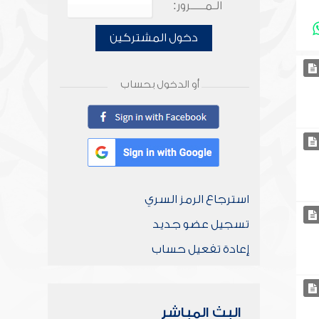
الـمـــــرور:
دخول المشتركين
أو الدخول بحساب
استرجاع الرمز السري
تسجيل عضو جديد
إعادة تفعيل حساب
البث المباشر