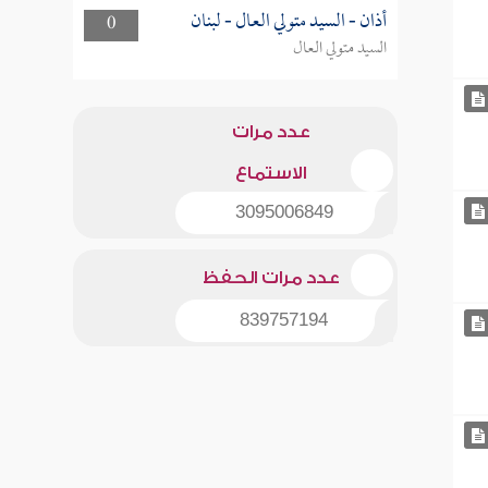
أذان - السيد متولي العال - لبنان
0
السيد متولي العال
عدد مرات
الاستماع
3095006849
عدد مرات الحفظ
839757194