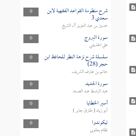
شرح منظومة القواعد الفقهية لابن
0
سعدي 3
حسين بن عبد العزيز آل الشيخ
سورة البروج
0
علي الحذيفي
سلسلة شرح نزهة النظر للحافظ ابن
0
حجر (28)
حاتم بن عارف الشريف
سورة الحديد
0
عبد الباسط عبد الصمد
أسير الخطايا
0
أبو زياد ( طارق جابر )
تيكوندوا
0
نظام يعقوبي