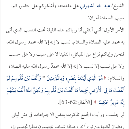
الشيخ/
عبد الله الشهراني
على مقدمته، وأشكركم على حضوركم.
سبب السعادة أمران:
الأمر الأول: أنني ألتقي أنا وإياكم هذه الليلة تحت النسب الذي أتى
به محمد عليه الصلاة والسلام، نسب لا إله إلا الله محمد رسول الله،
فنحن وإياكم نزاع من القبائل، التقينا لا على سبب ولا على حسب
ولا على نسب إلا نسب لا إله إلا الله محمدٌ رسول الله عليه الصلاة
والسلام:
هُوَ الَّذِي أَيَّدَكَ بِنَصْرِهِ وَبِالْمُؤْمِنِينَ
*
وَأَلَّفَ بَيْنَ قُلُوبِهِمْ لَوْ
أَنْفَقْتَ مَا فِي الْأَرْضِ جَمِيعاً مَا أَلَّفْتَ بَيْنَ قُلُوبِهِمْ وَلَكِنَّ اللَّهَ أَلَّفَ بَيْنَهُمْ
إِنَّهُ عَزِيزٌ حَكِيمٌ
[الأنفال:62-63].
لما جلست ورأيت الجمع تذكرت بعض الاجتماعات في مثل ليالي
رمضان لكنها من نوع آخر، هناك شباب يجتمعون مثلما تجتمعون،