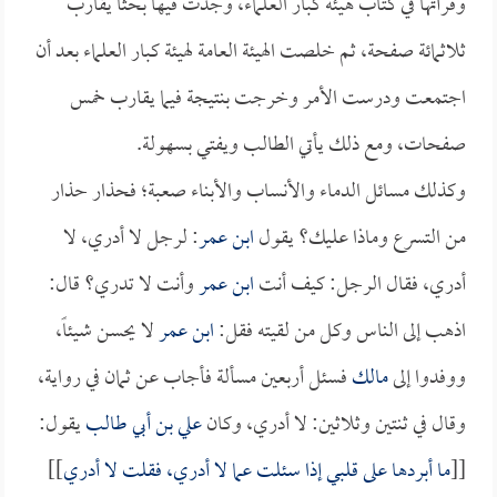
وقرأتها في كتاب هيئة كبار العلماء، وجدت فيها بحثاً يقارب
ثلاثمائة صفحة، ثم خلصت الهيئة العامة لهيئة كبار العلماء بعد أن
اجتمعت ودرست الأمر وخرجت بنتيجة فيما يقارب خمس
صفحات، ومع ذلك يأتي الطالب ويفتي بسهولة.
وكذلك مسائل الدماء والأنساب والأبناء صعبة؛ فحذار حذار
من التسرع وماذا عليك؟ يقول
ابن عمر
: لرجل لا أدري، لا
أدري، فقال الرجل: كيف أنت
ابن عمر
وأنت لا تدري؟ قال:
اذهب إلى الناس وكل من لقيته فقل:
ابن عمر
لا يحسن شيئاً،
ووفدوا إلى
مالك
فسئل أربعين مسألة فأجاب عن ثمان في رواية،
وقال في ثنتين وثلاثين: لا أدري، وكان
علي بن أبي طالب
يقول:
[[
ما أبردها على قلبي إذا سئلت عما لا أدري، فقلت لا أدري
]]