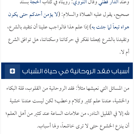
وعند
الدار قطني
وقال
النووي
: رويناه في كتاب
الحجة
بسند
صحيح، يقول عليه الصلاة والسلام: (
لا يؤمن أحدكم حتى يكون
هواه تبعاً لما جئت به
) إذا علم هذا فالواجب علينا أن نتقيد بالشرع،
وتقيدنا بالشرع يجعلنا نفكر في حركاتنا وسكناتنا، هل توافق الشرع
أم لا.
أسباب فقد الروحانية في حياة الشباب
من المسائل التي نعيشها مثلاً: فقد الروحانية من القلوب، قلة البكاء
والخشية، عندنا علم كثير وكلام وخطب؛ لكن ليست عندنا خشية
لله إلا في القليل النادر، من علامات الساعة عند كثير من أهل العلم؛
أن ينـزع الخشوع حتى لا ترى خاشعاً، ولها أسباب.