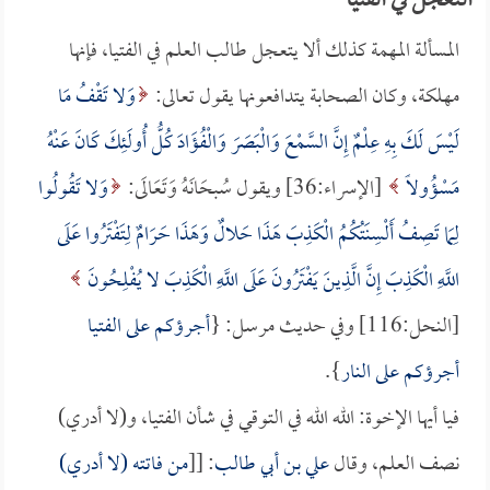
التعجل في الفتيا
المسألة المهمة كذلك ألا يتعجل طالب العلم في الفتيا، فإنها
مهلكة، وكان الصحابة يتدافعونها يقول تعالى:
وَلا تَقْفُ مَا
لَيْسَ لَكَ بِهِ عِلْمٌ إِنَّ السَّمْعَ وَالْبَصَرَ وَالْفُؤَادَ كُلُّ أُولَئِكَ كَانَ عَنْهُ
مَسْؤُولاً
[الإسراء:36] ويقول سُبحَانَهُ وَتَعَالَى:
وَلا تَقُولُوا
لِمَا تَصِفُ أَلْسِنَتُكُمُ الْكَذِبَ هَذَا حَلالٌ وَهَذَا حَرَامٌ لِتَفْتَرُوا عَلَى
اللَّهِ الْكَذِبَ إِنَّ الَّذِينَ يَفْتَرُونَ عَلَى اللَّهِ الْكَذِبَ لا يُفْلِحُونَ
[النحل:116] وفي حديث مرسل: {
أجرؤكم على الفتيا
أجرؤكم على النار
}.
فيا أيها الإخوة: الله الله في التوقي في شأن الفتيا، و(لا أدري)
نصف العلم، وقال
علي بن أبي طالب
: [[
من فاتته (لا أدري)