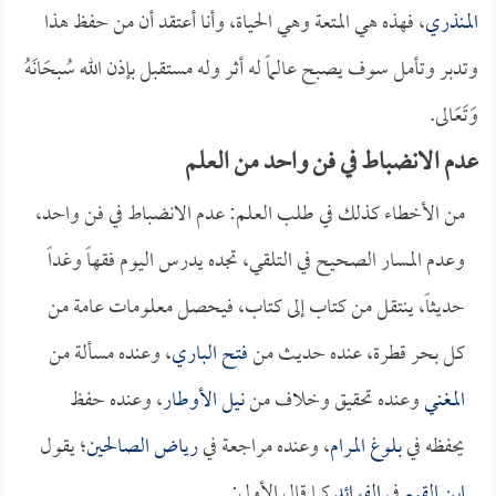
المنذري
، فهذه هي المتعة وهي الحياة، وأنا أعتقد أن من حفظ هذا
وتدبر وتأمل سوف يصبح عالماً له أثر وله مستقبل بإذن الله سُبحَانَهُ
وَتَعَالى.
عدم الانضباط في فن واحد من العلم
من الأخطاء كذلك في طلب العلم: عدم الانضباط في فن واحد،
وعدم المسار الصحيح في التلقي، تجده يدرس اليوم فقهاً وغداً
حديثاً، ينتقل من كتاب إلى كتاب، فيحصل معلومات عامة من
كل بحر قطرة، عنده حديث من
فتح الباري
، وعنده مسألة من
المغني
وعنده تحقيق وخلاف من
نيل الأوطار
، وعنده حفظ
يحفظه في
بلوغ المرام
، وعنده مراجعة في
رياض الصالحين
؛ يقول
ابن القيم
في
الفوائد
كما قال الأول: