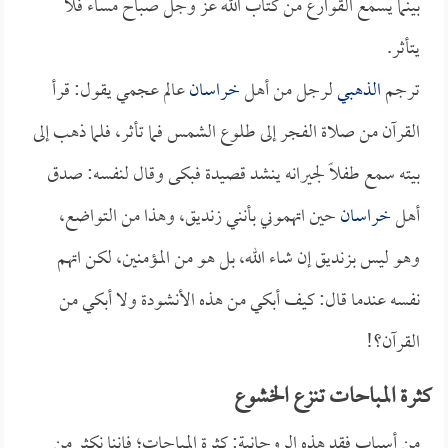
بينما يسمع القوارع من كتاب الله عز وجل صباح مساء فلا
يتأثر.
ترجم
الذهبي
لرجل من أهل
خراسان
عالم عجمي يقول: قرأ
القرآن من صلاة الفجر إلى طلوع الشمس فما تأثر، فلما ذهب إلى
بيته سمع طفلاً لجيرانه ينشد قصيدة فبكى وقال لنفسه: صدق
أهل
خراسان
حين اتهموني بأنني زنديق، وهذا من التواضع،
وهو ليس بزنديق إن شاء الله، بل هو من المؤمنين، لكن اتهم
نفسه عندما قال: كيف أبكي من هذه الأنشودة ولا أبكي من
القرآن؟!
كثرة المباحات تنزع الخشوع
من أسباب فقد هذه الروحانية: كثرة المباحات؛ فإننا نكثر من