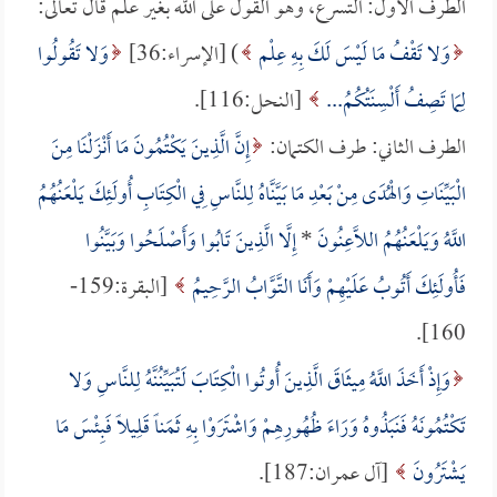
الطرف الأول: التسرع، وهو القول على الله بغير علم قال تعالى:
وَلا تَقْفُ مَا لَيْسَ لَكَ بِهِ عِلْم
) [الإسراء:36]
وَلا تَقُولُوا
لِمَا تَصِفُ أَلْسِنَتُكُمُ...
[النحل:116].
الطرف الثاني: طرف الكتمان:
إِنَّ الَّذِينَ يَكْتُمُونَ مَا أَنْزَلْنَا مِنَ
الْبَيِّنَاتِ وَالْهُدَى مِنْ بَعْدِ مَا بَيَّنَّاهُ لِلنَّاسِ فِي الْكِتَابِ أُولَئِكَ يَلْعَنُهُمُ
اللَّهُ وَيَلْعَنُهُمُ اللَّاعِنُونَ
*
إِلَّا الَّذِينَ تَابُوا وَأَصْلَحُوا وَبَيَّنُوا
فَأُولَئِكَ أَتُوبُ عَلَيْهِمْ وَأَنَا التَّوَّابُ الرَّحِيمُ
[البقرة:159-
160].
وَإِذْ أَخَذَ اللَّهُ مِيثَاقَ الَّذِينَ أُوتُوا الْكِتَابَ لَتُبَيِّنُنَّهُ لِلنَّاسِ وَلا
تَكْتُمُونَهُ فَنَبَذُوهُ وَرَاءَ ظُهُورِهِمْ وَاشْتَرَوْا بِهِ ثَمَناً قَلِيلاً فَبِئْسَ مَا
يَشْتَرُونَ
[آل عمران:187].