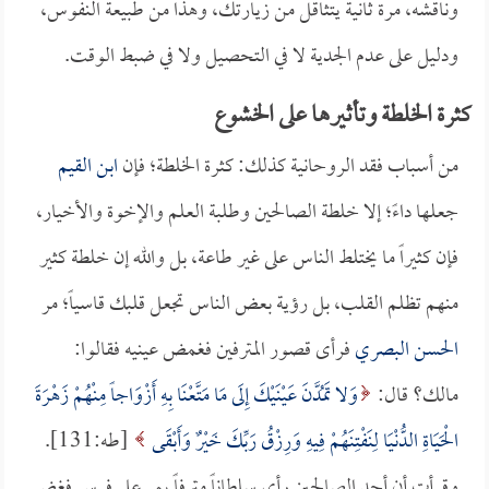
وناقشه، مرة ثانية يتثاقل من زيارتك، وهذا من طبيعة النفوس،
ودليل على عدم الجدية لا في التحصيل ولا في ضبط الوقت.
كثرة الخلطة وتأثيرها على الخشوع
من أسباب فقد الروحانية كذلك: كثرة الخلطة؛ فإن
ابن القيم
جعلها داءً؛ إلا خلطة الصالحين وطلبة العلم والإخوة والأخيار،
فإن كثيراً ما يختلط الناس على غير طاعة، بل والله إن خلطة كثير
منهم تظلم القلب، بل رؤية بعض الناس تجعل قلبك قاسياً؛ مر
الحسن البصري
فرأى قصور المترفين فغمض عينيه فقالوا:
مالك؟ قال:
وَلا تَمُدَّنَ عَيْنَيْكَ إِلَى مَا مَتَّعْنَا بِهِ أَزْوَاجاً مِنْهُمْ زَهْرَةَ
الْحَيَاةِ الدُّنْيَا لِنَفْتِنَهُمْ فِيهِ وَرِزْقُ رَبِّكَ خَيْرٌ وَأَبْقَى
[طه:131].
وقرأت أن أحد الصالحين رأى سلطاناً مترفاً يمر على فرس فغض