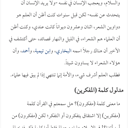
والسلام، ويعجب الإنسان في نفسه -ولا يريد الإنسان أن
يتحدث عن نفسه- لكن قبل سنوات كنت أظن أن العلم هو
دواوين الشعر، اثنان وعشرون ديواناً كانت عندي، وكنت أظن
أن العلماء هم الشعراء، في الليل والنهار قصائد، حتى أكتشف في
الأخير أن هناك رجلاً اسمه
البخاري
، و
ابن تيمية
، و
أحمد
، وأن
هؤلاء الشعراء لا يساوون شيئاً.
فطلب العلم أشرف شيء، والأمة إنما تنتهي إذا لم يبق فيها علماء.
مدلول كلمة (المفكرين)
ما معنى كلمة (مفكرون)؟ هل سمعتم في القرآن كلمة
(مفكرين) إلا اشتقاق يتفكرون أو التفكر؛ لكن (مفكرون) من