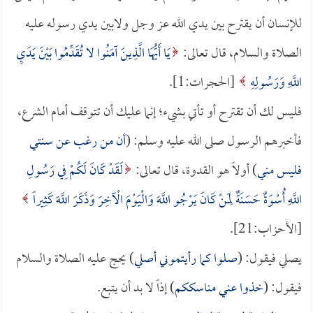
للإنسان أن يقترح بين يدي الله عز وجل ولابين يدي رسوله عليه
الصلاة والسلام، قال تعالى:
يَا أَيُّهَا الَّذِينَ آمَنُوا لا تُقَدِّمُوا بَيْنَ يَدَيِ
اللَّهِ وَرَسُولِهِ
[الحجرات:1].
فليس لك أن تقترح أو تأتي بشيء؛ إنما عليك أن تتوقف أمام الشرع،
فأخبرهم الرسول صلى الله عليه وسلم: (
أن من رغب عن سنتي
فليس مني
) أولاً هو القدوة، قال تعالى:
لَقَدْ كَانَ لَكُمْ فِي رَسُولِ
اللَّهِ أُسْوَةٌ حَسَنَةٌ لِمَنْ كَانَ يَرْجُو اللَّهَ وَالْيَوْمَ الْآخِرَ وَذَكَرَ اللَّهَ كَثِيراً
[الأحزاب:21].
يصلي فيقول: (
صلوا كما رأيتموني أصلي
) يحج عليه الصلاة والسلام
فيقول: (
خذوا عني مناسككم
) إذاً لا بد أن يتبع.