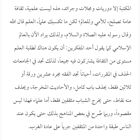
المكتبة إلا دوريات ومجلات وجرائد، هذه ليست علمية، ثقافة
عامة تصلح، للأمي وللعالم؛ لكن ما تكسبك علماً، العلم قال الله
وقال رسوله عليه الصلاة والسلام، ولذلك يراد الآن بالعالم
الإسلامي كما يقول أحد المفكرين: أن يكون هناك لطلبة العلم
مستوى من الثقافة يشتركون فيه جميعاً، لذلك تجد في الجامعات
الحذف في المقررات، أحياناً تجد الفقه مجرد عشرين ورقة أو
ثلاثين فقط، يحذف باب كامل، والأحاديث المخرجة، ويحذف
منه نقاط، حتى يخرج الشباب مثقفين فقط، أما علماء فهذا ليس
مقصوداً، وربما صُرح في بعض المناهج بذلك حتى يكون عند
الناس طبقة واحدة من المثقفين جرياً على عادة الغرب.