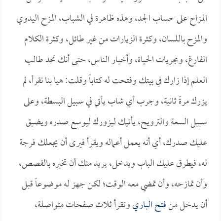
المزاح على حساب الجد، وهذه ظاهرة في الشباب، المزح اليدوي
والمزح باللسان، وكثرة الزيارات من غير طائل، وكثرة الكلام
الفارغ، ومجريات الحياة، وأخبار الناس، حتى أنك تجد طالب
العلم إذا زارك في بيتك وفتحت له كتاباً وقلت: هيا بنا نقرأ، لم
يزرك مرةً ثانية، وجرب أي شاب يأتي في سبيل البسطة، وعلى
سبيل السعة والترويح، يأتيك ليزورك ليوسع صدره ويضيق
عليك صدرك، أي أنه يعمل أعماله ويقرأ فيرى أن يجعلك فرجة
له، فيطرق عليك الباب ويدخل، يريد منك أن تخبره بالقصص،
وأن تمازحه، وأن تمضي معه الوقت؛ لكن جهز له موضوعاً قبل
أن يدخل من
فتح الباري
وتقرأ ثلاث صفحات متواصلة،