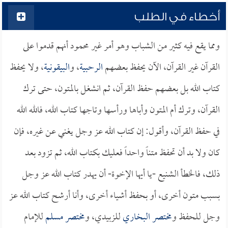
أخطاء في الطلب
ومما يقع فيه كثير من الشباب وهو أمر غير محمود أنهم قدموا على
القرآن غير القرآن، الآن يحفظ بعضهم
الرحبية
، و
البيقونية
، ولا يحفظ
كتاب الله بل بعضهم حفظ القرآن، ثم انشغل بالمتون، حتى ترك
القرآن، وترك أم المتون وأباها ورأسها وتاجها كتاب الله، فالله الله
في حفظ القرآن، وأقول: إن كتاب الله عز وجل يغني عن غيره، فإن
كان ولا بد أن تحفظ متناً واحداً فعليك بكتاب الله، ثم تزود بعد
ذلك، فالخطأ الشنيع -يا أيها الإخوة- أن يهدر كتاب الله عز وجل
بسبب متون أخرى، أو بحفظ أشياء أخرى، وأنا أرشح كتاب الله عز
وجل للحفظ و
مختصر البخاري
للزبيدي
، و
مختصر مسلم
للإمام