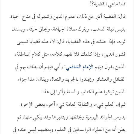
قلنا ماهي القضية؟!
قال: القضية أكبر من ذلك، عموم الدين وشموله في مناح الحياة.
يلبس دبلة الذهب، ويترك صلاة الجماعة، ويحلق لحيته، ويسدل
ثوبه، فإذا حدثته في هذه القضايا، قال: لا، هذه قضايا تسمى
قشور الدين، وإذا كلمك فلا تفهم كلامه، مثل كلام المناطقة،
الذين يقول فيهم
الإمام الشافعي
: رأيي فيهم أن يطاف بهم في
القبائل والعشائر ويجلدوا بالجريد والنعال ويقال: هذا جزاء
الذين تركوا علم الكتاب والسنة وأتوا إلى هذا.
ثم إن العلم شيء، والثقافة العامة شيء آخر، بعض الإخوة
يدرس الجرائد اليومية ويحفظها ويتدبرها وقد يبكي منها، ثم
يظن أنه من العلماء الراسخين في العلم، وبعضهم ليس عنده في