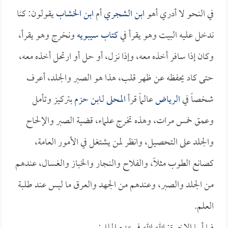
في النحو لا أدري أهو
ابن الشجري
أم
ابن الخشاب
يقولون: كنا
ندخل عليه البيت وهو يقرأ في
كتاب سيبويه
ونخرج وهو يقرأ،
وكان إذا سافر أخذه معه، وإذا نزل، أو حل أو ارتحل أخذه معه،
حتى كاد يحفظه عن ظهر قلب، هذا هو الصبر والجلد، أعرف
شخصاً في
الرياض
عالماً قرأ
المحلى
لـ
ابن حزم
بتركيز وتأمل
وعمق خمس مرات، وهذه تخرج علماء، قضية الصبر والإلحاح
والجلد على التحصيل، وانظر لمن يشتغل في الأمور العامة،
كصانع الطوب مثلاً، والفلاح والنجار والخباز والغسال، عندهم
من الجلد والصبر، وعندهم من الجهد والعرق ما ليس عند طلبة
العلم.