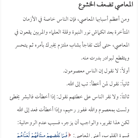
المعاصي تضعف الخشوع
ومن أعظم أسبابها المعاصي، فإن الناس خاصة في الأزمان
المتأخرة بعد انكماش نور النبوة وقلة العلماء والمربين يقعون في
المعاصي، حتى أنك تفاجأ بشاب ملتزم يخبرك بأمره ثم يتحسر
ويتقطع لبوادر بدرت منه.
أولاً: لا نقول إن الناس معصومون.
ثانياً: نقول لمن أخطأ: تب إلى الله.
ثالثاً: ولا نقر الناس على خطئهم نقول: إذا أخطأت فالبشر يخطئ
ولست بمعصوم والله غفور رحيم، وإذا أخطأت فعد إلى الله
لكن هذا تقرير، والواجب أن يزجر، فسبب عدم الروحانية:
قسوة القلوب، أعني المعاصي:
فَبِمَا نَقْضِهِمْ مِيثَاقَهُمْ لَعَنَّاهُمْ