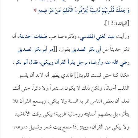
وَجَعَلْنَا قُلُوبَهُمْ قَاسِيَةً يُحَرِّفُونَ الْكَلِمَ عَنْ مَوَاضِعِهِ
[المائدة:13].
ورأيت
عبد الغني المقدسي
، وذكره صاحب
طبقات الحنابلة
، أنه
ذكر حديثاً عن
أبي بكر الصديق
يقول: [[
مر
أبو بكر الصديق
رضي الله عنه وأرضاه برجل يقرأ القرآن ويبكي، فقال
أبو بكر
:
هكذا كنا حتى قست قلوبنا]] فالذي يظهر أنه لابد أن يقسو
القلب أحياناً، ولكن ذلك لا يكون مستمراً ولا دائماً، حتى أنك
تعلم أن بعض الناس تمر به السنة ولا يبكي، ويسمع القرآن فلا
يتأثر، بل بعضهم أصابته روحانية غريبة؛ يبكي وقت الأناشيد
ولا يبكي من القرآن، ويهتز إذا سمع بيت شعر وتسيل دموعه،