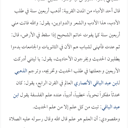
قال أحد الأدباء من المدن القريبة: أذهب أربعين سنة في طلب
الأدب، هذا الأدب والشعر والدواوين، يقول: والله فاتت مني
أربعين سنة كما يفوت خاتم الشحيح إذا سقط في الأرض، قال:
ثم عدت فأتهنى لشباب هم الآن في الثانويات والجامعات بدءوا
يطلبون الحديث ويخرجون الأحاديث، يقول: يا ليتني أدركت
الأربعين وجعلتها في طلب الحديث وتخريجه، وترجم
الذهبي
لـ
ابن عبد الباقي الأنصاري
العالم في القرن الرابع، يقول: كان
محدثاً مفكراً نحوياً، خطيباً، أديباً، عنده علم الفلسفة يقول
ابن
عبد الباقي
: تبت من كل علم إلا من علم الحديث.
ومقصودي: أن العلم هو علم قال الله وقال رسوله عليه الصلاة