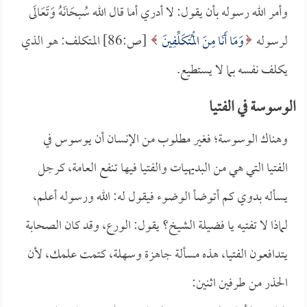
وأمر الله رسوله بأن يقول: لا أدري أما قال الله سُبحَانَهُ وَتَعَالَى
لرسوله
وَمَا أَنَا مِنَ الْمُتَكَلِّفِينَ
[ص:86] المتكلف: هو الذي
يكلف نفسه بما لا يستطيع.
الوسوسة في الفتيا
وهناك الوسوسة؛ فغير مطلوب من الإنسان أن يوسوس في
الفتيا التي هي من البديهيات والفتيا فيها تنفع العامة، كرجل
يسأله بدوي كم أتوضأ الوضوء فيقول له: الله ورسوله أعلم،
لماذا لا تفتيه يا فضيلة الشيخ؟ يقول: الورع، وقد كان الصحابة
يتدافعون الفتيا، هذه مسألة جاهزة وسهلة، كتمت علمك، لأن
الحذر من طرفين اثنين: