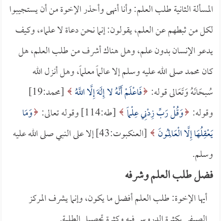
المسألة الثانية طلب العلم: وأنا أنهى وأحذر الإخوة من أن يستجيبوا
لكل من ثبطهم عن العلم، يقولون: إنما نحن دعاة لا علماء، وكيف
يدعو الإنسان بدون علم، وهل هناك أشرف من طلب العلم، هل
كان محمد صلى الله عليه وسلم إلا عالماً معلماً، وهل أنزل الله
سُبحَانَهُ وَتَعَالى قوله:
فَاعْلَمْ أَنَّهُ لا إِلَهَ إِلَّا اللَّهُ
[محمد:19]
وقوله:
وَقُلْ رَبِّ زِدْنِي عِلْماً
[طه:114] وقوله تعالى:
وَمَا
يَعْقِلُهَا إِلَّا الْعَالِمُونَ
[العنكبوت:43] إلا على النبي صلى الله عليه
وسلم.
فضل طلب العلم وشرفه
أيها الإخوة: طلب العلم أفضل ما يكون، وإنما يشرف المركز
الصيفي بكثرة الدروس فيه وكثرة تحصيل الطلبة.