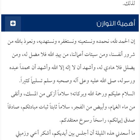
لذلك.
أهمية التوازن
إن الحمد لله، نحمده ونستعينه ونستغفره ونستهديه، ونعوذ بالله من
شرور أنفسنا، ومن سيئات أعمالنا، من يهدِ الله فلا مضل له، ومن
يضلل فلا هادي له، وأشهد أن لا إله إلا الله وأشهد أن محمداً عبده
ورسوله، صلى الله عليه وعلى آله وصحبه وسلم تسليماً كثيراً.
السلام عليكم ورحمة الله وبركاته؛ سلاماً أزكى من المسك، وأنقى
من ماء الغمام، وأبيض من الفجر، سلاماً ثابتاً ثبات مبادئكم، صادقاً
صدق إيمانكم، راسخاً رسوخ معتقدكم.
ما أسعدني هذه الليلة أن أجلس بين أيديكم، أشكر أخي وزميلي