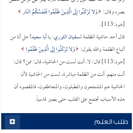
بصره وقال:
وَلا تَرْكَنُوا إِلَى الَّذِينَ ظَلَمُوا فَتَمَسَّكُمُ النَار
[هود:113].
قال أحد حاشية الظلمة لـ
سفيان الثوري
: يا
أبا سعيد
! هل أنا من
أتباع الظلمة والله يقول:
وَلا تَرْكَنُوا إِلَى الَّذِينَ ظَلَمُوا
[هود:113] قال: لا. أنت لست من الحاشية، قال: ممن؟ قال:
أنت منهم. أنت من الظلمة مباشرة، لست من الحاشية لأن
الحاشية هم المشجعون والمطبلون، والمتعاطفون، فالمقصود أن
هذه الأسباب تجتمع على القلب حتى يصير قاسياً.
طلب العلم