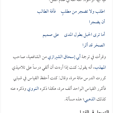
فيا أيها الإخوة: الله الله في عدم الملل:
اطلب ولا تضجر من مطلبٍ فآفة الطالب
أن يضجرا
أما ترى الحبل بطول المدى على صميم
الصخر قد أثرا
وقرأت في ترجمة
أبي إسحاق الشيرازي
من الشافعية، صاحب
المهذب
، أنه يقول: كنت إذا أردت أن ألقي درساً على تلاميذي
كررت الدرس مائة مرة، وقال: كنت أحفظ القياس في شبابي
فأكرر القياس الواحد ألف مرة، هكذا ذكره
النووي
وذكره عنه
كذلك
الذهبي
؛ هذه مسألة.