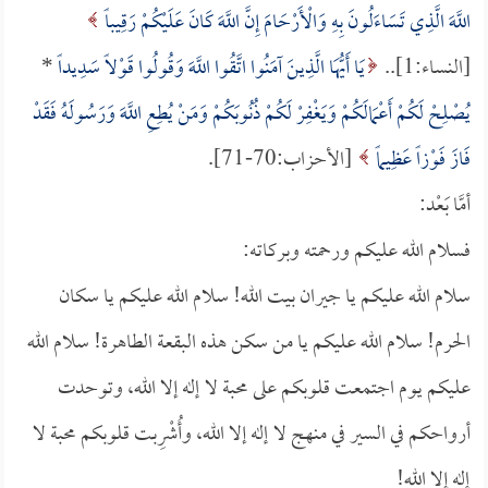
اللَّهَ الَّذِي تَسَاءَلُونَ بِهِ وَالْأَرْحَامَ إِنَّ اللَّهَ كَانَ عَلَيْكُمْ رَقِيباً
[النساء:1]..
يَا أَيُّهَا الَّذِينَ آمَنُوا اتَّقُوا اللَّهَ وَقُولُوا قَوْلاً سَدِيداً
*
يُصْلِحْ لَكُمْ أَعْمَالَكُمْ وَيَغْفِرْ لَكُمْ ذُنُوبَكُمْ وَمَنْ يُطِعِ اللَّهَ وَرَسُولَهُ فَقَدْ
فَازَ فَوْزاً عَظِيماً
[الأحزاب:70-71].
أمَّا بَعْد:
فسلام الله عليكم ورحمته وبركاته:
سلام الله عليكم يا جيران بيت الله! سلام الله عليكم يا سكان
الحرم! سلام الله عليكم يا من سكن هذه البقعة الطاهرة! سلام الله
عليكم يوم اجتمعت قلوبكم على محبة لا إله إلا الله، وتوحدت
أرواحكم في السير في منهج لا إله إلا الله، وأُشْرِبت قلوبكم محبة لا
إله إلا الله!