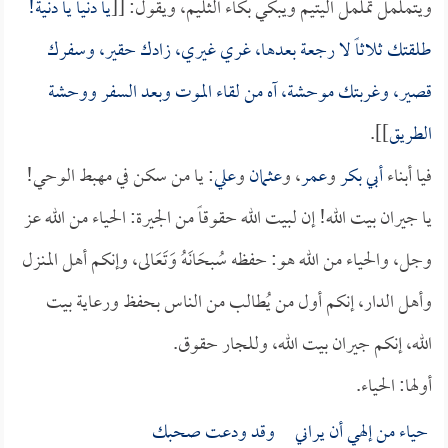
ويتململ تململ اليتيم ويبكي بكاء الثليم، ويقول: [[
يا دنيا يا دنية!
طلقتك ثلاثاً لا رجعة بعدها، غري غيري، زادك حقير، وسفرك
قصير، وغربتك موحشة، آه من لقاء الموت وبعد السفر ووحشة
الطريق
]].
فيا أبناء
أبي بكر
و
عمر
، و
عثمان
و
علي
: يا من سكن في مهبط الوحي!
يا جيران بيت الله! إن لبيت الله حقوقاً من الجيرة: الحياء من الله عز
وجل، والحياء من الله هو: حفظه سُبحَانَهُ وَتَعَالى، وإنكم أهل المنزل
وأهل الدار، إنكم أول من يُطالب من الناس بحفظ ورعاية بيت
الله، إنكم جيران بيت الله، وللجار حقوق.
أولها: الحياء.
حياء من إلهي أن يراني وقد ودعت صحبك