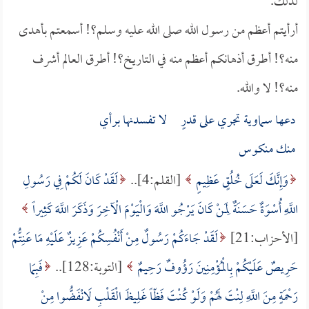
لذلك.
أرأيتم أعظم من رسول الله صلى الله عليه وسلم؟! أسمعتم بأهدى
منه؟! أطرق أذهانكم أعظم منه في التاريخ؟! أطرق العالم أشرف
منه؟! لا والله.
دعها سماوية تجري على قدرٍ لا تفسدنها برأي
منك منكوس
وَإِنَّكَ لَعَلَى خُلُقٍ عَظِيمٍ
[القلم:4]..
لَقَدْ كَانَ لَكُمْ فِي رَسُولِ
اللَّهِ أُسْوَةٌ حَسَنَةٌ لِمَنْ كَانَ يَرْجُو اللَّهَ وَالْيَوْمَ الْآخِرَ وَذَكَرَ اللَّهَ كَثِيراً
[الأحزاب:21]
لَقَدْ جَاءَكُمْ رَسُولٌ مِنْ أَنْفُسِكُمْ عَزِيزٌ عَلَيْهِ مَا عَنِتُّمْ
حَرِيصٌ عَلَيْكُمْ بِالْمُؤْمِنِينَ رَؤُوفٌ رَحِيمٌ
[التوبة:128]..
فَبِمَا
رَحْمَةٍ مِنَ اللَّهِ لِنْتَ لَهُمْ وَلَوْ كُنْتَ فَظّاً غَلِيظَ الْقَلْبِ لَانْفَضُّوا مِنْ