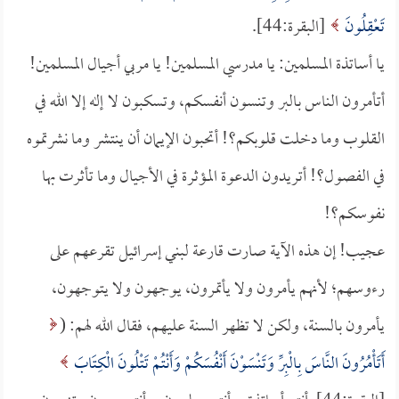
تَعْقِلُونَ
[البقرة:44].
يا أساتذة المسلمين: يا مدرسي المسلمين! يا مربي أجيال المسلمين!
أتأمرون الناس بالبر وتنسون أنفسكم، وتسكبون لا إله إلا الله في
القلوب وما دخلت قلوبكم؟! أتحبون الإيمان أن ينتشر وما نشرتموه
في الفصول؟! أتريدون الدعوة المؤثرة في الأجيال وما تأثرت بها
نفوسكم؟!
عجيب! إن هذه الآية صارت قارعة لبني إسرائيل تقرعهم على
رءوسهم؛ لأنهم يأمرون ولا يأتمرون، يوجهون ولا يتوجهون،
يأمرون بالسنة، ولكن لا تظهر السنة عليهم، فقال الله لهم: (
أَتَأْمُرُونَ النَّاسَ بِالْبِرِّ وَتَنْسَوْنَ أَنْفُسَكُمْ وَأَنْتُمْ تَتْلُونَ الْكِتَابَ