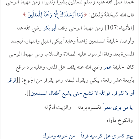
محمداً صلى الله عليه وسلم للعالمين بشيراً ونذيراً، ومن مهبط الوحي
قال الله سُبحَانَهُ وَتَعَالى:
وَمَا أَرْسَلْنَاكَ إِلَّا رَحْمَةً لِلْعَالَمِينَ
[الأنبياء:107] ومن مهبط الوحي وقف
أبو بكر
رضي الله عنه
وأرضاه خليفةً المسلمين زاهداً وعابداً يبكي الليل والنهار، ليجدد
المسيرة بعد وفاة الرسول عليه الصلاة والسلام، ومن مهبط الوحي
كان الخليفة
عمر
رضي الله عنه يقف على المنبر، وعليه برد مرقع
بأربعة عشر رقعة، يبكي ويقول لبطنه وهو يقرقر من الجوع: [[
قرقر
أو لا تقرقر، فوالله لا تشبع حتى يشبع أطفال المسلمين
]].
يا من يرى
عمراً
تكسوه بردته والزيت أدمٌ له
والكوخ مأواه
يهتز كسرى على كرسيه فرقاً من خوفه وملوك