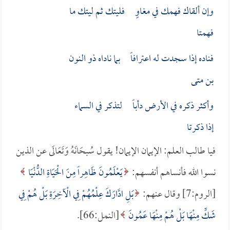
وإن ألقاك فهمك في مغاوٍ فليتك ثم ليتك ما
فهمتا
فناده إذا سجدت له اعترافاً بما ناداه ذو النون
بن متى
وأكثر ذكره في الأرض دأباً لتذكر في السماء
إذا ذكرتا
فيا طالب العلم: الإيمان الإيمان! يقول سُبحَانَهُ وَتَعَالَى عن الذين
نسوا الله فأنساهم أنفسهم:
يَعْلَمُونَ ظَاهِراً مِنَ الْحَيَاةِ الدُّنْيَا
[الروم:7] وقال عنهم:
بَلِ ادَّارَكَ عِلْمُهُمْ فِي الْآخِرَةِ بَلْ هُمْ فِي
شَكٍّ مِنْهَا بَلْ هُمْ مِنْهَا عَمُونَ
[النمل:66].