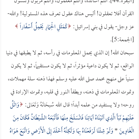
[البقرة:44]. أنتم أساتذة، وأنتم معلمون، وأنتم مربون وتنسون
القرآن أفلا تعقلون! أليس هناك عقول تعرف هذه المسئولية! والله-
عز وجل- يقول في بني إسرائيل:
كَمَثَلِ الْحِمَارِ يَحْمِلُ أَسْفَاراً
[الجمعة:5].
سبحان الله! إن الذي يحمل المعلومات في رأسه، ثم لا يطبقها في دنيا
الواقع، ثم لا يكون داعية مؤثراً، ثم لا يكون مستقيماً، ثم لا يكون
سنياً على منهج محمد صلى الله عليه وسلم فهذا ذهنه سلة مهملات،
وتموت المعلومات في ذهنه، ويطفأ النور في قلبه، وتموت الإرادة في
روحه؛ ولا يستفيد من علمه أبداً؛ قال الله سُبحَانَهُ وَتَعَالى:
وَاتْلُ
عَلَيْهِمْ نَبَأَ الَّذِي آتَيْنَاهُ آيَاتِنَا فَانْسَلَخَ مِنْهَا فَأَتْبَعَهُ الشَّيْطَانُ فَكَانَ مِنَ
الْغَاوِينَ
*
وَلَوْ شِئْنَا لَرَفَعْنَاهُ بِهَا وَلَكِنَّهُ أَخْلَدَ إِلَى الْأَرْضِ وَاتَّبَعَ هَوَاهُ