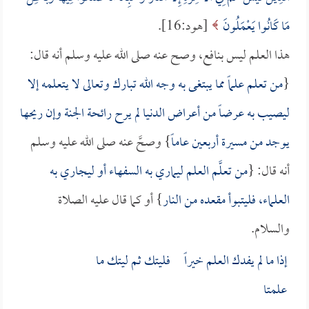
مَا كَانُوا يَعْمَلُونَ
[هود:16].
هذا العلم ليس بنافع، وصح عنه صلى الله عليه وسلم أنه قال:
{
من تعلم علماً مما يبتغى به وجه الله تبارك وتعالى لا يتعلمه إلا
ليصيب به عرضاً من أعراض الدنيا لم يرح رائحة الجنة وإن ريحها
يوجد من مسيرة أربعين عاماً
} وصحَّ عنه صلى الله عليه وسلم
أنه قال: {
من تعلَّم العلم ليماري به السفهاء أو ليجاري به
العلماء، فليتبوأ مقعده من النار
} أو كما قال عليه الصلاة
والسلام.
إذا ما لم يفدك العلم خيراً فليتك ثم ليتك ما
علمتا