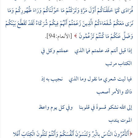
فُرَادَى كَمَا خَلَقْنَاكُمْ أَوَّلَ مَرَّةٍ وَتَرَكْتُمْ مَا خَوَّلْنَاكُمْ وَرَاءَ ظُهُورِكُمْ وَمَا
نَرَى مَعَكُمْ شُفَعَاءَكُمُ الَّذِينَ زَعَمْتُمْ أَنَّهُمْ فِيكُمْ شُرَكَاءُ لَقَدْ تَقَطَّعَ بَيْنَكُمْ
وَضَلَّ عَنْكُمْ مَا كُنْتُمْ تَزْعُمُونَ
[الأنعام:94].
إذا قيل أنتم قد علمتم فما الذي عملتم وكل في
الكتاب مرتب
فيا ليت شعري ما نقول وما الذي نجيب به إذ
ذاك والأمر أصعب
إلى الله نشكو قسوةً في قلوبنا وفي كل يوم واعظ
الموت يندب
أَتَأْمُرُونَ النَّاسَ بِالْبِرِّ وَتَنْسَوْنَ أَنْفُسَكُمْ وَأَنْتُمْ تَتْلُونَ الْكِتَابَ أَفَلا