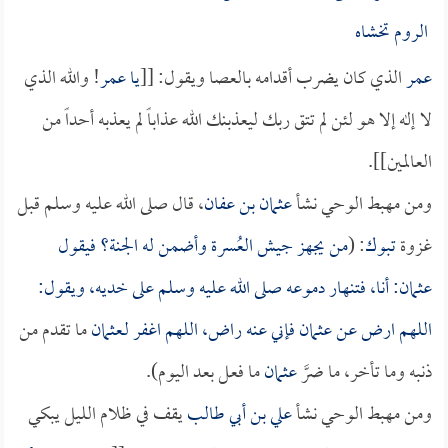
الروم تخشاه
عمر
الذي كان يضرب أقدامه بالعصا ويقول: [[
يا
عمر
! والله الذي
لا إله إلا هو لئن لم تتق ربك ليعذبنك الله عذاباً لم يعذبه أحداً من
العالمين]].
ومن مهبط الوحي نشأ
عثمان بن عفان
، قال صلى الله عليه وسلم قبل
غزوة
تبوك
: (
من يجهز جيش العُسرة وأضمن له الجنة؟ فيقول
عثمان
: أنا، فتنهار دموعه صلى الله عليه وسلم على خديه، ويقول:
اللهم ارض عن
عثمان
فإني عنه راض، اللهم اغفر لـ
عثمان
ما تقدم من
ذنبه وما تأخر، ما ضرَّ
عثمان
ما فعل بعد اليوم).
ومن مهبط الوحي نشأ
علي بن أبي طالب
يقف في ظلام الليل يبكي