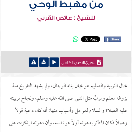
من مهبط الوحي
للشيخ : عائض القرني
التفريغ النصي الكامل
مجال التربية والتعليم هو مجال بناء الرجال، ولم يشهد التاريخ منذ
بزوغه معلم ومربِّ مثل النبي صلى الله عليه وسلم، ونجاح تربيته
عليه الصلاة والسلام لعوامل وأسباب منها: أنه كان داعية قولاً
وعملاً فكان المتأثر بدعوته أولاً هو نفسه، وأن دعوته ارتكزت على