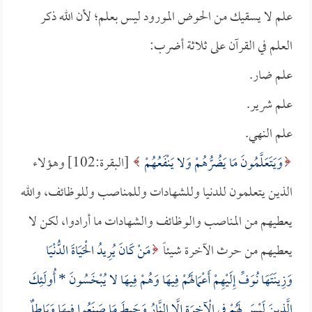
علم لا يسقيك من الحوض المورود ليس بعلم؛ لأن الله ذكر
العلم في القرآن على ثلاثة أضرب:
علم ضار.
علم شرير.
علم النهي.
وَيَتَعَلَّمُونَ مَا يَضُرُّهُمْ وَلا يَنْفَعُهُمْ
[البقرة:102] وهؤلاء
الذين يتعلمون للدنيا وللشهادات وللمناصب وللوظائف، والله
يعطيهم من المناصب والوظائف والشهادات ما أرادوا، لكن لا
يعطيهم من حرث الآخرة شيئاً
مَنْ كَانَ يُرِيدُ الْحَيَاةَ الدُّنْيَا
وَزِينَتَهَا نُوَفِّ إِلَيْهِمْ أَعْمَالَهُمْ فِيهَا وَهُمْ فِيهَا لا يُبْخَسُونَ * أُولَئِكَ
الَّذِينَ لَيْسَ لَهُمْ فِي الْآخِرَةِ إِلَّا النَّارُ وَحَبِطَ مَا صَنَعُوا فِيهَا وَبَاطِلٌ