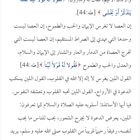
والأفاك الأثيم، فقال له ولهارون:
فَقُولا لَهُ قَوْلاً لَيِّناً لَعَلَّهُ
يَتَذَكَّرُ أَوْ يَخْشَى
[طه:44].
إن العصا لا تغرس الإيمان والحب والطموح، إن العصا ليست
وحدها التي تهدي إلى الصراط المستقيم، إن العصا ليست التي
تخرج العصاة من الدمار والعار والشنار إلى الإيمان والسلام،
والعدل والحب والطموح
فَقُولا لَهُ قَوْلاً لَيِّناً
[طه:44]
القول اللين يغرس لا إله إلا الله في القلوب، القول اللين يسكب
الدعوة في الأرواح، القول اللين تحبه القلوب وتعشقه النفوس.
فيا أيها الأساتذة: أسلوبه عليه الصلاة والسلام كما تعرفون:
اللين، يعرض الدعوة لا يجرح الشعور، يحب للناس ما يحب
لنفسه، رفيقاً رحيماً قريباً من القلوب صلى الله عليه وسلم، يريد