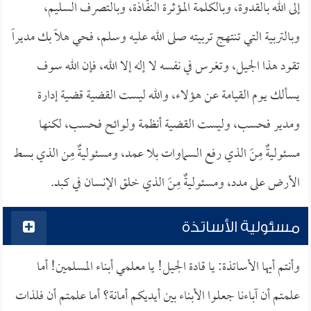
إلى الله بالقدوة، وبالكلمة المؤثرة النفَّاذة، وبالتصرف السليم،
وبالتربية التي تنتهج تربيته صلى الله عليه وسلم، فحي هلاً بك مديراً
تقود هذا الجيل، وتغرس في نفسه لا إله إلا الله، فإن الله سوف
يسألك يوم القيامة عن هؤلاء، والله ليست القضية قضية إدارة
ومدير فحسب، وليست القضية أنظمة ولوائح فحسب، لكنها
مسئوليةٌ مِنَ الذي رفع السماوات بلا عمد، ومسئوليةٌ مِن الذي بسط
الأرض على مدد، ومسئوليةٌ مِنَ الذي خلق الإنسان في كبد.
مسئولية الأساتذة
وأنتم أيها الأساتذة: يا قادة الجيل! يا معلمي أبناء المسلمين! أما
علمتم أن آباءنا جعلوا الأبناء بين أيديكم أمانة؟ أما علمتم أن فلذات