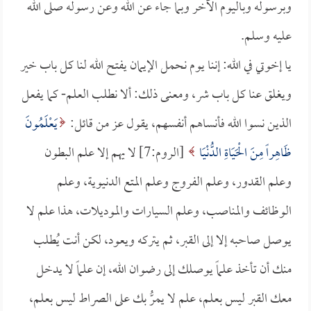
وبرسوله وباليوم الآخر وبما جاء عن الله وعن رسوله صلى الله
عليه وسلم.
يا إخوتي في الله: إننا يوم نحمل الإيمان يفتح الله لنا كل باب خير
ويغلق عنا كل باب شر، ومعنى ذلك: ألا نطلب العلم- كما يفعل
الذين نسوا الله فأنساهم أنفسهم، يقول عز من قائل:
يَعْلَمُونَ
ظَاهِراً مِنَ الْحَيَاةِ الدُّنْيَا
[الروم:7] لا يهم إلا علم البطون
وعلم القدور، وعلم الفروج وعلم المتع الدنيوية، وعلم
الوظائف والمناصب، وعلم السيارات والموديلات، هذا علم لا
يوصل صاحبه إلا إلى القبر، ثم يتركه ويعود، لكن أنت يُطلب
منك أن تأخذ علماً يوصلك إلى رضوان الله، إن علماً لا يدخل
معك القبر ليس بعلم، علم لا يمرُّ بك على الصراط ليس بعلم،