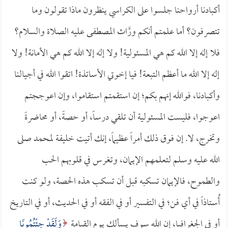
أكبادنا أرواحنا جلسوا على الكراسي ينظرون ماذا تقولون وما
تتصرفون؟ أما علمتم أنكم ورَّاث المصطفى عليه الصلاة والسلام؟
فلا إله إلا الله كم هي المسئولية! ولا إله إلا الله كم هي الأمانة! ولا
إله إلا الله ما أعظم التبعة! فيا إخوتي الأساتذة! اتقوا الله في أجيالنا
وأكبادنا، فوالله إنهم بكم؛ إن استقمتم استقاموا، وإن اعوججتم
اعوجوا، فليست المسئولية أن تلقي درساً، أو حصةً، أو محاضرةً
وتخرج، لا. إن فوق ذلك أمراً عظيماً، إنك أتيت خليفة لمحمد صلى
الله عليه وسلم لتعلمهم الإيمان، وتغرس في قلوبهم الحب
والطموح، فالإيمان تسكبه قبل أن تسكب هذه الحصة، ولو كنت
أُستاذاً في أي فن؛ في التفسير أو في الفقه أو في الحديث، أو في التاريخ
أو في الجغرافيا، إن الله سوف يسألك يوم القيامة
وَلَقَدْ جِئْتُمُونَا