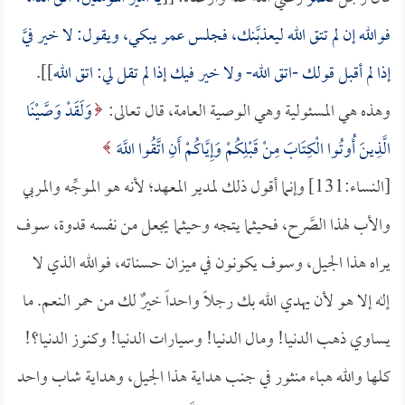
فوالله إن لم تتق الله ليعذبَّنك، فجلس
عمر
يبكي، ويقول: لا خير فيَّ
إذا لم أقبل قولك -اتق الله- ولا خير فيك إذا لم تقل لي: اتق الله
]].
وهذه هي المسئولية وهي الوصية العامة، قال تعالى:
وَلَقَدْ وَصَّيْنَا
الَّذِينَ أُوتُوا الْكِتَابَ مِنْ قَبْلِكُمْ وَإِيَّاكُمْ أَنِ اتَّقُوا اللَّهَ
[النساء:131] وإنما أقول ذلك لمدير المعهد؛ لأنه هو الموجِّه والمربي
والأب لهذا الصَّرح، فحيثما يتجه وحيثما يجعل من نفسه قدوة، سوف
يراه هذا الجيل، وسوف يكونون في ميزان حسناته، فوالله الذي لا
إله إلا هو لأن يهدي الله بك رجلاً واحداً خيرٌ لك من حمر النعم. ما
يساوي ذهب الدنيا! ومال الدنيا! وسيارات الدنيا! وكنوز الدنيا؟!
كلها والله هباء منثور في جنب هداية هذا الجيل، وهداية شاب واحد