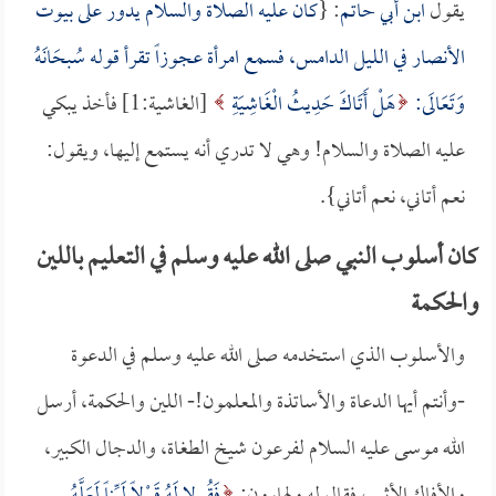
يقول
ابن أبي حاتم
: {
كان عليه الصلاة والسلام يدور على بيوت
الأنصار في الليل الدامس، فسمع امرأة عجوزاً تقرأ قوله سُبحَانَهُ
وَتَعَالَى:
هَلْ أَتَاكَ حَدِيثُ الْغَاشِيَةِ
[الغاشية:1] فأخذ يبكي
عليه الصلاة والسلام! وهي لا تدري أنه يستمع إليها، ويقول:
نعم أتاني، نعم أتاني}.
كان أسلوب النبي صلى الله عليه وسلم في التعليم باللين
والحكمة
والأسلوب الذي استخدمه صلى الله عليه وسلم في الدعوة
-وأنتم أيها الدعاة والأساتذة والمعلمون!- اللين والحكمة، أرسل
الله موسى عليه السلام لفرعون شيخ الطغاة، والدجال الكبير،