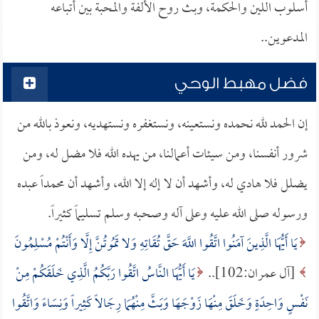
أسلوب اللين والحكمة، وبث روح الألفة والمحبة بين أتباعه
المدعوين..
فضل مهبط الوحي
إن الحمد لله نحمده ونستعينه، ونستغفره ونستهديه، ونعوذ بالله من
شرور أنفسنا، ومن سيئات أعمالنا، من يهده الله فلا مضل له، ومن
يضلل فلا هادي له، وأشهد أن لا إله إلا الله، وأشهد أن محمداً عبده
ورسوله صلى الله عليه وعلى آله وصحبه وسلم تسليماً كثيراً.
يَا أَيُّهَا الَّذِينَ آمَنُوا اتَّقُوا اللَّهَ حَقَّ تُقَاتِهِ وَلا تَمُوتُنَّ إِلَّا وَأَنْتُمْ مُسْلِمُونَ
[آل عمران:102]..
يَا أَيُّهَا النَّاسُ اتَّقُوا رَبَّكُمُ الَّذِي خَلَقَكُمْ مِنْ
نَفْسٍ وَاحِدَةٍ وَخَلَقَ مِنْهَا زَوْجَهَا وَبَثَّ مِنْهُمَا رِجَالاً كَثِيراً وَنِسَاءً وَاتَّقُوا