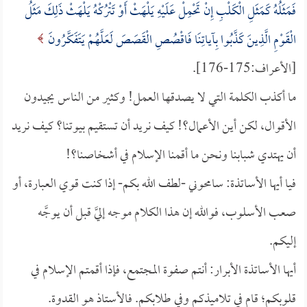
فَمَثَلُهُ كَمَثَلِ الْكَلْبِ إِنْ تَحْمِلْ عَلَيْهِ يَلْهَثْ أَوْ تَتْرُكْهُ يَلْهَثْ ذَلِكَ مَثَلُ
الْقَوْمِ الَّذِينَ كَذَّبُوا بِآياتِنَا فَاقْصُصِ الْقَصَصَ لَعَلَّهُمْ يَتَفَكَّرُونَ
[الأعراف:175-176].
ما أكذب الكلمة التي لا يصدقها العمل! وكثير من الناس يجيدون
الأقوال، لكن أين الأعمال؟! كيف نريد أن تستقيم بيوتنا؟ كيف نريد
أن يهتدي شبابنا ونحن ما أقمنا الإسلام في أشخاصنا؟!
فيا أيها الأساتذة: سامحوني -لطف الله بكم- إذا كنت قوي العبارة، أو
صعب الأسلوب، فوالله إن هذا الكلام موجه إليَّ قبل أن يوجَّه
إليكم.
أيها الأساتذة الأبرار: أنتم صفوة المجتمع، فإذا أقمتم الإسلام في
قلوبكم؛ قام في تلاميذكم وفي طلابكم. فالأستاذ هو القدوة.