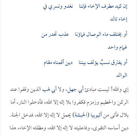
إن كيد مطرف الإخاء فإننا نغدو ونسري في
إخاء تالد
أو يختلف ماء الوصال فماؤنا عذب تحدر من
غمام واحد
أو يفترق نسبٌ يؤلف بيننا دين أقمناه مقام
الوالد
إي والله! ليست مبادئ
أبي جهل
، ولا
أبي لهب
الذين وقفوا عند
الركن والحطيم وزمزم فكفروا بلا إله إلا الله، فأدخلوا النار، أما
بلال فأتى من
أثيوبيا
(
الحبشة
) يحمل لا إله إلا الله، فدخل الجنة.
دين أساسه التقوى، وفاعليته لا إله إلا الله، ومظلته الإخاء، هذا