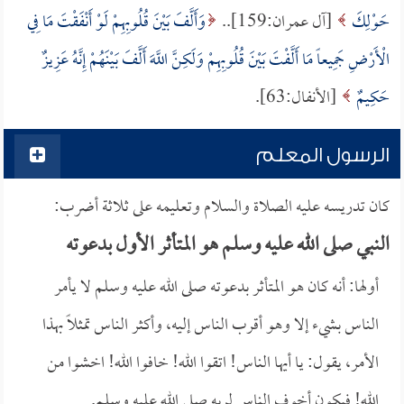
حَوْلِكَ
[آل عمران:159]..
وَأَلَّفَ بَيْنَ قُلُوبِهِمْ لَوْ أَنْفَقْتَ مَا فِي
الْأَرْضِ جَمِيعاً مَا أَلَّفْتَ بَيْنَ قُلُوبِهِمْ وَلَكِنَّ اللَّهَ أَلَّفَ بَيْنَهُمْ إِنَّهُ عَزِيزٌ
حَكِيمٌ
[الأنفال:63].
الرسول المعلم
كان تدريسه عليه الصلاة والسلام وتعليمه على ثلاثة أضرب:
النبي صلى الله عليه وسلم هو المتأثر الأول بدعوته
أولها: أنه كان هو المتأثر بدعوته صلى الله عليه وسلم لا يأمر
الناس بشيء إلا وهو أقرب الناس إليه، وأكثر الناس تمثلاً بهذا
الأمر، يقول: يا أيها الناس! اتقوا الله! خافوا الله! اخشوا من
الله! فيكون أخوف الناس لربه صلى الله عليه وسلم.