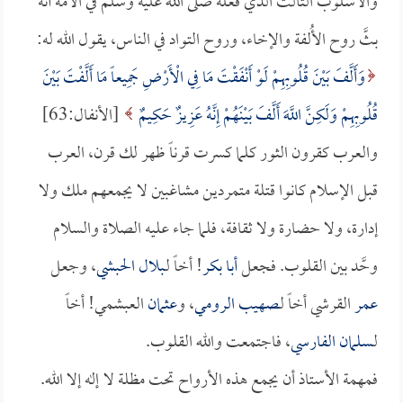
والأسلوب الثالث الذي فعله صلى الله عليه وسلم في الأمة أنه
بثَّ روح الأُلفة والإخاء، وروح التواد في الناس، يقول الله له:
وَأَلَّفَ بَيْنَ قُلُوبِهِمْ لَوْ أَنْفَقْتَ مَا فِي الْأَرْضِ جَمِيعاً مَا أَلَّفْتَ بَيْنَ
قُلُوبِهِمْ وَلَكِنَّ اللَّهَ أَلَّفَ بَيْنَهُمْ إِنَّهُ عَزِيزٌ حَكِيمٌ
[الأنفال:63]
والعرب كقرون الثور كلما كسرت قرناً ظهر لك قرن، العرب
قبل الإسلام كانوا قتلة متمردين مشاغبين لا يجمعهم ملك ولا
إدارة، ولا حضارة ولا ثقافة، فلما جاء عليه الصلاة والسلام
وحَّد بين القلوب. فجعل
أبا بكر
! أخاً لـ
بلال الحبشي
، وجعل
عمر
القرشي أخاً لـ
صهيب الرومي
، و
عثمان
العبشمي! أخاً
لـ
سلمان الفارسي
، فاجتمعت والله القلوب.
فمهمة الأستاذ أن يجمع هذه الأرواح تحت مظلة لا إله إلا الله.