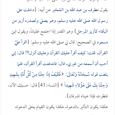
يقول
مطرف بن عبد الله بن الشخير
عن أبيه: {
دخلت على
رسول الله صلى الله عليه وسلم، وهو يصلي ولصدره أزيز من
البكاء كأزيز المرجل
} وهو القدر إذا اجتمع غلياناً، ويقول
ابن
مسعود
في الصحيح: قال لي صلى الله عليه وسلم: {
اقرأ عليَّ
القرآن، قلت: كيف أقرأ عليك القرآن وعليك أنزل؟! قال: إني
أحب أن أسمعه من غيري، قال: فاندفعت أقرأ القرآن، فلما
بلغت قوله سُبحَانَهُ وَتَعَالَى:
فَكَيْفَ إِذَا جِئْنَا مِنْ كُلِّ أُمَّةٍ بِشَهِيدٍ
وَجِئْنَا بِكَ عَلَى هَؤُلاءِ شَهِيداً
[النساء:41] قال: حسبك الآن،
فنظرت فإذا عيناه تذرفان}.
هكذا يكون التأثير بالدعوة، هكذا يكون القيام بحق الدعوة،