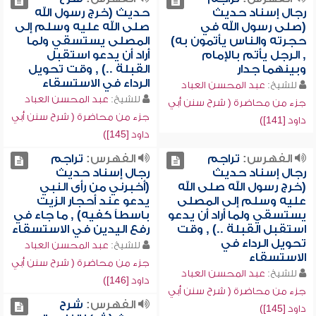
رجال إسناد حديث
حديث (خرج رسول الله
(صلى رسول الله في
صلى الله عليه وسلم إلى
حجرته والناس يأتمون به)
المصلى يستسقي ولما
, الرجل يأتم بالإمام
أراد أن يدعو استقبل
وبينهما جدار
القبلة ..) , وقت تحويل
الرداء في الاستسقاء
للشيخ:
عبد المحسن العباد
للشيخ:
عبد المحسن العباد
جزء من محاضرة ( شرح سنن أبي
جزء من محاضرة ( شرح سنن أبي
داود [141])
داود [145])
الفهرس:
تراجم
الفهرس:
تراجم
رجال إسناد حديث
رجال إسناد حديث
(خرج رسول الله صلى الله
(أخبرني من رأى النبي
عليه وسلم إلى المصلى
يدعو عند أحجار الزيت
يستسقي ولما أراد أن يدعو
باسطاً كفيه) , ما جاء في
استقبل القبلة ..) , وقت
رفع اليدين في الاستسقاء
تحويل الرداء في
للشيخ:
عبد المحسن العباد
الاستسقاء
جزء من محاضرة ( شرح سنن أبي
للشيخ:
عبد المحسن العباد
داود [146])
جزء من محاضرة ( شرح سنن أبي
الفهرس:
شرح
داود [145])