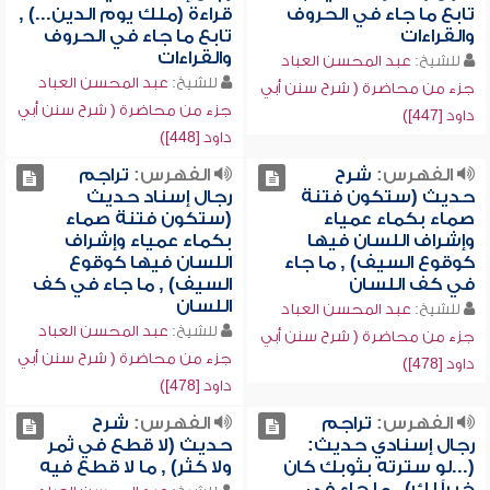
تابع ما جاء في الحروف
قراءة (ملك يوم الدين...) ,
والقراءات
تابع ما جاء في الحروف
والقراءات
للشيخ:
عبد المحسن العباد
للشيخ:
عبد المحسن العباد
جزء من محاضرة ( شرح سنن أبي
جزء من محاضرة ( شرح سنن أبي
داود [447])
داود [448])
الفهرس:
شرح
الفهرس:
تراجم
حديث (ستكون فتنة
رجال إسناد حديث
صماء بكماء عمياء
(ستكون فتنة صماء
وإشراف اللسان فيها
بكماء عمياء وإشراف
كوقوع السيف) , ما جاء
اللسان فيها كوقوع
في كف اللسان
السيف) , ما جاء في كف
اللسان
للشيخ:
عبد المحسن العباد
للشيخ:
عبد المحسن العباد
جزء من محاضرة ( شرح سنن أبي
جزء من محاضرة ( شرح سنن أبي
داود [478])
داود [478])
الفهرس:
تراجم
الفهرس:
شرح
رجال إسنادي حديث:
حديث (لا قطع في ثمر
(...لو سترته بثوبك كان
ولا كثر) , ما لا قطع فيه
خيراً لك) , ما جاء في