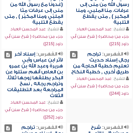
رسول الله من منى إلى
(غدونا مع رسول الله من
عرفات، منا الملبي، ومنا
منى إلى عرفات منّا
المكبر ) , متى يقطع
الملبّي ومنا المكبِّر ) , متى
التلبية
يقطع التلبية
للشيخ:
عبد المحسن العباد
للشيخ:
عبد المحسن العباد
جزء من محاضرة ( شرح سنن أبي
جزء من محاضرة ( شرح سنن أبي
داود [215])
داود [215])
الفهرس:
تراجم
الفهرس:
إسناد آخر
رجال إسناد حديث
لأثر ابن عباس وأبي
تعليم خطبة الحاجة من
هريرة وعبد الله بن عمرو
طريق أخرى , خطبة النكاح
بن العاص أنهم سئلوا عن
البكر يطلقها زوجها ثلاثاً،
للشيخ:
عبد المحسن العباد
وتراجم رجاله , نسخ
جزء من محاضرة ( شرح سنن أبي
المراجعة بعد التطليقات
داود [244])
الثلاث
للشيخ:
عبد المحسن العباد
جزء من محاضرة ( شرح سنن أبي
داود [252])
الفهرس:
شرح
الفهرس:
تراجم