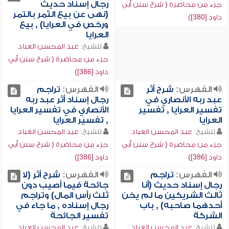
رجال إسناد حديث
جزء من محاضرة ( شرح سنن أبي
(نهى عن بيع الثمر بالتمر
داود [380])
ورخص في العرايا) , بيع
العرايا
للشيخ:
عبد المحسن العباد
جزء من محاضرة ( شرح سنن أبي
داود [386])
الفهرس:
شرح أثر
الفهرس:
تراجم
عبد ربه الأنصاري في
رجال إسناد أثر عبد ربه
تفسير العرايا , تفسير
الأنصاري في تفسير العرايا
العرايا
, تفسير العرايا
للشيخ:
عبد المحسن العباد
للشيخ:
عبد المحسن العباد
جزء من محاضرة ( شرح سنن أبي
جزء من محاضرة ( شرح سنن أبي
داود [386])
داود [386])
الفهرس:
تراجم
الفهرس:
شرح أثر (لا
رجال إسناد حديث (أنا
جائحة فيما أصيب دون
ثالث الشريكين ما لم يخن
ثلث رأس المال) وتراجم
أحدهما صاحبه) , باب
رجال إسناده , ما جاء في
الشركة
تفسير الجائحة
للشيخ:
عبد المحسن العباد
للشيخ:
عبد المحسن العباد