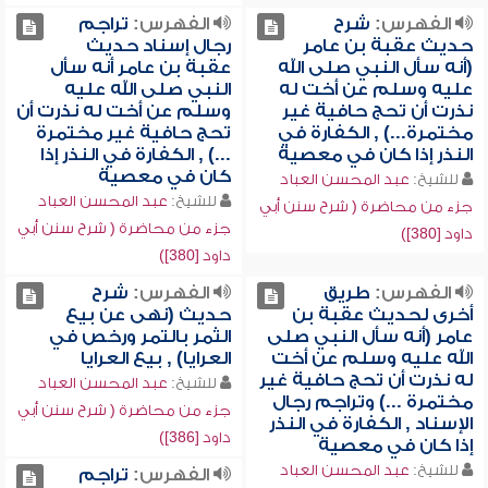
الفهرس:
شرح
الفهرس:
تراجم
حديث عقبة بن عامر
رجال إسناد حديث
(أنه سأل النبي صلى الله
عقبة بن عامر أنه سأل
عليه وسلم عن أخت له
النبي صلى الله عليه
نذرت أن تحج حافية غير
وسلم عن أخت له نذرت أن
مختمرة...) , الكفارة في
تحج حافية غير مختمرة
النذر إذا كان في معصية
...) , الكفارة في النذر إذا
كان في معصية
للشيخ:
عبد المحسن العباد
للشيخ:
عبد المحسن العباد
جزء من محاضرة ( شرح سنن أبي
جزء من محاضرة ( شرح سنن أبي
داود [380])
داود [380])
الفهرس:
طريق
الفهرس:
شرح
أخرى لحديث عقبة بن
حديث (نهى عن بيع
عامر (أنه سأل النبي صلى
الثمر بالتمر ورخص في
الله عليه وسلم عن أخت
العرايا) , بيع العرايا
له نذرت أن تحج حافية غير
للشيخ:
عبد المحسن العباد
مختمرة ...) وتراجم رجال
جزء من محاضرة ( شرح سنن أبي
الإسناد , الكفارة في النذر
داود [386])
إذا كان في معصية
للشيخ:
عبد المحسن العباد
الفهرس:
تراجم