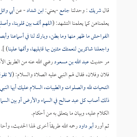
قال
شريك
: وحدثنا
جامع
-يعني:
ابن شداد
- عن
أبي وائل
يعلمناهن كما يعلمنا التشهد: (
اللهم ألف بين قلوبنا، وأصلح
الفواحش ما ظهر منها وما بطن، وبارك لنا في أسماعنا وأبصا
واجعلنا شاكرين لنعمتك مثنين بها قابليها، وأتمها علينا
) ].
مر حديث
عبد الله بن مسعود
رضي الله عنه من الطريق الأول
فلان وفلان، فقال لهم النبي عليه الصلاة والسلام: (
لا تقول
التحيات لله والصلوات والطيبات، السلام عليك أيها النبي ور
ذلك أصاب كل عبد صالح في السماء والأرض أو بين السماء و
الكلام عليه، وبيان ما يتعلق به من أحكام.
ثم أورد
أبو داود
رحمه الله طريقاً أخرى لهذا الحديث، وأحا