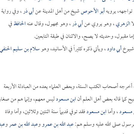
تواجهه، يرويه
أبو الأحوص
شيخ من أهل المدينة عن
أبي ذر
، وفي رواية
لا
الزهري
، وهو يروي عن
أبي ذر
، وهو مجهول، وقال عنه
الحافظ
في
ما مقبول، وحديثه لا يصح، والاثنان في طبقة التابعين.
 شيوخ
أبي داود
، ويأتي ذكره كثيراً في الأسانيد، وهو
سلام بن سليم الحنفي
أخرجه أصحاب الكتب الستة، وبعض العلماء يعده من العبادلة الأربعة
 كما قاله بعض أهل العلم أن
ابن مسعود
ليس معهم، وإنما هم من صغار
 مسعود
، وأما
ابن مسعود
فقد توفي قديماً سنة اثنتين وثلاثين، وأما وفاة
لرسول صلى الله عليه وسلم هم:
عبد الله بن عمرو
و
عبد الله بن عمر
و
عبد