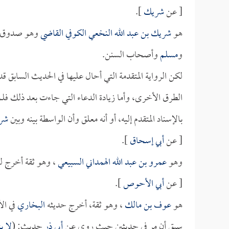
[ عن
شريك
].
هو
شريك بن عبد الله النخعي الكوفي القاضي
وهو صدوق يخط
و
مسلم
وأصحاب السنن.
لكن الرواية المتقدمة التي أحال عليها في الحديث السابق 
الطرق الأخرى، وأما زيادة الدعاء التي جاءت بعد ذلك فلم
بالإسناد المتقدم إليه، أو أنه معلق وأن الواسطة بينه وبين
شر
[ عن
أبي إسحاق
].
وهو
عمرو بن عبد الله الهمداني السبيعي
، وهو ثقة أخرج ل
[ عن
أبي الأحوص
].
هو
عوف بن مالك
، وهو ثقة، أخرج حديثه
البخاري
في الأ
سبق أن مر في حديثين حيث روى عن
أبي ذر
حديث: (
لا ي