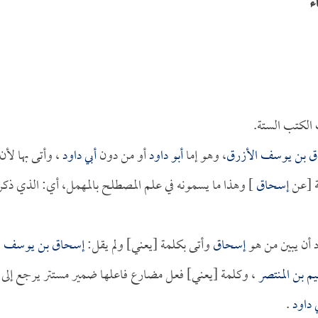
ء
الكتب الستة.
 بن يوسف الأزرق
، وهو إما
أبو داود
أو من دون
أبي داود
، وأتى بها لأن
ة [عن
إسحاق
] وهذا ما يسمونه في علم المصطلح بالمهمل، أي: الذي ذكر
 أن يبين من هو
إسحاق
وأتى بكلمة [يعني] ولم يقل:
إسحاق بن يوسف
؛
يم بن المنتصر
، وكلمة [يعني] فعل مضارع فاعلها ضمير مستتر يرجع إلى
ي داود
.