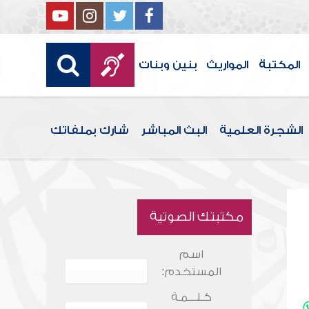
المكتبة
المواريث
بنين وبنات
الشجرة العلمية
البث المباشر
شارك بملفاتك
مكتبتك الصوتية
اسم
المستخدم:
كـلـــمـة