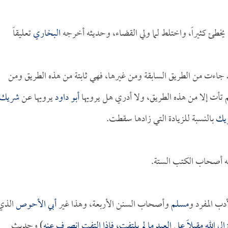
ئ كثيراً، واختلط لما ولي القضاء، وحديثه أخرجه
البخاري
تعليقاً
قد جاءت من الطريق السابقة ومن غيرها، فهي ثابتة من هذه الطريق ومن
 تأت إلا من هذه الطريق، ولا أدري هل يرويها
أبو داود
يرويها عن
شريك
يك
بالنسبة للزيادة التي زادها سقطت.
ه أصحاب الكتب الستة.
دب المفرد و
مسلم
وأصحاب السنن الأربعة، وهذا غير
أبي الأحوص
الذي
زال الله مقبلاً على العبد ما لم يلتفت، فإذا التفت انصرف عنه
) وحديث