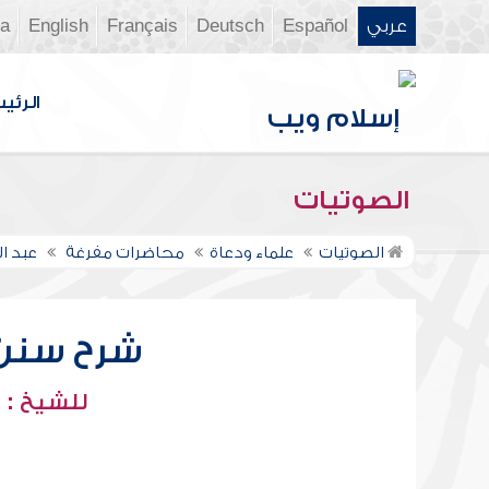
عربي
Español
Deutsch
Français
English
ia
الرئي
الصوتيات
الصوتيات
علماء ودعاة
محاضرات مفرغة
عبد ا
شرح سنن أب
للشيخ : 