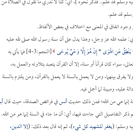
ليه وسلم قد علم.. فذكر نحوه ]، أي: كنا لا ندري ما نقول في الصلاة من
وسلم قد علم.
ى وجود اتفاق في المعنى مع اختلاف في بعض الألفاظ.
ي: علمه الله عز وجل، وهذا يدل على أن سنة رسول الله صلى لله عليه
 يَنْطِقُ عَنِ الْهَوَى
*
إِنْ هُوَ إِلَّا وَحْيٌ يُوحَى
[النجم:3-4] فما يأتي به
، سواء كان قرآناً أو سنة، إلا أن القرآن يتعبد بتلاوته والعمل به،
 ولا يفرق بينهما، ومن لا يعمل بالسنة لا يعمل بالقرآن، ومن يلتزم بالسنة
ة عليه، ومبينة لما أجمل فيه.
نة إنما هي من الله؛ فمن ذلك حديث
أنس
في فرائض الصدقة، حيث قال
أب
م ذكر التفاصيل التي جاءت فيها، أي: أن ما جاء في السنة إنما هو من الله.
يه وسلم: (
يغفر للشهيد كل شيء
)، ثم إنه قال بعد ذلك: (
إلا الدين،