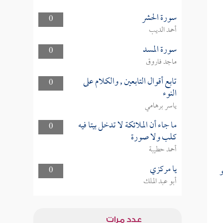
سورة الحشر
0
أحمد الديب
سورة المسد
0
ماجد فاروق
تابع أقوال التابعين , والكلام على
0
النوء
ياسر برهامي
ما جاء أن الملائكة لا تدخل بيتا فيه
0
كلب ولا صورة
أحمد حطيبة
يا مركزي
و
0
أبو عبد الملك
عدد مرات