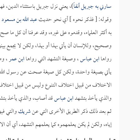
سارني به جبريل آنفاً
)، يعني نزل جبريل باستثناء الدين، ف
وقوله: [ فذكر نحوه ] أي نحو حديث
عبد الله بن مسعود
ا
به أكثر العلماء، وقدموه على غيره، وقد عرفنا أن كل ما 
وصحيح، وللإنسان أن يأتي بهذا أو بهذا، ولكن لا يجمع بينه
رواها
ابن عباس
، وصيغة التشهد التي رواها
ابن عمر
، وص
يأتي بصيغة واحدة، ولكن كل صيغة صحت عن رسول الله صلى
الاختلاف من قبيل اختلاف التنوع وليس من قبيل اختلاف 
والذي يأخذ بتشهد
ابن عباس
قد أصاب، والذي يأخذ بتشهد
ثم بعد ذلك ذكر الطريق الأخرى التي عن
شريك
والتي فيها
إياه، ولكن لم يكن يعلمهموه كما يعلمهم التشهد، أي أن الاه