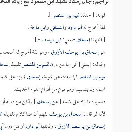
تراجم رجال إسناد تشهد ابن مسعود مع زيادة الدعا
قوله: [ حدثنا
تميم بن المنتصر
].
ثقة أخرج له
أبو داود
و
النسائي
و
ابن ماجة
.
[ أخبرنا
إسحاق
-يعني:
ابن يوسف
- ].
هو
إسحاق بن يوسف الأزرق
، وهو ثقة أخرج له أصحاب 
وقوله: [يعني] أتى بها من دون
تميم بن المنتصر
تلميذ
إسحاق
تميم بن المنتصر
لما حدث عن شيخه
إسحاق
لم يزد على كلم
اسمه ولم ينسب، وهو نوع من أنواع علوم الحديث.
فتلميذه ما زاد على كلمة [ عن
إسحاق
] ولكن من دونه أراد
لأنه لو قال:
إسحاق بن يوسف
لفهم أن هذا كلام تلميذه
تم
إسحاق بن يوسف الأزرق
، وقائلها
أبو داود
أو من دون
أب