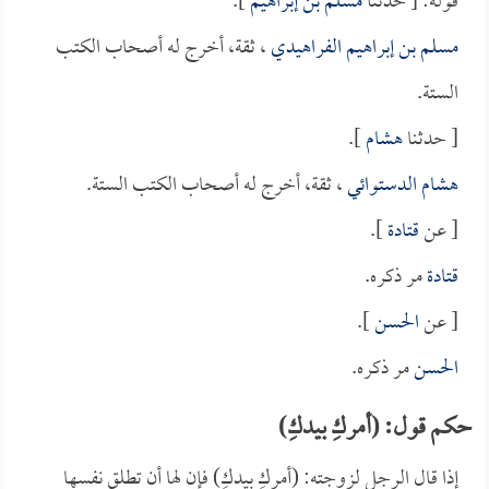
قوله: [ حدثنا
مسلم بن إبراهيم
].
مسلم بن إبراهيم الفراهيدي
، ثقة، أخرج له أصحاب الكتب
الستة.
[ حدثنا
هشام
].
هشام الدستوائي
، ثقة، أخرج له أصحاب الكتب الستة.
[ عن
قتادة
].
قتادة
مر ذكره.
[ عن
الحسن
].
الحسن
مر ذكره.
حكم قول: (أمركِ بيدكِ)
إذا قال الرجل لزوجته: (أمركِ بيدكِ) فإن لها أن تطلق نفسها