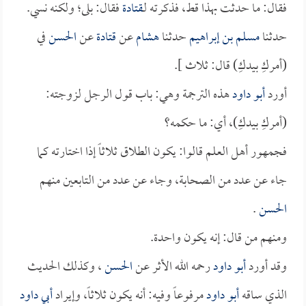
فقال: ما حدثت بهذا قط، فذكرته لـ
قتادة
فقال: بلى؛ ولكنه نسي.
حدثنا
مسلم بن إبراهيم
حدثنا
هشام
عن
قتادة
عن
الحسن
في
(أمركِ بيدكِ) قال: ثلاث ].
أورد
أبو داود
هذه الترجمة وهي: باب قول الرجل لزوجته:
(أمركِ بيدكِ)، أي: ما حكمه؟
فجمهور أهل العلم قالوا: يكون الطلاق ثلاثاً إذا اختارته كما
جاء عن عدد من الصحابة، وجاء عن عدد من التابعين منهم
الحسن
.
ومنهم من قال: إنه يكون واحدة.
وقد أورد
أبو داود
رحمه الله الأثر عن
الحسن
، وكذلك الحديث
الذي ساقه
أبو داود
مرفوعاً وفيه: أنه يكون ثلاثاً، وإيراد
أبي داود