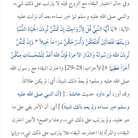
وفي حال اختيار البقاء مع الزوج فإنه لا يترتب على ذلك شيء،
والنبي صلى الله عليه وسلم لما خير نساءه بعد أن نزلت عليه
الآية:
يَا أَيُّهَا النَّبِيُّ قُلْ لِأَزْوَاجِكَ إِنْ كُنْتُنَّ تُرِدْنَ الْحَيَاةَ الدُّنْيَا
وَزِينَتَهَا فَتَعَالَيْنَ أُمَتِّعْكُنَّ وَأُسَرِّحْكُنَّ سَرَاحَاً جَمِيلَاً
*
وَإِنْ كُنْتُنَّ
تُرِدْنَ اللَّهَ وَرَسُولَهُ وَالدَّارَ الآخِرَةَ فَإِنَّ اللَّهَ أَعَدَّ لِلْمُحْسِنَاتِ مِنْكُنَّ
أَجْرَاً عَظِيمَاً
[الأحزاب:28-29] واخترن البقاء مع رسول الله
صلى الله عليه وسلم؛ لم يعدّ ذلك شيئاً، أي: لم يكن طلاقاً.
وقد أورد
أبو داود
حديث
عائشة
: [ (
أن النبي صلى الله عليه
وسلم خير نساءه ولم يعد ذلك شيئاً
) ] أي: أن الأمر بقي على ما
هو عليه، ولم يترتب على ذلك شيء، وهذا واضح؛ لأنهن اخترن
البقاء، والمرأة إذا اختارت البقاء فلا يترتب على ذلك شيء، وإنما