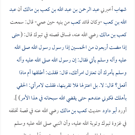
شهاب
أخبرني
عبد الرحمن بن عبد الله بن كعب بن مالك
أن
عبد
الله بن كعب
-وكان قائد
كعب
من بنيه حين عمي- قال: سمعت
كعب بن مالك
رضي الله عنه، فساق قصته في تبوك قال: (
حتى
إذا مضت أربعون من الخمسين إذا رسول رسول الله صلى الله
عليه وآله وسلم يأتي فقال: إن رسول الله صلى الله عليه وآله
وسلم يأمرك أن تعتزل امرأتك، قال: فقلت: أطلقها أم ماذا
أفعل؟ قال: لا. بل اعتزلها فلا تقربنها، فقلت لامرأتي: الحقي
بأهلك فكوني عندهم حتى يقضي الله سبحانه في هذا الأمر
) ].
أورد
أبو داود
حديث
كعب بن مالك
رضي الله عنه في قصة تخلفه
في غزوة تبوك وتوبة الله عليه، وأن النبي صلى الله عليه وسلم