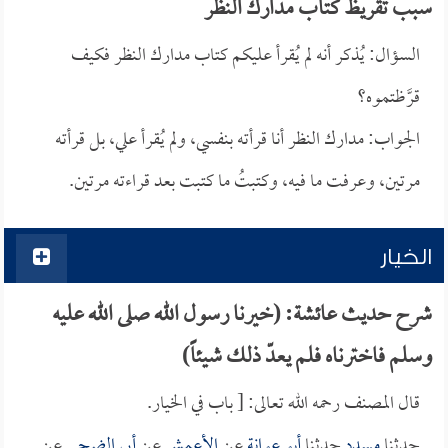
سبب تقريظ كتاب مدارك النظر
السؤال: يُذكر أنه لم يُقرأ عليكم كتاب مدارك النظر فكيف
قرَّظتموه؟
الجواب: مدارك النظر أنا قرأته بنفسي، ولم يُقرأ علي، بل قرأته
مرتين، وعرفت ما فيه، وكتبتُ ما كتبت بعد قراءته مرتين.
الخيار
شرح حديث عائشة: (خيرنا رسول الله صلى الله عليه
وسلم فاخترناه فلم يعدّ ذلك شيئاً)
قال المصنف رحمه الله تعالى: [ باب في الخيار.
حدثنا
مسدد
حدثنا
أبو عوانة
عن
الأعمش
عن
أبي الضحى
عن