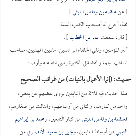
[ عن
علقمة بن وقاص الليثي
].
ثقة، أخرج له أصحاب الكتب الستة.
[ قال: سمعت
عمر بن الخطاب
] .
أمير المؤمنين، وثاني الخلفاء الراشدين الهاديين المهديين، صاحب
المناقب الجمة والفضائل الكثيرة رضي الله عنه وأرضاه.
حديث: (إنما الأعمال بالنيات) من غرائب الصحيح
هذا الحديث فيه ثلاثة من التابعين يروي بعضهم عن بعض،
واحد من كبارهم، والثاني من أوساطهم، والثالث من صغارهم،
فـ
علقمة بن وقاص الليثي
من كبار التابعين، و
محمد بن إبراهيم
التيمي
من أوساط التابعين، و
يحيى بن سعيد الأنصاري
من