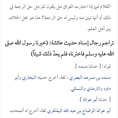
الكلام فيما إذا اختارت الفراق هل يكون للرجل حق الرجعة في
ذلك أو أنها تبين منه وليس له حق الرجعة؟ هذا هو محل الخلاف
بين أهل العلم.
تراجم رجال إسناد حديث عائشة: (خيرنا رسول الله صلى
الله عليه وسلم فاخترناه فلم يعدّ ذلك شيئاً)
قوله: [ حدثنا
مسدد
].
مسدد بن مسرهد البصري
، ثقة، أخرج حديثه
البخاري
و
أبو
داود
و
الترمذي
و
النسائي
.
[ حدثنا
أبو عوانة
].
أبو عوانة الوضاح بن عبد الله اليشكري
ثقة، أخرج له أصحاب