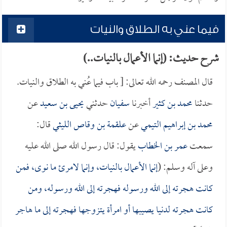
فيما عني به الطلاق والنيات
شرح حديث: (إنما الأعمال بالنيات..)
قال المصنف رحمه الله تعالى: [ باب فيما عُني به الطلاق والنيات.
حدثنا
محمد بن كثير
أخبرنا
سفيان
حدثني
يحيى بن سعيد
عن
محمد بن إبراهيم التيمي
عن
علقمة بن وقاص الليثي
قال:
سمعت
عمر بن الخطاب
يقول: قال رسول الله صلى الله عليه
وعلى آله وسلم: (
إنما الأعمال بالنيات، وإنما لامرئ ما نوى، فمن
كانت هجرته إلى الله ورسوله فهجرته إلى الله ورسوله، ومن
كانت هجرته لدنيا يصيبها أو امرأة يتزوجها فهجرته إلى ما هاجر