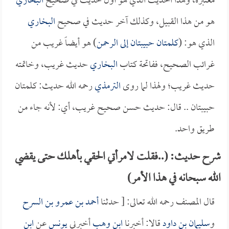
معتبرة، وهذا الحديث الذي هو أول حديث في صحيح
البخاري
هو من هذا القبيل، وكذلك آخر حديث في صحيح
البخاري
الذي هو: (
كلمتان حبيبتان إلى الرحمن
) هو أيضاً غريب من
غرائب الصحيح، ففاتحة كتاب
البخاري
حديث غريب، وخاتمته
حديث غريب؛ ولهذا لما روى
الترمذي
رحمه الله حديث: كلمتان
حبيبتان .. قال: حديث حسن صحيح غريب، أي: لأنه جاء من
طريق واحد.
شرح حديث: (..فقلت لامرأتي الحقي بأهلك حتى يقضي
الله سبحانه في هذا الأمر)
قال المصنف رحمه الله تعالى: [ حدثنا
أحمد بن عمرو بن السرح
و
سليمان بن داود
قالا: أخبرنا
ابن وهب
أخبرني
يونس
عن
ابن