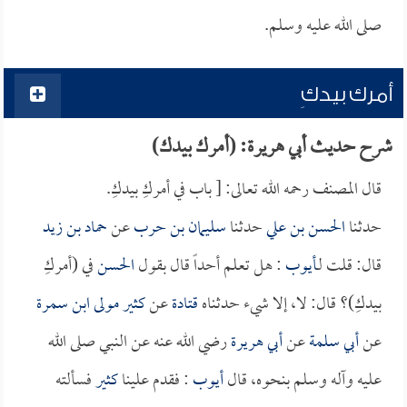
صلى الله عليه وسلم.
أمرك بيدكِ
شرح حديث أبي هريرة: (أمرك بيدك)
قال المصنف رحمه الله تعالى: [ باب في أمركِ بيدكِ.
حدثنا
الحسن بن علي
حدثنا
سليمان بن حرب
عن
حماد بن زيد
قال: قلت لـ
أيوب
: هل تعلم أحداً قال بقول
الحسن
في (أمركِ
بيدكِ)؟ قال: لا، إلا شيء حدثناه
قتادة
عن
كثير مولى ابن سمرة
عن
أبي سلمة
عن
أبي هريرة
رضي الله عنه عن النبي صلى الله
عليه وآله وسلم بنحوه، قال
أيوب
: فقدم علينا
كثير
فسألته