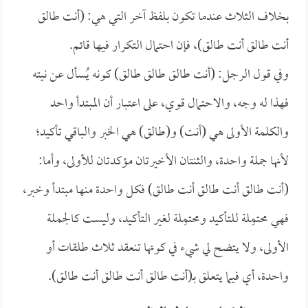
بخلاف الثلاث عندما تكون بلفظ آخر التي هي: (أنت طالق
أنت طالق أنت طالق)، فإن احتمال التكرار فيها قائم.
وفي قول الرجل: (أنت طالق طالق طالق) كونه يُسأل عن نيته
فهذا له وجه، والاحتمال قوي، على اعتبار أن المبتدأ واحد
والكلمة الأولى هي (أنت) و(طالق) هي الخبر والباقي تأكيد؛
لأنها جملة واحدة، والثنتان الأخيرتان مؤكدتان للأولى، وأما:
(أنت طالق أنت طالق أنت طالق) فكل واحدة منها مبتدأ وخبر،
فهي محتمِلة للتأكيد ومحتمِلة لغير التأكيد، وليست كالجملة
الأولى، ولا يتضح لي شيء في كونها تنعقد ثلاث طلقات أو
واحدة، أي فيما يتعلق بـ(أنت طالق أنت طالق أنت طالق).