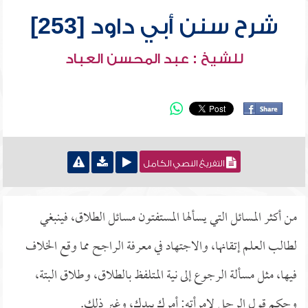
شرح سنن أبي داود [253]
للشيخ : عبد المحسن العباد
التفريغ النصي الكامل
من أكثر المسائل التي يسألها المستفتون مسائل الطلاق، فينبغي
لطالب العلم إتقانها، والاجتهاد في معرفة الراجح مما وقع الخلاف
فيها، مثل مسألة الرجوع إلى نية المتلفظ بالطلاق، وطلاق البتة،
وحكم قول الرجل لامرأته: أمرك بيدك، وغير ذلك.