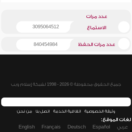
عدد مرات
3095064512
الاستماع
عدد مرات الحفظ
840454984
جميع الحقوق محفوظة © 2026 - 1998 لشبكة إسلام ويب
وثيقة الخصوصية
اتفاقية الخدمة
اتصل بنا
من نحن
لغات الموقع:
عربي
Español
Deutsch
Français
English