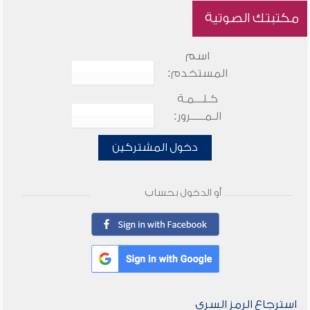
مكتبتك الصوتية
اسم
المستخدم:
كـلـــمـة
الـمـــــرور:
دخول المشتركين
أو الدخول بحساب
استرجاع الرمز السري