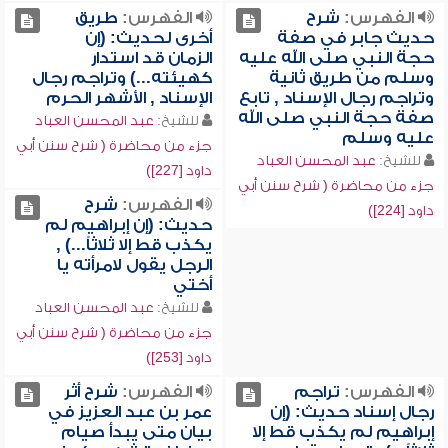
الفهرس:
شرح
الفهرس:
طريق
حديث جابر في صفة
أخرى لحديث: (إن
حجة النبي صلى الله عليه
الزمان قد استدار
وسلم من طريق ثانية
كهيئته...) وتراجم رجال
وتراجم رجال الإسناد , تابع
الإسناد , الأشهر الحرم
صفة حجة النبي صلى الله
للشيخ:
عبد المحسن العباد
عليه وسلم
جزء من محاضرة ( شرح سنن أبي
للشيخ:
عبد المحسن العباد
داود [227])
جزء من محاضرة ( شرح سنن أبي
الفهرس:
شرح
داود [224])
حديث: (إن إبراهيم لم
يكذب قط إلا ثلاثاً...) ,
الرجل يقول لامرأته يا
أختي
للشيخ:
عبد المحسن العباد
جزء من محاضرة ( شرح سنن أبي
داود [253])
الفهرس:
تراجم
الفهرس:
شرح أثر
رجال إسناد حديث: (إن
عمر بن عبد العزيز في
إبراهيم لم يكذب قط إلا
بيان متى يبدأ صيام