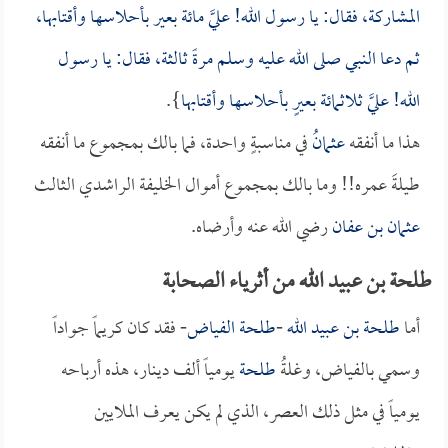
المشاركة، فقال: يا رسول الله! عليَّ مائة بعير بأحلاسها وأقتابها،
ثم دعا النبي صلى الله عليه وسلم مرةً ثالثة، فقال: يا رسول
الله! عليَّ ثلاثمائة بعيرٍ بأحلاسها وأقتابها
}.
هذا ما أنفقه
عثمان
ُ في مناسبةٍ واحدة، فما بالك بمجموع ما أنفقه
طيلةَ عمره!! وما بالك بمجموع أموال الخليفة الراشدي الثالث
عثمان بن عفان
رضي الله عنه وأرضاه.
طلحة بن عبيد الله من أثرياء الصحابة
أما
طلحة بن عبيد الله
-
طلحة الفياض
- فقد كان كريماً جواداً
وسمي بالفياض، وغلةُ
طلحة
يومياً ألف دينار، هذه أرباحه
يومياً في مثل ذلك العصر، الذي لم يكن يعرف الملايين