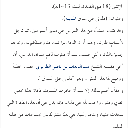
الإثنين (18 ذي القعدة، لسنة 1413هـ).
وعنوانه: (دلوني على سوق
المدينة
).
وقد كنت أعلنتُ عن هذا الدرس على مدى أسبوعين، ثم تأجل
لأسبابٍ طارئة، وهذا أوان الوفاء بما كنت قد وعدتكم به، ومما هو
جديرٌ بالذكر، أنني علمت بعد أن ذكرت لكم عنوان الدرس، أن
أخي فضيلة الشيخ
عبد الوهاب بن ناصر الطريري
خطب خطبةً
ووضع لها هذا العنوان وهو "دلوني على السوق".
وحقاً لم أعلم بذلك إلا بعد أن غادرت المسجد، فكان هذا محض
اتفاقٍ وقدر، والحمد لله على ذلك، فإنه يدل على أن هذه الفكرة التي
نتحدث عنها، وندعو إليها، هي همٌ مشترك بين مجموعات من طلبة
العلم.