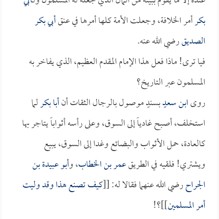
عنده إلا ما يقوم ببيته من المال الذي جعله له المسلمون ولـ
أبي
بكر
أمر الخلافة، وجعلت الأمة كلها أمرها في عنق
أبي بكر
الصديق
رضي الله عنه.
فيا ترى! ماذا فعل هذا الإمام المقدم العظيم، الذي يفاخر به
المسلمون عبر التاريخ؟
روى
ابن سعد
ٍ بسندٍ موصول بالرجال الثقات أن
أبا بكر
لما
استخلف، أصبح غادياً إلى السوق، وعلى رأسه أثواباً يتاجر بها
كالعادة، حمل الأثواب والبضائع وغدا إلى السوق، يبيع
ويشتري! فلقيه في الطريق
عمر بن الخطاب
، و
أبو عبيدة بن
الجراح
رضي الله عنهما فقالا له: [[
كيف تصنع هذا وقد وليت
أمر المسلمين
]]؟!