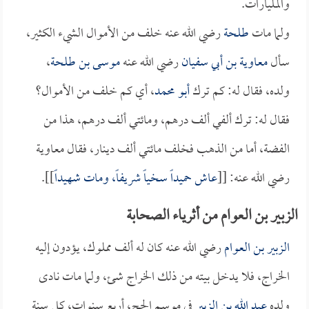
والمليارات.
ولما مات
طلحة
رضي الله عنه خلف من الأموال الشيء الكثير،
سأل
معاوية بن أبي سفيان
رضي الله عنه
موسى بن طلحة
،
ولده، فقال له: كم ترك
أبو محمد
، أي كم خلف من الأموال؟
فقال له: ترك ألفي ألف درهم، ومائتي ألف درهم، هذا من
الفضة، أما من الذهب فخلف مائتي ألف دينار، فقال معاوية
رضي الله عنه: [[
عاش حميداً سخياً شريفاً، ومات شهيداً
]].
الزبير بن العوام من أثرياء الصحابة
الزبير بن العوام
رضي الله عنه كان له ألف مملوك، يؤدون إليه
الخراج، فلا يدخل بيته من ذلك الخراج شئ، ولما مات نادى
ولده
عبد الله بن الزبير
في موسم الحج، أربع سنوات، كل سنةٍ