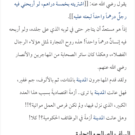
يقول رضي الله عنه: [[
اشتريته بخمسة دراهم، لو أربحني فيه
رجلٌ درهماً واحداً لبعته عليه
]].
إذاً هو مستعدٌ أن يتاجر حتى في ثوبه الذي على جلده، ولو أربحه
فيه إنسانٌ درهماً واحداً! هذه روح التجارة لمثل هؤلاء الرجال
الفضلاء، وهكذا كان سائر الصحابة من المهاجرين والأنصار
رضي الله عنهم.
ولقد قدم المهاجرون
المدينة
بالمئات، ثم بالألوف، جم غفير،
فهل عانت
المدينة
يا ترى.. أزمةً اقتصاديةً بسبب هذا العدد
الكبير، الذي نـزل فيها، ولم تكن فرص العمل مواتية؟!!
وهل عانت
المدينة
أزمةً في الوظائف الحكومية؟! كلا!
السلف الصالح والتجارة