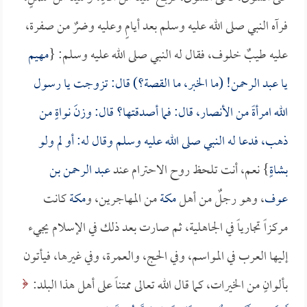
فرآه النبي صلى الله عليه وسلم بعد أيامٍ وعليه وضرٌ من صفرة،
عليه طيبٌ خلوف، فقال له النبي صلى الله عليه وسلم: {
مهيم
يا
عبد الرحمن
! (ما الخبر، ما القصة؟) قال: تزوجت يا رسول
الله امرأةً من الأنصار، قال: فما أصدقتها؟ قال: وزنَ نواةٍ من
ذهب، فدعا له النبي صلى الله عليه وسلم وقال له: أو لم ولو
بشاةٍ
} نعم، أنت تلحظ روح الاحترام عند
عبد الرحمن بن
عوف
، وهو رجلٌ من أهل
مكة
من المهاجرين، و
مكة
كانت
مركزاً تجارياً في الجاهلية، ثم صارت بعد ذلك في الإسلام يجيء
إليها العرب في المواسم، وفي الحج، والعمرة، وفي غيرها، فيأتون
بألوانٍ من الخيرات، كما قال الله تعالى ممتناً على أهل هذا البلد: