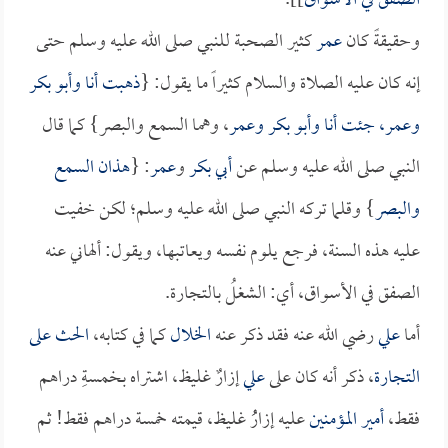
الصفقُ في الأسواق
]].
وحقيقةً كان
عمر
كثير الصحبة للنبي صلى الله عليه وسلم حتى
إنه كان عليه الصلاة والسلام كثيراً ما يقول: {
ذهبت أنا و
أبو بكر
و
عمر
، جئت أنا و
أبو بكر
و
عمر
، وهما السمع والبصر} كما قال
النبي صلى الله عليه وسلم عن
أبي بكر
و
عمر
: {
هذان السمع
والبصر
} وقلما تركه النبي صلى الله عليه وسلم؛ لكن خفيت
عليه هذه السنة، فرجع يلوم نفسه ويعاتبها، ويقول: ألهاني عنه
الصفق في الأسواق، أي: الشغلُ بالتجارة.
أما
علي
رضي الله عنه فقد ذكر عنه
الخلال
كما في كتابه،
الحث على
التجارة
، ذكر أنه كان على
علي
إزارٌ غليظ، اشتراه بخمسةِ دراهم
فقط،
أمير المؤمنين
عليه إزارُُ غليظ، قيمته خمسة دراهم فقط! ثم