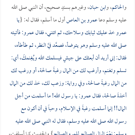
و
الحاكم
، و
ابن حبان
، وغيرهم بسندٍ صحيح، أن النبي صلى الله
عليه وسلم دعا
عمرو بن العاص
أول ما أسلم، فقال له: {
يا
عمرو
خذ عليك ثيابك وسلاحك، ثم ائتني، فقال
عمرو
: فأتيته
صلى الله عليه وسلم وهو يتوضأ، فصعَّد فيَّ النظر، ثم طأطأه،
فقال: إني أريد أن أبعثك على جيشٍ فيسلمك الله ويُغِنمكَ، أي:
تسلم وتغنم، وأرغب لك من المال رغبةً صالحة، أو ورغب لك
من المال رغبةً صالحة، وفي رواية: وزعب لك، خذ لك من المال
أخذةً صالحة، فقال
عمرو
: يا رسول الله! ما أسلمت من أجل
المال!! إنما أسلمت رغبةً في الإسلام، وحباً في أن أكون مع
رسول الله صلى الله عليه وسلم، فقال له النبي صلى الله عليه
وسلم: نِعْمَ المال الصالح للمرء الصالح
} والحديث كما أسلفت،