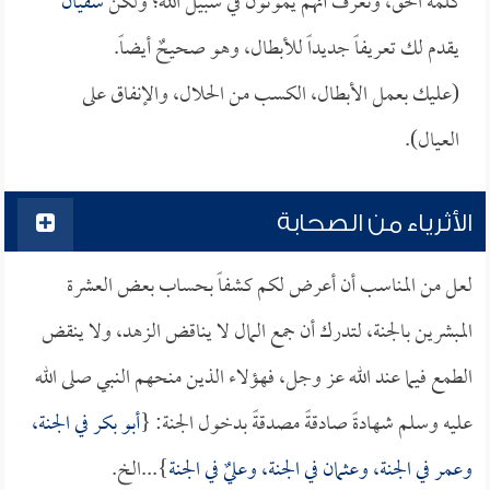
كلمة الحق، ونعرف أنهم يموتون في سبيل الله؛ ولكن
سفيان
يقدم لك تعريفاً جديداً للأبطال، وهو صحيحٌ أيضاً.
(عليك بعمل الأبطال، الكسب من الحلال، والإنفاق على
العيال).
الأثرياء من الصحابة
لعل من المناسب أن أعرض لكم كشفاً بحساب بعض العشرة
المبشرين بالجنة، لتدرك أن جمع المال لا يناقض الزهد، ولا ينقض
الطمع فيما عند الله عز وجل، فهؤلاء الذين منحهم النبي صلى الله
عليه وسلم شهادةً صادقةً مصدقةً بدخول الجنة: {
أبو بكر
في الجنة،
و
عمر
في الجنة، و
عثمان
في الجنة، و
علي
ٌ في الجنة
}...الخ.