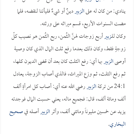
ينادي: من كان له على
الزبير
دينٌ أو شيءٌ فليأتنا لنقضه، فلما
مضت السنوات الأربع، قسم ميراثه على ورثته.
وكان للـ
زبير
أربع زوجات لهنَّ الثُمن، ربع الثُمن هو نصيب كلّ
زوجةٍ فقط، وكان ذلك بعدما رفع ثلث المال الذي كان وصية
أوصى
الزبير
بها أي: رفع الثلث كان بعد أن قضى الديون كلها،
ثم رفع الثلث، ثم وزع الميراث، فالذي أصاب الزوجة، يعادل
24:1 من تركة
الزبير
رضي الله عنه أي: أصاب كل امرأةٍ ألف
ألف ومائة ألف، قال: فجميع ماله، يعني حسبت المال فوجدته
يزيد عن خمسين مليوناً ومائتي ألف، وأثر
الزبير
أصله في
صحيح
البخاري
.