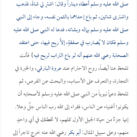
صلى الله عليه وسلم أعطاه ديناراً وقال: اشترِ لي شاةً، فذهب
واشترى شاتين، ثم باع إحداهما بالثمن نفسه، وجاء إلى النبي
صلى الله عليه وسلم بماله وبشاته، فدعا له النبي صلى الله عليه
وسلم فكان لا يُضارب في صفقةٍ، إلاَّ ربِح فيها، حتى اعتقد
الصحابة رضي الله عنهم أنه لو باع التراب لربح فيه
} فأنت
تلحظ هنا أيضاً، روح الاحترام عند
عروة البارقي
، والخبرة في
التجارة، والتعرف على الأسباب، والبحث عن الفرص، ثم
تلحظ دعماً نبوياً من النبي صلى الله عليه وسلم لأصحابه أن
يكونوا أغنياء عن الناس، فقراء إلى الله رب الناس جلَّ وعلا.
إنها جزءٌ من حياة الجيل الأول كلهم، لا تخطئك في أي واحدٍ
منهم، وعلى سبيل المثال:
أبو بكر
رضي الله عنه خرج تاجراً إلى