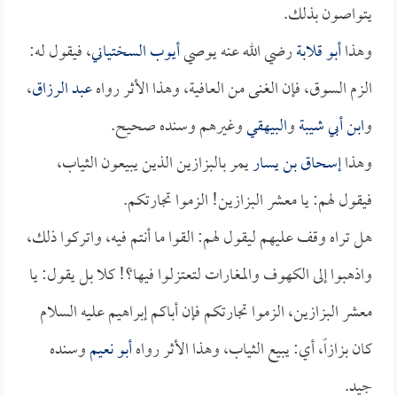
يتواصون بذلك.
وهذا
أبو قلابة
رضي الله عنه يوصي
أيوب السختياني
، فيقول له:
الزم السوق، فإن الغنى من العافية، وهذا الأثر رواه
عبد الرزاق
،
و
ابن أبي شيبة
و
البيهقي
وغيرهم وسنده صحيح.
وهذا
إسحاق بن يسار
يمر بالبزازين الذين يبيعون الثياب،
فيقول لهم: يا معشر البزازين! الزموا تجارتكم.
هل تراه وقف عليهم ليقول لهم: القوا ما أنتم فيه، واتركوا ذلك،
واذهبوا إلى الكهوف والمغارات لتعتزلوا فيها؟! كلا بل يقول: يا
معشر البزازين، الزموا تجارتكم فإن أباكم إبراهيم عليه السلام
كان بزازاً، أي: يبيع الثياب، وهذا الأثر رواه
أبو نعيم
وسنده
جيد.