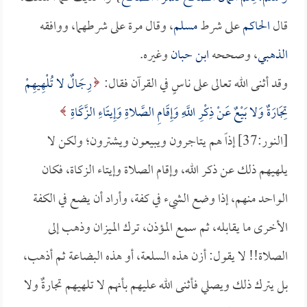
قال
الحاكم
على شرط
مسلم
، وقال مرة على شرطهما، ووافقه
الذهبي
، وصححه
ابن حبان
وغيره.
وقد أثنى الله تعالى على ناسٍ في القرآن فقال:
رِجَالٌ لا تُلْهِيهِمْ
تِجَارَةٌ وَلا بَيْعٌ عَنْ ذِكْرِ اللَّهِ وَإِقَامِ الصَّلاةِ وَإِيتَاءِ الزَّكَاةِ
[النور:37] إذاً هم يتاجرون ويبيعون ويشترون؛ ولكن لا
يلهيهم ذلك عن ذكر الله، وإقام الصلاة وإيتاء الزكاة، فكان
الواحد منهم، إذا وضع الشيء في كفة، وأراد أن يضع في الكفة
الأخرى ما يقابله، ثم سمع المؤذن، ترك الميزان وذهب إلى
الصلاة!! لا يقول: أزن هذه السلعة، أو هذه البضاعة ثم أذهب،
بل يترك ذلك ويصلي فأثنى الله عليهم بأنهم لا تلهيهم تجارةٌ ولا