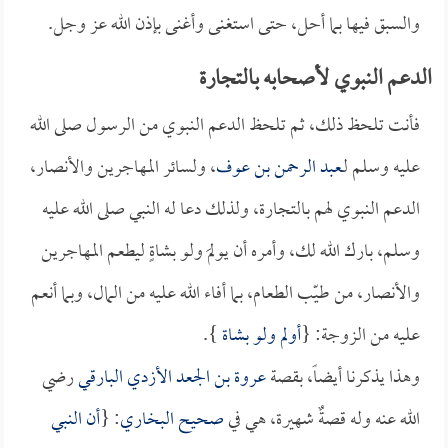
والسبق فيها بما أحل، حتى استغنى وأغنى بإذن الله عز وجل.
الدعم النبوي لأصحابه بالتجارة
فأنت تلحظ ذلك، ثم تلحظ الدعم النبوي من الرسول صلى الله
عليه وسلم لـ
عبد الرحمن بن عوف
، ولسائر المهاجرين والأنصار،
الدعم النبوي لهم بالتجارة، ولذلك دعا له النبي صلى الله عليه
وسلم، بارك الله لك، وأمره أن يولمَ ولو بشاةٍ ليطعم المهاجرين
والأنصار، من طيّب الطعام، بما أفاء الله عليه من المال، وبما أنعم
عليه من الزوجة: {
أولم ولو بشاة
}.
وهذا يذكرنا أيضاً، بقصة
عروة بن الجعد الأزدي البارقي
رضي
الله عنه وله قصةٌ شهيرة، هي في
صحيح البخاري
: {
أن النبي