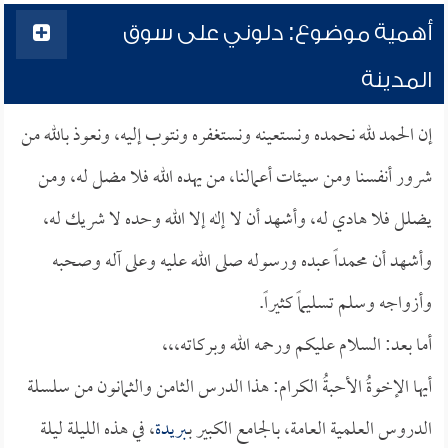
أهمية موضوع: دلوني على سوق
المدينة
إن الحمد لله نحمده ونستعينه ونستغفره ونتوب إليه، ونعوذ بالله من
شرور أنفسنا ومن سيئات أعمالنا، من يهده الله فلا مضل له، ومن
يضلل فلا هادي له، وأشهد أن لا إله إلا الله وحده لا شريك له،
وأشهد أن محمداً عبده ورسوله صلى الله عليه وعلى آله وصحبه
وأزواجه وسلم تسليماً كثيراً.
أما بعد: السلام عليكم ورحمه الله وبركاته،،،
أيها الإخوةُ الأحبةُ الكرام: هذا الدرس الثامن والثمانون من سلسلة
الدروس العلمية العامة، بالجامع الكبير بـ
بريدة
، في هذه الليلة ليلة