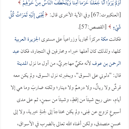
أَوَلَمْ يَرَوْا أَنَّا جَعَلْنَا حَرَماً آمِناً وَيُتَخَطَّفُ النَّاسُ مِنْ حَوْلِهِمْ
[العنكبوت:67] وفي الآية الأخرى قال:
يُجْبَى إِلَيْهِ ثَمَرَاتُ كُلِّ
شَيْءٍ
[القصص:57].
فكانت
مكة
مركزاً تجارياً وزراعياً على مستوى
الجزيرة العربية
كلها، ولذلك كان أهلها خبراء ومحترفين في التجارة، فكان
عبد
الرحمن بن عوف
لأنه مكيٌ مهاجريٌ، من أول ما نـزل
المدينة
قال: "دلوني على السوق"، وبخبرته نـزل السوق، ولم يكن معه
قرشٌ ولا ريالٌ، ولا درهمٌ ولا دينار؛ ولكنه ضاربَ وما هي إلا
أيام، حتى ربح شيئاً من إقطٍ، وشيئاً من سمنٍ، ثم على مدى
أسبوعٍ تزوج عن غِنى، ولم يكن محتاجاً إلى لجنةٍ خيرية، ولا إلى
محسنٍ متصدق، ولكن أغناه الله تعالى بالضرب في الأسواق،