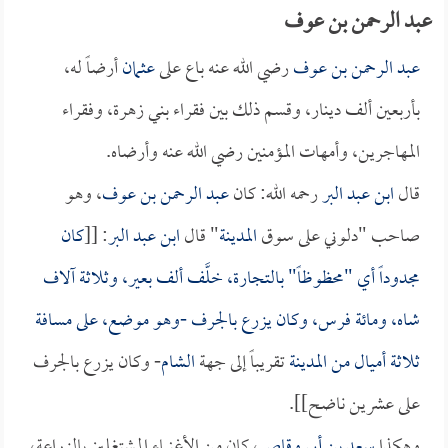
عبد الرحمن بن عوف
عبد الرحمن بن عوف
رضي الله عنه باع على
عثمان
أرضاً له،
بأربعين ألف دينار، وقسم ذلك بين فقراء بني زهرة، وفقراء
المهاجرين، وأمهات المؤمنين رضي الله عنه وأرضاه.
قال
ابن عبد البر
رحمه الله: كان
عبد الرحمن بن عوف
، وهو
صاحب "دلوني على سوق
المدينة
" قال
ابن عبد البر
: [[
كان
مجدوداً أي "محظوظاً" بالتجارة، خلَّف ألف بعير، وثلاثة آلاف
شاه، ومائة فرس، وكان يزرع بالجرف -وهو موضع، على مسافة
ثلاثة أميال من
المدينة
تقريباً إلى جهة
الشام
- وكان يزرع بالجرف
على عشرين ناضح]].
وهكذا
سعد بن أبي وقاص
، كان من الأغنياء المشتغلين بالزراعة،