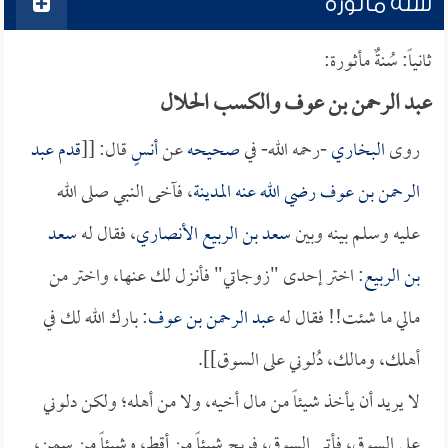
سُنةً مأثورة
ثانياً: سُنةٌ مأثورة:
عبد الرحمن بن عوف والكسب الحلال
روى
البخاري
-رحمه الله- في
صحيحه
عن
أنسٍ
قال: [[
قدم
عبد
الرحمن بن عوف
رضي الله عنه
المدينة
، فآخى النبي صلى الله
عليه وسلم بينه وبين
سعد بن الربيع الأنصاري
، فقال له
سعد
بن الربيع
: اختر إحدى "زوجاتي" فأنـزل لك عنها، واختر من
مالي ما شئت!! فقال له
عبد الرحمن بن عوف
: بارك الله لك في
أهلك، ومالك، دُلوني على السوق]].
لا يريد أن يأخذ شيئاً من مال أخيه، ولا من أهله؛ ولكن دلوني
على السوق، فأتى السوق، فربح شيئاً من أقطٍ، وشيئاً من سمنٍ،