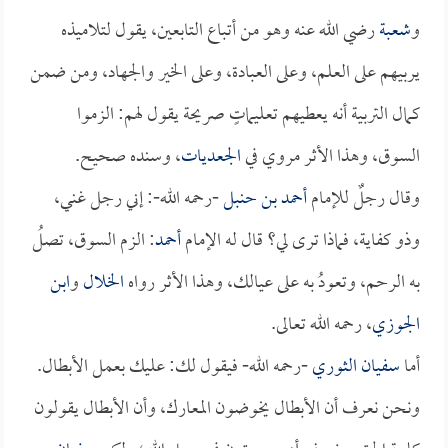
و
شعبة
رضي الله عنه وهو من أتباع التابعين، يقول لتلاميذه
يربيهم على العلم، وعلى العبادة، وعلى الخير والجهاد، ومن ضمن
كمال التربية أنه يعطيهم تعليماتٍ صريحة يقول لهم: الزموا
السوق، وهذا الأثر مروي في
الجعديات
، وسنده صحيح.
وقال رجلٌ للإمام
أحمد بن حنبل
-رحمه الله-: إني رجل غني،
وذو كفاية، فماذا ترى لي؟ قال له الإمام
أحمد
: الزم السوق، تصلُ
به الرحم، وتعودُ به على عيالك، وهذا الأثر رواه
الخلال
و
ابن
الجوزي
، رحمه الله تعالى.
أما
سفيان الثوري
-رحمه الله- فيقول لك: عليك بعمل الأبطال.
ونحن نعرف أن الأبطال يخوضون المعارك، وأن الأبطال يقولون