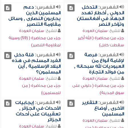
الفهرس:
التدخل
الفهرس:
دعم
الدولي , أخطار تهدد
المسلمين الذين
الجهاد في أفغانستان
يحاربون النصارى , وسائل
وتؤخر النصر
مقاومة التنصير
للشيخ:
سلمان العودة
للشيخ:
سلمان العودة
جزء من محاضرة ( الله أكبر
جزء من محاضرة ( (59) وسيلة
سقطت كابل)
لمقاومة التنصير)
الفهرس:
فرصة
الفهرس:
قلة دخل
لإقامة أنواع من
الفرد المسلم في هذه
العبوديات لله سبحانه ,
البلاد الإسلامية , أين
من فوائد التجارة
المسلمون؟
للشيخ:
سلمان العودة
للشيخ:
سلمان العودة
جزء من محاضرة ( دلوني على
جزء من محاضرة ( من
سوق المدينة)
للمسلمين)
الفهرس:
التقارير
الفهرس:
إيجابيات
الأخرى , أوضاع
الأحداث في الجزائر ,
المسلمين
تعقيبات على أحداث
الجزائر
للشيخ:
سلمان العودة
للشيخ:
سلمان العودة
جزء من محاضرة ( من