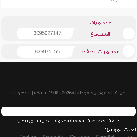
عدد مرات
3095027147
الاستماع
عدد مرات الحفظ
839975155
جميع الحقوق محفوظة © 2026 - 1998 لشبكة إسلام ويب
وثيقة الخصوصية
اتفاقية الخدمة
اتصل بنا
من نحن
لغات الموقع: