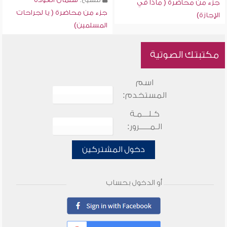
جزء من محاضرة ( ماذا في
جزء من محاضرة ( يا لجراحات
الإجازة)
المسلمين)
مكتبتك الصوتية
اسم
المستخدم:
كـلـــمـة
الـمـــــرور:
دخول المشتركين
أو الدخول بحساب