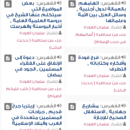
الفهرس:
اتهامهم
الفهرس:
بعض
بالعمالة لدول أجنبية ,
المواضيع التي
وسائل العزل بين الأمة
سيتكلم عنها الشيخ في
وعلمائها
دروسه العلمية العامة ,
أخبار البوسنة والهرسك
للشيخ:
سلمان العودة
للشيخ:
سلمان العودة
جزء من محاضرة ( أساليبهم
جزء من محاضرة ( حديث
في حرب الإسلام)
الركب)
الفهرس:
فرج فودة
الفهرس:
دعوة إلى
وأفكاره وكتاباته ,
الإنفاق على الفقراء
التطرف
المسلمين , الجود في
رمضان
للشيخ:
سلمان العودة
للشيخ:
سلمان العودة
جزء من محاضرة ( حديث
جزء من محاضرة ( كتب عليكم
الركب)
الصيام)
الفهرس:
مشاريع
الفهرس:
إريتريا جرحٌ
جهادية , الاستغلال
قديم , جراحات
الصحيح للإجازة
المسلمين متعددة في
الغرب والبلاد الإسلامية
للشيخ:
سلمان العودة
للشيخ:
سلمان العودة