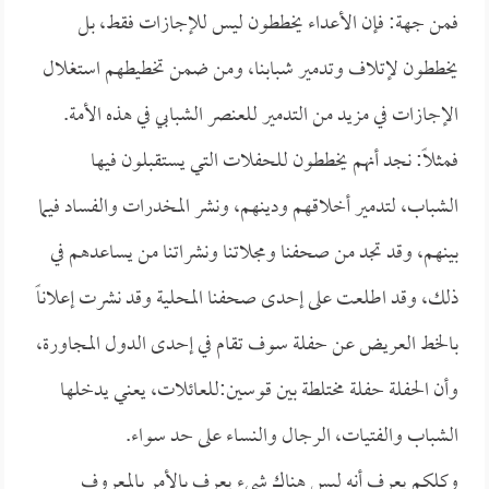
فمن جهة: فإن الأعداء يخططون ليس للإجازات فقط، بل
يخططون لإتلاف وتدمير شبابنا، ومن ضمن تخطيطهم استغلال
الإجازات في مزيد من التدمير للعنصر الشبابي في هذه الأمة.
فمثلاً: نجد أنهم يخططون للحفلات التي يستقبلون فيها
الشباب، لتدمير أخلاقهم ودينهم، ونشر المخدرات والفساد فيما
بينهم، وقد تجد من صحفنا ومجلاتنا ونشراتنا من يساعدهم في
ذلك، وقد اطلعت على إحدى صحفنا المحلية وقد نشرت إعلاناً
بالخط العريض عن حفلة سوف تقام في إحدى الدول المجاورة،
وأن الحفلة حفلة مختلطة بين قوسين:للعائلات، يعني يدخلها
الشباب والفتيات، الرجال والنساء على حد سواء.
وكلكم يعرف أنه ليس هناك شيء يعرف بالأمر بالمعروف