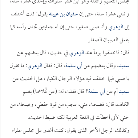
مجلس التعليم والفقه وهو ابن عشر سنوات وإحدى عشرة سنة،
واثنتي عشرة سنة، حتى إن
سفيان بن عيينة
يقول: كنت أختلف
إلى
الزهري
وأنا صبي صغير، حتى إن له جعابتين تجدل رأسه كما
يفعل الصبيان الصغار.
قال: فاختلفوا يوماً عند
الزهري
في حديث، قال بعضهم عن
سعيد
، وقال بعضهم عن
أبي سلمة
، قال: فقال
الزهري
: ما تقول
يا صبي فيما اختلف فيه هؤلاء الرجال الكبار، هل الحديث عن
سعيد
أم عن
أبي سلمة
؟ قال فقلت له: (عن كُلاهما) بضم
الكاف، قال: فضحك مني، عجب من قوة حفظي، وضحك من
لحني لأني أخطأت في اللغة العربية لكنه ضبط الحديث.
وكذلك الرجل الآخر الذي يقول: كنت أغدو على مجلس علماء