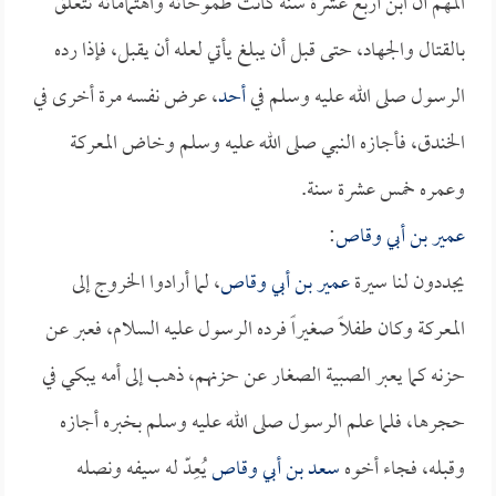
المهم أن ابن أربع عشرة سنة كانت طموحاته واهتماماته تتعلق
بالقتال والجهاد، حتى قبل أن يبلغ يأتي لعله أن يقبل، فإذا رده
الرسول صلى الله عليه وسلم في
أحد
، عرض نفسه مرة أخرى في
الخندق، فأجازه النبي صلى الله عليه وسلم وخاض المعركة
وعمره خمس عشرة سنة.
عمير بن أبي وقاص
:
يجددون لنا سيرة
عمير بن أبي وقاص
، لما أرادوا الخروج إلى
المعركة وكان طفلاً صغيراً فرده الرسول عليه السلام، فعبر عن
حزنه كما يعبر الصبية الصغار عن حزنهم، ذهب إلى أمه يبكي في
حجرها، فلما علم الرسول صلى الله عليه وسلم بخبره أجازه
وقبله، فجاء أخوه
سعد بن أبي وقاص
يُعِدّ له سيفه ونصله