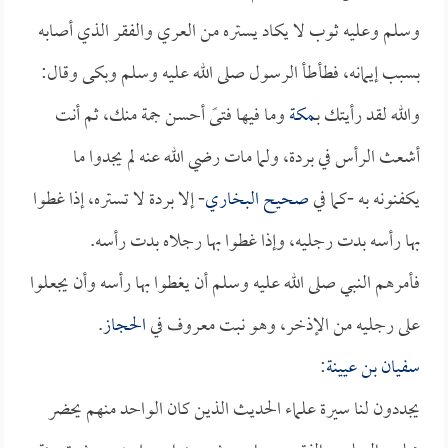
وسلم وعليه ثوب لا يكاد يستره من العري والفقر الذي أصابه
بسبب إيمانه، فطأطأ الرسول صلى الله عليه وسلم وبكى وقال:
والله لقد رأيتك بـ
مكة
وما فيها فتىً أحسن جمة منك، ثم أنت
أشعث الرأس في بردة، ولما مات رضي الله عنه لم يجدوا ما
يكفنونه به -كما في
صحيح البخاري
- إلا بردة لا تستره، إذا غطوا
بها رأسه بدت رجليه، وإذا غطوا بها رجلاه بدت رأسه.
فأمرهم النبي صلى الله عليه وسلم أن يغطوا بها رأسه وأن يجعلوا
على رجليه من الإذخر، وهو نبت معروف في
الحجاز
.
سفيان بن عيينة
:
يجددون لنا سيرة علماء الحديث الذين كان الواحد منهم يحضر