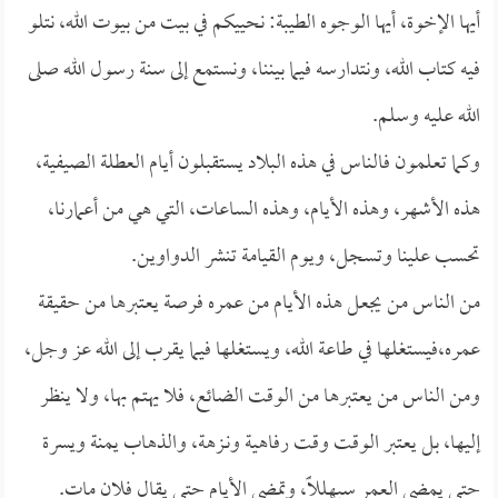
أيها الإخوة، أيها الوجوه الطيبة: نحييكم في بيت من بيوت الله، نتلو
فيه كتاب الله، ونتدارسه فيما بيننا، ونستمع إلى سنة رسول الله صلى
الله عليه وسلم.
وكما تعلمون فالناس في هذه البلاد يستقبلون أيام العطلة الصيفية،
هذه الأشهر، وهذه الأيام، وهذه الساعات، التي هي من أعمارنا،
تحسب علينا وتسجل، ويوم القيامة تنشر الدواوين.
من الناس من يجعل هذه الأيام من عمره فرصة يعتبرها من حقيقة
عمره،فيستغلها في طاعة الله، ويستغلها فيما يقرب إلى الله عز وجل،
ومن الناس من يعتبرها من الوقت الضائع، فلا يهتم بها، ولا ينظر
إليها، بل يعتبر الوقت وقت رفاهية ونـزهة، والذهاب يمنة ويسرة
حتى يمضي العمر سبهللاًً، وتمضي الأيام حتى يقال فلان مات.