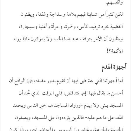
وأنفسهم.
لكن كثيراً من شبابنا فيهم بلاهة وسذاجة وغفلة، ويظنون
القضية مجرد ترفيه، كأس، وخمرة، وامرأة وأغنية وسيجارة،
ويظنون أن الأمر يتوقف عند هذا الحد، ولا يدركون ماذا وراء
الأكمة؟!
أجهزة الهدم
أما أجهزتنا التي يفترض فيها أن تقوم بدور مضاد، فإن الواقع أن
أحسن ما يقال فيها: إنها تتناقض، ففي الوقت الذي تجد أن
المسجد يبني ولا يهدم -ورواد المساجد هم خير الناس وبحمد
الله، على ما هم عليه- فالذين يترددون على المسجد، ويصلون
الجمعة والجماعة، ويحضرون الدروس والمحاضرات، ويشاركون