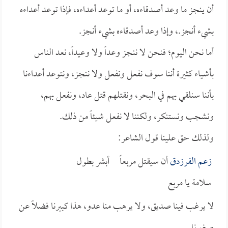
أن ينجز ما وعد أصدقاءه، أو ما توعد أعداءه، فإذا توعد أعداءه
بشيء أنجز.، وإذا وعد أصدقاءه بشيء أنجز.
أما نحن اليوم؛ فنحن لا ننجز وعداً ولا وعيداً، نعد الناس
بأشياء كثيرة أننا سوف نفعل ونفعل ولا ننجز، ونتوعد أعداءنا
بأننا سنلقي بهم في البحر، ونقتلهم قتل عاد، ونفعل بهم،
ونشجب ونستنكر، ولكننا لا نفعل شيئاً من ذلك.
ولذلك حق علينا قول الشاعر:
زعم
الفرزدق
أن سيقتل مربعاً أبشر بطول
سلامة يا مربع
لا يرغب فينا صديق، ولا يرهب منا عدو، هذا كبيرنا فضلاً عن