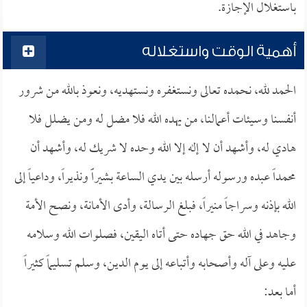
باستغلال الإجازة.
أهمية الوقت واستغلاله
الحمد لله، نحمده تعالى ونستغفره ونستهديه، ونعوذ بالله من شرور
أنفسنا وسيئات أعمالنا، من يهده الله فلا مضل له ومن يضلل فلا
هادي له، وأشهد أن لا إله إلا الله وحده لا شريك له، وأشهد أن
محمداً عبده ورسوله أرسله بين يدي الساعة بشيراًً ونذيراً، وداعياً إلى
الله بإذنه وسراجاً منيراً، فبلغ الرسالة، وأدى الأمانة، ونصح الأمة
وجاهد في الله حق جهاده حتى أتاه اليقين، فصلوات الله وسلامه
عليه وعلى آله وأصحابه وأتباعه إلى يوم الدين، وسلم تسليماً كثيراً
أما بعد: