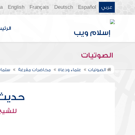
عربي
Español
Deutsch
Français
English
ia
الرئي
الصوتيات
الصوتيات
علماء ودعاة
محاضرات مفرغة
سلمان
حديث 
للشيخ 