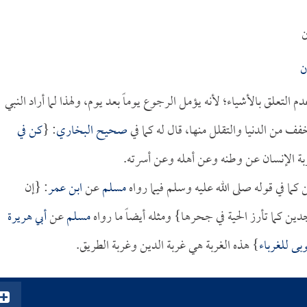
ن
ن
التعلق بالأشياء؛ لأنه يؤمل الرجوع يوماً بعد يوم، ولهذا لما أراد النبي
فف من الدنيا والتقلل منها، قال له كما في
صحيح البخاري
: {
كن في
غربة الإنسان عن وطنه وعن أهله وعن أسرته.
ن كما في قوله صلى الله عليه وسلم فيما رواه
مسلم
عن
ابن عمر
: {إن
سجدين كما تأرز الحية في جحرها} ومثله أيضاً ما رواه
مسلم
عن
أبي هريرة
وبى للغرباء
} هذه الغربة هي غربة الدين وغربة الطريق.