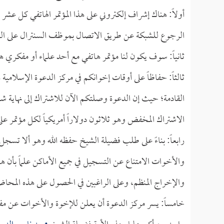
أولاً: هناك إشراف إلكتروني على هذا المؤتمر الهاتفي كل عش
الرجوع للشبكة عن طريق الاتصال بموظف السنترال على الرقم
ثانياً: سوف يكون لنا مؤتمر هاتفي مع أحد علماء أو مفكري 
ثالثاً: حفاظاً على أوقات إخوانكم في مركز الدعوة الإسلامية هن
القادمة؛ حيث إن الدعوة وصلتكم الآن للاشتراك إلى نهاية شهر 
الاشتراك المخفض وهو ثلاثون دولاراً أمريكياً لكل مؤتمر على العنوان
رابعاً: بناءً على طلب فضيلة الشيخ حفظه الله وهو ألا تسج
والأخوات الامتناع عن التسجيل في جميع الأماكن علماً بأن
والإخراج المنظم، وعلى الراغبين في الحصول على هذه المحاضر
خامساً: يسر مركز الدعوة أن يعلن للإخوة والأخوات عن مفاج