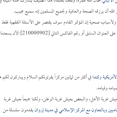
الألباني
أطال الله عمره، ونفعنا بعلمه، هذا الضيف يشاركنا هذه الليلة في
و الله أن يرزقه الصحة والعافية ولجميع المسلمين إنه سميع مجيب.
ولأسباب صحية إن المؤتمر القادم سوف يقتصر على الأسئلة الفقهية فقط
التي تهم المسلمين أرجو إرسال أسئلتكم ابتداء من هذه الليلة على العنوان السابق أو رقم الفاكس التالي [00902
لأمريكية
و
كندا
في أكثر من ثمانين مركزاً يقرئونكم السلام ويباركون لكم ه
يامه وقيامه.
ا يعيش غربة الأهل، والبعض يعيش غربة الوطن، ولكنا جميعاً نعيش غربة
مبين
وبالتعاون مع المركز الإسلامي في مدينة
إروان
يقدمون سلسلة من