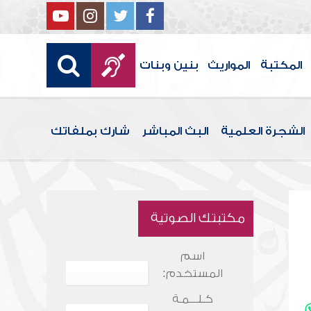
المكتبة
المواريث
بنين وبنات
الشجرة العلمية
البث المباشر
شارك بملفاتك
مكتبتك الصوتية
اسم
المستخدم:
كـلـــمـة