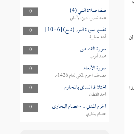
صفة صلاة النبي (4)
0
محمد ناصر الدين الألباني
تفسير سورة النور (تابع) [6 - 10]
0
2100] الآن يسعدنا أن
أحمد حطيبة
سورة القصص
0
محمد أيوب
سورة الأنعام
0
مصحف الحرم المكي لعام 1426هـ
اختلاط السائق بالمحارم
ذا
0
أحمد القطان
الحرم المدني 1 - عصام البخارى
0
عصام بخاري