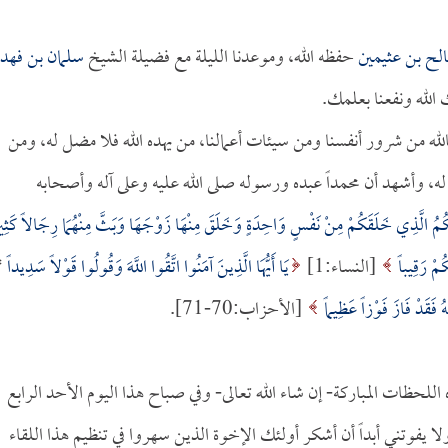
لح بن عثيمين
حفظه الله، وموعدنا الليلة مع فضيلة الشيخ
سلمان بن فهد
لله ونفعنا بعلمك.
لله من شرور أنفسنا ومن سيئات أعمالنا، من يهده الله فلا مضل له، ومن
له، وأشهد أن محمداً عبده ورسوله صلى الله عليه وعلى آله وأصحابه
بَّكُمُ الَّذِي خَلَقَكُمْ مِنْ نَفْسٍ وَاحِدَةٍ وَخَلَقَ مِنْهَا زَوْجَهَا وَبَثَّ مِنْهُمَا رِجَالاً كَثِير
كُمْ رَقِيباً
[النساء:1]
يَا أَيُّهَا الَّذِينَ آمَنُوا اتَّقُوا اللَّهَ وَقُولُوا قَوْلاً سَدِيداً
*
 فَقَدْ فَازَ فَوْزاً عَظِيماً
[الأحزاب:70-71].
اللحظات المباركة- إن شاء الله تعالى- وفي صباح هذا اليوم الأحد الرابع
 يفوتني أبداً أن أشكر أولئك الإخوة الذين سهروا في تنظيم هذا اللقاء