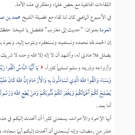
اللقاءات الهاتفية مع بعض علماء ومفكري هذه الأمة.
في الأسبوع الماضي كان لنا لقاء مع فضيلة الشيخ
محمد بن صا
العودة
بعنوان: "حديث إلى مغترب" فتفضل يا شيخنا حفظك ا
إن الحمد لله نحمده ونستعينه ونستغفره ونتوب إليه، ونعوذ با
يضلل فلا هادي له، وأشهد أن لا إله إلا الله وحده لا شريك 
وأزواجه وذريته وسلم تسليماً كثيراً،
يَا أَيُّهَا النَّاسُ اتَّقُوا رَ
وَنِسَاءً وَاتَّقُوا اللَّهَ الَّذِي تَسَاءَلُونَ بِهِ وَالْأَرْحَامَ إِنَّ اللَّهَ كَانَ عَلَيْ
يُصْلِحْ لَكُمْ أَعْمَالَكُمْ وَيَغْفِرْ لَكُمْ ذُنُوبَكُمْ وَمَنْ يُطِعِ اللَّهَ وَرَسُولَهُ
أما بعد..
أيها الإخوة والأخوات، يسعدني كثيراً أن أتحدث إليكم في هذه 
عشر من رمضان، وإنه ليسعدني أن أتحدث إليكم أيما سعادة، ولا