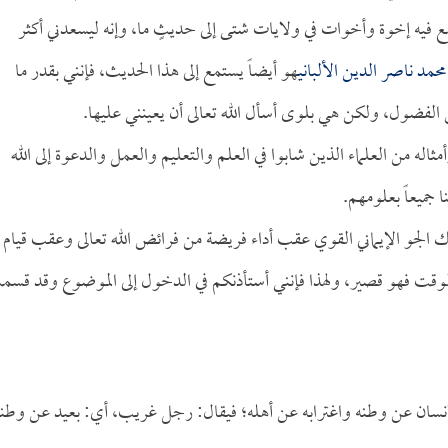
ستمع فيه إخوة وأخوات في ولايات شتى إلى حديثٍ ما، وإنه ليسعدني أكثر
محمد ناصر الدين الألباني
هو أيضاً يستمع إلى هذا الحديث، فإنني بقدر ما
ن الفضول، ولكن هي بلوى أسأل الله تعالى أن يعينني عليها.
اله من العلماء الذين شابوا في العلم والتعليم والعمل والدعوة إلى الله
ا جميعاً بعلومهم.
ذلك الجو الإيماني القوي عقب أداء فريضة من فرائض الله تعالى وعقب قيام
لوقت فهو قصير، ولهذا فإنني أستأذنكم في الدخول إلى الموضوع وقد قس
 الإنسان عن وطنه واغترابه عن أهله؛ فيقال: رجل غريب، أي: بعيد عن وطن