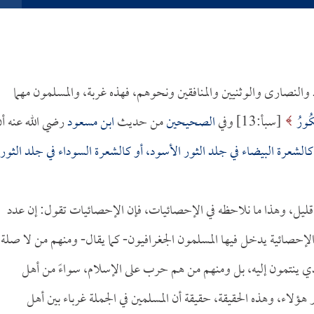
 والنصارى والوثنيين والمنافقين ونحوهم، فهذه غربة، والمسلمون مهما
كُورُ
[سبأ:13] وفي
الصحيحين
من حديث
ابن مسعود
رضي الله عنه أ
 كالشعرة البيضاء في جلد الثور الأسود، أو كالشعرة السوداء في جلد الثور
فار قليل، وهذا ما نلاحظه في الإحصائيات، فإن الإحصائيات تقول: إن عدد
لإحصائية يدخل فيها المسلمون الجغرافيون- كما يقال- ومنهم من لا صلة
د الذي ينتمون إليه، بل ومنهم من هم حرب على الإسلام، سواءً من أهل
 هؤلاء، وهذه الحقيقة، حقيقة أن المسلمين في الجملة غرباء بين أهل