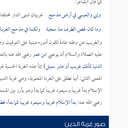
كما قال الشاعر:
وإني والعبسي في أرض
مذحـج
غريبان شتى الدار مختلفا
وما كان غض الطرف منا سجية ولكننا في مذحج الغربــا
والغريب عن وطنه عادةً تكون أموره مبنية على التوقيت وعدم 
عليه الصلاة والسلام أن يوصي
ابن عمر
رضي الله عنه بالتخ
الدنيا كأنك غريب أو عابر سبيل
} إذاً هذه الغربة الحسية 
المعنى الثاني: أنها تطلق على الغربة المعنوية، وهي غربة الدي
الإسلام بدأ غريباً وسيعود غريباً كما بدأ وهو يأرز بين الم
رضي الله عنه:
بدأ الإسلام غريباً وسيعود غريباً كما بدأ، فط
صور غربة الدين