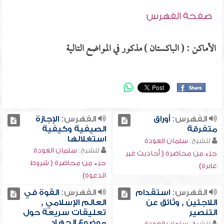
صفحة الفهرس
الأماكن : ( الباكستان ) مذكور في المواضع التالية
الفهرس:
أوراق
الفهرس:
الإجازة
متفرقة
الصيفية وكيفية
استغلالها
للشيخ:
سلمان العودة
للشيخ:
سلمان العودة
جزء من محاضرة ( أحاديث غير
جزء من محاضرة ( شروط
عابرة)
الدعوة)
الفهرس:
استقدام
الفهرس:
القوة في
اللاجئين , وثائق عن
العالم الإسلامي ,
التنصير
تعليقات سريعة حول
موضوع الجهاد
للشيخ:
سلمان العودة