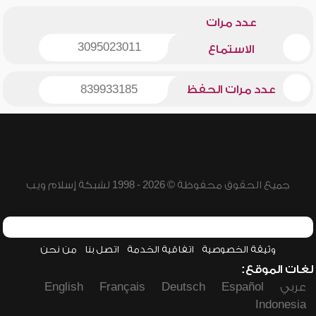
عدد مرات
3095023011
الاستماع
عدد مرات الحفظ
839933185
جميع الحقوق محفوظة © 2026 - 1998 لشبكة إسلام ويب
وثيقة الخصوصية
اتفاقية الخدمة
اتصل بنا
من نحن
لغات الموقع:
عربي
Español
Deutsch
Français
English
Indonesia