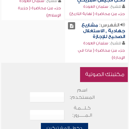
داخل الجيش الأمريكي
للشيخ:
سلمان العودة
للشيخ:
سلمان العودة
جزء من محاضرة ( جزيرة
جزء من محاضرة ( نهاية التاريخ)
الإسلام)
الفهرس:
مشاريع
جهادية , الاستغلال
الصحيح للإجازة
للشيخ:
سلمان العودة
جزء من محاضرة ( ماذا في
الإجازة)
مكتبتك الصوتية
اسم
المستخدم:
كـلـــمـة
الـمـــــرور:
دخول المشتركين