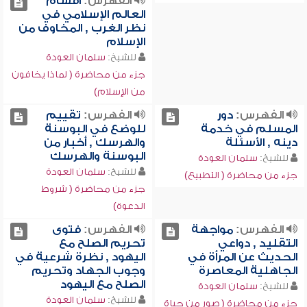
الفهرس:
أقسام
العالم الإسلامي في
نظر الغرب , المخاوف من
الإسلام
للشيخ:
سلمان العودة
جزء من محاضرة ( لماذا يخافون
من الإسلام)
الفهرس:
دور
الفهرس:
تقييم
المسلم في خدمة
للوضع في البوسنة
دينه , الأسئلة
والهرسك , أخبار من
البوسنة والهرسك
للشيخ:
سلمان العودة
للشيخ:
سلمان العودة
جزء من محاضرة ( التطبيع)
جزء من محاضرة ( شروط
الدعوة)
الفهرس:
مواجهة
الفهرس:
فتوى
التقليد , دواعي
تحريم الصلح مع
الحديث عن المرأة في
اليهود , نظرة شرعية في
الجاهلية المعاصرة
وجوب الجهاد وتحريم
الصلح مع اليهود
للشيخ:
سلمان العودة
للشيخ:
سلمان العودة
جزء من محاضرة ( صور من حياة