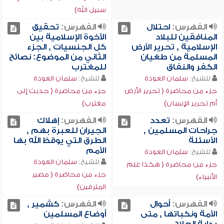
سبيل الله)
الفهرس:
احتلال
الفهرس:
تحقيق
المنافقين للبلاد
الأخوة الإسلامية بين
الإسلامية , تحرير الأرض
كل الجنسيات , الجزء
المسلمة من طغيان
الثاني من الموضوع: نصائح
الكفر والنفاق
للمغترب
للشيخ:
سلمان العودة
للشيخ:
سلمان العودة
جزء من محاضرة ( تحرير الأرض
جزء من محاضرة ( حديث إلى
أم تحرير الإنسان)
مغترب)
الفهرس:
تعدد
الفهرس:
إهلاك
جراحات المسلمين ,
الجيران للعبرة بهم ,
الأسئلة
الطرق التي يوقظ الله بها
الأمم
للشيخ:
سلمان العودة
للشيخ:
سلمان العودة
جزء من محاضرة ( هكذا علم
جزء من محاضرة ( مصير
الأنبياء)
المترفين)
الفهرس:
أحوال
الفهرس:
كشمير ,
الأمة ونكباتها , متى
أوضاع المسلمين