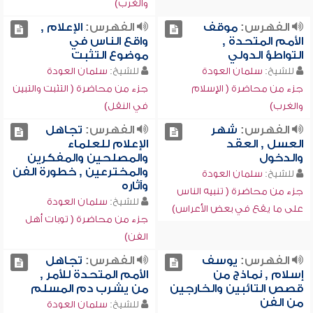
والغرب)
الفهرس:
موقف
الفهرس:
الإعلام ,
الأمم المتحدة ,
واقع الناس في
التواطؤ الدولي
موضوع التثبت
للشيخ:
سلمان العودة
للشيخ:
سلمان العودة
جزء من محاضرة ( الإسلام
جزء من محاضرة ( التثبت والتبين
والغرب)
في النقل)
الفهرس:
شهر
الفهرس:
تجاهل
العسل , العقد
الإعلام للعلماء
والدخول
والمصلحين والمفكرين
والمخترعين , خطورة الفن
للشيخ:
سلمان العودة
وآثاره
جزء من محاضرة ( تنبيه الناس
للشيخ:
سلمان العودة
على ما يقع في بعض الأعراس)
جزء من محاضرة ( توبات أهل
الفن)
الفهرس:
يوسف
الفهرس:
تجاهل
إسلام , نماذج من
الأمم المتحدة للأمر ,
قصص التائبين والخارجين
من يشرب دم المسلم
من الفن
للشيخ:
سلمان العودة