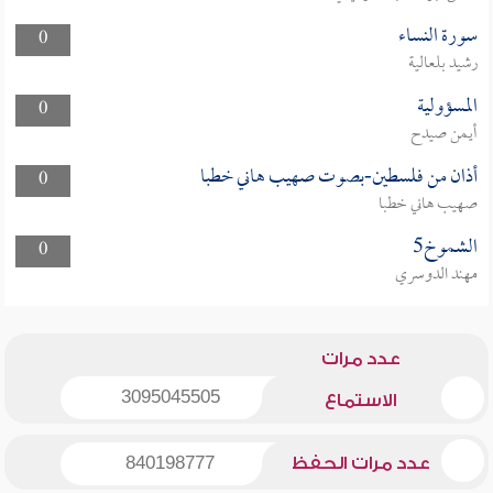
سورة النساء
0
رشيد بلعالية
المسؤولية
0
أيمن صيدح
أذان من فلسطين-بصوت صهيب هاني خطبا
0
صهيب هاني خطبا
الشموخ5
0
مهند الدوسري
عدد مرات
3095045505
الاستماع
عدد مرات الحفظ
840198777