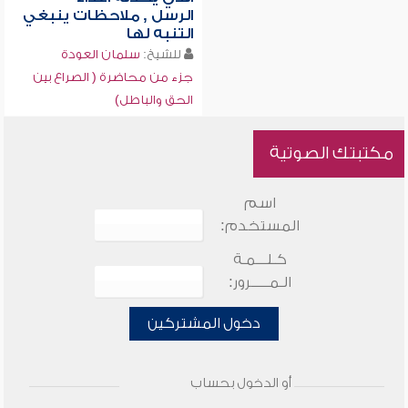
الرسل , ملاحظات ينبغي
التنبه لها
للشيخ:
سلمان العودة
جزء من محاضرة ( الصراع بين
الحق والباطل)
مكتبتك الصوتية
اسم
المستخدم:
كـلـــمـة
الـمـــــرور:
دخول المشتركين
أو الدخول بحساب