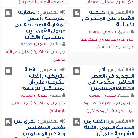
مع الشيخ سلمان العودة)
بجامعة الإمام بالقصيم)
الفهرس:
كيفية
الفهرس:
المقارنة
القضاء على المنكرات ,
التاريخية , أسس
الأسئلة
المقارنة الصحيحة في
عوامل القوى بين
للشيخ:
سلمان العودة
المسلمين والكفار
جزء من محاضرة ( مسئوليتنا
للشيخ:
سلمان العودة
عن انحراف الشباب)
جزء من محاضرة ( ألا إن نصر الله
قريب)
الفهرس:
آثار
الفهرس:
الأدلة
التجديد في العصر
التاريخية , الأدلة
الحاضر , مقدمة في
الشرعية على أن
انحطاط المسلمين
المستقبل للإسلام
للشيخ:
سلمان العودة
للشيخ:
سلمان العودة
جزء من محاضرة ( الصحوة
جزء من محاضرة ( المستقبل
الإسلامية بشائر ومحاذير)
للإسلام)
الفهرس:
الأدلة من
الفهرس:
الفرق بين
الحديث النبوي , الأدلة
تفكير الجاهليين
الشرعية على أن
وتفكير المسلمين