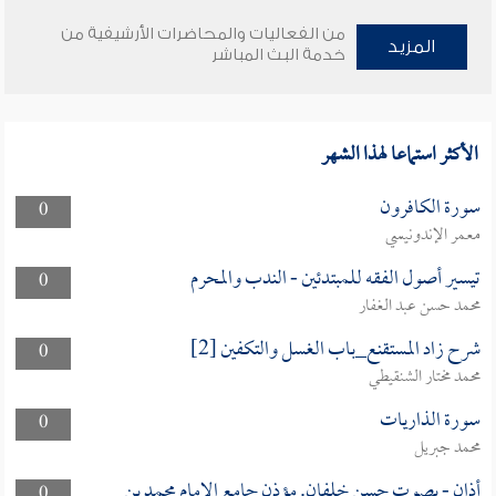
من الفعاليات والمحاضرات الأرشيفية من
المزيد
خدمة البث المباشر
الأكثر استماعا لهذا الشهر
سورة الكافرون
0
معمر الإندونيسي
تيسير أصول الفقه للمبتدئين - الندب والمحرم
0
محمد حسن عبد الغفار
شرح زاد المستقنع_باب الغسل والتكفين [2]
0
محمد مختار الشنقيطي
سورة الذاريات
0
محمد جبريل
أذان - بصوت حسن خلفان. مؤذن جامع الإمام محمد بن
0