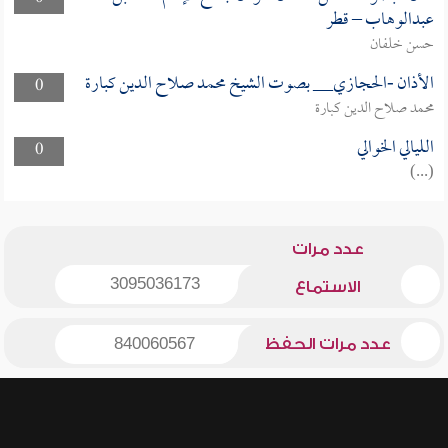
عبدالوهاب – قطر
حسن خلفان
الأذان -الحجازي__ بصوت الشيخ محمد صلاح الدين كبارة
0
محمد صلاح الدين كبارة
الليالي الخوالي
0
(...)
عدد مرات
3095036173
الاستماع
عدد مرات الحفظ
840060567