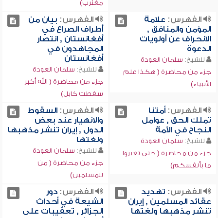
مغترب)
الفهرس:
علامة
الفهرس:
بيان من
المؤمن والمنافق ,
أطراف الصراع في
الانحراف عن أولويات
أفغانستان , انتصار
الدعوة
المجاهدون في
أفغانستان
للشيخ:
سلمان العودة
للشيخ:
سلمان العودة
جزء من محاضرة ( هكذا علم
جزء من محاضرة ( الله أكبر
الأنبياء)
سقطت كابل)
الفهرس:
أمتنا
الفهرس:
السقوط
تملك الحق , عوامل
والانهيار عند بعض
النجاح في الأمة
الدول , إيران تنشر مذهبها
ولغتها
للشيخ:
سلمان العودة
للشيخ:
سلمان العودة
جزء من محاضرة ( حتى تغيروا
جزء من محاضرة ( من
ما بأنفسكم)
للمسلمين)
الفهرس:
تهديد
الفهرس:
دور
عقائد المسلمين , إيران
الشيعة في أحداث
تنشر مذهبها ولغتها
الجزائر , تعقيبات على