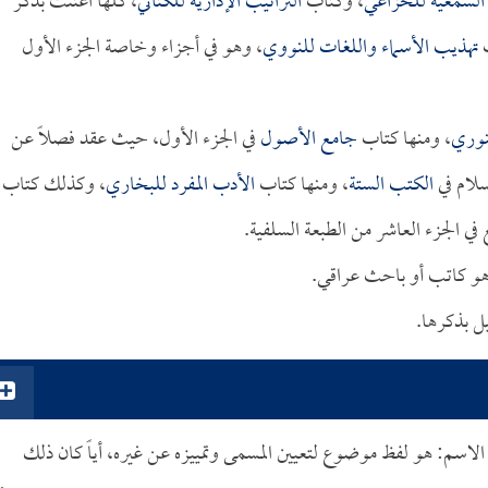
السمعية
للخزاعي
، وكتاب
التراتيب الإدارية
للكتاني
، كلها اعتنت بذكر
ب
تهذيب الأسماء واللغات
للنووي
، وهو في أجزاء وخاصة الجزء الأول
ينوري
، ومنها كتاب
جامع الأصول
في الجزء الأول، حيث عقد فصلاً عن
سلام في
الكتب الستة
، ومنها كتاب
الأدب المفرد
للبخاري
، وكذلك كتاب
في الجزء العاشر من الطبعة السلفية.
هو كاتب أو باحث عراقي.
ل بذكرها.
الاسم: هو لفظ موضوع لتعيين المسمى وتمييزه عن غيره، أياً كان ذلك