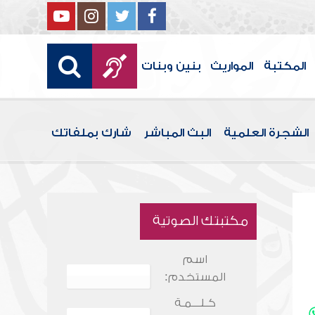
المكتبة
المواريث
بنين وبنات
الشجرة العلمية
البث المباشر
شارك بملفاتك
مكتبتك الصوتية
اسم
المستخدم:
كـلـــمـة