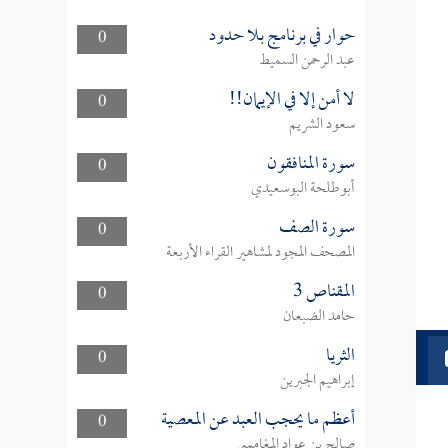
حوار في برنامج بلا حدود
0
عبد الرحمن السميط
لا أمن إلا في الإيمان!!
0
سعود الشريم
سورة المنافقون
0
أبوطلحة البوسعيدي
سورة الصف
0
المصحف المجود لمشاهير القراء الأربعة
المقناص 3
0
حامد الضبعان
الثريا
0
إبراهيم الجبرين
أعظم ما يحجب العبد عن المعصية
0
صالح بن عواد المغامسي