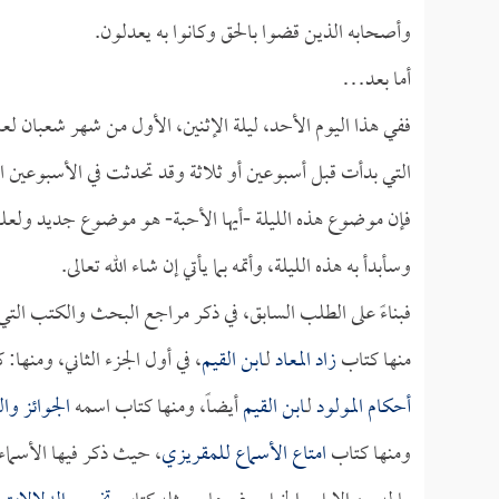
وأصحابه الذين قضوا بالحق وكانوا به يعدلون.
أما بعد…
التي بدأت قبل أسبوعين أو ثلاثة وقد تحدثت في الأسبوعين
فإن موضوع هذه الليلة -أيها الأحبة- هو موضوع جديد ولعله
وسأبدأ به هذه الليلة، وأتمه بما يأتي إن شاء الله تعالى.
فبناءً على الطلب السابق، في ذكر مراجع البحث والكتب التي
منها كتاب
زاد المعاد
لـ
ابن القيم
، في أول الجزء الثاني، ومنها:
أحكام المولود
لـ
ابن القيم
أيضاً، ومنها كتاب اسمه
الجوائز و
ومنها كتاب
امتاع الأسماع
للمقريزي
، حيث ذكر فيها الأسماء 