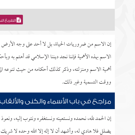
التفريغ ال
إن الاسم من ضروريات الحياة، بل لا أحد على وجه الأرض إلا 
الاسم بهذه الأهمية فإننا نجد ديننا الإسلامي قد أهتم به وب
أهمية الاسم ومنـزلته، وذكر كذلك أحكامه من حيث تنوعه الى
ووقت التسمية وغير ذلك.
مراجع في باب الأسماء والكنى والألقاب
إن الحمد لله، نحمده ونستعينه ونستغفره ونتوب إليه، ونعوذ ب
يضلل فلا هادي له، وأشهد أن لا إله إلا الله وحده لا شريك 