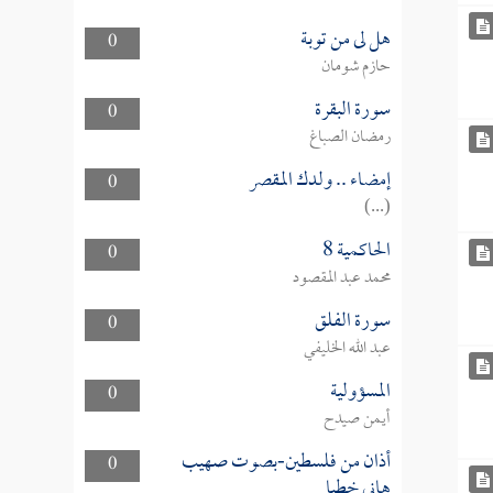
هل لى من توبة
0
حازم شومان
سورة البقرة
0
رمضان الصباغ
إمضاء .. ولدك المقصر
0
(...)
الحاكمية 8
0
محمد عبد المقصود
سورة الفلق
0
عبد الله الخليفي
المسؤولية
0
أيمن صيدح
أذان من فلسطين-بصوت صهيب
0
هاني خطبا