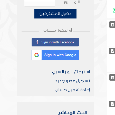
الـمـــــرور:
دخول المشتركين
أو الدخول بحساب
استرجاع الرمز السري
تسجيل عضو جديد
إعادة تفعيل حساب
البث المباشر