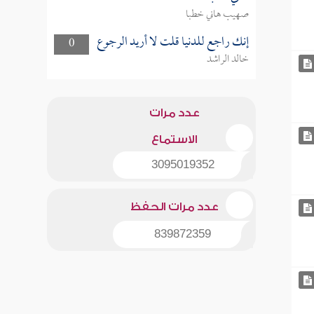
صهيب هاني خطبا
إنك راجع للدنيا قلت لا أريد الرجوع
0
خالد الراشد
عدد مرات
الاستماع
3095019352
عدد مرات الحفظ
839872359