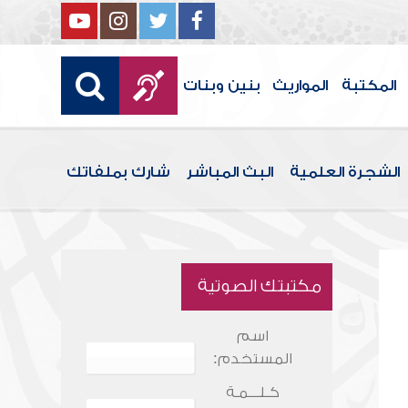
المكتبة
المواريث
بنين وبنات
الشجرة العلمية
البث المباشر
شارك بملفاتك
مكتبتك الصوتية
اسم
المستخدم:
كـلـــمـة