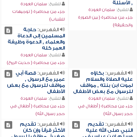
, الأسئلة
للشيخ:
سلمان العودة
للشيخ:
سلمان العودة
جزء من محاضرة ( توجيهات
جزء من محاضرة ( بين الصورة
للشباب)
والحقيقة)
الفهرس:
حاجة
المسلمين إلى الدعاة
والعلماء , الدعوة وظيفة
العمر كله
للشيخ:
سلمان العودة
جزء من محاضرة ( حديث الروح)
الفهرس:
بكاؤه
الفهرس:
قصة أبي
عليه الصلاة والسلام
عمير مع الرسول ,
لموت ابن بنته , مواقف
مواقف للرسول مع بعض
للرسول مع بعض الأطفال
الأطفال
للشيخ:
سلمان العودة
للشيخ:
سلمان العودة
جزء من محاضرة ( أطفال في
جزء من محاضرة ( أطفال في
حجر رسول الله)
حجر رسول الله)
الفهرس:
تقديم
الفهرس:
تقديم
النبي صلى الله عليه
الأكثر قرآناً وإن كان
وسلم لابن عباس في
صغيراً , مواقف للرسول