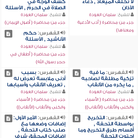
لا تخلف الميعاد , دعاء
كشف الوجه في
الأذان
الصلاة في الحرم , الأسئلة
للشيخ:
سلمان العودة
للشيخ:
سلمان العودة
جزء من محاضرة ( أدب الأدعية
جزء من محاضرة ( أصول الإيمان)
ومعناها)
الفهرس:
حكم
الأناشيد , الأسئلة
للشيخ:
سلمان العودة
جزء من محاضرة ( أطفال في
حجر رسول الله)
الفهرس:
ما فيه
الفهرس:
بسبب
تزكية مطلقة لصاحبه
أدنى ملابسة تعرض له
, ما يكره من الألقاب
, تعريف الألقاب وأسبابها
للشيخ:
سلمان العودة
للشيخ:
سلمان العودة
جزء من محاضرة ( الأسماء
جزء من محاضرة ( الأسماء
والكنى والألقاب (الألقاب))
والكنى والألقاب (الألقاب))
الفهرس:
التخريج
الفهرس:
الأمر الأول:
بواسطة التحفة ,
إضافات وضعها مع
أقسام طرق التخريج وما
صلب كتاب التحفة ,
احتوت التحفة
إضافات المحقق شرف