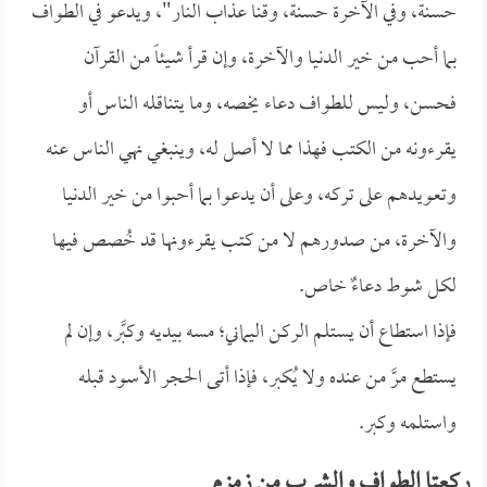
حسنة، وفي الآخرة حسنة، وقنا عذاب النار"، ويدعو في الطواف
بما أحب من خير الدنيا والآخرة، وإن قرأ شيئاً من القرآن
فحسن، وليس للطواف دعاء يخصه، وما يتناقله الناس أو
يقرءونه من الكتب فهذا مما لا أصل له، وينبغي نهي الناس عنه
وتعويدهم على تركه، وعلى أن يدعوا بما أحبوا من خير الدنيا
والآخرة، من صدورهم لا من كتب يقرءونها قد خُصص فيها
لكل شوط دعاءٌ خاص.
فإذا استطاع أن يستلم الركن اليماني؛ مسه بيديه وكبَّر، وإن لم
يستطع مرَّ من عنده ولا يُكبر، فإذا أتى الحجر الأسود قبله
واستلمه وكبر.
ركعتا الطواف والشرب من زمزم