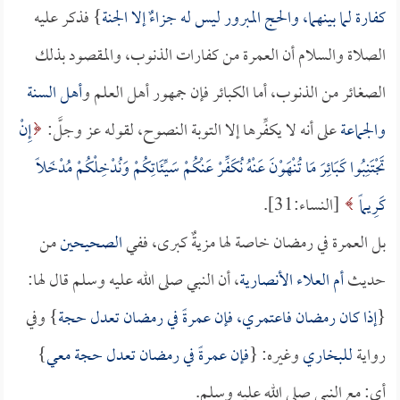
كفارة لما بينهما، والحج المبرور ليس له جزاءٌ إلا الجنة
} فذكر عليه
الصلاة والسلام أن العمرة من كفارات الذنوب، والمقصود بذلك
الصغائر من الذنوب، أما الكبائر فإن جمهور أهل العلم و
أهل السنة
والجماعة
على أنه لا يكفِّرها إلا التوبة النصوح، لقوله عز وجلَّ:
إِنْ
تَجْتَنِبُوا كَبَائِرَ مَا تُنْهَوْنَ عَنْهُ نُكَفِّرْ عَنْكُمْ سَيِّئَاتِكُمْ وَنُدْخِلْكُمْ مُدْخَلاً
كَرِيماً
[النساء:31].
بل العمرة في رمضان خاصة لها مزيةٌ كبرى، ففي
الصحيحين
من
حديث
أم العلاء الأنصارية
، أن النبي صلى الله عليه وسلم قال لها:
{
إذا كان رمضان فاعتمري، فإن عمرةً في رمضان تعدل حجة
} وفي
رواية
للبخاري
وغيره: {
فإن عمرةً في رمضان تعدل حجة معي
}
أي: مع النبي صلى الله عليه وسلم.