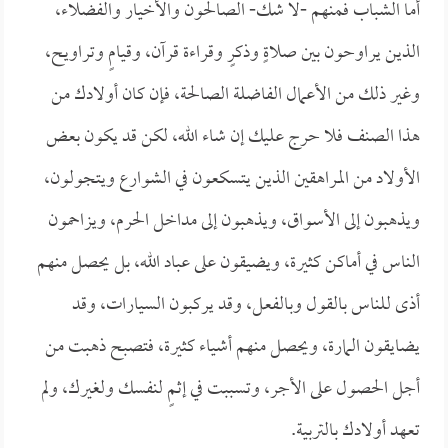
أما الشباب فمنهم -لا شك- الصالحون والأخيار والفضلاء،
الذين يراوحون بين صلاةٍ وذكرٍ وقراءة قرآن، وقيامٍ وتراويح،
وغير ذلك من الأعمال الفاضلة الصالحة، فإن كان أولادك من
هذا الصنف فلا حرج عليك إن شاء الله، لكن قد يكون بعض
الأولاد من المراهقين الذين يتسكعون في الشوارع ويتجولون،
ويذهبون إلى الأسواق، ويذهبون إلى مداخل الحرم، ويزاحمون
الناس في أماكن كثيرة، ويضيقون على عباد الله، بل يحصل منهم
أذى للناس بالقول وبالفعل، وقد يركبون السيارات، وقد
يضايقون المارة، ويحصل منهم أشياء كثيرة، فتصبح ذهبت من
أجل الحصول على الأجر، وتسببت في إثمٍ لنفسك ولغيرك، ولم
تعهد أولادك بالتربية.