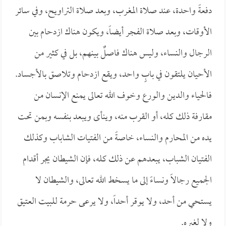
دفعةً واحدة، عند صلاة المغرب، وبعد صلاة التراويح، وفي سائر
الأوقات، وبعد صلاة الفجر أيضاً، ويكون هناك ازدحام بين
الرجال والنساء، وليس هناك فاصلٌ بينهم، بل في كثير من
الأحيان يلتقون في بابٍ واحد، ويقع ازدحام وتلاصق بالأجساد.
فالحياء والدين والورع وخوف الله تعالى يمنع الإنسان من
مقارفة ذلك كله، أو القرب منه، وينأى ويبعد بنفسه وبمن تحت
يده من المحارم والنساء، خاصةً من الفتيات الشاباب وكذلك
الفتيان الشباب، يبعدهم عن ذلك كله، فإن الشيطان يجر أقدام
الجميع رجالاً ونساءً إلى ما يسخط الله تعالى، والشيطان لا
يستحي من أحد، ولا يوقر أحداً، ولا يرعى حرمة للبيت العتيق
ولا لغيره.