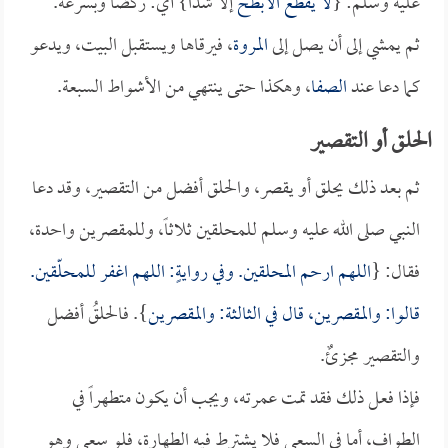
عليه وسلم: {
لا يقطع
الأبطح
إلا شدّاً} أي: ركضاً وبسرعة.
ثم يمشي إلى أن يصل إلى
المروة
، فيرقاها ويستقبل البيت، ويدعو
كما دعا عند
الصفا
، وهكذا حتى ينتهي من الأشواط السبعة.
الحلق أو التقصير
ثم بعد ذلك يحلق أو يقصر، والحلق أفضل من التقصير، وقد دعا
النبي صلى الله عليه وسلم للمحلقين ثلاثاً، وللمقصرين واحدة،
فقال: {
اللهم ارحم المحلقين. وفي روايةٍ: اللهم اغفر للمحلّقين.
قالوا: والمقصرين، قال في الثالثة: والمقصرين
}. فالحلقُ أفضل
والتقصير مجزئٌ.
فإذا فعل ذلك فقد تمت عمرته، ويجب أن يكون متطهراً في
الطواف، أما في السعي فلا يشترط فيه الطهارة، فلو سعى وهو