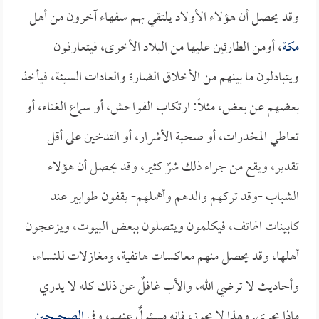
وقد يحصل أن هؤلاء الأولاد يلتقي بهم سفهاء آخرون من أهل
مكة
، أومن الطارئين عليها من البلاد الأخرى، فيتعارفون
ويتبادلون ما بينهم من الأخلاق الضارة والعادات السيئة، فيأخذ
بعضهم عن بعض، مثلاً: ارتكاب الفواحش، أو سماع الغناء، أو
تعاطي المخدرات، أو صحبة الأشرار، أو التدخين على أقل
تقدير، ويقع من جراء ذلك شرٌ كثير، وقد يحصل أن هؤلاء
الشباب -وقد تركهم والدهم وأهملهم- يقفون طوابير عند
كابينات الهاتف، فيكلمون ويتصلون ببعض البيوت، ويزعجون
أهلها، وقد يحصل منهم معاكسات هاتفية، ومغازلات للنساء،
وأحاديث لا ترضي الله، والأب غافلٌ عن ذلك كله لا يدري
ماذا يجري. وهذا لا يجوز، فإنه مسئولٌ عنهم، وفي
الصحيحين