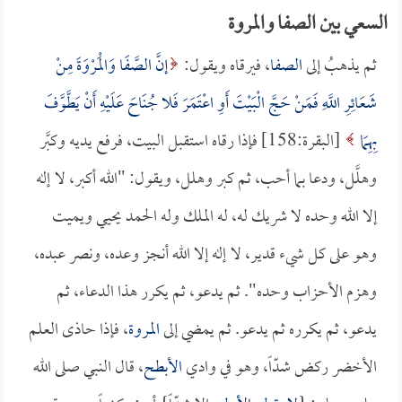
السعي بين الصفا والمروة
ثم يذهبُ إلى
الصفا
، فيرقاه ويقول:
إنَّ الصَّفَا وَالْمَرْوَةَ مِنْ
شَعَائِرِ اللَّهِ فَمَنْ حَجَّ الْبَيْتَ أَوِ اعْتَمَرَ فَلا جُنَاحَ عَلَيْهِ أَنْ يَطَّوَّفَ
بِهِمَا
[البقرة:158] فإذا رقاه استقبل البيت، فرفع يديه وكبَّر
وهلَّل، ودعا بما أحب، ثم كبر وهلل، ويقول: "الله أكبر، لا إله
إلا الله وحده لا شريك له، له الملك وله الحمد يحيي ويميت
وهو على كل شيء قدير، لا إله إلا الله أنجز وعده، ونصر عبده،
وهزم الأحزاب وحده". ثم يدعو، ثم يكرر هذا الدعاء، ثم
يدعو، ثم يكرره ثم يدعو. ثم يمضي إلى
المروة
، فإذا حاذى العلم
الأخضر ركض شدّاً، وهو في وادي
الأبطح
، قال النبي صلى الله