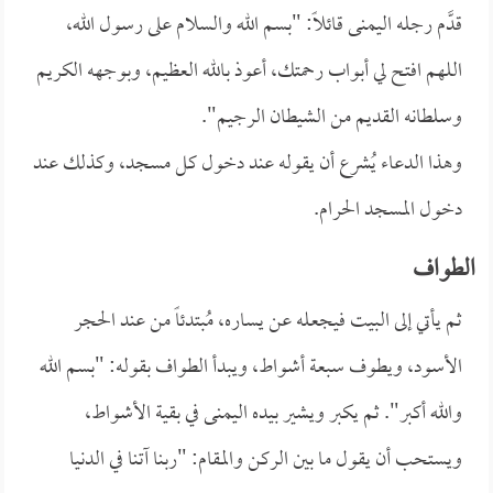
قدَّم رجله اليمنى قائلاً: "بسم الله والسلام على رسول الله،
اللهم افتح لي أبواب رحمتك، أعوذ بالله العظيم، وبوجهه الكريم
وسلطانه القديم من الشيطان الرجيم".
وهذا الدعاء يُشرع أن يقوله عند دخول كل مسجد، وكذلك عند
دخول المسجد الحرام.
الطواف
ثم يأتي إلى البيت فيجعله عن يساره، مُبتدئاً من عند الحجر
الأسود، ويطوف سبعة أشواط، ويبدأ الطواف بقوله: "بسم الله
والله أكبر". ثم يكبر ويشير بيده اليمنى في بقية الأشواط،
ويستحب أن يقول ما بين الركن والمقام: "ربنا آتنا في الدنيا