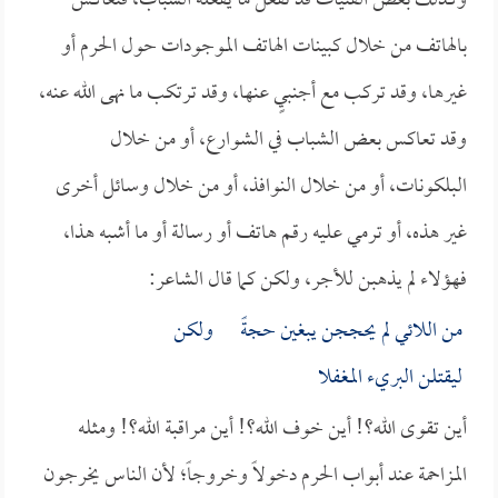
وكذلك بعض الفتيات قد تفعل ما يفعله الشباب، فتعاكس
بالهاتف من خلال كبينات الهاتف الموجودات حول الحرم أو
غيرها، وقد تركب مع أجنبيٍ عنها، وقد ترتكب ما نهى الله عنه،
وقد تعاكس بعض الشباب في الشوارع، أو من خلال
البلكونات، أو من خلال النوافذ، أو من خلال وسائل أخرى
غير هذه، أو ترمي عليه رقم هاتف أو رسالة أو ما أشبه هذا،
فهؤلاء لم يذهبن للأجر، ولكن كما قال الشاعر:
من اللائي لم يحججن يبغين حجةً ولكن
ليقتلن البريء المغفلا
أين تقوى الله؟! أين خوف الله؟! أين مراقبة الله؟! ومثله
المزاحمة عند أبواب الحرم دخولاً وخروجاً؛ لأن الناس يخرجون