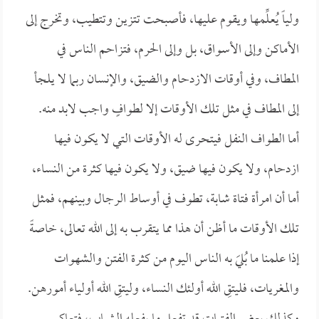
ولياً يُعلِّمها ويقوم عليها، فأصبحت تتزين وتتطيب، وتخرج إلى
الأماكن وإلى الأسواق، بل وإلى الحرم، فتزاحم الناس في
المطاف، وفي أوقات الازدحام والضيق، والإنسان ربما لا يلجأ
إلى المطاف في مثل تلك الأوقات إلا لطوافٍ واجب لابد منه.
أما الطواف النفل فيتحرى له الأوقات التي لا يكون فيها
ازدحام، ولا يكون فيها ضيق، ولا يكون فيها كثرة من النساء،
أما أن امرأة فتاة شابة، تطوف في أوساط الرجال وبينهم، فمثل
تلك الأوقات ما أظن أن هذا مما يتقرب به إلى الله تعالى، خاصةً
إذا علمنا ما بُليَ به الناس اليوم من كثرة الفتن والشهوات
والمغريات، فليتقِ الله أولئك النساء، وليتقِ الله أولياء أمورهن.