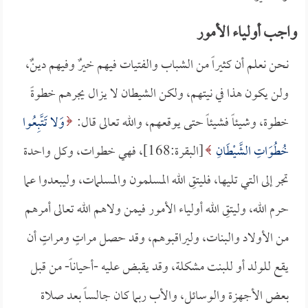
واجب أولياء الأمور
نحن نعلم أن كثيراً من الشباب والفتيات فيهم خيرٌ وفيهم دينٌ،
ولن يكون هذا في نيتهم، ولكن الشيطان لا يزال يجرهم خطوةً
خطوة، وشيئاً فشيئاً حتى يوقعهم، والله تعالى قال:
وَلا تَتَّبِعُوا
خُطُوَاتِ الشَّيْطَانِ
[البقرة:168]، فهي خطوات، وكل واحدة
تجر إلى التي تليها، فليتقِ الله المسلمون والمسلمات، وليبعدوا عما
حرم الله، وليتقِ الله أولياء الأمور فيمن ولاهم الله تعالى أمرهم
من الأولاد والبنات، وليراقبوهم، وقد حصل مراتٍ ومراتٍ أن
يقع للولد أو للبنت مشكلة، وقد يقبض عليه -أحياناً- من قبل
بعض الأجهزة والوسائل، والأب ربما كان جالساً بعد صلاة