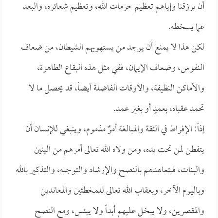
أن يرزقنا وإياهم تعظيم حرمات الله، وتعظيم شعائره، والبعد
عما يسخطه.
لكن هذا لا يمنع أن يوجد من يستهويهم الشيطان، من ضعاف
النفوس، وضعاف الإيمان، ففي مثل هذه البقاع الطاهرة،
والأماكن النظيفة، والأوقات الفاضلة أيضاً، قد يحصل ما لا
تحمد عقباه، بعمدٍ أو بغير عمد.
إذاً: الإفراط في الثقة والمبالغة أمرٌ مذموم، وينبغي للإنسان أن
يتفطن لمن تحت يده، ومن ولاه الله تعالى أمرهم من البنين
والبنات، فيتعاهدهم بالنصح والإرشاد والتوجيه، والتذكير بالله
وباليوم الآخر، وبعقاب الله تعالى للمخطئين والمعاندين
والمقصرين، ولا يبخل عليهم أبداً ولا ييئس، ومع النصح