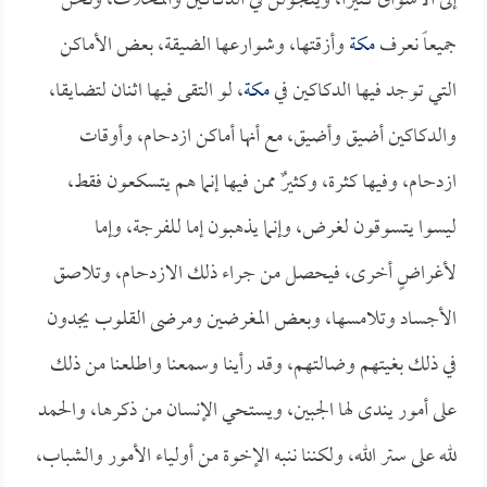
إلى الأسواق كثيراً، ويتجولن في الدكاكين والمحلات، ونحن
جميعاً نعرف
مكة
وأزقتها، وشوارعها الضيقة، بعض الأماكن
التي توجد فيها الدكاكين في
مكة
، لو التقى فيها اثنان لتضايقا،
والدكاكين أضيق وأضيق، مع أنها أماكن ازدحام، وأوقات
ازدحام، وفيها كثرة، وكثيرٌ ممن فيها إنما هم يتسكعون فقط،
ليسوا يتسوقون لغرض، وإنما يذهبون إما للفرجة، وإما
لأغراضٍ أخرى، فيحصل من جراء ذلك الازدحام، وتلاصق
الأجساد وتلامسها، وبعض المغرضين ومرضى القلوب يجدون
في ذلك بغيتهم وضالتهم، وقد رأينا وسمعنا واطلعنا من ذلك
على أمور يندى لها الجبين، ويستحي الإنسان من ذكرها، والحمد
لله على ستر الله، ولكننا ننبه الإخوة من أولياء الأمور والشباب،