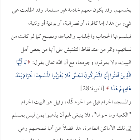
بخدمهم، وقد يكون معهم خادمة غير مسلمة، وقد اطلعت على
شيءٍ من هذا، إما كافرة، أو نصرانية، أو بوذية أو وثنية،
فيلبسونها الحجاب والجلباب والعباءة، وتصبح كما لو كانت من
نسائهم، وتمر من عند نقاط التفتيش على أنها من بعض أهل
البيت، ولا يعرفون وجودها، مع أن الله تعالى يقول:
يَا أَيُّهَا
الَّذِينَ آمَنُوا إِنَّمَا الْمُشْرِكُونَ نَجَسٌ فَلا يَقْرَبُوا الْمَسْجِدَ الْحَرَامَ بَعْدَ
عَامِهِمْ هَذَا
[التوبة:28].
والمسجد الحرام قيل هو الحرم كُله، وقيل هو البيت الحرام
"الكعبة وما حولها"، فلا ينبغي لهم أن يذهبوا بمن ليس بمسلم
إلى تلك الأماكن الطاهرة، هذا فضلاً عن أنها تصحبهم وهي