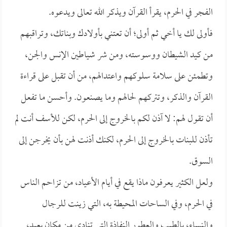
الفجر في الحرم، يقرأ القرآن ويذكر الله تعالى ويدعوه.
فأولى لك يا أخي ثم أولى؛ أن تعتني بأولادك وبناتك، وتراقبهم
من كيد الشيطان ووسوسته، ومن شر شياطين الإنس والجن،
وتطمئن على سلامة سلوكهم واعتدالهم، من أن تقبل على قراءة
القرآن والذكر، وتتركهم لحالهم وما يصنعون. وأحسن ما تفعل
أن تقول لهم: لا آذن لكم بالخروج إلى الحرم، لكن للأسف أنت لم
تأذن للبنات بالخروج إلى الحرم، لكنك أذنت لهن بأن يخرجن إلى
السوق.
ولعل الكثير يعرفون ماذا يقع في أيام الأعياد، من تزاحم الناس
في الحرم، وفي الساحات المحيطة به، التي زينت للرجال
والنساء، بالطيب والعطور النفاذة التي تنادي من مكانٍ بعيد،