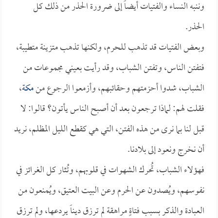
وننبه النساء والفتيات أيضاً إلى ضرورة الحذر من ذلك كل
الحذر.
وبعض الفتيات قد تذهب للحرم، ولكنها تذهب متزينة متطيبة،
فتفتن الناس، وتفتن الشباب، وقد رأيت بعيني مجموعات من
الشباب، شدوا أحزمتهم وحقائبهم، وأزمعوا الرجوع من
مكة
،
فقلت لهم: لماذا ترجعون بعد أن أصبح الناس يأتون؟ قالوا: لا
قبل لنا بما نرى من هذه الفتن، التي هي كقطع الليل المظلم، نريد
أن نخرج ونعود إلى بلادنا.
فهؤلاء الشباب، تُحرك الشهوات في قلوبهم، وتُثار كل الغرائز في
نفوسهم، ويُصدون عن الحرم وعن البيت العتيق، ويُمنعون من
العبادة والذكر بسبب فتاةٍ مراهقة لم ترزق ديناً يردعها، ولم ترزق