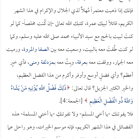
فإنك إذا ذهبت معتمراً مُهلِّاً لذي الجلال والإكرام في هذا الشهر
الكريم، قائلاً لبيك عمرة، كتبك الله تعالى -إن كُنت مخلصاً- كما لو
كنتَ لبيت بالحج مع سيد الأنبياء محمد صلى الله عليه وسلم، وكما
لو كنت طُفتَ معه بالبيت، وسعيت معه بين
الصفا
و
المروة
، ورميت
معه الجمار، ووقفت معه بـ
عرفة
، وبِتَّ معه بـ
مزدلفة
و
منى
، فأي خيٍر
أعظم؟ وأي فضلٍ أوسع وأوفر وأكرم من هذا الفضل العظيم،
والخير الكثير الجزيل؟ قال تعالى:
ذَلِكَ فَضْلُ اللَّهِ يُؤْتِيهِ مَنْ يَشَاءُ
وَاللَّهُ ذُو الْفَضْلِ الْعَظِيمِ
[الجمعة:4].
فلا يفوتنك -يا أخي المسلم- ولا تفوتنكِ -يا أختي المسلمة- هذه
الفضائل في هذا الشهر الكريم، فإنه موسم الخيرات، وهو راحل عما