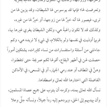
ومحرمها، وزوجها، وكانت في السوق وتناولتها ذئاب بشرية
وتعرضت لها؛ فإنها قد يوسوس لها الشيطان، وقد يزين لها من
ترى، فيصور لها أنه خيرٌ لها من زوجها، أو خيرٌ لها من غيره،
وكذلك قد لا تكون راغبةً هي، ولكن الشيطان يغري غيرها بها،
فربما أوذيت في نفسها ولو بالكلام، في شيءٍ لا تريده هي، وكم
جاءتني من أسئلة واستفسارات من نساء كثيرات، يشتكين أموراً
حصلت لهن في أطهر البقاع، أقولها لكم صريحة حتى تتفطنوا،
وهنَّ في المطاف أو عند رمي الجمار، أو في المسعى، في الأماكن
الفاضلة التي اختارها الله تعالى واصطفاها.
نسأل الله تعالى بمنه، وكرمه أن يتوب على جميع عصاة المسلمين،
وأن يهديهم إلى الحق، ويردهم إليه رداً جميلاً، ونسأله جلَّ وعلا