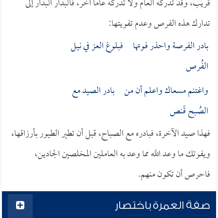
قريب، وقد تدركه العام ولا تدركه عاماً آخر، فالبدار البدار إلى
تدارك هذه الفرص وعدم تفويتها:
بادر الفرصة واحذر فـوتها فبلوغ العز في نيـل
الفُرص
واغتنم مسعاك واعلم أن من بادر الصيد مع
الصُبح قَنص
فهذا صيد الآخرة، فبادره مع الصباح، قبل أن تطير الطيور بأرزاقها،
ويفوتك ما وعد الله مما وعد به العاملين المخلصين الجادين،
فاحرص أن تكون منهم.
صفة العمرة باختصار