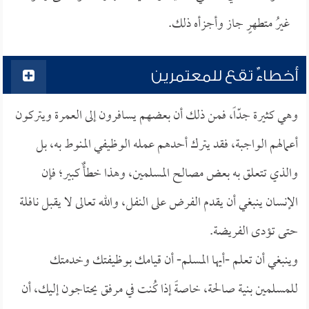
غيرُ متطهرٍ جاز وأجزأه ذلك.
أخطاءٌ تقع للمعتمرين
وهي كثيرة جدّاً، فمن ذلك أن بعضهم يسافرون إلى العمرة ويتركون
أعمالهم الواجبة، فقد يترك أحدهم عمله الوظيفي المنوط به، بل
والذي تتعلق به بعض مصالح المسلمين، وهذا خطأٌ كبير؛ فإن
الإنسان ينبغي أن يقدم الفرض على النفل، والله تعالى لا يقبل نافلة
حتى تؤدى الفريضة.
وينبغي أن تعلم -أيها المسلم- أن قيامك بوظيفتك وخدمتك
للمسلمين بنية صالحة، خاصةً إذا كُنت في مرفق يحتاجون إليك، أن