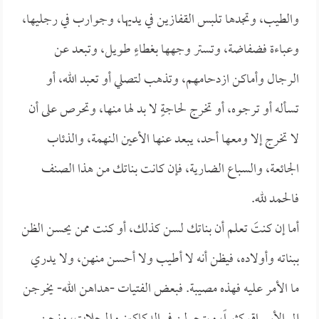
والطيب، وتجدها تلبس القفازين في يديها، وجوارب في رجليها،
وعباءة فضفاضة، وتستر وجهها بغطاءٍ طويل، وتبعد عن
الرجال وأماكن ازدحامهم، وتذهب لتصلي أو تعبد الله، أو
تسأله أو ترجوه، أو تخرج لحاجةٍ لا بد لها منها، وتحرص على أن
لا تخرج إلا ومعها أحد، يبعد عنها الأعين النهمة، والذئاب
الجائعة، والسباع الضارية، فإن كانت بناتك من هذا الصنف
فالحمد لله.
أما إن كنتَ تعلم أن بناتك لسن كذلك، أو كنت ممن يحسن الظن
ببناته وأولاده، فيظن أنه لا أطيب ولا أحسن منهن، ولا يدري
ما الأمر عليه فهذه مصيبة. فبعض الفتيات -هداهن الله- يخرجن