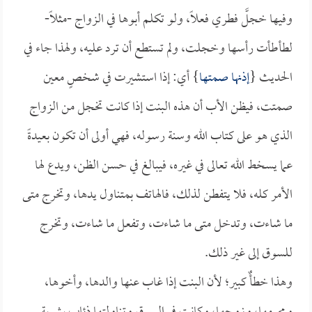
وفيها خجلَّ فطري فعلاً، ولو تكلم أبوها في الزواج -مثلاً-
لطأطأت رأسها وخجلت، ولم تستطع أن ترد عليه، ولهذا جاء في
الحديث {
إذنها صمتها
} أي: إذا استشيرت في شخصٍ معين
صمتت، فيظن الأب أن هذه البنت إذا كانت تخجل من الزواج
الذي هو على كتاب الله وسنة رسوله، فهي أولى أن تكون بعيدةً
عما يسخط الله تعالى في غيره، فيبالغ في حسن الظن، ويدع لها
الأمر كله، فلا يتفطن لذلك، فالهاتف بمتناول يدها، وتخرج متى
ما شاءت، وتدخل متى ما شاءت، وتفعل ما شاءت، وتخرج
للسوق إلى غير ذلك.
وهذا خطأٌ كبير؛ لأن البنت إذا غاب عنها والدها، وأخوها،