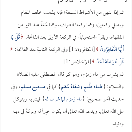
ثم إذا انتهى من الأشواط السبعة؛ فإنه يذهب خلف المقام
ويصلي ركعتين، وهما ركعتا الطواف، وهما سُنةٌ عند كثير من
الفقهاء، ويقرأ -استحباباً- في الركعة الأولى بعد الفاتحة:
قُلْ يَا
أَيُّهَا الْكَافِرُونَ
[الكافرون:1] وفي الركعة الثانية بعد الفاتحة:
قُلْ هُوَ اللَّهُ أَحَدٌ
[الإخلاص:1].
ثم يشرب من ماء زمزم، وهو كما قال المصطفى عليه الصلاة
والسلام: {
طعام طُعمٍ وشِفاءُ سُقمٍ
} كما في
صحيح مسلم
، وفي
حديث آخر صحيح: {
ماء زمزم لما شرب له
} فيشربه ويتوكل
على الله تعالى، ويدعو الله تعالى أن يكون خيراً له وبركةً في دينه
ودنياه.