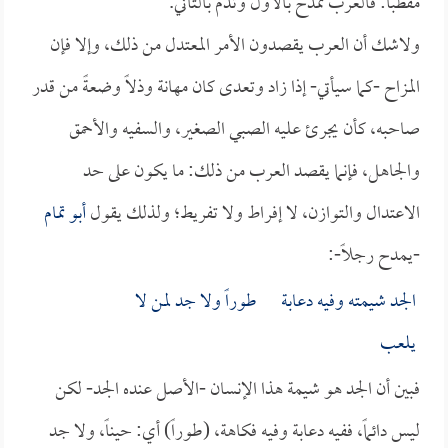
مقطباً: فالعرب تمدح بالأول وتذم بالثاني.
ولاشك أن العرب يقصدون الأمر المعتدل من ذلك، وإلا فإن
المزاح -كما سيأتي- إذا زاد وتعدى كان مهانة وذلاً وضعةً من قدر
صاحبه، كأن يجرئ عليه الصبي الصغير، والسفيه والأحمق
والجاهل، فإنما يقصد العرب من ذلك: ما يكون على حد
الاعتدال والتوازن، لا إفراط ولا تفريط؛ ولذلك يقول
أبو تمام
-يمدح رجلاً-:
الجد شيمته وفيه دعابة طوراً ولا جد لمن لا
يلعب
فبين أن الجد هو شيمة هذا الإنسان -الأصل عنده الجد- لكن
ليس دائماً، ففيه دعابة وفيه فكاهة، (طوراً) أي: حيناً، ولا جد