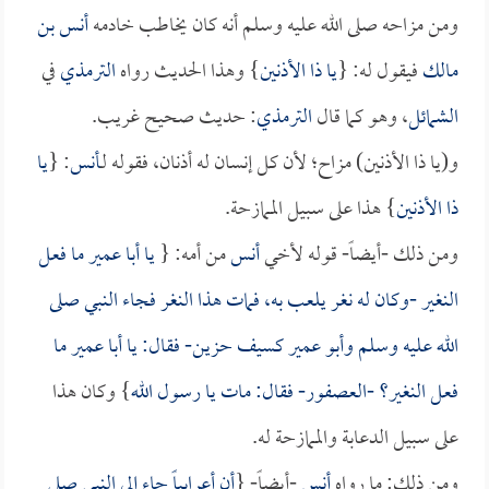
ومن مزاحه صلى الله عليه وسلم أنه كان يخاطب خادمه
أنس بن
مالك
فيقول له: {
يا ذا الأذنين
} وهذا الحديث رواه
الترمذي
في
الشمائل
، وهو كما قال
الترمذي
: حديث صحيح غريب.
و(يا ذا الأذنين) مزاح؛ لأن كل إنسان له أذنان، فقوله لـ
أنس
: {
يا
ذا الأذنين
} هذا على سبيل الممازحة.
ومن ذلك -أيضاً- قوله لأخي
أنس
من أمه: {
يا
أبا عمير
ما فعل
النغير -وكان له نغر يلعب به، فمات هذا النغر فجاء النبي صلى
الله عليه وسلم و
أبو عمير
كسيف حزين- فقال: يا
أبا عمير
ما
فعل النغير؟ -العصفور- فقال: مات يا رسول الله
} وكان هذا
على سبيل الدعابة والممازحة له.
ومن ذلك: ما رواه
أنس
-أيضاً- {
أن أعرابياً جاء إلى النبي صلى