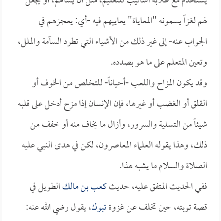
يستخدم مع طلابه أساليب للتعليم، مثل أن يسألهم، أو يجعل
لهم لغزاً يسمونه "المعاياة" يعاييهم فيه -أي: يعجزهم في
الجواب عنه- إلى غير ذلك من الأشياء التي تطرد السآمة والملل،
وتعين المتعلم على ما هو بصدده.
وقد يكون المزاح واللعب -أحياناً- للتخلص من الخوف أو
القلق أو الغضب أو غيرها، فإن الإنسان إذا مزح أدخل على قلبه
شيئاً من التسلية والسرور، وأزال ما يخاف منه أو خفف من
ذلك، وهذا يقوله العلماء المعاصرون، لكن في هدى النبي عليه
الصلاة والسلام ما يشبه هذا.
ففي الحديث المتفق عليه، حديث
كعب بن مالك
الطويل في
قصة توبته، حين تخلف عن غزوة
تبوك
، يقول رضي الله عنه: