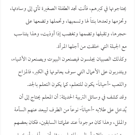
يحتاجونها في كبرهم، فأنت تجد الطفلة الصغيرة تأتي إلى وسادتها،
وتحزمها وتعدها بنتاً لها وتسميها، وتحملها وتضعها على
حجرها، وتقبلها وتضمها وتغضب إذا أوذيت، وهذا يتناسب
مع الجبلة التي خلقت من أجلها المرأة.
وكذلك الصبيان يجلسون فيصنعون البيوت ويصنعون الأشياء،
ويتدربون على الأعمال التي سوف يعانونها في الكبر، فالمزاح
واللعب -أحياناً- يكون للتعلم، كما يكون التعلم بالجد.
وقد كشف في وسائل التربية الحديثة: أن المعلم يحتاج إلى أن
يُدخل على طلابه -أحياناً- نوعاً من الطرف ليبعد عنهم السآمة
والملل، وهذا كان موجوداً عند علمائنا السابقين، فكان بعضهم