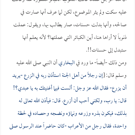
عليه سكت ولم يثر الموضوع، لكن لما عرف أنها صارت في
صالحه، وأنها بدلت حسنات، صار يطالب بها، ويقول: عملت
ذنوباً لا أراها هنا، أين الكبائر التي عملتها؟ لأنه يعلم أنها
ستبدل إلى حسنات!!.
ومن ذلك -أيضاً- ما ورد في
البخاري
أن النبي صلى الله عليه
وسلم قال:{
إن رجلاً من أهل الجنة استأذن ربه في الزرع -يريد
أن يزرع- فقال الله عز وجل: ألست فيما أغنيتك به يا عبدي؟!
قال: يا رب، ولكني أحب أن أزرع. قال: فيأذن الله تعالى له
بذلك، فيكون بذره وزرعه ونماؤه ونضجه وحصاده في لحظة
واحدة، فقال رجل من الأعراب -كان حاضراً عند الرسول صلى