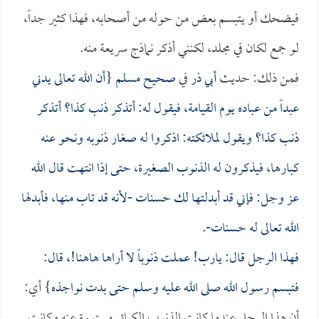
فيضحك أو يتبسم بعض من حوله من أصحابه، فهذا كثير جداً،
لو جمع لكان في مجلد، لكنني أذكر نماذج سريعة منه.
فمن ذلك: حديث
أبي ذر
في
صحيح مسلم
{
أن الله تعالى يدني
عبداً من عباده يوم القيامة، فيقول له: أتذكر ذنب كذا؟ أتذكر
ذنب كذا؟ ويقول لملائكته: اذكروا له صغار ذنوبه ونحو عنه
كبارها، فيذكرون له الذنوب الصغيرة، حتى إذا انتهت قال الله
عز وجل: فإني قد أبدلتها لك حسنات -لأنه قد تاب منها، فأبدلها
الله تعالى له حسنات-.
فهذا الرجل قال: يارب! عملت ذنوباً لا أراها هاهنا!، قال:
فتبسم رسول الله صلى الله عليه وسلم حتى بدت نواجذه
} أي:
أن هذا الرجل عندما كانت الذنوب الكبائر مستورة عنه وكانت