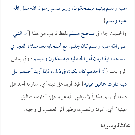
عليه وسلم بينهم فيضحكون، وربما تبسم رسول الله صلى الله
عليه وسلم
}.
والحديث جاء في
صحيح مسلم
بلفظ قريب من هذا {
أن النبي
صلى الله عليه وسلم كان يجلس مع أصحابه بعد صلاة الفجر في
المسجد، فيذكرون أمر الجاهلية فيضحكون ويتبسم
} وفي بعض
الروايات {
أن أحدهم كان يكون في ذلك، فإذا أريد أحدهم على
دينه دارت حماليق عينيه
} فإذا أريد على دينه أي: ساومه أحد على
دينه، أو رأى منكراً لا يرضي الله عز وجل؛ "دارت حماليق
عينيه" أي: تحرك وغضب، وظهر أثر الغضب في وجهه.
عائشة وسودة