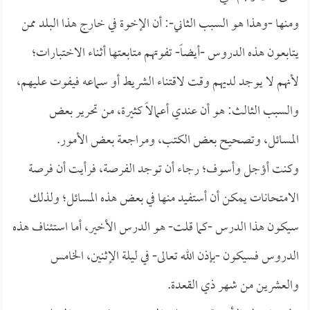
ومنها -وهذا هو السبب الثاني-: أن الإخوة في خارج هذا البلد ممن
يتابعون هذه الدروس -أيضاً- تفوتهم متابعتها أثناء الاختبارات؛
لأنهم لا يوجد لديهم وقت لاقتناء الشريط أو سماعه فيفوت عليهم،
والسبب الثالث: هو أن عندي أعمالاً كثيرة، من تحرير بعض
المسائل، وتصحيح بعض الكتب، ومراجعة بعض الأمور.
وكنت أؤجل وأسوف؛ رجاء أن توجد الفرصة، فرأيت أن فرصة
الامتحانات يمكن أن أستفيد منها في بعض هذه المسائل؛ ولذلك
سيكون هذا الدرس -كما قلت- هو الدرس الأخير، أما استئناف هذه
الدروس فسيكون -بإذن الله تعالى- في ليلة الإثنين، الخامس
والعشرين من شهر ذي القعدة.