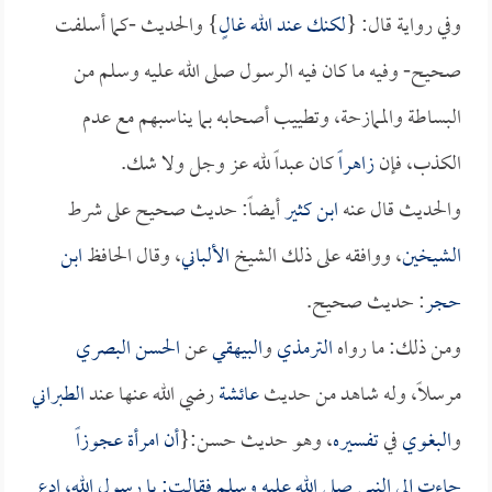
وفي رواية قال: {
لكنك عند الله غالٍ
} والحديث -كما أسلفت
صحيح- وفيه ما كان فيه الرسول صلى الله عليه وسلم من
البساطة والممازحة، وتطييب أصحابه بما يناسبهم مع عدم
الكذب، فإن
زاهراً
كان عبداً لله عز وجل ولا شك.
والحديث قال عنه
ابن كثير
أيضاً: حديث صحيح على شرط
الشيخين
، ووافقه على ذلك الشيخ
الألباني
، وقال الحافظ
ابن
حجر
: حديث صحيح.
ومن ذلك: ما رواه
الترمذي
و
البيهقي
عن
الحسن البصري
مرسلاً، وله شاهد من حديث
عائشة
رضي الله عنها عند
الطبراني
و
البغوي
في
تفسيره
، وهو حديث حسن:{
أن امرأة عجوزاً
جاءت إلى النبي صلى الله عليه وسلم فقالت: يا رسول الله، ادع