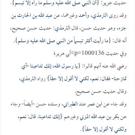
حديث
جرير:
{
أن النبي صلى الله عليه وسلم ما رآه إلا تبسم
}.
وقد روى
الترمذي
، و
أحمد
وغيرهما، عن
عبد الله بن الحارث بن
جزء
، وهو حديث حسن، قال
الترمذي
: حديث حسن صحيح،
أنه قال: {
ما رأيت أكثر تبسماً من النبي صلى الله عليه وسلم
}.
وفي حديث p=1000136>أبي هريرة
رضي الله عنه أنهم قالوا: {
يا رسول الله، إنك تداعبنا -أي
تمازحنا- فقال: نعم، لكني لا أقول إلا حقاً
} رواه
الترمذي
،
وقال حديث حسن صحيح.
وقد جاء عن
ابن عمر
عند
الطبراني
، وسنده حسن -أيضاً- وجاء
عن
بكر بن عبد الله المزني
وغيرهم {
إنك تداعبنا. قال: نعم،
ولكني لا أقول إلا حقاً
}.