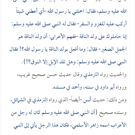
الله عليه وسلم، فقال: احملني يا رسول الله -أي أعطني شيئاً
أركب عليه للغزو والسفر- فقال له النبي صلى الله عليه وسلم:
إنا حاملوك على ولد الناقة -ففهم الأعرابي: أن ولد الناقة هو
الجمل الصغير- فقال: وما أفعل بولد الناقة يا رسول الله؟! فقال
النبي صلى الله عليه وسلم: وهل تلد الإبل إلا النوق؟!
}.
والحديث رواه
الترمذي
وقال حديث حسن صحيح غريب،
ورواه
أبو داود
في
سننه
، و
أحمد
في
مسنده
.
ومن ذلك: حديث
أنس
-أيضاً- الذي رواه
الترمذي
في
الشمائل
،
وسنده صحيح {
أن النبي صلى الله عليه وسلم كان له رجل من
الأعراب اسمه
زاهر الأسلمي
، فكان هذا الرجل يأتي إلى النبي