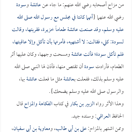
من مزاح أصحابه رضي الله عنهم: ما جاء عن
عائشة
و
سودة
رضي الله عنهما {
أنهما كانتا في مجلس مع رسول الله صلى الله
عليه وسلم، وقد صنعت
عائشة
طعاماً خزيرة، فقربتها، وقالت
لـ
سودة
: كلي، فقالت: لا أشتهيه، فأمرتها بأن تأكل وإلا عاقبتها،
فلم تأكل
سودة
؛ فأتت
عائشة
ومسحت وجهها، وكان عليها أثر
الطعام، فأرادت
سودة
أن تقتص منها، فأذن لها النبي صلى الله
عليه وسلم بذلك، ففعلت بـ
عائشة
مثل ما فعلت
عائشة
بها،
والرسول صلى الله عليه وسلم يضحك}.
وهذا الأثر رواه
الزبير بن بكار
في كتاب
الفكاهة والمزاح
قال
الحافظ
العراقي
: وسنده جيد.
وممن اشتهر بالمزاح:
علي بن أبي طالب
، و
معاوية بن أبي سفيان
،