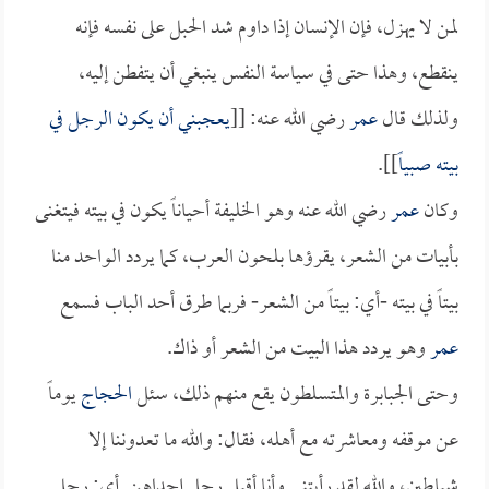
لمن لا يهزل، فإن الإنسان إذا داوم شد الحبل على نفسه فإنه
ينقطع، وهذا حتى في سياسة النفس ينبغي أن يتفطن إليه،
ولذلك قال
عمر
رضي الله عنه: [[
يعجبني أن يكون الرجل في
بيته صبياً
]].
وكان
عمر
رضي الله عنه وهو الخليفة أحياناً يكون في بيته فيتغنى
بأبيات من الشعر، يقرؤها بلحون العرب، كما يردد الواحد منا
بيتاً في بيته -أي: بيتاً من الشعر- فربما طرق أحد الباب فسمع
عمر
وهو يردد هذا البيت من الشعر أو ذاك.
وحتى الجبابرة والمتسلطون يقع منهم ذلك، سئل
الحجاج
يوماً
عن موقفه ومعاشرته مع أهله، فقال: والله ما تعدوننا إلا
شياطين، والله لقد رأيتني وأنا أقبل رجل إحداهن. أي: رجل