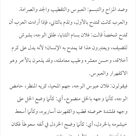
وضد المزاح والتبسم: العبوس والتقطيب والجد والصرامة.
والعرب كانت تمتدح بالأول، وتذم بالثاني، فإذا أرادت العرب أن
تمدح شخصاً قالت: فلان بسام الثنايا، طلق الوجه، بشوش
للضيف، ويعتبرون هذا مما يمدح به الإنسان؛ لأنه يدل على كرم
أخلاقه، وحسن معشره وطيب معاملته، وقد يذمون بالآخر وهو
الاكفهرار والعبوس.
فيقولون: فلان عبوس الوجه، جهم المحيا، كريه المنظر، حامض
الوجه، كأنما وجهه بالخل منضوح، أي: كأنما وضع الخل على
وجهه فلشدة حموضته قطب واكفهرت أساريره، وكأنما أسعط
خيشومه بالخردل، أي: كأنما وضح الخردل في أنفه سعوطاً فكان