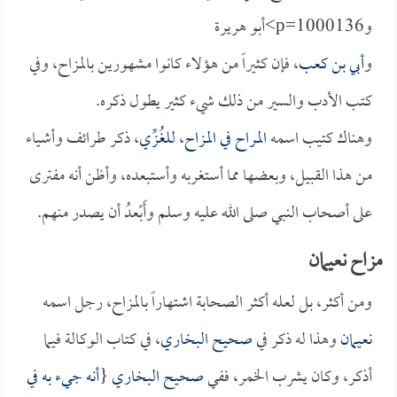
وp=1000136>أبو هريرة
و
أبي بن كعب
، فإن كثيراً من هؤلاء كانوا مشهورين بالمزاح، وفي
كتب الأدب والسير من ذلك شيء كثير يطول ذكره.
وهناك كتيب اسمه
المراح في المزاح
،
للغُزِّي
، ذكر طرائف وأشياء
من هذا القبيل، وبعضها مما أستغربه وأستبعده، وأظن أنه مفترى
على أصحاب النبي صلى الله عليه وسلم وأَبْعدُ أن يصدر منهم.
مزاح نعيمان
ومن أكثر، بل لعله أكثر الصحابة اشتهاراً بالمزاح، رجل اسمه
نعيمان
وهذا له ذكر في
صحيح البخاري
، في كتاب الوكالة فيما
أذكر، وكان يشرب الخمر، ففي
صحيح البخاري
{
أنه جيء به في