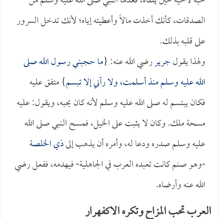
حبه لأخيه حين يلقاه، فعدها النبي صلى الله عليه وسلم من
الصدقات، كأنك أخذت مالاً وأعطيته إياه؛ لأنك تدخل السرور
على قلبه بذلك.
ولهذا يقول
جرير
رضي الله عنه: {
ما حجبني رسول الله صلى
الله عليه وسلم منذ أسلمت، ولا رآني إلا تبسم
} متفق عليه
فكان يبتسم له صلى الله عليه وسلم لأنه كان يحبه، ويقول: عليه
مسحة ملك. وكان لا يثبت على الخيل، فمسح النبي صلى الله
عليه وسلم صدره ودعا له، وأمره أن يذهب إلى
ذي الخلصة
-وهو صنم كانت تعبده العرب في الجاهلية- فيهدمه، ففعل رضي
الله عنه وأرضاه.
العرب تحب المزاح وتكره الاكفهرار