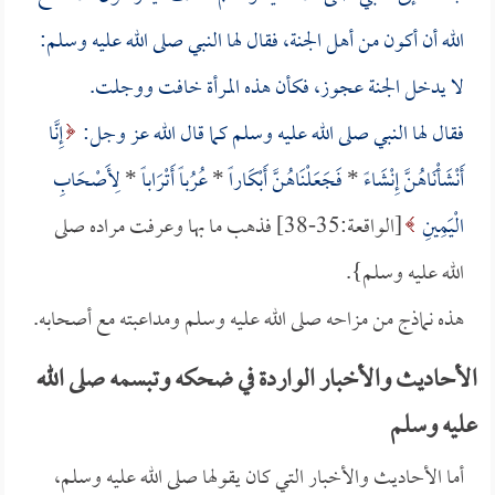
الله أن أكون من أهل الجنة، فقال لها النبي صلى الله عليه وسلم:
لا يدخل الجنة عجوز، فكأن هذه المرأة خافت ووجلت.
فقال لها النبي صلى الله عليه وسلم كما قال الله عز وجل:
إِنَّا
أَنْشَأْنَاهُنَّ إِنْشَاءً
*
فَجَعَلْنَاهُنَّ أَبْكَاراً
*
عُرُباً أَتْرَاباً
*
لِأَصْحَابِ
الْيَمِينِ
[الواقعة:35-38] فذهب ما بها وعرفت مراده صلى
الله عليه وسلم}.
هذه نماذج من مزاحه صلى الله عليه وسلم ومداعبته مع أصحابه.
الأحاديث والأخبار الواردة في ضحكه وتبسمه صلى الله
عليه وسلم
أما الأحاديث والأخبار التي كان يقولها صلى الله عليه وسلم،