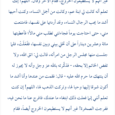
غير أنهم لا يستطيعون الخروج، فقام الآخر وقال: اللهم! إنك
تعلم أنه كانت لي ابنة عم، وكانت من أجمل النساء، وكنت أحبها
أشد ما يحب الرجال النساء، وقد أردتها على نفسها، فامتنعت
مني، حتى احتاجت يوماً فجاءتني تطلب مني مالاً؛ فأعطيتها
مائة وعشرين ديناراً على أن تخلي بيني وبين نفسها، ففَعَلَتْ، فلما
جلست منها مجلس الرجل من امرأته، قالت لي: اتق الله، ولا
تفض الخاتم إلا بحقه، - فذكَّرته بالله عز وجل وأنه لا يجوز له
أن ينتهك ما حرم الله عليه - قال: فقمت من عندها وأنا أشد ما
أكون شوقا إليها وحبا لها، وتركت الذهب لها، اللهم! إن كنت
تعلم أنني إنما فعلت ذلك ابتغاء ما عندك، فافرج عنا ما نحن فيه،
ففرجت الصخرة! غير أنهم لا يستطيعون الخروج أيضاً، فقام