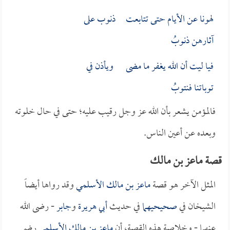
لهونا عن الأيام حتى تتابعت ذنوب على
آثارهن ذنوبُ
فيا ليت أن الله يغفر ما مضى ويأذن في
توباتنا فنتوبُ
فالمؤمن يشعر بأن الله عز وجل رقيب عليه؛ حتى في حال خلوته
وبعده عن أعين الناس.
قصة ماعز بن مالك
المثل الآخر هو قصة
ماعز بن مالك الأسلمي
وقد رواها أيضاً
الشيخان في
صحيحيهما
في حديث
أبي هريرة
و
جابر
- رضى الله
عنهما - وخلاصة هذه القصة، أن
ماعز بن مالك الأسلمي
رضي