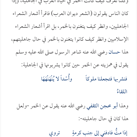
وكلنا نعرف كيف كانت الخمر في حياة العرب في الجاهلية، وإذا
كان الناس يقولون (الشعر ديوان العرب) فاقرأ أشعار الشعراء
الجاهليين، وانظر كيف يتغنون بالخمر، بل اقرأ أشعار الشعراء
الإسلاميين وانظر كيف كانوا يتغنون بالخمر في حال جاهليتهم،
هذا
حسان
رضي الله عنه شاعر الرسول صلى الله عليه وسلم
يقول في همزيته عن الخمر حين كانوا يشربونها في الجاهلية:
فنشربها فتجعلنا ملوكاً وأُسْداً لا يُنْهَنْهَهَا
اللقاءُ
وهذا
أبو محجن الثقفي
رضي الله عنه يقول عن الخمر -ولعل
هذا كان في حال جاهليته-:
إذا متُّ فادفني إلى جنب كرمةٍ تروي