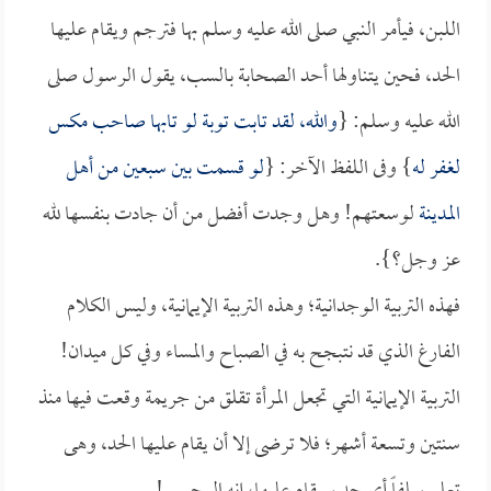
اللبن، فيأمر النبي صلى الله عليه وسلم بها فترجم ويقام عليها
الحد، فحين يتناولها أحد الصحابة بالسب، يقول الرسول صلى
الله عليه وسلم: {
والله، لقد تابت توبة لو تابها صاحب مكس
لغفر له
} وفى اللفظ الآخر: {
لو قسمت بين سبعين من أهل
المدينة
لوسعتهم! وهل وجدت أفضل من أن جادت بنفسها لله
عز وجل؟}.
فهذه التربية الوجدانية؛ وهذه التربية الإيمانية، وليس الكلام
الفارغ الذي قد نتبجح به في الصباح والمساء وفي كل ميدان!
التربية الإيمانية التي تجعل المرأة تقلق من جريمة وقعت فيها منذ
سنتين وتسعة أشهر؛ فلا ترضى إلا أن يقام عليها الحد، وهى