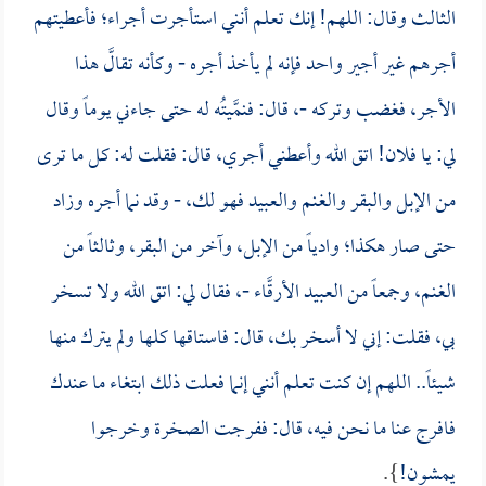
الثالث وقال: اللهم! إنك تعلم أنني استأجرت أجراء؛ فأعطيتهم
أجرهم غير أجير واحد فإنه لم يأخذ أجره - وكأنه تقالَّ هذا
الأجر، فغضب وتركه -، قال: فنمَّيتُه له حتى جاءني يوماً وقال
لي: يا فلان! اتق الله وأعطني أجري، قال: فقلت له: كل ما ترى
من الإبل والبقر والغنم والعبيد فهو لك، - وقد نما أجره وزاد
حتى صار هكذا؛ وادياً من الإبل، وآخر من البقر، وثالثاً من
الغنم، وجمعاً من العبيد الأرقَّاء -، فقال لي: اتق الله ولا تسخر
بي، فقلت: إني لا أسخر بك، قال: فاستاقها كلها ولم يترك منها
شيئاً.. اللهم إن كنت تعلم أنني إنما فعلت ذلك ابتغاء ما عندك
فافرج عنا ما نحن فيه، قال: ففرجت الصخرة وخرجوا
يمشون!
}.