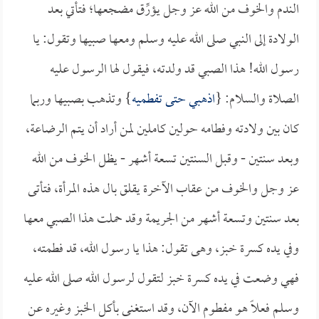
الندم والخوف من الله عز وجل يؤرِّق مضجعها؛ فتأتي بعد
الولادة إلى النبي صلى الله عليه وسلم ومعها صبيها وتقول: يا
رسول الله! هذا الصبي قد ولدته، فيقول لها الرسول عليه
الصلاة والسلام: {
اذهبي حتى تفطميه
} وتذهب بصبيها وربما
كان بين ولادته وفطامه حولين كاملين لمن أراد أن يتم الرضاعة،
وبعد سنتين - وقبل السنتين تسعة أشهر - يظل الخوف من الله
عز وجل والخوف من عقاب الآخرة يقلق بال هذه المرأة، فتأتى
بعد سنتين وتسعة أشهر من الجريمة وقد حملت هذا الصبي معها
وفي يده كسرة خبز، وهى تقول: هذا يا رسول الله، قد فطمته،
فهي وضعت في يده كسرة خبز لتقول لرسول الله صلى الله عليه
وسلم فعلاً هو مفطوم الآن، وقد استغنى بأكل الخبز وغيره عن