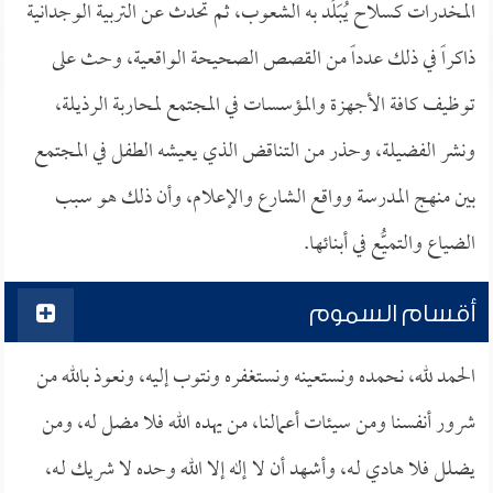
المخدرات كسلاح يُبَلِّد به الشعوب، ثم تحدث عن التربية الوجدانية
ذاكراً في ذلك عدداً من القصص الصحيحة الواقعية، وحث على
توظيف كافة الأجهزة والمؤسسات في المجتمع لمحاربة الرذيلة،
ونشر الفضيلة، وحذر من التناقض الذي يعيشه الطفل في المجتمع
بين منهج المدرسة وواقع الشارع والإعلام، وأن ذلك هو سبب
الضياع والتميُّع في أبنائها.
أقسام السموم
الحمد لله، نحمده ونستعينه ونستغفره ونتوب إليه، ونعوذ بالله من
شرور أنفسنا ومن سيئات أعمالنا، من يهده الله فلا مضل له، ومن
يضلل فلا هادي لـه، وأشهد أن لا إله إلا الله وحده لا شريك لـه،