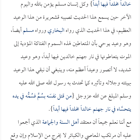
خالداً مخلداً فيها أبداً
} وكل إنسان مسلم يؤمن بالله واليوم
الآخر حين يسمع هذا الحديث تصيبه قشعريرة من هذا الوعيد
العظيم، في هذا الحديث الذي رواه
البخاري
ورواه
مسلم
أيضاً،
وهو وعيد يوحي بأن المتعاطين لهذه السموم الفتاكة المؤدية إلى
الموت يتعاطونها في نار جهنم خالدين فيها أبداً، وهو وعيد
شديد، لا أتصور وعيداً أعظم منه، وينبغي أن نبقي هذا الوعيد
بهيئته وجلاله وتأثيره كما تحدث به رسول الله صلى الله عليه
وسلم المبلغ عن الله عزوجل {
من قتل نفسَه بسُمٍّ فسُمُّه في يده
يتحسَّاه في نار جهنم خالداً مخلداً فيها أبداً
}.
مع أننا نعلم جميعاً أن معتقد
أهل السنة والجماعة
الذي أجمعوا
عليه أن مرتكب المعاصي والكبائر لا يخرج من الإسلام وإن وقع