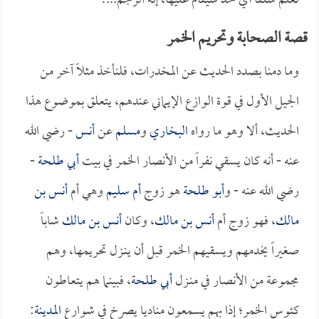
تعلم سلفاً أي حد سيقام عليها، إنه الرجم...!
قصة الصحابة وتحريم الخمر
وما دمنا بصدد الحديث عن المخدرات، فلنأخذ مثلاً آخر من
الجيل الأول في قوة الوازع الإيماني عندهم، يتعلق بموضوع هذا
الحديث، ألا وهو ما رواه
البخاري
و
مسلم
عن
أنس
- رضي الله
عنه - أنه كان يسقي نفراً من الأنصار الخمر في بيت
أبي طلحة
-
رضي الله عنه - و
أبو طلحة
هو زوج
أم سليم
وهي أم
أنس بن
مالك
، فهو زوج أم
أنس بن مالك
، وكان
أنس بن مالك
شاباً
صغيراً يخدمهم ويسقيهم الخمر قبل أن ينـزل تحريمها، وهم
مجموعة من الأنصار في منـزل
أبي طلحة
، فبينما هم يتعاطون
كئوس الخمر؛ إذا بهم يسمعون مناديا يصرخ في شوارع
المدينة
: