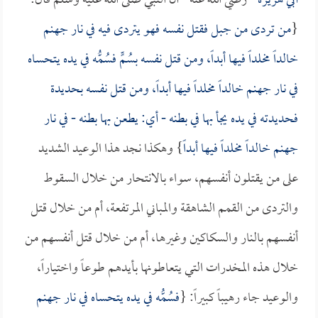
أبي هريرة
- رضي الله عنه - أن النبي صلى الله عليه وسلم قال:
{
من تردى من جبل فقتل نفسه فهو يتردى فيه في نار جهنم
خالداً مخلداً فيها أبداً، ومن قتل نفسه بسُمٍّ فسُمُّه في يده يتحساه
في نار جهنم خالداً مخلداً فيها أبداً، ومن قتل نفسه بحديدة
فحديدته في يده يجأ بها في بطنه - أي: يطعن بها بطنه - في نار
جهنم خالداً مخلداً فيها أبداً
} وهكذا نجد هذا الوعيد الشديد
على من يقتلون أنفسهم، سواء بالانتحار من خلال السقوط
والتردى من القمم الشاهقة والمباني المرتفعة، أم من خلال قتل
أنفسهم بالنار والسكاكين وغيرها، أم من خلال قتل أنفسهم من
خلال هذه المخدرات التي يتعاطونها بأيدهم طوعاً واختياراً،
والوعيد جاء رهيباً كبيراً: {
فسُمُّه في يده يتحساه في نار جهنم