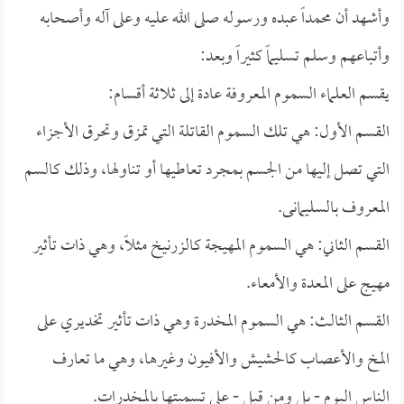
وأشهد أن محمداً عبده ورسوله صلى الله عليه وعلى آله وأصحابه
وأتباعهم وسلم تسليماً كثيراً وبعد:
يقسم العلماء السموم المعروفة عادة إلى ثلاثة أقسام:
القسم الأول: هي تلك السموم القاتلة التي تمزق وتحرق الأجزاء
التي تصل إليها من الجسم بمجرد تعاطيها أو تناولها، وذلك كالسم
المعروف بالسليمانى.
القسم الثاني: هي السموم المهيجة كالزرنيخ مثلاً، وهي ذات تأثير
مهيج على المعدة والأمعاء.
القسم الثالث: هي السموم المخدرة وهي ذات تأثير تخديري على
المخ والأعصاب كالحشيش والأفيون وغيرها، وهي ما تعارف
الناس اليوم - بل ومن قبل - على تسميتها بالمخدرات.