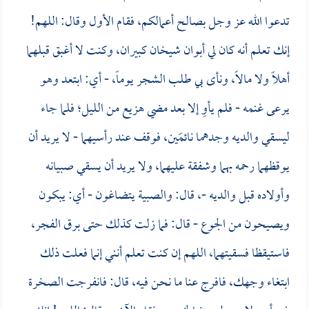
تدعوا الله عز وجل بصالح أعمالكم، فقام الأول وقال: اللهم!
إنك تعلم أنه كان لي أبوان شيخان كبيران، وكنت لا أغبق قبلهما
أهلاً ولا مالاً، ونأى بي طلب الشجر يوماً، - أي: ابتعد وهو
يرعى غنمه - فلم يأوِ إلا بعد مضي هزيع من الليل؛ فلما جاء
ليسقي والديه وجدهما نائمَين، فوقف عند رأسيهما - لا يريد أن
يوقظهما رحمه بهما وشفقة عليهما، ولا يريد أن يسقي صبيانه
وأولاده قبل والديه -، قال: والصبية يتضاغون - أي: يبكون
ويصيحون من الجوع - قال: فما زلت كذلك حتى برق الفجر،
فاستيقظا فسقيتهما، اللهم إن كنت تعلم أنني إنما فعلت ذلك
ابتغاء وجهك، فافرج عنا ما نحن فيه، قال: فانفرجت الصخرة