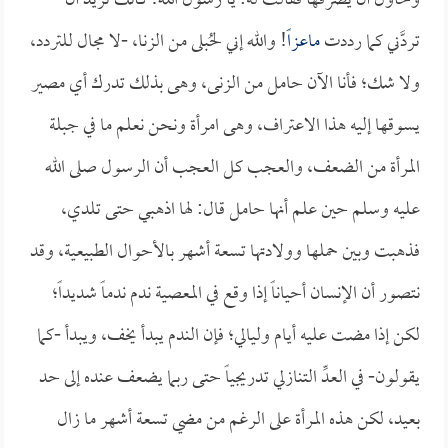
وحاول أن يصرفها فقالت له: يا رسول الله! كأنك تريد أن
تردَّني كما رددت
ماعزاً
! والله إني لحُبلى من الزنا، -لا مجال للتردد،
ولا شك؛ فأنا الآن حامل من الزنى، وهى بذلك تدرك أي مصير
يسوقها إليه هذا الاعتراف، وهى امرأة ونحن نعلم ما في جبلة
المرأة من الضعف، والعجب كل العجب أن الرسول صلى الله
عليه وسلم حين علم أنها حامل قال: لها اذهبي حتى تلدي،
فذهبت وبين حملها وولادتها تسعة أشهر بالأحوال الطبيعية، وقد
نتصور أن الإنسان أحياناً إذا وقع في المعصية ندم ندماً شديداً؛
لكن إذا مضت عليه أيام وليالي؛ فإن الندم يبدأ يخف، ويبدأ -كما
يقولون- في العدِّ التنازلي تدريجياً حتى ربما يضعف عنده إلى حد
بعيد، لكن هذه المرأة على الرغم من مضي تسعة أشهر ما زال