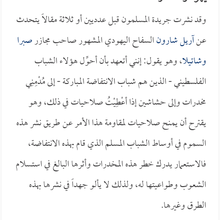
وقد نشرت جريدة المسلمون قبل عدديين أو ثلاثة مقالاً يتحدث
عن
آريل شارون
السفاح اليهودي المشهور صاحب مجازر
صبرا
وشاتيلا
، وهو يقول: إنني أتعهد بأن أحوِّل هؤلاء الشباب
الفلسطيني - الذين هم شباب الانتفاضة المباركة - إلى مُدْمِنِي
مخدرات وإلى حشاشين إذا أعْطِيْتُ صلاحيات في ذلك، وهو
يقترح أن يمنح صلاحيات لمقاومة هذا الأمر عن طريق نشر هذه
السموم في أوساط الشباب المسلم الذي قام بهذه الانتفاضة،
فالاستعمار يدرك خطر هذه المخدرات وأثرها البالغ في استسلام
الشعوب وطواعيتها له، ولذلك لا يألو جهداً في نشرها بهذه
الطرق وغيرها.