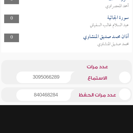
أحمد المعصراوي
سورة الجاثية
0
عبد السلام غالب السفياني
أذان محمد صديق المنشاوي
0
محمد صديق المنشاوي
عدد مرات
3095066289
الاستماع
عدد مرات الحفظ
840468284