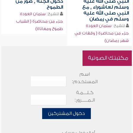
النبي صلى الله عليه
دخول الجنة , صورٌ من
وسلم لعاشوراء , مع
الطموح
النبي صلى الله عليه
للشيخ:
سلمان العودة
وسلم في رمضان
جزء من محاضرة ( الشباب
للشيخ:
سلمان العودة
طموح ومعاناة)
جزء من محاضرة ( وقفات في
شهر رمضان)
مكتبتك الصوتية
اسم
المستخدم:
كـلـــمـة
الـمـــــرور:
دخول المشتركين