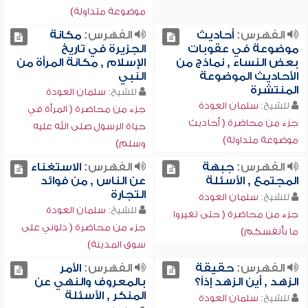
موضوعة متداولة)
الفهرس:
أحاديث
الفهرس:
مكانة
موضوعة في عقوبات
الجزيرة في تاريخ
بعض النساء , نماذج من
الإسلام , مكانة المرأة من
الأحاديث الموضوعة
النبي
المنتشرة
للشيخ:
سلمان العودة
للشيخ:
سلمان العودة
جزء من محاضرة ( المرأة في
جزء من محاضرة ( أحاديث
حياة الرسول صلى الله عليه
موضوعة متداولة)
وسلم)
الفهرس:
جبهة
الفهرس:
الاستغناء
المجتمع , الأسئلة
عن الناس , من فوائد
التجارة
للشيخ:
سلمان العودة
للشيخ:
سلمان العودة
جزء من محاضرة ( حتى تغيروا
جزء من محاضرة ( دلوني على
ما بأنفسكم)
سوق المدينة)
الفهرس:
حقيقة
الفهرس:
الأمر
الزهد , أين الزهد إذاً؟
بالمعروف والنهي عن
المنكر , الأسئلة
للشيخ:
سلمان العودة