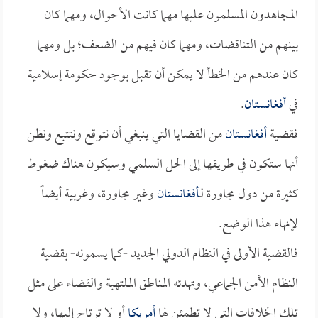
المجاهدون المسلمون عليها مهما كانت الأحوال، ومهما كان
بينهم من التناقضات، ومهما كان فيهم من الضعف؛ بل ومهما
كان عندهم من الخطأ لا يمكن أن تقبل بوجود حكومة إسلامية
في
أفغانستان
.
فقضية
أفغانستان
من القضايا التي ينبغي أن نتوقع ونتتبع ونظن
أنها ستكون في طريقها إلى الحل السلمي وسيكون هناك ضغوط
كثيرة من دول مجاورة لـ
أفغانستان
وغير مجاورة، وغربية أيضاً
لإنهاء هذا الوضع.
فالقضية الأولى في النظام الدولي الجديد -كما يسمونه- بقضية
النظام الأمن الجماعي، وتهدئه المناطق الملتهبة والقضاء على مثل
تلك الخلافات التي لا تطمئن لها
أمريكا
أو لا ترتاح إليها، ولا