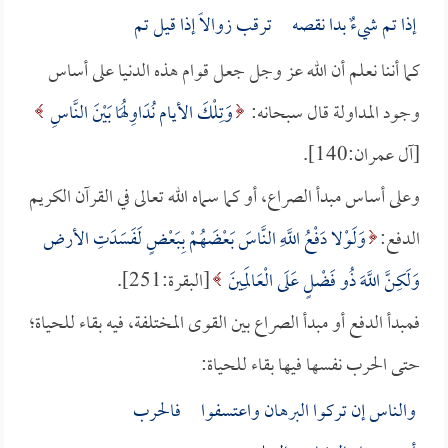
إذا تم شيءٌ بدا نقصه ترقب زوالاً إذا قيل تم
كما أننا نعلم أن الله عز وجل جعل قوام هذه الدنيا على أساس
وجود المداولة قال سبحانه:
وَتِلْكَ الأيام نُدَاوِلُهَا بَيْنَ النَّاسِ
[آل عمران:140].
وعلى أساس مبدأ الصراع، أو كما سماه الله تعالى في القرآن الكريم
الدفع:
وَلَوْلا دَفْعُ اللَّهِ النَّاسَ بَعْضَهُمْ بِبَعْضٍ لَفَسَدَتِ الأرض
وَلَكِنَّ اللَّهَ ذُو فَضْلٍ عَلَى الْعَالَمِينَ
[البقرة:251].
فمبدأ الدفع أو مبدأ الصراع بين القوى المختلفة، فيه بقاء للحياة؛
حتى الحرب نفسها فيها بقاء للحياة:
والناس إن تركوا البرهان واعتسفوا فالحرب