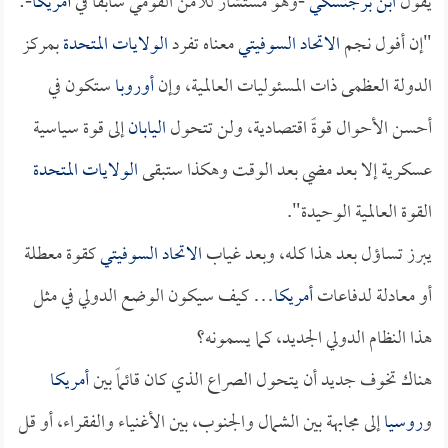
يقول
ابن برجنسكي
-وهو مستشار للأمن القومي سابقاً في
أمريكا
-:
"إن أفول نجم
الاتحاد السوفيتي
معناه تفرد
الولايات المتحدة
بمركز
الدولة العظمى ذات المسئوليات العالمية، وإن
أوروبا
ستكون في
أحسن الأحوال قوةً اقتصادية، ولن تتحول
اليابان
إلى قوة سياسية
عسكرية إلا بعد مضي بعد الوقت وهكذا ستبقى
الولايات المتحدة
القوة العالمية الوحيدة".
يبرز تساؤل بعد هذا كله، وبعد غياب
الاتحاد السوفيتي
كقوة معطلة
أو معادلة لدفاعات
أمريكا
… كيف سيكون الوضع الدولي في مثل
هذا النظام الدولي الجديد، كما يسمونه؟
هناك تخوف جديد أن يتحول الصراع الذي كان قائماً بين
أمريكا
و
روسيا
إلى مجابهة بين الشمال والجنوب، بين الأغنياء والفقراء، أو قل