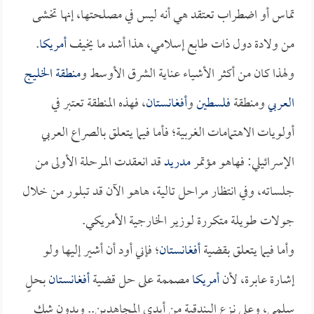
تماس أو اضطراب تعتقد هي أنه ليس في مصلحتها، إنها تخشى
من ولادة دول ذات طابع إسلامي، هذا أشد ما يخيف
أمريكا
.
ولهذا كان من أكثر الأشياء عناية الشرق الأوسط و
منطقة الخليج
العربي
ومنطقة
فلسطين
و
أفغانستان
، فهذه المنطقة تعتبر في
أولويات الاهتمامات الغربية؛ فأما فيما يتعلق بالصراع العربي
الإسرائيلي: فهاهو مؤتمر
مدريد
قد انعقدت المرحلة الأولى من
جلساته، وفي انتظار مراحل تالية، هاهو الآن قد تبلور من خلال
جولات طويلة متكررة لوزير الخارجية الأمريكي.
وأما فيما يتعلق بقضية
أفغانستان
؛ فإني أود أن أشير إليها ولو
إشارة عابرة، لأن
أمريكا
مصممة على حل قضية
أفغانستان
بحلٍ
سلمي، وعلى نـزع البندقية من أيدي المجاهدين.. وبدون شك