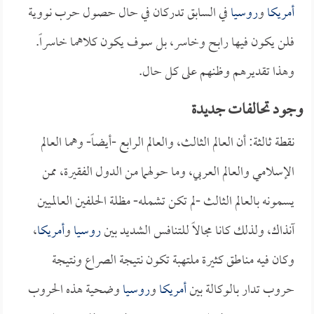
أمريكا
و
روسيا
في السابق تدركان في حال حصول حرب نووية
فلن يكون فيها رابح وخاسر، بل سوف يكون كلاهما خاسراً.
وهذا تقديرهم وظنهم على كل حال.
وجود تحالفات جديدة
نقطة ثالثة: أن العالم الثالث، والعالم الرابع -أيضاً- وهما العالم
الإسلامي والعالم العربي، وما حولهما من الدول الفقيرة، ممن
يسمونه بالعالم الثالث -لم تكن تشمله- مظلة الحلفين العالميين
آنذاك، ولذلك كانا مجالاً للتنافس الشديد بين
روسيا
و
أمريكا
،
وكان فيه مناطق كثيرة ملتهبة تكون نتيجة الصراع ونتيجة
حروب تدار بالوكالة بين
أمريكا
و
روسيا
وضحية هذه الحروب