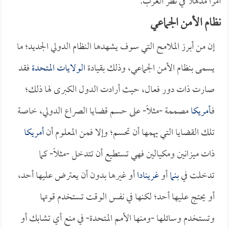
أمراً مذهلاً في نظر الغرب.
نظام الأمن الجماعي
إن من أبرز الملامح التي سوف يشهدها النظام الدولي الجديد؛ ما
يسمى بنظام الأمن الجماعي، وذلك بقيادة
الولايات المتحدة
فقد
صارت ذات دور فعال، حيث أرادت الدول الكبرى لها ذلك؛
فـ
أمريكا
مصممة -مثلاً- على حسم قضايا الصراع الدولي، خاصة
تلك القضايا التي يهمها أن تحسم؛ وإلا فمن المعلوم أن
أمريكا
ذات ميزانين ومكيالين فهي تستطيع أن تتدخل -مثلاً- كما
تدخلت في
بنما
أو
غرينادا
أو غيرها بدون أن يعترض عليها أحد،
أو يحتج عليها أحد؛ لكنها في نفس الوقت تستخدم قوتها
وتستخدم وسائلها -ومنها الأمم المتحدة- في منع أي تشابك أو