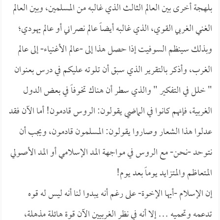
بلهجة أخرى بين العالم الثالث الذي غالبه من المسلمين، وبين العالم
الغني الغربي القوي، الذي غالبه أيضاً عالم نصراني أو عالم يهودي؛
وبذلك سينظم السوفيت إذا حصل هذا إلى -عالم الأغنياء- إلى عالم
الغرب، وأذكر بالتقرير الذي سبق أن تلوته عليكم في درس بعنوان
"
خلل في التفكير " والذي سطر أن هناك تخوفاً في بعض الدول
الغربية، فإنهم كانوا في الماضي يقولون: الروس قادمون! أما الآن فقد
عدلوا هذا الشعار وصاروا يقولون: المسلمون قادمون، ويجب أن
نتوحد -نحن- مع الروس في مواجهة المد الإسلامي أو المد الأصولي
المتعاظم والمتزايد يوماً بعد يوم!
إن الإسلام -أيها الإخوة- على رغم أنه يبدوا لنا أنه ليس له قوه
تدعمه وتحميه … إلا أنه في نظر الغربيين الآن قوة هائلة مذهلة،