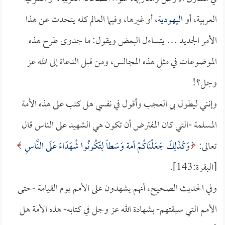
العربية، أو
اليهودية
، أو غيرها، وفيما العالم كله يتحدث عن هذا
الأمر الجديد … يتساءل البعض ويقول: ما جدوى طرح هذه
الموضوعات في مثل هذه المجالس، ومن قبل الدعاة إلى الله عز
وجل؟!
وإنني ليطول بي العجب وأقول في نفسي هل كتب على هذه الأمة
المسلمة -التي كان المفترض أن تكون هي الشهيد على الناس قال
تعالى:
وَكَذَلِكَ جَعَلْنَاكُمْ أمة وَسَطاً لِتَكُونُوا شُهَدَاءَ عَلَى النَّاسِ
[البقرة:143].
وفي الحديث الصحيح، أنهم يشهدون على الأمم يوم القيامة -حتى
الأمم التي سبقتهم- بشهادة الله عز وجل في كتابه- هذه الأمة هل