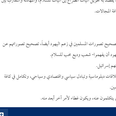
قصد به تحويل آليات الصراع إلى آليات للسلام، والمهادنة والتقارب بين
فة المجالات.
، تصحيح تصورات المسلمين في زعم اليهود أيضاً، تصحيح تصوراتهم عن
يهود أن يفهموا- شعب وديع محب للسلام.
هم إسرائيل.
يام علاقات دبلوماسية وتبادل سياسي واقتصادي وسياحي، وتكامل في كافة
ين.
ي يتكلمون عنه، ويكون غطاء لأمر آخر أبعد منه.