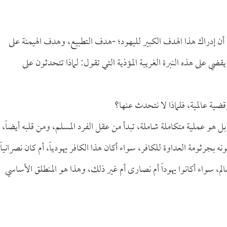
 أن إدراك هذا الهدف الكبير لليهود؛ -هدف التطبيع، وهدف الهيمنة على
يقضي على هذه النبرة الغريبة المؤذية التي تقول: لماذا تتحدثون على
وقضية عالمية، فلماذا لا نتحدث عنها؟
هو عملية متكاملة شاملة، تبدأ من عقل الفرد المسلم، ومن قلبه أيضاً،
جرثومة العداوة للكافر، سواء أكان هذا الكافر يهودياً، أم كان نصرانياً،
م، سواء أكانوا يهوداً أم نصارى أم غير ذلك، وهذا هو المنطلق الأساسي