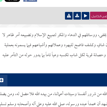
نصي الكامل
خفى، ووسائلهم في الدهاء والمكر لتمييع الإسلام وتضييعه أمر ظاهر لا
 بيان شافٍ وكشف فاضح لليهود وعملائهم وأشياعهم فيما يسمونه بعملية
صانة قوية لكل شاب تكسبه وعياً تاماً بما يدور حوله من التآمر عليه
الله من شرور أنفسنا وسيئات أعمالنا، من يهده الله فلا مضل له، ومن يضل
شهد أن محمداً عبده ورسوله، صلى الله عليه وعلى آله وأصحابه وسلم تسليما