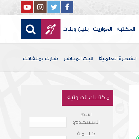
المكتبة
المواريث
بنين وبنات
الشجرة العلمية
البث المباشر
شارك بملفاتك
مكتبتك الصوتية
اسم
المستخدم:
كـلـــمـة