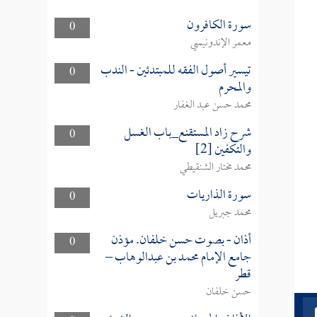
سورة الكافرون
0
معمر الإندونيسي
تيسير أصول الفقه للمبتدئين - الندب
0
والمحرم
محمد حسن عبد الغفار
شرح زاد المستقنع_باب الغسل
0
والتكفين [2]
محمد مختار الشنقيطي
سورة الذاريات
0
محمد جبريل
أذان - بصوت حسن خلفان. مؤذن
0
جامع الإمام محمد بن عبدالوهاب –
قطر
حسن خلفان