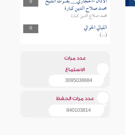
الأذان -الحجازي__ بصوت الشيخ
0
محمد صلاح الدين كبارة
محمد صلاح الدين كبارة
الليالي الخوالي
0
(...)
عدد مرات
الاستماع
3095038684
عدد مرات الحفظ
840103814