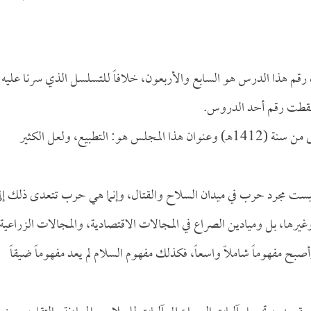
رقم هذا الدرس هو السابع والأربعون، خلافاً للتسلسل الذي سرنا عليه
 أسقطت رقم أحد الدروس.
أما هذه الليلة فليلة الإثنين التاسع عشر من شهر جمادى الأولى من سنة (1412هـ) وعنوان هذا المجلس هو: التطبيع، ولعل الكثير
كله ليست مجرد حرب في ميدان السلاح والقتال، وإنما هي حرب تتعدى ذلك إل
وغيرها، بل وميادين الصراع في المجالات الاقتصادية، والمجالات الزراعية
صبح مفهوماً شاملاً واسعاً، فكذلك مفهوم السلام لم يعد مفهوماً ضيقاً