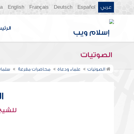
عربي
Español
Deutsch
Français
English
ia
الرئي
الصوتيات
الصوتيات
علماء ودعاة
محاضرات مفرغة
سلمان
ا
للشيخ 