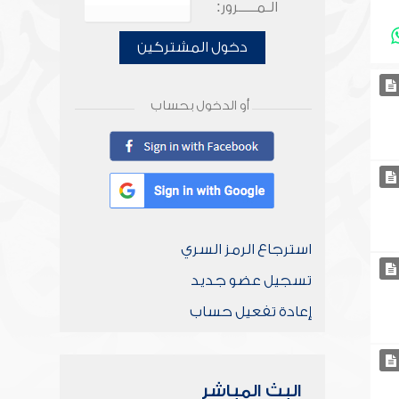
الـمـــــرور:
دخول المشتركين
أو الدخول بحساب
استرجاع الرمز السري
تسجيل عضو جديد
إعادة تفعيل حساب
البث المباشر