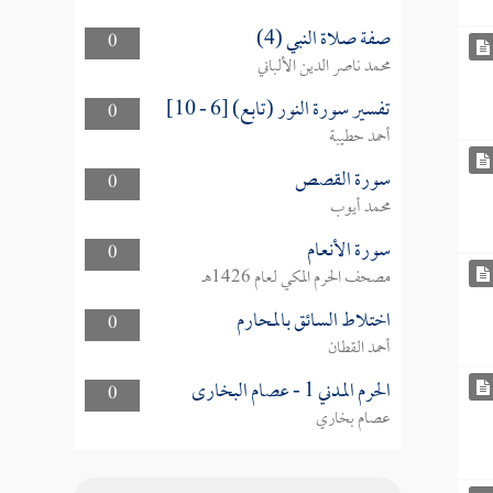
صفة صلاة النبي (4)
0
محمد ناصر الدين الألباني
تفسير سورة النور (تابع) [6 - 10]
0
أحمد حطيبة
سورة القصص
0
محمد أيوب
سورة الأنعام
0
مصحف الحرم المكي لعام 1426هـ
اختلاط السائق بالمحارم
0
أحمد القطان
الحرم المدني 1 - عصام البخارى
0
عصام بخاري