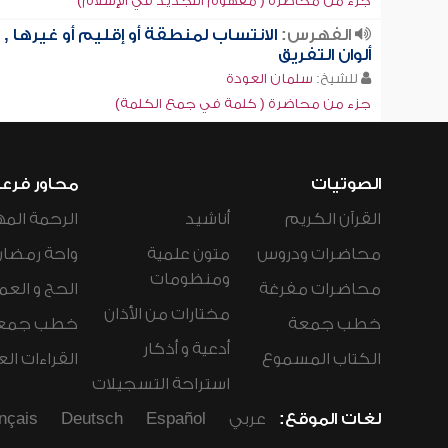
جزء من محاضرة ( مفهوم التجديد في الإسلام)
الفهرس:
الانتساب لمنطقة أو إقليم أو غيرها ,
ألوان التفريق
للشيخ:
سلمان العودة
جزء من محاضرة ( كلمة في جمع الكلمة)
الصوتيات
محاور فرع
القرآن الكريم
أناشيد
الرحمة المه
محاضرات ودروس
متون علمية
واحة رمضان
ومنظومات
محاضرات مفرغة
الحج و العم
مختارات من الأذان
خطب جمعة
خطب جمع
أدعية و أذكار
الكتاب المسموع
القراءات ال
استراحة التسجيلات
لغات الموقع:
عربي
Español
Deutsch
nçais