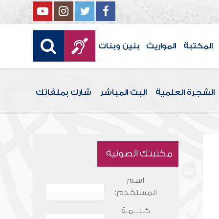
المكتبة
المواريث
بنين وبنات
الشجرة العلمية
البث المباشر
شارك بملفاتك
مكتبتك الصوتية
اسم
المستخدم:
كـلـــمـة