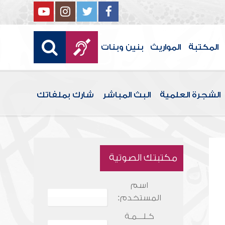
المكتبة
المواريث
بنين وبنات
الشجرة العلمية
البث المباشر
شارك بملفاتك
مكتبتك الصوتية
اسم
المستخدم:
كـلـــمـة