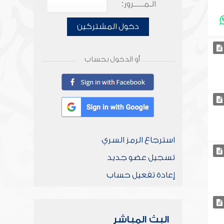
الـمـــــرور:
دخول المشتركين
أو الدخول بحساب
استرجاع الرمز السري
تسجيل عضو جديد
إعادة تفعيل حساب
البث المباشر