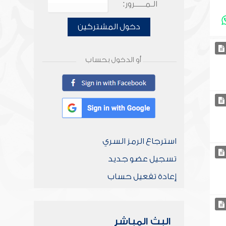
الـمـــــرور:
دخول المشتركين
أو الدخول بحساب
استرجاع الرمز السري
تسجيل عضو جديد
إعادة تفعيل حساب
البث المباشر