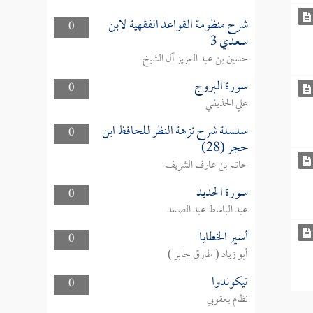
شرح منظومة القواعد الفقهية لابن
0
سعدي 3
حسين بن عبد العزيز آل الشيخ
سورة البروج
0
علي الحذيفي
سلسلة شرح نزهة النظر للحافظ ابن
0
حجر (28)
حاتم بن عارف الشريف
سورة الحديد
0
عبد الباسط عبد الصمد
أسير الخطايا
0
أبو زياد ( طارق جابر )
تيكوندوا
0
نظام يعقوبي