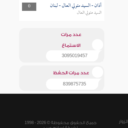
أذان - السيد متولي العال - لبنان
0
السيد متولي العال
عدد مرات
الاستماع
3095019457
عدد مرات الحفظ
839875735
زوار
جميع الحقوق محفوظة © 2026 - 1998
لشبكة إسلام ويب