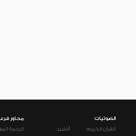
الصوتيات
محاور فرع
القرآن الكريم
أناشيد
الرحمة المه