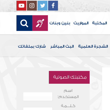
المكتبة
المواريث
بنين وبنات
الشجرة العلمية
البث المباشر
شارك بملفاتك
مكتبتك الصوتية
اسم
المستخدم:
كـلـــمـة