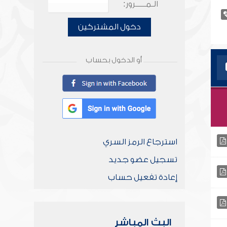
الـمـــــرور:
دخول المشتركين
أو الدخول بحساب
استرجاع الرمز السري
تسجيل عضو جديد
إعادة تفعيل حساب
البث المباشر