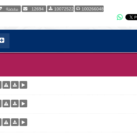
100266048
10072522
12694
مفضلة