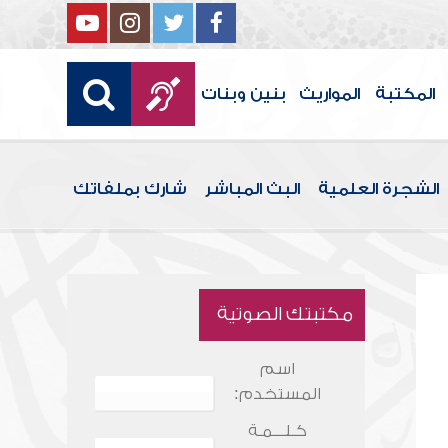
المكتبة
المواريث
بنين وبنات
الشجرة العلمية
البث المباشر
شارك بملفاتك
مكتبتك الصوتية
اسم
المستخدم:
كـلـــمـة