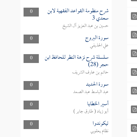
شرح منظومة القواعد الفقهية لابن
0
سعدي 3
حسين بن عبد العزيز آل الشيخ
سورة البروج
0
علي الحذيفي
سلسلة شرح نزهة النظر للحافظ ابن
0
حجر (28)
حاتم بن عارف الشريف
سورة الحديد
0
عبد الباسط عبد الصمد
أسير الخطايا
0
أبو زياد ( طارق جابر )
تيكوندوا
0
نظام يعقوبي