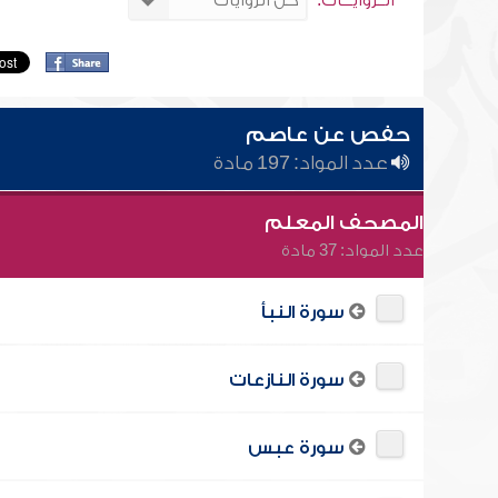
الــروايـــات:
حفص عن عاصم
عدد المواد: 197 مادة
المصحف المعلم
عدد المواد: 37 مادة
سورة النبأ
سورة النازعات
سورة عبس