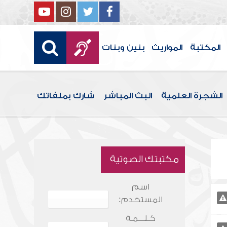
المكتبة
المواريث
بنين وبنات
الشجرة العلمية
البث المباشر
شارك بملفاتك
مكتبتك الصوتية
اسم
المستخدم:
كـلـــمـة