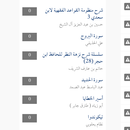
شرح منظومة القواعد الفقهية لابن
0
سعدي 3
حسين بن عبد العزيز آل الشيخ
سورة البروج
0
علي الحذيفي
سلسلة شرح نزهة النظر للحافظ ابن
0
حجر (28)
حاتم بن عارف الشريف
سورة الحديد
0
عبد الباسط عبد الصمد
أسير الخطايا
0
أبو زياد ( طارق جابر )
تيكوندوا
0
نظام يعقوبي