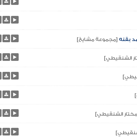
مد بقنه
[مجموعة مشايخ]
ر الشنقيطي]
قيطي]
ختار الشنقيطي]
شنقيطي]