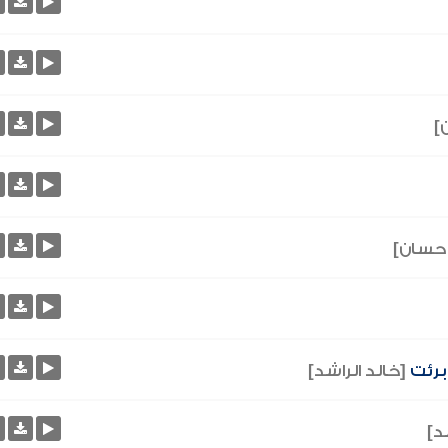
]
حسان]
 برئت
[خالد الراشد]
د]