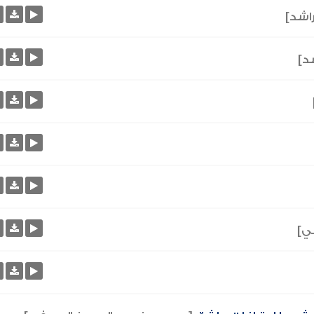
راشد]
شد]
ي]