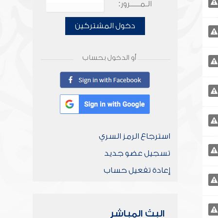
الـمـــــرور:
دخول المشتركين
أو الدخول بحساب
استرجاع الرمز السري
تسجيل عضو جديد
إعادة تفعيل حساب
البث المباشر