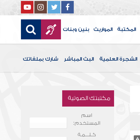
المكتبة
المواريث
بنين وبنات
الشجرة العلمية
البث المباشر
شارك بملفاتك
مكتبتك الصوتية
اسم
المستخدم:
كـلـــمـة