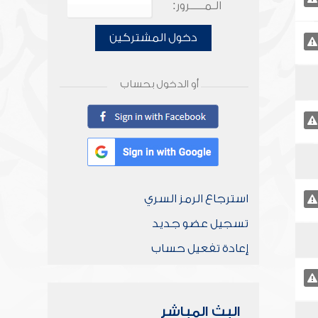
الـمـــــرور:
دخول المشتركين
أو الدخول بحساب
استرجاع الرمز السري
تسجيل عضو جديد
إعادة تفعيل حساب
البث المباشر