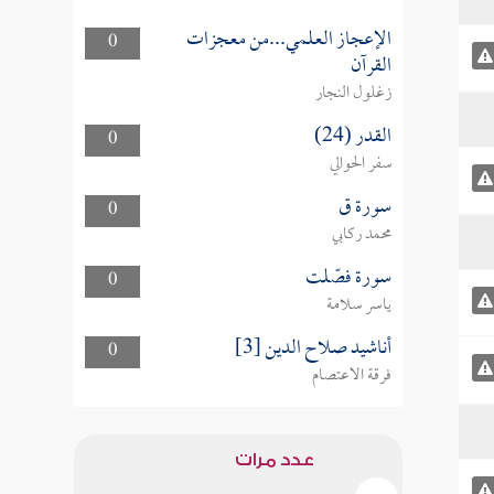
الإعجاز العلمي...من معجزات
0
القرآن
زغلول النجار
القدر (24)
0
سفر الحوالي
سورة ق
0
محمد ركابي
سورة فصّلت
0
ياسر سلامة
أناشيد صلاح الدين [3]
0
فرقة الاعتصام
عدد مرات