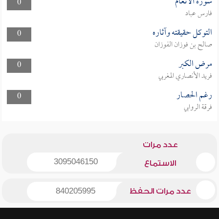
سورة الأنعام
0
فارس عباد
التوكل حقيقته وآثاره
0
صالح بن فوزان الفوزان
مرض الكبر
0
فريد الأنصاري المغربي
رغم الحصار
0
فرقة الروابي
عدد مرات
3095046150
الاستماع
عدد مرات الحفظ
840205995