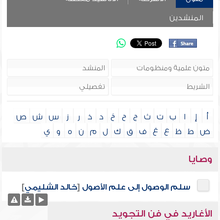
المنشدين
أ
إ
ا
ب
ت
ث
ج
ح
خ
د
ذ
ر
ز
س
ش
ص
ض
ط
ظ
ع
غ
ف
ق
ك
ل
م
ن
ه
و
ي
وصايا
سلم الوصول إلى علم الأصول
[
خالد الشليمي
]
الأغاريد في فن التجويد