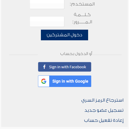
المستخدم:
كـلـــمـة
الـمـــــرور:
دخول المشتركين
أو الدخول بحساب
استرجاع الرمز السري
تسجيل عضو جديد
إعادة تفعيل حساب