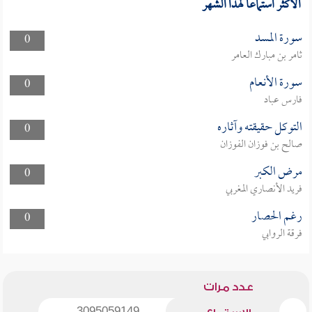
الأكثر استماعا لهذا الشهر
سورة المسد
0
ثامر بن مبارك العامر
سورة الأنعام
0
فارس عباد
التوكل حقيقته وآثاره
0
صالح بن فوزان الفوزان
مرض الكبر
0
فريد الأنصاري المغربي
رغم الحصار
0
فرقة الروابي
عدد مرات
3095059149