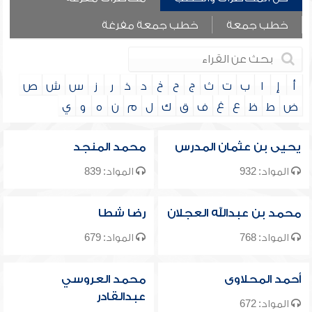
خطب جمعة
خطب جمعة مفرغة
أ
إ
ا
ب
ت
ث
ج
ح
خ
د
ذ
ر
ز
س
ش
ص
ض
ط
ظ
ع
غ
ف
ق
ك
ل
م
ن
ه
و
ي
يحيى بن عثمان المدرس
محمد المنجد
المواد: 932
المواد: 839
محمد بن عبدالله العجلان
رضا شطا
المواد: 768
المواد: 679
أحمد المحلاوى
محمد العروسي
عبدالقادر
المواد: 672